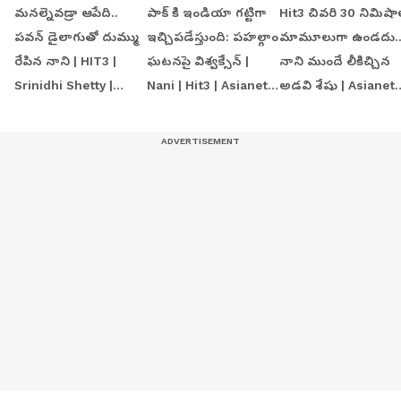
మనల్నెవడ్రా ఆపేది..
పాక్ కి ఇండియా గట్టిగా
Hit3 చివరి 30 నిమిషా
పవన్ డైలాగుతో దుమ్ము
ఇచ్చిపడేస్తుంది: పహల్గాం
మామూలుగా ఉండదు.
రేపిన నాని | HIT3 |
ఘటనపై విశ్వక్సేన్ |
నాని ముందే లీకిచ్చిన
Srinidhi Shetty |
Nani | Hit3 | Asianet
అడవి శేషు | Asianet
Asianet News Telugu
Telugu
News Telugu