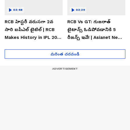
03:48
03:39
RCB హిస్టరీ వరుసగా 2వ
RCB Vs GT: గుజరాత్
సారి ఐపీఎల్ టైటిల్ | RCB
టైటాన్స్ ఓడిపోవడానికి 5
Makes History in IPL 2026
రీజన్స్ ఇవే! | Asianet News
| Asianet News Telugu
Telugu
మరింత చదవండి