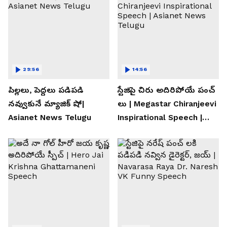
29:56
14:56
పిల్లలు, పెద్దలు పడిపడి
స్టేజిపై చిరు అదిరిపోయే పంచ్
నవ్వుకునే మ్యాజిక్ షో|
లు | Megastar Chiranjeevi
Asianet News Telugu
Inspirational Speech |
Asianet News Telugu