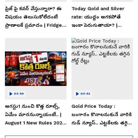
ఫ్రిజ్ పై కవర్ వేస్తున్నారా? ఈ
Today Gold and Silver
విషయం తెలుసుకోలేదంటే
rate: యుద్ధం ఆగకపోతే
ప్రాణాలకే ప్రమాదం | Fridge
ఇంకా పెరుగుతాయా? |
Cover Warning
Asianet News Telugu
03:40
03:42
ఆగస్టు1 నుంచి కొత్త రూల్స్,
Gold Price Today :
ఏమేం మారనున్నాయంటే.. |
బంగారం కొనాలనుకునే వారికి
August 1 New Rules 2026
గుడ్ న్యూస్.. ఎట్టకేలకు తగ్గిన
| Asianet News Telugu
గోల్డ్ రేట్లు