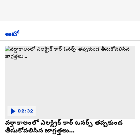
ఆటో
02:32
వర్షాకాలంలో ఎలక్ట్రిక్ కార్ ఓనర్స్ తప్పకుండ
తీసుకోవలిసిన జాగ్రత్తలు...