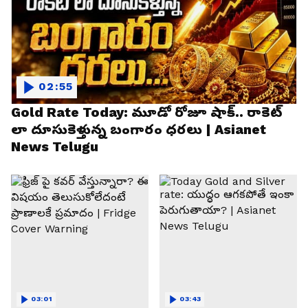
02:55
Gold Rate Today: మూడో రోజూ షాక్.. రాకెట్
లా దూసుకెళ్తున్న బంగారం ధరలు | Asianet
News Telugu
03:01
03:43