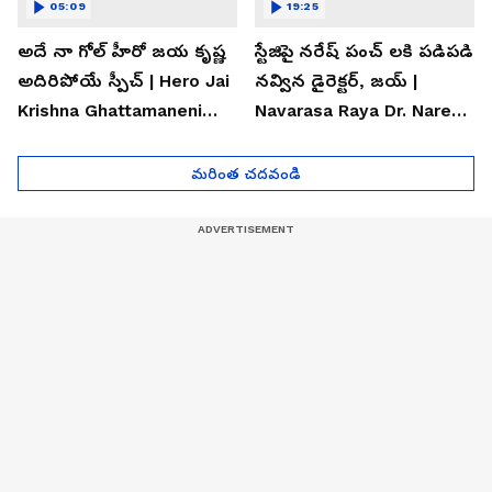
05:09
19:25
అదే నా గోల్ హీరో జయ కృష్ణ
స్టేజిపై నరేష్ పంచ్ లకి పడిపడి
అదిరిపోయే స్పీచ్ | Hero Jai
నవ్విన డైరెక్టర్, జయ్ |
Krishna Ghattamaneni
Navarasa Raya Dr. Naresh
Speech
VK Funny Speech
మరింత చదవండి