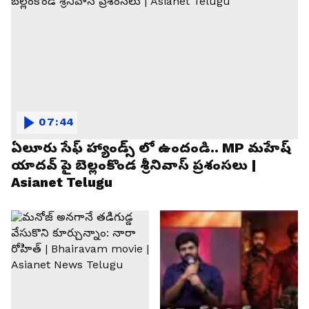
07:44
ఏలూరు సేఫ్ హ్యాండ్స్ లో ఉందండి.. MP మహేష్
యాదవ్ పై బెల్లంకొండ శ్రీనివాస్ ప్రశంసలు |
Asianet Telugu