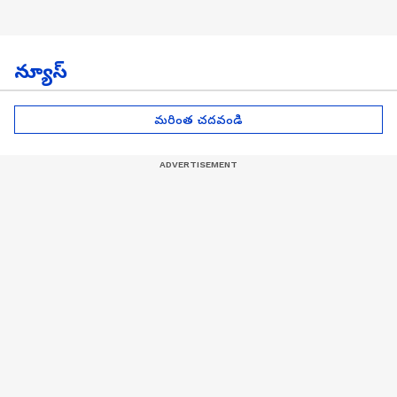
న్యూస్
మరింత చదవండి