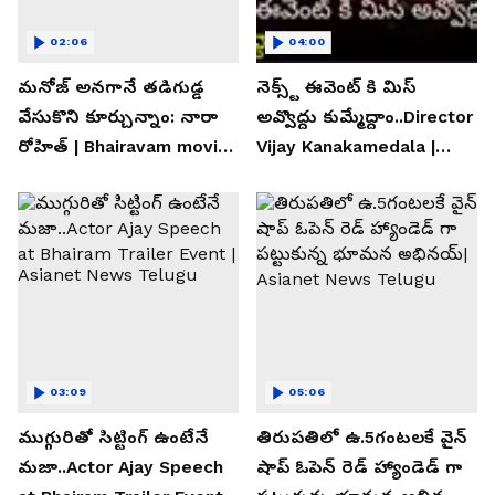
02:06
04:00
మనోజ్ అనగానే తడిగుడ్డ
నెక్స్ట్ ఈవెంట్ కి మిస్
వేసుకొని కూర్చున్నాం: నారా
అవ్వొద్దు కుమ్మేద్దాం..Director
రోహిత్ | Bhairavam movie |
Vijay Kanakamedala |
Asianet News Telugu
Asianet News Telugu
03:09
05:06
ముగ్గురితో సిట్టింగ్ ఉంటేనే
తిరుపతిలో ఉ.5గంటలకే వైన్
మజా..Actor Ajay Speech
షాప్ ఓపెన్ రెడ్ హ్యాండెడ్ గా