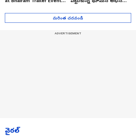
at Bhairam Trailer Event |
పట్టుకున్న భూమన అభినయ్|
Asianet News Telugu
Asianet News Telugu
మరింత చదవండి
వైరల్