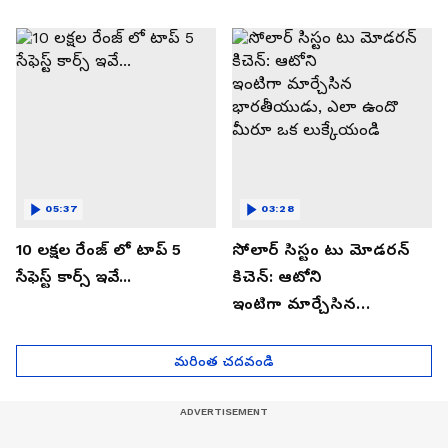
05:37
03:28
10 లక్షల రేంజ్ లో టాప్ 5
సోలార్ సిస్టం టు మోడరన్
సేఫెస్ట్ కార్స్ ఇవే...
కిచెన్: ఆటోని
ఇంటిగా మార్చేసిన
భారతీయుడు, ఎలా ఉందొ
మీరూ ఒక లుక్కేయండి
మరింత చదవండి