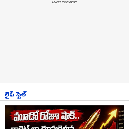
లైఫ్ స్టైల్