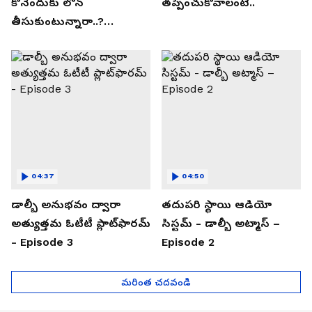
కొనేందుకు లోన్
తప్పించుకోవాలంటే..
తీసుకుంటున్నారా..?
తప్పకుండ ఈ విషయాలు
తెలుసుకోండి..!
04:37
04:50
డాల్బీ అనుభవం ద్వారా
తదుపరి స్థాయి ఆడియో
అత్యుత్తమ ఓటీటీ ప్లాట్‌ఫారమ్
సిస్టమ్ - డాల్బీ అట్మాస్ –
- Episode 3
Episode 2
మరింత చదవండి