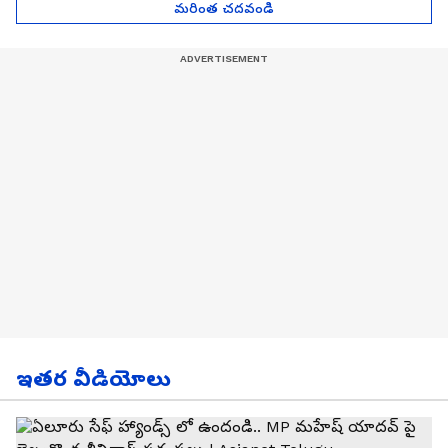
మరింత చదవండి
ఇతర వీడియోలు