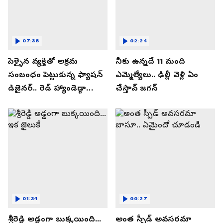
07:38
02:24
పెళ్ళైన వ్యక్తితో అక్రమ
నీకు ఉన్నదే 11 మంది
సంబంధం పెట్టుకున్న ఫ్యాషన్
ఎమ్మెల్యేలు.. ఢిల్లీ వెళ్లి ఏం
డిజైనర్.. రెడ్ హ్యాండెడ్గా
చేస్తావ్ జగన్
పట్టుకున్న భార్య.
01:34
00:27
శ్రీరెడ్డి అడ్డంగా బుక్కయింది...
అంత స్పీడ్ అవసరమా