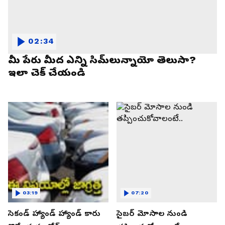
02:34
మీ పేరు మీద ఎన్ని సిమ్‌లున్నాయో తెలుసా?
ఇలా చెక్ చేయండి
03:19
07:20
సెకండ్ హ్యాండ్ హ్యాండ్ కారు
సైబర్ మోసాల నుండి