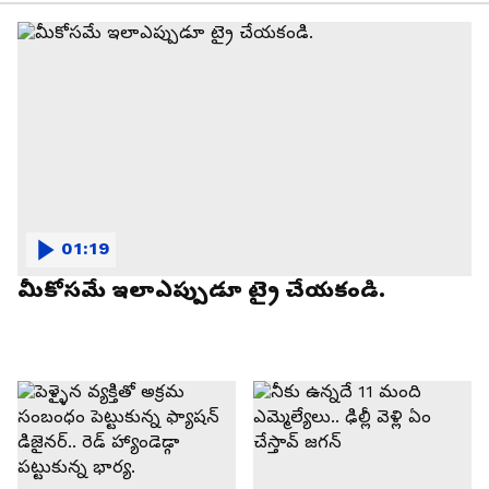
01:19
మీకోసమే ఇలాఎప్పుడూ ట్రై చేయకండి.