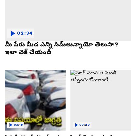
02:34
మీ పేరు మీద ఎన్ని సిమ్‌లున్నాయో తెలుసా?
ఇలా చెక్ చేయండి
03:19
07:20