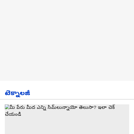
టెక్నాలజీ