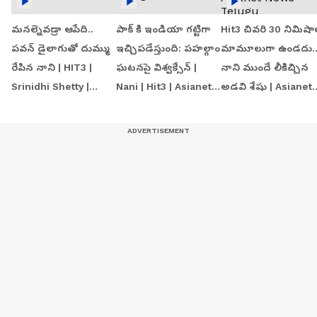
మనల్నెవడ్రా ఆపేది..
పాక్ కి ఇండియా గట్టిగా
Hit3 చివరి 30 నిమిషా
పవన్ డైలాగుతో దుమ్ము
ఇచ్చిపడేస్తుంది: పహల్గాం
మామూలుగా ఉండదు.
రేపిన నాని | HIT3 |
ఘటనపై విశ్వక్సేన్ |
నాని ముందే లీకిచ్చిన
Srinidhi Shetty |
Nani | Hit3 | Asianet
అడవి శేషు | Asianet
Asianet News Telugu
Telugu
News Telugu