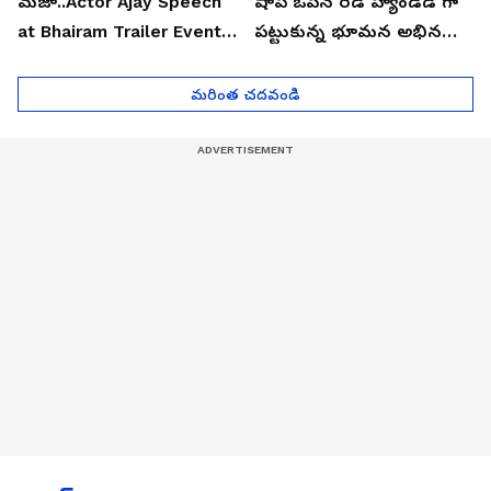
మజా..Actor Ajay Speech
షాప్ ఓపెన్ రెడ్ హ్యాండెడ్ గా
at Bhairam Trailer Event |
పట్టుకున్న భూమన అభినయ్|
Asianet News Telugu
Asianet News Telugu
మరింత చదవండి