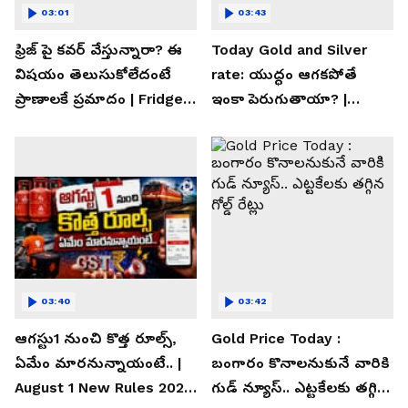
03:01
03:43
ఫ్రిజ్ పై కవర్ వేస్తున్నారా? ఈ
Today Gold and Silver
విషయం తెలుసుకోలేదంటే
rate: యుద్ధం ఆగకపోతే
ప్రాణాలకే ప్రమాదం | Fridge
ఇంకా పెరుగుతాయా? |
Cover Warning
Asianet News Telugu
03:40
03:42
ఆగస్టు1 నుంచి కొత్త రూల్స్,
Gold Price Today :
ఏమేం మారనున్నాయంటే.. |
బంగారం కొనాలనుకునే వారికి
August 1 New Rules 2026
గుడ్ న్యూస్.. ఎట్టకేలకు తగ్గిన