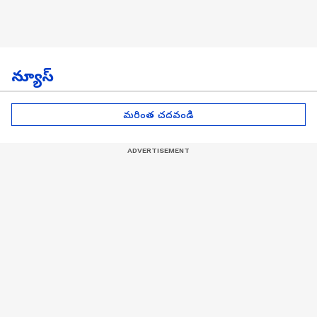
న్యూస్
మరింత చదవండి