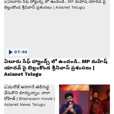
07:44
ఏలూరు సేఫ్ హ్యాండ్స్ లో ఉందండి.. MP మహేష్
యాదవ్ పై బెల్లంకొండ శ్రీనివాస్ ప్రశంసలు |
Asianet Telugu