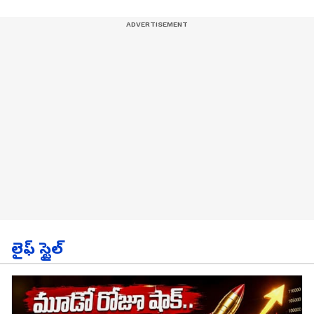
లైఫ్ స్టైల్