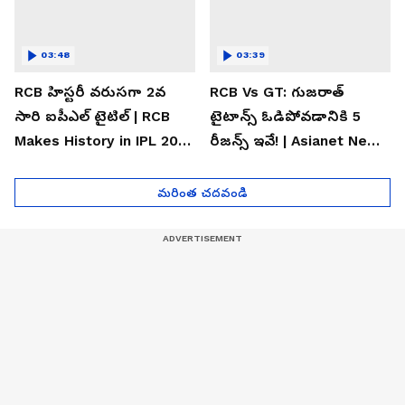
03:48
03:39
RCB హిస్టరీ వరుసగా 2వ
RCB Vs GT: గుజరాత్
సారి ఐపీఎల్ టైటిల్ | RCB
టైటాన్స్ ఓడిపోవడానికి 5
Makes History in IPL 2026
రీజన్స్ ఇవే! | Asianet News
| Asianet News Telugu
Telugu
మరింత చదవండి