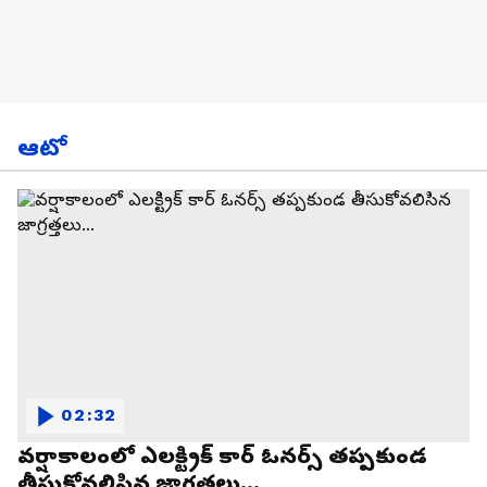
ఆటో
02:32
వర్షాకాలంలో ఎలక్ట్రిక్ కార్ ఓనర్స్ తప్పకుండ
తీసుకోవలిసిన జాగ్రత్తలు...