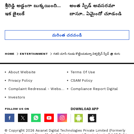
శ్రీరెడ్డి అడ్డంగా బుక్కయింది...
అంత స్పీడ్ అవసరమా
ఇక జైలుకే
బాసూ.. ఏమైందో చూడండి
మరింత చదవండి
HOME
ENTERTAINMENT
గజిని చూసి గుండు కొట్టించుకున్నా విశ్వక్సేన్ స్పీచ్ @ కంగువా ప్రీ రిలీజ్ ఈవెంట్
About Website
Terms Of Use
Privacy Policy
CSAM Policy
Complaint Redressal - Website
Compliance Report Digital
Investors
FOLLOW US ON
DOWNLOAD APP
© Copyright 2026 Asianxt Digital Technologies Private Limited (Formerly