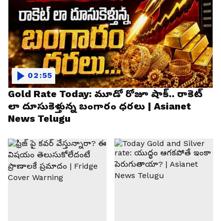
02:55
Gold Rate Today: మూడో రోజూ షాక్.. రాకెట్
లా దూసుకెళ్తున్న బంగారం ధరలు | Asianet
News Telugu