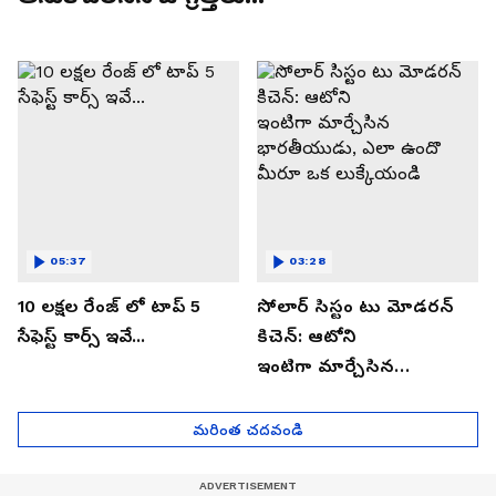
05:37
03:28
10 లక్షల రేంజ్ లో టాప్ 5
సోలార్ సిస్టం టు మోడరన్
సేఫెస్ట్ కార్స్ ఇవే...
కిచెన్: ఆటోని
ఇంటిగా మార్చేసిన
భారతీయుడు, ఎలా ఉందొ
మీరూ ఒక లుక్కేయండి
మరింత చదవండి