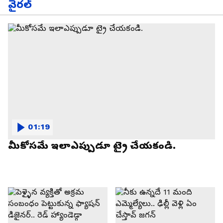
వైరల్
01:19
మీకోసమే ఇలాఎప్పుడూ ట్రై చేయకండి.