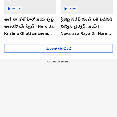
05:09
19:25
అదే నా గోల్ హీరో జయ కృష్ణ
స్టేజిపై నరేష్ పంచ్ లకి పడిపడి
అదిరిపోయే స్పీచ్ | Hero Jai
నవ్విన డైరెక్టర్, జయ్ |
Krishna Ghattamaneni
Navarasa Raya Dr. Naresh
Speech
VK Funny Speech
మరింత చదవండి