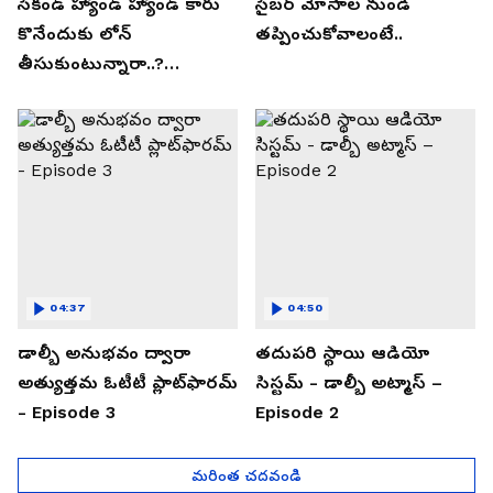
సెకండ్ హ్యాండ్ హ్యాండ్ కారు
సైబర్ మోసాల నుండి
కొనేందుకు లోన్
తప్పించుకోవాలంటే..
తీసుకుంటున్నారా..?
తప్పకుండ ఈ విషయాలు
తెలుసుకోండి..!
04:37
04:50
డాల్బీ అనుభవం ద్వారా
తదుపరి స్థాయి ఆడియో
అత్యుత్తమ ఓటీటీ ప్లాట్‌ఫారమ్
సిస్టమ్ - డాల్బీ అట్మాస్ –
- Episode 3
Episode 2
మరింత చదవండి