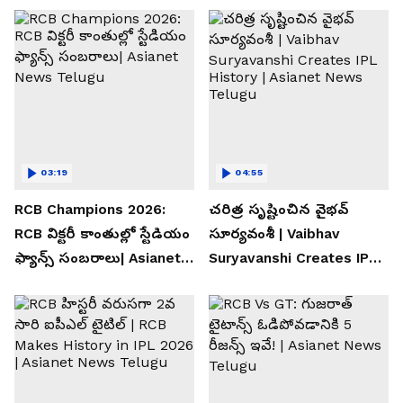
03:19
04:55
RCB Champions 2026:
చరిత్ర సృష్టించిన వైభవ్
RCB విక్టరీ కాంతుల్లో స్టేడియం
సూర్యవంశీ | Vaibhav
ఫ్యాన్స్ సంబరాలు| Asianet
Suryavanshi Creates IPL
News Telugu
History | Asianet News
Telugu