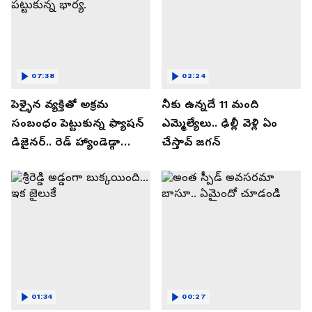
07:38
02:24
పెళ్ళైన వ్యక్తితో అక్రమ
నీకు ఉన్నదే 11 మంది
సంబంధం పెట్టుకున్న ఫ్యాషన్
ఎమ్మెల్యేలు.. ఢిల్లీ వెళ్లి ఏం
డిజైనర్.. రెడ్ హ్యాండెడ్గా
చేస్తావ్ జగన్
పట్టుకున్న భార్య.
01:34
00:27