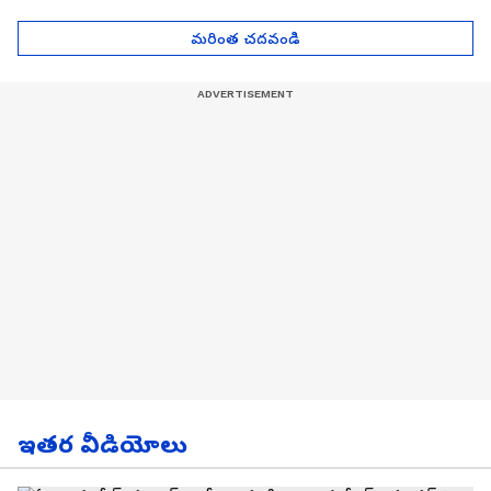
| Asianet News Telugu
గోల్డ్ రేట్లు
మరింత చదవండి
ఇతర వీడియోలు