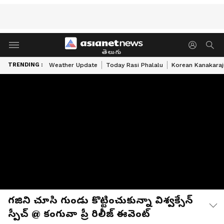
తెలుగు
TRENDING :
Weather Update
Today Rasi Phalalu
Korean Kanakaraj
గజిని చూసి గుండు కొట్టించుకున్నా విశ్వక్సేన్
స్పీచ్ @ కంగువా ప్రీ రిలీజ్ ఈవెంట్