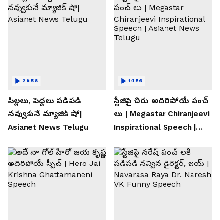
29:56
14:56
పిల్లలు, పెద్దలు పడిపడి
స్టేజిపై చిరు అదిరిపోయే పంచ్
నవ్వుకునే మ్యాజిక్ షో|
లు | Megastar Chiranjeevi
Asianet News Telugu
Inspirational Speech |
Asianet News Telugu