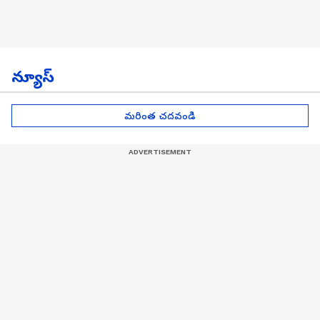
న్యూస్
మరింత చదవండి