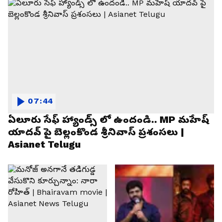
07:44
ఏలూరు సేఫ్ హ్యాండ్స్ లో ఉందండి.. MP మహేష్
యాదవ్ పై బెల్లంకొండ శ్రీనివాస్ ప్రశంసలు |
Asianet Telugu