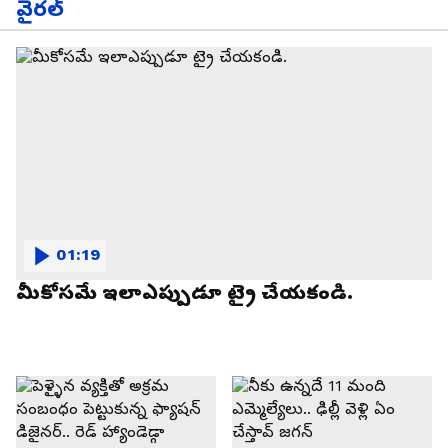
వైరల్
01:19
మీకోసమే ఇలాఎప్పుడూ ట్రై చేయకండి.