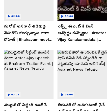
02:06
04:00
మనోజ్ అనగానే తడిగుడ్డ
నెక్స్ట్ ఈవెంట్ కి మిస్
వేసుకొని కూర్చున్నాం: నారా
అవ్వొద్దు కుమ్మేద్దాం..Director
రోహిత్ | Bhairavam movie |
Vijay Kanakamedala |
Asianet News Telugu
Asianet News Telugu
03:09
05:06
ముగ్గురితో సిట్టింగ్ ఉంటేనే
తిరుపతిలో ఉ.5గంటలకే వైన్