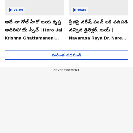
05:09
19:25
అదే నా గోల్ హీరో జయ కృష్ణ
స్టేజిపై నరేష్ పంచ్ లకి పడిపడి
అదిరిపోయే స్పీచ్ | Hero Jai
నవ్విన డైరెక్టర్, జయ్ |
Krishna Ghattamaneni
Navarasa Raya Dr. Naresh
Speech
VK Funny Speech
మరింత చదవండి