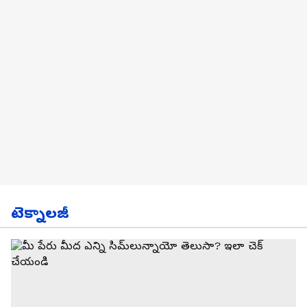
టెక్నాలజీ