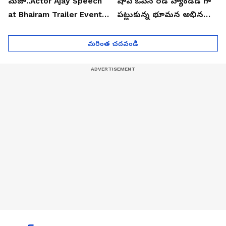
మజా..Actor Ajay Speech
షాప్ ఓపెన్ రెడ్ హ్యాండెడ్ గా
at Bhairam Trailer Event |
పట్టుకున్న భూమన అభినయ్|
Asianet News Telugu
Asianet News Telugu
మరింత చదవండి