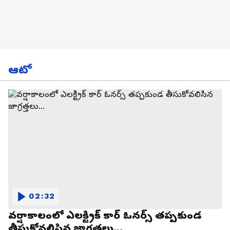
ఆటో
02:32
వర్షాకాలంలో ఎలక్ట్రిక్ కార్ ఓనర్స్ తప్పకుండ
తీసుకోవలిసిన జాగ్రత్తలు...