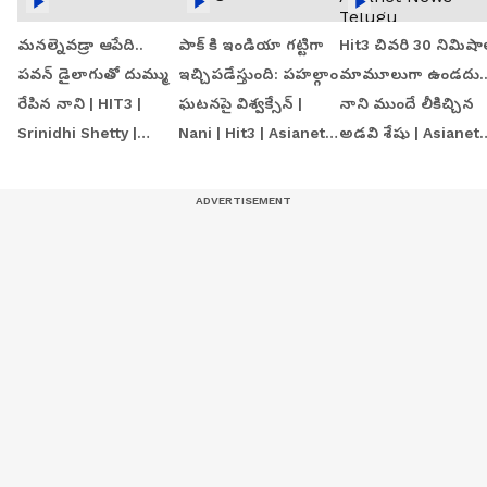
మనల్నెవడ్రా ఆపేది..
పాక్ కి ఇండియా గట్టిగా
Hit3 చివరి 30 నిమిషా
పవన్ డైలాగుతో దుమ్ము
ఇచ్చిపడేస్తుంది: పహల్గాం
మామూలుగా ఉండదు.
రేపిన నాని | HIT3 |
ఘటనపై విశ్వక్సేన్ |
నాని ముందే లీకిచ్చిన
Srinidhi Shetty |
Nani | Hit3 | Asianet
అడవి శేషు | Asianet
Asianet News Telugu
Telugu
News Telugu