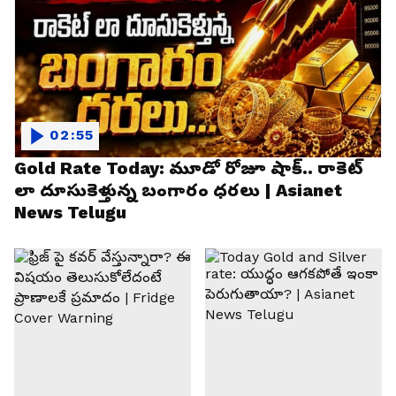
02:55
Gold Rate Today: మూడో రోజూ షాక్.. రాకెట్
లా దూసుకెళ్తున్న బంగారం ధరలు | Asianet
News Telugu