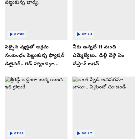
07:38
02:24
పెళ్ళైన వ్యక్తితో అక్రమ
నీకు ఉన్నదే 11 మంది
సంబంధం పెట్టుకున్న ఫ్యాషన్
ఎమ్మెల్యేలు.. ఢిల్లీ వెళ్లి ఏం
డిజైనర్.. రెడ్ హ్యాండెడ్గా
చేస్తావ్ జగన్
పట్టుకున్న భార్య.
01:34
00:27