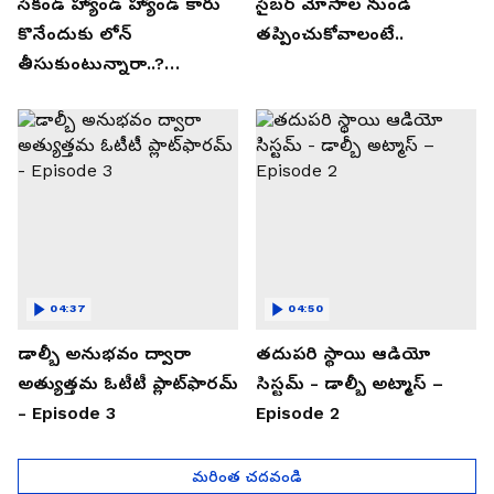
సెకండ్ హ్యాండ్ హ్యాండ్ కారు
సైబర్ మోసాల నుండి
కొనేందుకు లోన్
తప్పించుకోవాలంటే..
తీసుకుంటున్నారా..?
తప్పకుండ ఈ విషయాలు
తెలుసుకోండి..!
04:37
04:50
డాల్బీ అనుభవం ద్వారా
తదుపరి స్థాయి ఆడియో
అత్యుత్తమ ఓటీటీ ప్లాట్‌ఫారమ్
సిస్టమ్ - డాల్బీ అట్మాస్ –
- Episode 3
Episode 2
మరింత చదవండి