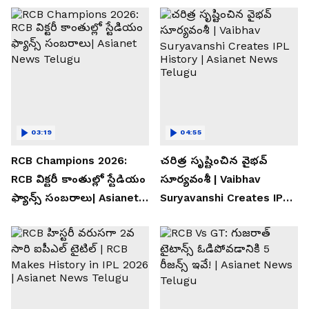
03:19
04:55
RCB Champions 2026:
చరిత్ర సృష్టించిన వైభవ్
RCB విక్టరీ కాంతుల్లో స్టేడియం
సూర్యవంశీ | Vaibhav
ఫ్యాన్స్ సంబరాలు| Asianet
Suryavanshi Creates IPL
News Telugu
History | Asianet News
Telugu