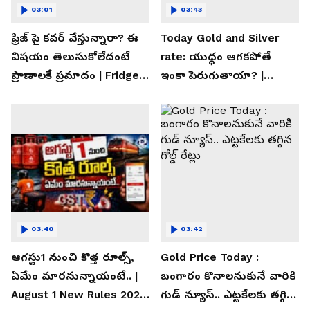
03:01
03:43
ఫ్రిజ్ పై కవర్ వేస్తున్నారా? ఈ
Today Gold and Silver
విషయం తెలుసుకోలేదంటే
rate: యుద్ధం ఆగకపోతే
ప్రాణాలకే ప్రమాదం | Fridge
ఇంకా పెరుగుతాయా? |
Cover Warning
Asianet News Telugu
03:40
03:42
ఆగస్టు1 నుంచి కొత్త రూల్స్,
Gold Price Today :
ఏమేం మారనున్నాయంటే.. |
బంగారం కొనాలనుకునే వారికి
August 1 New Rules 2026
గుడ్ న్యూస్.. ఎట్టకేలకు తగ్గిన