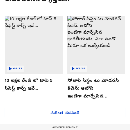
05:37
03:28
10 లక్షల రేంజ్ లో టాప్ 5
సోలార్ సిస్టం టు మోడరన్
సేఫెస్ట్ కార్స్ ఇవే...
కిచెన్: ఆటోని
ఇంటిగా మార్చేసిన
భారతీయుడు, ఎలా ఉందొ
మీరూ ఒక లుక్కేయండి
మరింత చదవండి