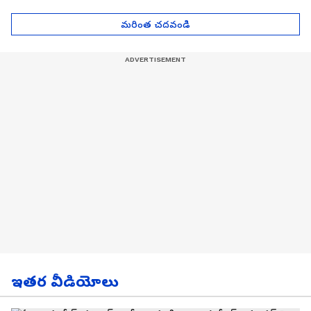
| Asianet News Telugu
గోల్డ్ రేట్లు
మరింత చదవండి
ఇతర వీడియోలు