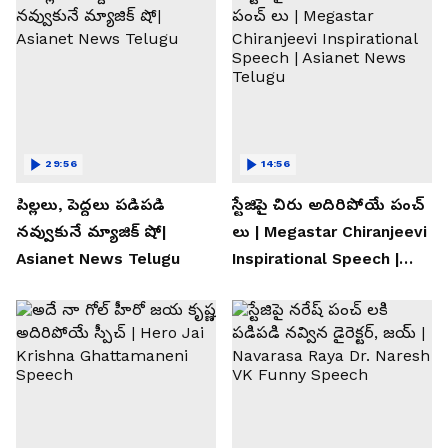
29:56
14:56
పిల్లలు, పెద్దలు పడిపడి
స్టేజిపై చిరు అదిరిపోయే పంచ్
నవ్వుకునే మ్యాజిక్ షో|
లు | Megastar Chiranjeevi
Asianet News Telugu
Inspirational Speech |
Asianet News Telugu