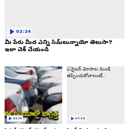
02:34
మీ పేరు మీద ఎన్ని సిమ్‌లున్నాయో తెలుసా?
ఇలా చెక్ చేయండి
03:19
07:20