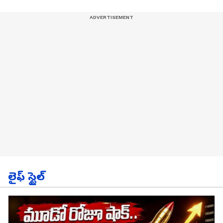
లైఫ్ స్టైల్