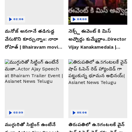
02:06
04:00
మనోజ్ అనగానే తడిగుడ్డ
నెక్స్ట్ ఈవెంట్ కి మిస్
వేసుకొని కూర్చున్నాం: నారా
అవ్వొద్దు కుమ్మేద్దాం..Director
రోహిత్ | Bhairavam movie |
Vijay Kanakamedala |
Asianet News Telugu
Asianet News Telugu
03:09
05:06
ముగ్గురితో సిట్టింగ్ ఉంటేనే
తిరుపతిలో ఉ.5గంటలకే వైన్