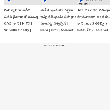
మనల్నెవడ్రా ఆపేది..
పాక్ కి ఇండియా గట్టిగా
Hit3 చివరి 30 నిమిషా
పవన్ డైలాగుతో దుమ్ము
ఇచ్చిపడేస్తుంది: పహల్గాం
మామూలుగా ఉండదు.
రేపిన నాని | HIT3 |
ఘటనపై విశ్వక్సేన్ |
నాని ముందే లీకిచ్చిన
Srinidhi Shetty |
Nani | Hit3 | Asianet
అడవి శేషు | Asianet
Asianet News Telugu
Telugu
News Telugu