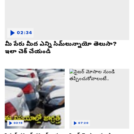
02:34
మీ పేరు మీద ఎన్ని సిమ్‌లున్నాయో తెలుసా?
ఇలా చెక్ చేయండి
03:19
07:20