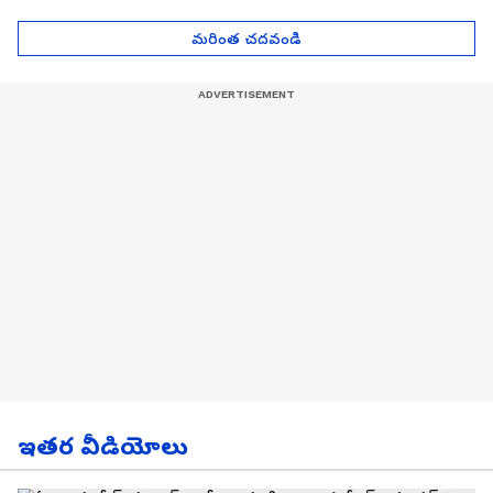
| Asianet News Telugu
గోల్డ్ రేట్లు
మరింత చదవండి
ఇతర వీడియోలు