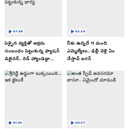
07:38
02:24
పెళ్ళైన వ్యక్తితో అక్రమ
నీకు ఉన్నదే 11 మంది
సంబంధం పెట్టుకున్న ఫ్యాషన్
ఎమ్మెల్యేలు.. ఢిల్లీ వెళ్లి ఏం
డిజైనర్.. రెడ్ హ్యాండెడ్గా
చేస్తావ్ జగన్
పట్టుకున్న భార్య.
01:34
00:27