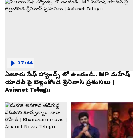
07:44
ఏలూరు సేఫ్ హ్యాండ్స్ లో ఉందండి.. MP మహేష్
యాదవ్ పై బెల్లంకొండ శ్రీనివాస్ ప్రశంసలు |
Asianet Telugu