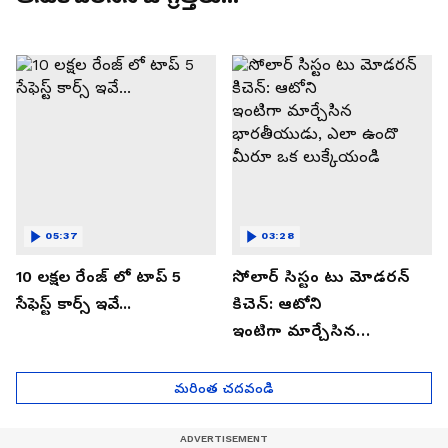
05:37
03:28
10 లక్షల రేంజ్ లో టాప్ 5
సోలార్ సిస్టం టు మోడరన్
సేఫెస్ట్ కార్స్ ఇవే...
కిచెన్: ఆటోని
ఇంటిగా మార్చేసిన
భారతీయుడు, ఎలా ఉందొ
మీరూ ఒక లుక్కేయండి
మరింత చదవండి