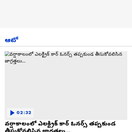
ఆటో
02:32
వర్షాకాలంలో ఎలక్ట్రిక్ కార్ ఓనర్స్ తప్పకుండ
తీసుకోవలిసిన జాగ్రత్తలు...