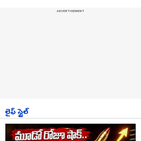
లైఫ్ స్టైల్