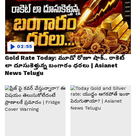
02:55
Gold Rate Today: మూడో రోజూ షాక్.. రాకెట్
లా దూసుకెళ్తున్న బంగారం ధరలు | Asianet
News Telugu