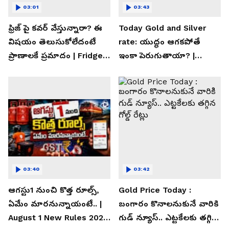
03:01
03:43
ఫ్రిజ్ పై కవర్ వేస్తున్నారా? ఈ
Today Gold and Silver
విషయం తెలుసుకోలేదంటే
rate: యుద్ధం ఆగకపోతే
ప్రాణాలకే ప్రమాదం | Fridge
ఇంకా పెరుగుతాయా? |
Cover Warning
Asianet News Telugu
03:40
03:42
ఆగస్టు1 నుంచి కొత్త రూల్స్,
Gold Price Today :
ఏమేం మారనున్నాయంటే.. |
బంగారం కొనాలనుకునే వారికి
August 1 New Rules 2026
గుడ్ న్యూస్.. ఎట్టకేలకు తగ్గిన