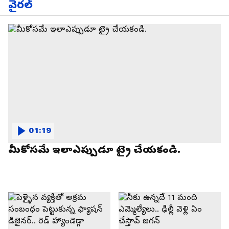
వైరల్
01:19
మీకోసమే ఇలాఎప్పుడూ ట్రై చేయకండి.