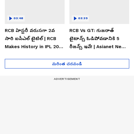
03:48
03:39
RCB హిస్టరీ వరుసగా 2వ
RCB Vs GT: గుజరాత్
సారి ఐపీఎల్ టైటిల్ | RCB
టైటాన్స్ ఓడిపోవడానికి 5
Makes History in IPL 2026
రీజన్స్ ఇవే! | Asianet News
| Asianet News Telugu
Telugu
మరింత చదవండి