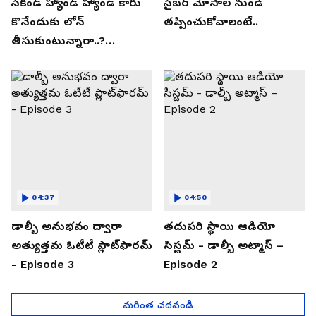
సెకండ్ హ్యాండ్ హ్యాండ్ కారు
సైబర్ మోసాల నుండి
కొనేందుకు లోన్
తప్పించుకోవాలంటే..
తీసుకుంటున్నారా..?
తప్పకుండ ఈ విషయాలు
తెలుసుకోండి..!
04:37
04:50
డాల్బీ అనుభవం ద్వారా
తదుపరి స్థాయి ఆడియో
అత్యుత్తమ ఓటీటీ ప్లాట్‌ఫారమ్
సిస్టమ్ - డాల్బీ అట్మాస్ –
- Episode 3
Episode 2
మరింత చదవండి