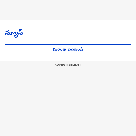
న్యూస్
మరింత చదవండి