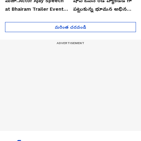
మజా..Actor Ajay Speech
షాప్ ఓపెన్ రెడ్ హ్యాండెడ్ గా
at Bhairam Trailer Event |
పట్టుకున్న భూమన అభినయ్|
Asianet News Telugu
Asianet News Telugu
మరింత చదవండి