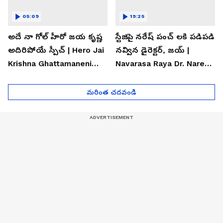
05:09
19:25
అదే నా గోల్ హీరో జయ కృష్ణ
స్టేజిపై నరేష్ పంచ్ లకి పడిపడి
అదిరిపోయే స్పీచ్ | Hero Jai
నవ్విన డైరెక్టర్, జయ్ |
Krishna Ghattamaneni
Navarasa Raya Dr. Naresh
Speech
VK Funny Speech
మరింత చదవండి