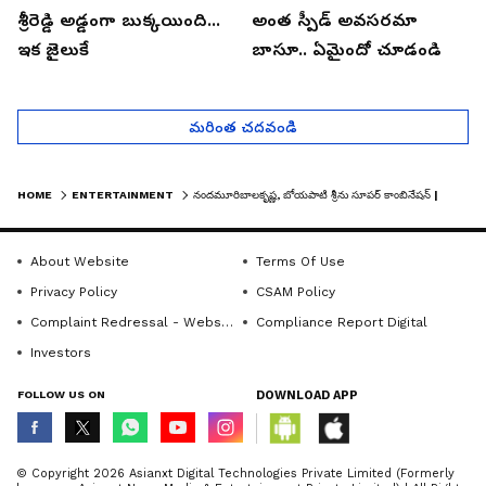
శ్రీరెడ్డి అడ్డంగా బుక్కయింది...
అంత స్పీడ్ అవసరమా
ఇక జైలుకే
బాసూ.. ఏమైందో చూడండి
మరింత చదవండి
HOME
ENTERTAINMENT
నందమూరిబాలకృష్ణ, బోయపాటి శ్రీను సూపర్ కాంబినేషన్ | క్లాప్ కొట్టిన నారా బ్రాహ్మణి
About Website
Terms Of Use
Privacy Policy
CSAM Policy
Complaint Redressal - Website
Compliance Report Digital
Investors
FOLLOW US ON
DOWNLOAD APP
© Copyright 2026 Asianxt Digital Technologies Private Limited (Formerly