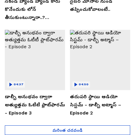
సెకండ్ హ్యాండ్ హ్యాండ్ కారు
సైబర్ మోసాల నుండి
కొనేందుకు లోన్
తప్పించుకోవాలంటే..
తీసుకుంటున్నారా..?
తప్పకుండ ఈ విషయాలు
తెలుసుకోండి..!
04:37
04:50
డాల్బీ అనుభవం ద్వారా
తదుపరి స్థాయి ఆడియో
అత్యుత్తమ ఓటీటీ ప్లాట్‌ఫారమ్
సిస్టమ్ - డాల్బీ అట్మాస్ –
- Episode 3
Episode 2
మరింత చదవండి