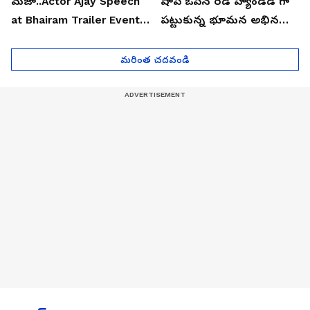
మజా..Actor Ajay Speech
షాప్ ఓపెన్ రెడ్ హ్యాండెడ్ గా
at Bhairam Trailer Event |
పట్టుకున్న భూమన అభినయ్|
Asianet News Telugu
Asianet News Telugu
మరింత చదవండి