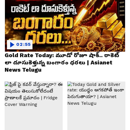
02:55
Gold Rate Today: మూడో రోజూ షాక్.. రాకెట్
లా దూసుకెళ్తున్న బంగారం ధరలు | Asianet
News Telugu