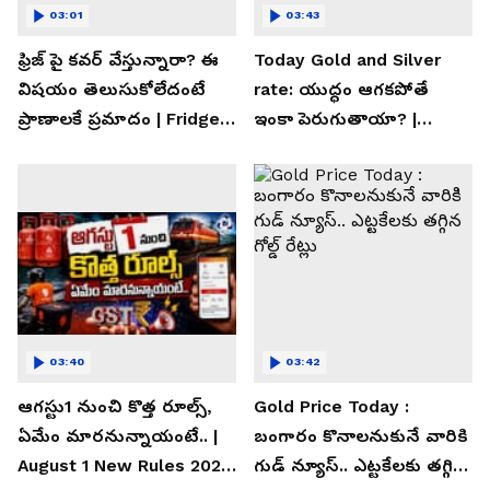
03:01
03:43
ఫ్రిజ్ పై కవర్ వేస్తున్నారా? ఈ
Today Gold and Silver
విషయం తెలుసుకోలేదంటే
rate: యుద్ధం ఆగకపోతే
ప్రాణాలకే ప్రమాదం | Fridge
ఇంకా పెరుగుతాయా? |
Cover Warning
Asianet News Telugu
03:40
03:42
ఆగస్టు1 నుంచి కొత్త రూల్స్,
Gold Price Today :
ఏమేం మారనున్నాయంటే.. |
బంగారం కొనాలనుకునే వారికి
August 1 New Rules 2026
గుడ్ న్యూస్.. ఎట్టకేలకు తగ్గిన