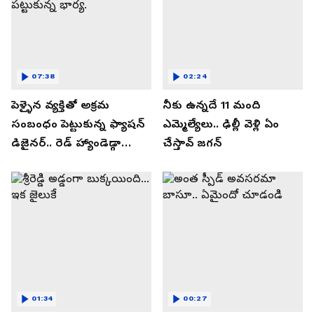
07:38
02:24
పెళ్ళైన వ్యక్తితో అక్రమ
నీకు ఉన్నదే 11 మంది
సంబంధం పెట్టుకున్న ఫ్యాషన్
ఎమ్మెల్యేలు.. ఢిల్లీ వెళ్లి ఏం
డిజైనర్.. రెడ్ హ్యాండెడ్గా
చేస్తావ్ జగన్
పట్టుకున్న భార్య.
01:34
00:27