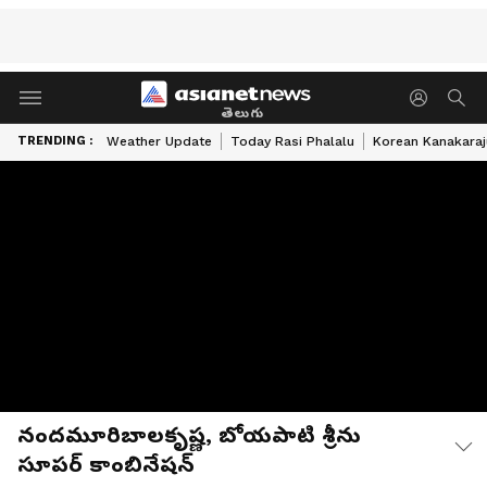
తెలుగు
TRENDING :
Weather Update
Today Rasi Phalalu
Korean Kanakaraj
నందమూరిబాలకృష్ణ, బోయపాటి శ్రీను
సూపర్ కాంబినేషన్