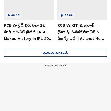
03:48
03:39
RCB హిస్టరీ వరుసగా 2వ
RCB Vs GT: గుజరాత్
సారి ఐపీఎల్ టైటిల్ | RCB
టైటాన్స్ ఓడిపోవడానికి 5
Makes History in IPL 2026
రీజన్స్ ఇవే! | Asianet News
| Asianet News Telugu
Telugu
మరింత చదవండి