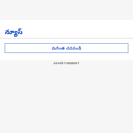
న్యూస్
మరింత చదవండి