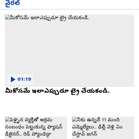
వైరల్
01:19
మీకోసమే ఇలాఎప్పుడూ ట్రై చేయకండి.