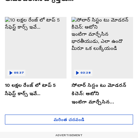
05:37
03:28
10 లక్షల రేంజ్ లో టాప్ 5
సోలార్ సిస్టం టు మోడరన్
సేఫెస్ట్ కార్స్ ఇవే...
కిచెన్: ఆటోని
ఇంటిగా మార్చేసిన
భారతీయుడు, ఎలా ఉందొ
మీరూ ఒక లుక్కేయండి
మరింత చదవండి