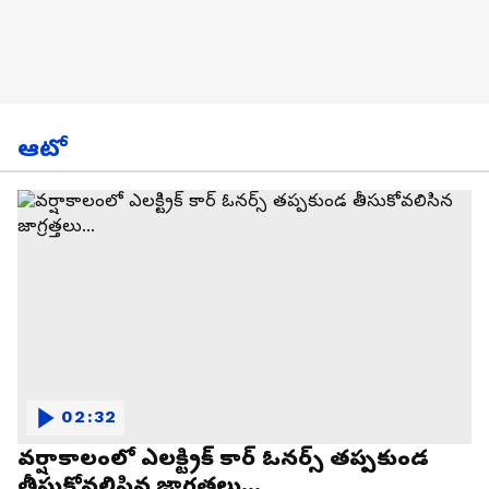
ఆటో
02:32
వర్షాకాలంలో ఎలక్ట్రిక్ కార్ ఓనర్స్ తప్పకుండ
తీసుకోవలిసిన జాగ్రత్తలు...