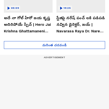
05:09
19:25
అదే నా గోల్ హీరో జయ కృష్ణ
స్టేజిపై నరేష్ పంచ్ లకి పడిపడి
అదిరిపోయే స్పీచ్ | Hero Jai
నవ్విన డైరెక్టర్, జయ్ |
Krishna Ghattamaneni
Navarasa Raya Dr. Naresh
Speech
VK Funny Speech
మరింత చదవండి