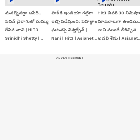
మనల్నెవడ్రా ఆపేది..
పాక్ కి ఇండియా గట్టిగా
Hit3 చివరి 30 నిమిషా
పవన్ డైలాగుతో దుమ్ము
ఇచ్చిపడేస్తుంది: పహల్గాం
మామూలుగా ఉండదు.
రేపిన నాని | HIT3 |
ఘటనపై విశ్వక్సేన్ |
నాని ముందే లీకిచ్చిన
Srinidhi Shetty |
Nani | Hit3 | Asianet
అడవి శేషు | Asianet
Asianet News Telugu
Telugu
News Telugu