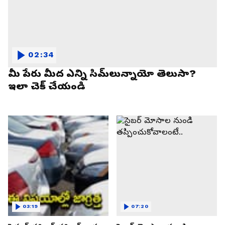
02:34
మీ పేరు మీద ఎన్ని సిమ్‌లున్నాయో తెలుసా?
ఇలా చెక్ చేయండి
03:19
07:20