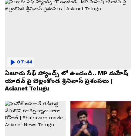
07:44
ఏలూరు సేఫ్ హ్యాండ్స్ లో ఉందండి.. MP మహేష్
యాదవ్ పై బెల్లంకొండ శ్రీనివాస్ ప్రశంసలు |
Asianet Telugu