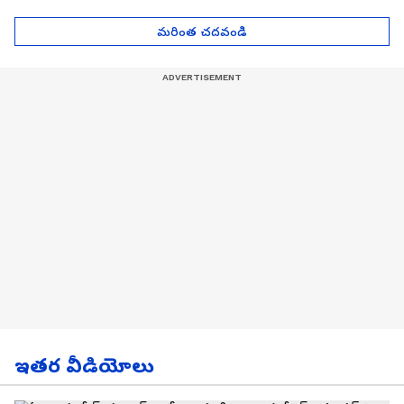
| Asianet News Telugu
గోల్డ్ రేట్లు
మరింత చదవండి
ఇతర వీడియోలు