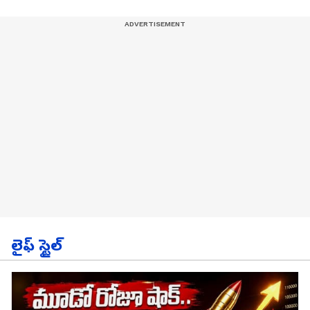
లైఫ్ స్టైల్