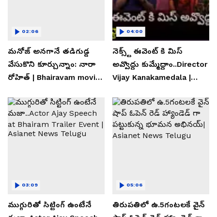
02:06
04:00
మనోజ్ అనగానే తడిగుడ్డ
నెక్స్ట్ ఈవెంట్ కి మిస్
వేసుకొని కూర్చున్నాం: నారా
అవ్వొద్దు కుమ్మేద్దాం..Director
రోహిత్ | Bhairavam movie |
Vijay Kanakamedala |
Asianet News Telugu
Asianet News Telugu
03:09
05:06
ముగ్గురితో సిట్టింగ్ ఉంటేనే
తిరుపతిలో ఉ.5గంటలకే వైన్