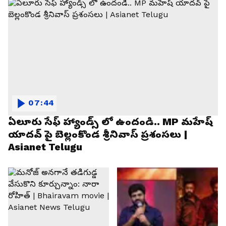
07:44
ఏలూరు సేఫ్ హ్యాండ్స్ లో ఉందండి.. MP మహేష్
యాదవ్ పై బెల్లంకొండ శ్రీనివాస్ ప్రశంసలు |
Asianet Telugu