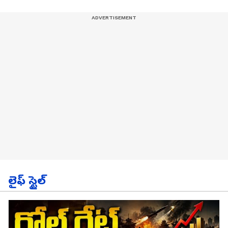
లైఫ్ స్టైల్