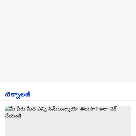
టెక్నాలజీ