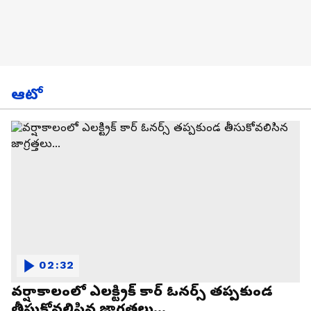
ఆటో
02:32
వర్షాకాలంలో ఎలక్ట్రిక్ కార్ ఓనర్స్ తప్పకుండ
తీసుకోవలిసిన జాగ్రత్తలు...