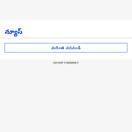
న్యూస్
మరింత చదవండి