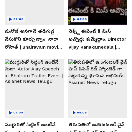
02:06
04:00
మనోజ్ అనగానే తడిగుడ్డ
నెక్స్ట్ ఈవెంట్ కి మిస్
వేసుకొని కూర్చున్నాం: నారా
అవ్వొద్దు కుమ్మేద్దాం..Director
రోహిత్ | Bhairavam movie |
Vijay Kanakamedala |
Asianet News Telugu
Asianet News Telugu
03:09
05:06
ముగ్గురితో సిట్టింగ్ ఉంటేనే
తిరుపతిలో ఉ.5గంటలకే వైన్