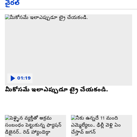
వైరల్
01:19
మీకోసమే ఇలాఎప్పుడూ ట్రై చేయకండి.