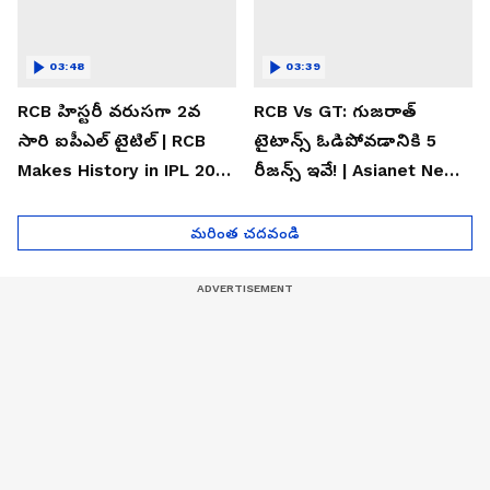
03:48
03:39
RCB హిస్టరీ వరుసగా 2వ
RCB Vs GT: గుజరాత్
సారి ఐపీఎల్ టైటిల్ | RCB
టైటాన్స్ ఓడిపోవడానికి 5
Makes History in IPL 2026
రీజన్స్ ఇవే! | Asianet News
| Asianet News Telugu
Telugu
మరింత చదవండి