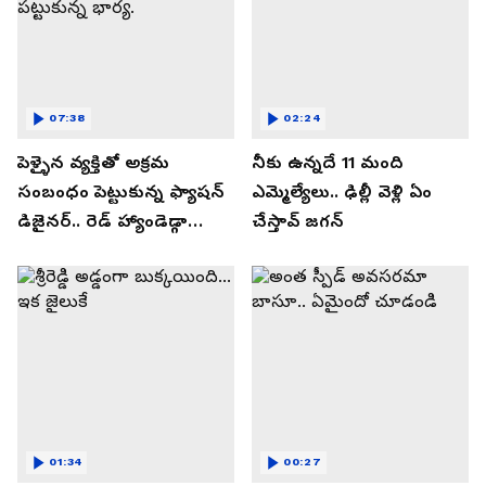
07:38
02:24
పెళ్ళైన వ్యక్తితో అక్రమ
నీకు ఉన్నదే 11 మంది
సంబంధం పెట్టుకున్న ఫ్యాషన్
ఎమ్మెల్యేలు.. ఢిల్లీ వెళ్లి ఏం
డిజైనర్.. రెడ్ హ్యాండెడ్గా
చేస్తావ్ జగన్
పట్టుకున్న భార్య.
01:34
00:27