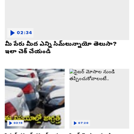
02:34
మీ పేరు మీద ఎన్ని సిమ్‌లున్నాయో తెలుసా?
ఇలా చెక్ చేయండి
03:19
07:20