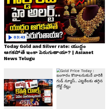
03:43
Today Gold and Silver rate: యుద్ధం
ఆగకపోతే ఇంకా పెరుగుతాయా? | Asianet
News Telugu