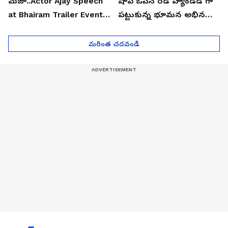
మజా..Actor Ajay Speech
షాప్ ఓపెన్ రెడ్ హ్యాండెడ్ గా
at Bhairam Trailer Event |
పట్టుకున్న భూమన అభినయ్|
Asianet News Telugu
Asianet News Telugu
మరింత చదవండి