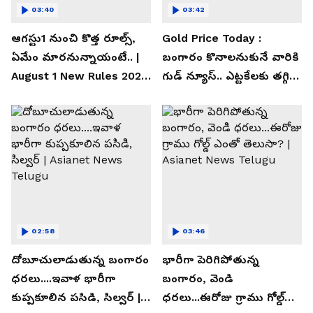
03:40
03:42
ఆగస్టు1 నుంచి కొత్త రూల్స్,
Gold Price Today :
ఏమేం మారనున్నాయంటే.. |
బంగారం కొనాలనుకునే వారికి
August 1 New Rules 2026
గుడ్ న్యూస్.. ఎట్టకేలకు తగ్గిన
| Asianet News Telugu
గోల్డ్ రేట్లు
02:58
03:46
దోబూచులాడుతున్న బంగారం
భారీగా పెరిగిపోతున్న
ధరలు....ఇవాళ భారీగా
బంగారం, వెండి
కుప్పకూలిన పసిడి, సిల్వర్ |
ధరలు...ఈరోజు గ్రాము గోల్డ్