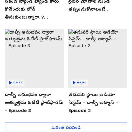
సెకండ్ హ్యాండ్ హ్యాండ్ కారు
సైబర్ మోసాల నుండి
కొనేందుకు లోన్
తప్పించుకోవాలంటే..
తీసుకుంటున్నారా..?
తప్పకుండ ఈ విషయాలు
తెలుసుకోండి..!
04:37
04:50
డాల్బీ అనుభవం ద్వారా
తదుపరి స్థాయి ఆడియో
అత్యుత్తమ ఓటీటీ ప్లాట్‌ఫారమ్
సిస్టమ్ - డాల్బీ అట్మాస్ –
- Episode 3
Episode 2
మరింత చదవండి