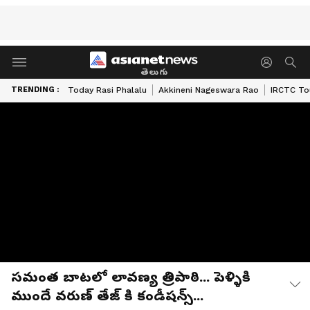
తెలుగు
TRENDING :
Today Rasi Phalalu
Akkineni Nageswara Rao
IRCTC To
సమంత బాటలో లావణ్య త్రిపాఠి... పెళ్ళికి
ముందే వరుణ్ తేజ్ కి కండీషన్స్...