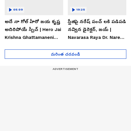
05:09
19:25
అదే నా గోల్ హీరో జయ కృష్ణ
స్టేజిపై నరేష్ పంచ్ లకి పడిపడి
అదిరిపోయే స్పీచ్ | Hero Jai
నవ్విన డైరెక్టర్, జయ్ |
Krishna Ghattamaneni
Navarasa Raya Dr. Naresh
Speech
VK Funny Speech
మరింత చదవండి