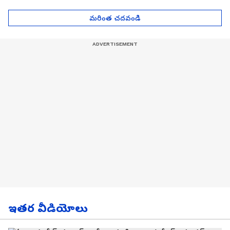
Asianet News Telugu
ఎంతో తెలుసా? | Asianet
News Telugu
మరింత చదవండి
ఇతర వీడియోలు