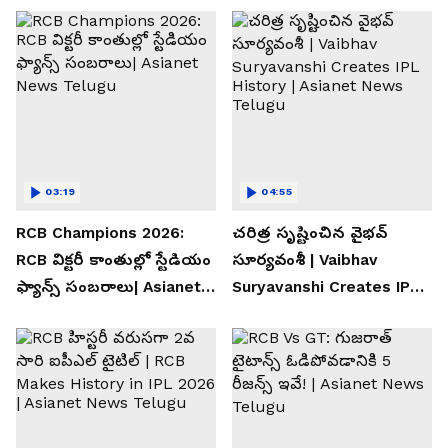
03:19
04:55
RCB Champions 2026:
చరిత్ర సృష్టించిన వైభవ్
RCB విక్టరీ కాంతుల్లో స్టేడియం
సూర్యవంశీ | Vaibhav
ఫ్యాన్స్ సంబరాలు| Asianet
Suryavanshi Creates IPL
News Telugu
History | Asianet News
Telugu