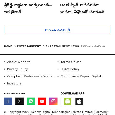
శ్రీరెడ్డి అడ్డంగా బుక్కయింది...
అంత స్పీడ్ అవసరమా
ఇక జైలుకే
బాసూ.. ఏమైందో చూడండి
మరింత చదవండి
HOME
ENTERTAINMENT
ENTERTAINMENT NEWS
సమంత బాటలో లావణ్య త్రిపాఠి... పెళ్ళికి ముందే వరుణ్ తేజ్ కి కండీషన్స్...
About Website
Terms Of Use
Privacy Policy
CSAM Policy
Complaint Redressal - Website
Compliance Report Digital
Investors
FOLLOW US ON
DOWNLOAD APP
© Copyright 2026 Asianxt Digital Technologies Private Limited (Formerly