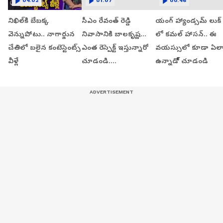
04:02
01:07
00:46
నిఖిల్‌కి బేబక్క
సీఎం రేవంత్ రెడ్డి
యంగ్ హ్యాండ్సమ్ లుక్
వెన్నుపోటు.. నాగార్జున
నివాసానికి బాలకృష్ణ...
లో కమల్ హాసన్.. ఈ
చేతిలో బలైన కంటెస్టెంట్స్
ఎంత రెస్పెక్ట్ ఇస్తున్నారో
వయస్సులో కూడా ఏల
వీళ్లే
చూడండి....
ఉన్నాడో్ చూడండి