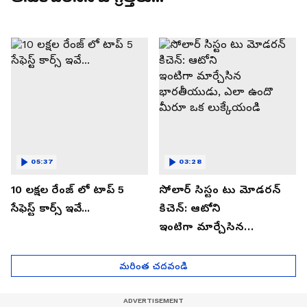
05:37
03:28
10 లక్షల రేంజ్ లో టాప్ 5
సోలార్ సిస్టం టు మోడరన్
సేఫెస్ట్ కార్స్ ఇవే...
కిచెన్: ఆటోని
ఇంటిగా మార్చేసిన
భారతీయుడు, ఎలా ఉందొ
మీరూ ఒక లుక్కేయండి
మరింత చదవండి