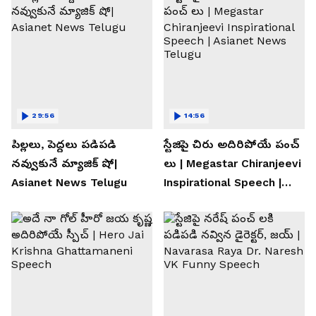
29:56
14:56
పిల్లలు, పెద్దలు పడిపడి
స్టేజిపై చిరు అదిరిపోయే పంచ్
నవ్వుకునే మ్యాజిక్ షో|
లు | Megastar Chiranjeevi
Asianet News Telugu
Inspirational Speech |
Asianet News Telugu