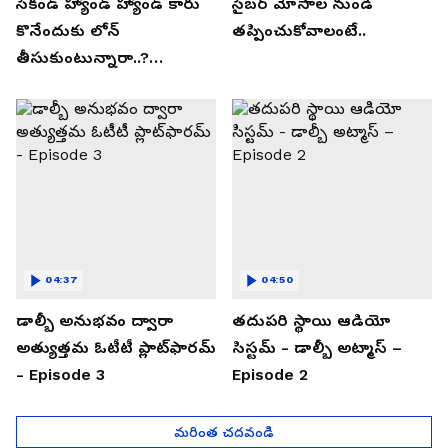
సెకండ్ హ్యాండ్ హ్యాండ్ కారు
సైబర్ మోసాల నుండి
కొనేందుకు లోన్
తప్పించుకోవాలంటే..
తీసుకుంటున్నారా..?
తప్పకుండ ఈ విషయాలు
తెలుసుకోండి..!
04:37
04:50
డాల్బీ అనుభవం ద్వారా
తదుపరి స్థాయి ఆడియో
అత్యుత్తమ ఓటీటీ ప్లాట్‌ఫారమ్
సిస్టమ్ - డాల్బీ అట్మాస్ –
- Episode 3
Episode 2
మరింత చదవండి