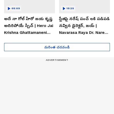
05:09
19:25
అదే నా గోల్ హీరో జయ కృష్ణ
స్టేజిపై నరేష్ పంచ్ లకి పడిపడి
అదిరిపోయే స్పీచ్ | Hero Jai
నవ్విన డైరెక్టర్, జయ్ |
Krishna Ghattamaneni
Navarasa Raya Dr. Naresh
Speech
VK Funny Speech
మరింత చదవండి