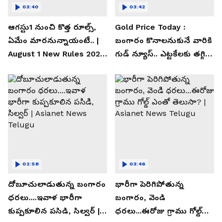
03:40
03:42
ఆగస్టు1 నుంచి కొత్త రూల్స్,
Gold Price Today :
ఏమేం మారనున్నాయంటే.. |
బంగారం కొనాలనుకునే వారికి
August 1 New Rules 2026
గుడ్ న్యూస్.. ఎట్టకేలకు తగ్గిన
| Asianet News Telugu
గోల్డ్ రేట్లు
02:58
03:46
దోబూచులాడుతున్న బంగారం
భారీగా పెరిగిపోతున్న
ధరలు....ఇవాళ భారీగా
బంగారం, వెండి
కుప్పకూలిన పసిడి, సిల్వర్ |
ధరలు...ఈరోజు గ్రాము గోల్డ్