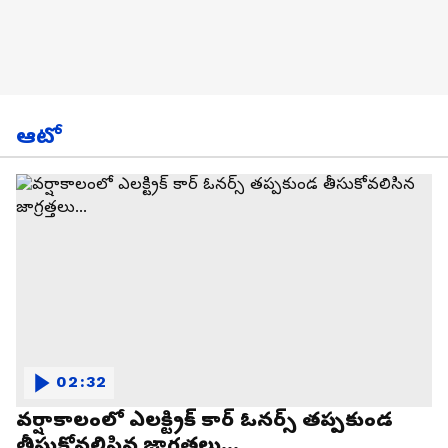
ఆటో
02:32
వర్షాకాలంలో ఎలక్ట్రిక్ కార్ ఓనర్స్ తప్పకుండ
తీసుకోవలిసిన జాగ్రత్తలు...