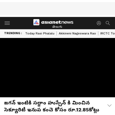
తెలుగు
TRENDING :
Today Rasi Phalalu
Akkineni Nageswara Rao
IRCTC To
జగన్ ఇంటికి సద్దాం హుస్సేన్ కి మించిన
సెక్యూరిటీ ఇనుప కంచె కోసం రూ.12.85కోట్లు