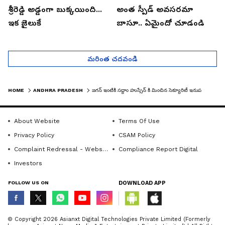
శ్రీరెడ్డి అడ్డంగా బుక్కయింది...
అంత స్పీడ్ అవసరమా
ఇక జైలుకే
బాసూ.. ఏమైందో చూడండి
మరింత చదవండి
HOME
ANDHRA PRADESH
జగన్ ఇంటికి సద్దాం హుస్సేన్ కి మించిన సెక్యూరిటీ ఇనుప కంచె కోసం రూ.12.85కోట్లు
About Website
Terms Of Use
Privacy Policy
CSAM Policy
Complaint Redressal - Website
Compliance Report Digital
Investors
FOLLOW US ON
DOWNLOAD APP
© Copyright 2026 Asianxt Digital Technologies Private Limited (Formerly