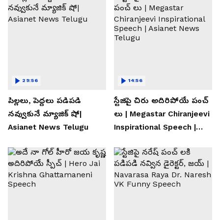
29:56
14:56
పిల్లలు, పెద్దలు పడిపడి
స్టేజిపై చిరు అదిరిపోయే పంచ్
నవ్వుకునే మ్యాజిక్ షో|
లు | Megastar Chiranjeevi
Asianet News Telugu
Inspirational Speech |
Asianet News Telugu