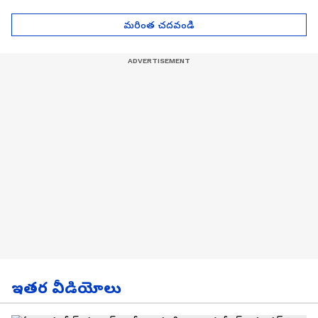
Asianet News Telugu
ఎంతో తెలుసా? | Asianet
News Telugu
మరింత చదవండి
ఇతర వీడియోలు