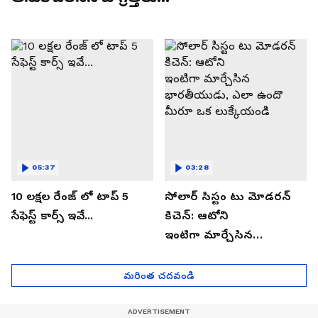
05:37
03:28
10 లక్షల రేంజ్ లో టాప్ 5
సోలార్ సిస్టం టు మోడరన్
సేఫెస్ట్ కార్స్ ఇవే...
కిచెన్: ఆటోని
ఇంటిగా మార్చేసిన
భారతీయుడు, ఎలా ఉందొ
మీరూ ఒక లుక్కేయండి
మరింత చదవండి