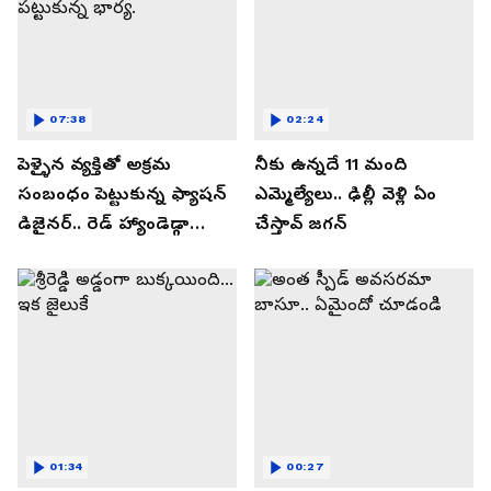
07:38
02:24
పెళ్ళైన వ్యక్తితో అక్రమ
నీకు ఉన్నదే 11 మంది
సంబంధం పెట్టుకున్న ఫ్యాషన్
ఎమ్మెల్యేలు.. ఢిల్లీ వెళ్లి ఏం
డిజైనర్.. రెడ్ హ్యాండెడ్గా
చేస్తావ్ జగన్
పట్టుకున్న భార్య.
01:34
00:27