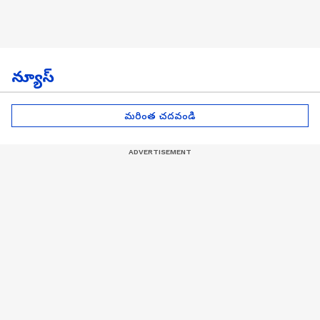
న్యూస్
మరింత చదవండి