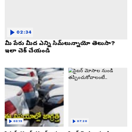
02:34
మీ పేరు మీద ఎన్ని సిమ్‌లున్నాయో తెలుసా?
ఇలా చెక్ చేయండి
03:19
07:20