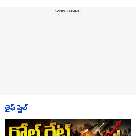
లైఫ్ స్టైల్