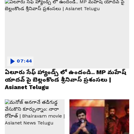
07:44
ఏలూరు సేఫ్ హ్యాండ్స్ లో ఉందండి.. MP మహేష్
యాదవ్ పై బెల్లంకొండ శ్రీనివాస్ ప్రశంసలు |
Asianet Telugu