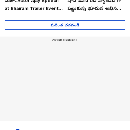
మజా..Actor Ajay Speech
షాప్ ఓపెన్ రెడ్ హ్యాండెడ్ గా
at Bhairam Trailer Event |
పట్టుకున్న భూమన అభినయ్|
Asianet News Telugu
Asianet News Telugu
మరింత చదవండి