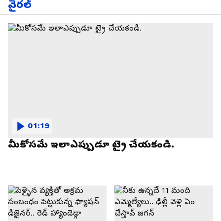
వైరల్
01:19
మీకోసమే ఇలాఎప్పుడూ ట్రై చేయకండి.