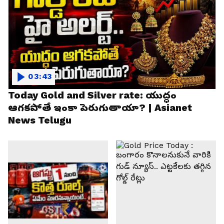
03:43
Today Gold and Silver rate: యుద్ధం
ఆగకపోతే ఇంకా పెరుగుతాయా? | Asianet
News Telugu