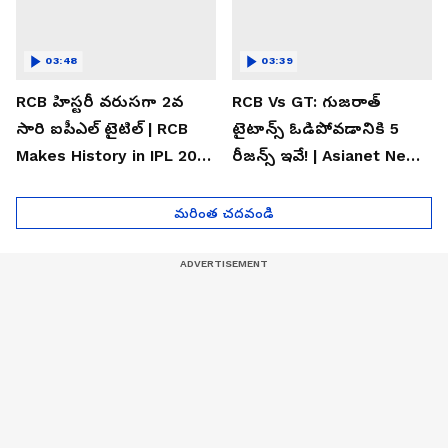
03:48
03:39
RCB హిస్టరీ వరుసగా 2వ
RCB Vs GT: గుజరాత్
సారి ఐపీఎల్ టైటిల్ | RCB
టైటాన్స్ ఓడిపోవడానికి 5
Makes History in IPL 2026
రీజన్స్ ఇవే! | Asianet News
| Asianet News Telugu
Telugu
మరింత చదవండి