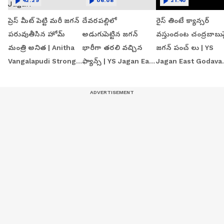
42:29
06:08
21:40
ప్రెస్ మీట్ పెట్టి మరీ జగన్
దేవరపల్లిలో
రైస్ తింటే క్యాన్సర్
పరువుతీసిన హోమ్
అడుగుపెట్టిన జగన్
వస్తుందంట చంద్రబాబు
మంత్రి అనిత | Anitha
భారీగా తరలి వచ్చిన
జగన్ పంచ్ లు | YS
Vangalapudi Strong
ఫ్యాన్స్ | YS Jagan East
Jagan East Godavar
Counter to Jagan
Godavari Tour
Tour | Devarapalli
Devarapalli