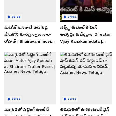
02:06
04:00
మనోజ్ అనగానే తడిగుడ్డ
నెక్స్ట్ ఈవెంట్ కి మిస్
వేసుకొని కూర్చున్నాం: నారా
అవ్వొద్దు కుమ్మేద్దాం..Director
రోహిత్ | Bhairavam movie |
Vijay Kanakamedala |
Asianet News Telugu
Asianet News Telugu
03:09
05:06
ముగ్గురితో సిట్టింగ్ ఉంటేనే
తిరుపతిలో ఉ.5గంటలకే వైన్