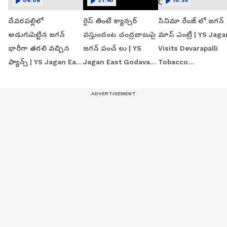
06:08
21:40
10:39
దేవరపల్లిలో
రైస్ తింటే క్యాన్సర్
సినిమా రేంజ్ లో జగన్‌
అడుగుపెట్టిన జగన్
వస్తుందంట చంద్రబాబుపై
మాస్ ఎంట్రీ | YS Jaga
భారీగా తరలి వచ్చిన
జగన్ పంచ్ లు | YS
Visits Devarapalli
ఫ్యాన్స్ | YS Jagan East
Jagan East Godavari
Tobacco
Godavari Tour
Tour | Devarapalli
Procurement Centr
Devarapalli