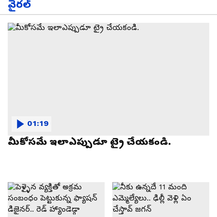
వైరల్
01:19
మీకోసమే ఇలాఎప్పుడూ ట్రై చేయకండి.