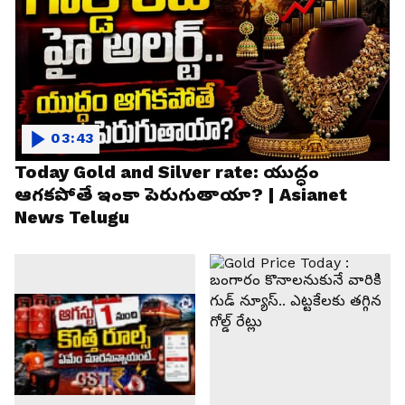
03:43
Today Gold and Silver rate: యుద్ధం
ఆగకపోతే ఇంకా పెరుగుతాయా? | Asianet
News Telugu