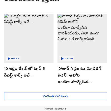
05:37
03:28
10 లక్షల రేంజ్ లో టాప్ 5
సోలార్ సిస్టం టు మోడరన్
సేఫెస్ట్ కార్స్ ఇవే...
కిచెన్: ఆటోని
ఇంటిగా మార్చేసిన
భారతీయుడు, ఎలా ఉందొ
మీరూ ఒక లుక్కేయండి
మరింత చదవండి