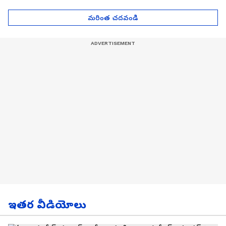
Asianet News Telugu
ఎంతో తెలుసా? | Asianet
News Telugu
మరింత చదవండి
ఇతర వీడియోలు