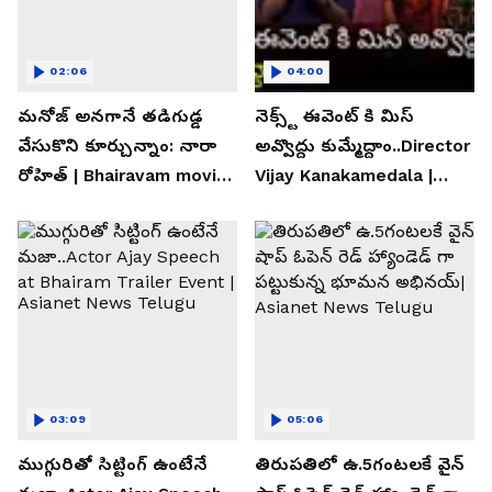
02:06
04:00
మనోజ్ అనగానే తడిగుడ్డ
నెక్స్ట్ ఈవెంట్ కి మిస్
వేసుకొని కూర్చున్నాం: నారా
అవ్వొద్దు కుమ్మేద్దాం..Director
రోహిత్ | Bhairavam movie |
Vijay Kanakamedala |
Asianet News Telugu
Asianet News Telugu
03:09
05:06
ముగ్గురితో సిట్టింగ్ ఉంటేనే
తిరుపతిలో ఉ.5గంటలకే వైన్