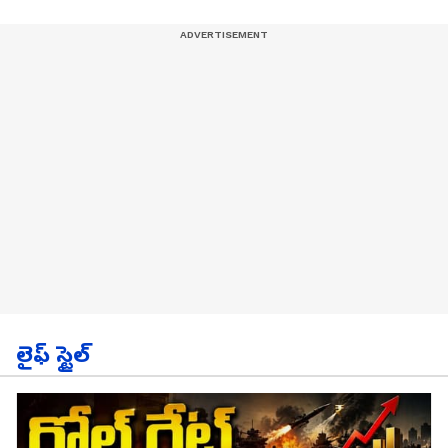
లైఫ్ స్టైల్