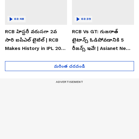
03:48
03:39
RCB హిస్టరీ వరుసగా 2వ
RCB Vs GT: గుజరాత్
సారి ఐపీఎల్ టైటిల్ | RCB
టైటాన్స్ ఓడిపోవడానికి 5
Makes History in IPL 2026
రీజన్స్ ఇవే! | Asianet News
| Asianet News Telugu
Telugu
మరింత చదవండి