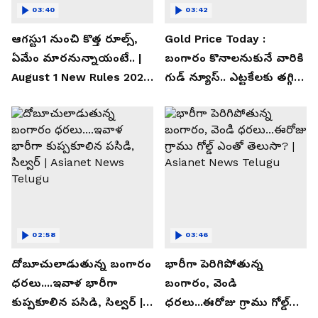
03:40
03:42
ఆగస్టు1 నుంచి కొత్త రూల్స్,
Gold Price Today :
ఏమేం మారనున్నాయంటే.. |
బంగారం కొనాలనుకునే వారికి
August 1 New Rules 2026
గుడ్ న్యూస్.. ఎట్టకేలకు తగ్గిన
| Asianet News Telugu
గోల్డ్ రేట్లు
02:58
03:46
దోబూచులాడుతున్న బంగారం
భారీగా పెరిగిపోతున్న
ధరలు....ఇవాళ భారీగా
బంగారం, వెండి
కుప్పకూలిన పసిడి, సిల్వర్ |
ధరలు...ఈరోజు గ్రాము గోల్డ్