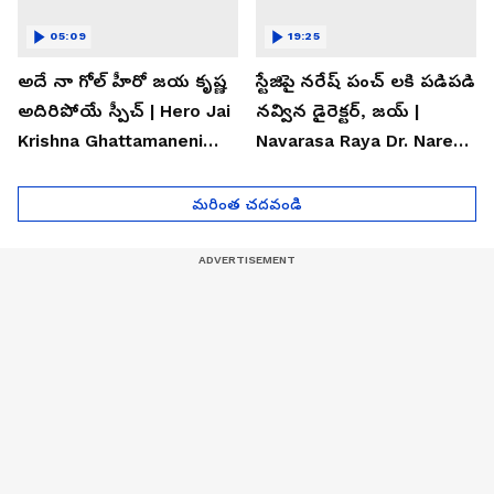
05:09
19:25
అదే నా గోల్ హీరో జయ కృష్ణ
స్టేజిపై నరేష్ పంచ్ లకి పడిపడి
అదిరిపోయే స్పీచ్ | Hero Jai
నవ్విన డైరెక్టర్, జయ్ |
Krishna Ghattamaneni
Navarasa Raya Dr. Naresh
Speech
VK Funny Speech
మరింత చదవండి