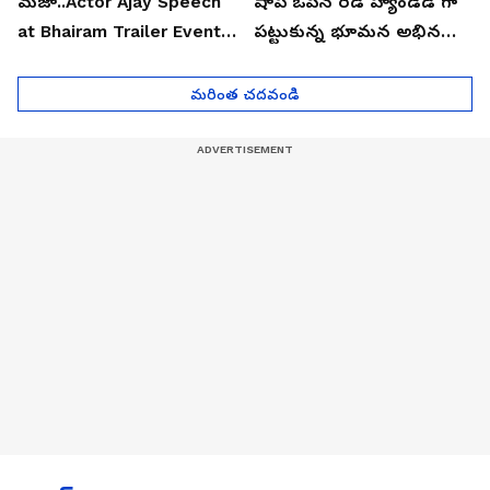
మజా..Actor Ajay Speech
షాప్ ఓపెన్ రెడ్ హ్యాండెడ్ గా
at Bhairam Trailer Event |
పట్టుకున్న భూమన అభినయ్|
Asianet News Telugu
Asianet News Telugu
మరింత చదవండి