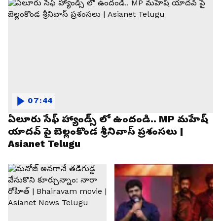
07:44
ఏలూరు సేఫ్ హ్యాండ్స్ లో ఉందండి.. MP మహేష్
యాదవ్ పై బెల్లంకొండ శ్రీనివాస్ ప్రశంసలు |
Asianet Telugu