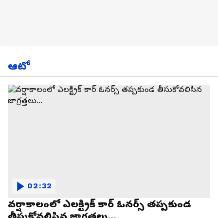
ఆటో
02:32
వర్షాకాలంలో ఎలక్ట్రిక్ కార్ ఓనర్స్ తప్పకుండ
తీసుకోవలిసిన జాగ్రత్తలు...