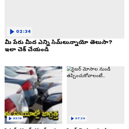
02:34
మీ పేరు మీద ఎన్ని సిమ్‌లున్నాయో తెలుసా?
ఇలా చెక్ చేయండి
03:19
07:20