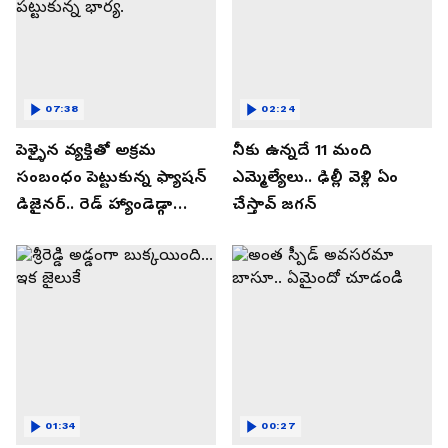
07:38
02:24
పెళ్ళైన వ్యక్తితో అక్రమ
నీకు ఉన్నదే 11 మంది
సంబంధం పెట్టుకున్న ఫ్యాషన్
ఎమ్మెల్యేలు.. ఢిల్లీ వెళ్లి ఏం
డిజైనర్.. రెడ్ హ్యాండెడ్గా
చేస్తావ్ జగన్
పట్టుకున్న భార్య.
01:34
00:27