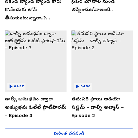
సెకండ్ హ్యాండ్ హ్యాండ్ కారు
సైబర్ మోసాల నుండి
కొనేందుకు లోన్
తప్పించుకోవాలంటే..
తీసుకుంటున్నారా..?
తప్పకుండ ఈ విషయాలు
తెలుసుకోండి..!
04:37
04:50
డాల్బీ అనుభవం ద్వారా
తదుపరి స్థాయి ఆడియో
అత్యుత్తమ ఓటీటీ ప్లాట్‌ఫారమ్
సిస్టమ్ - డాల్బీ అట్మాస్ –
- Episode 3
Episode 2
మరింత చదవండి