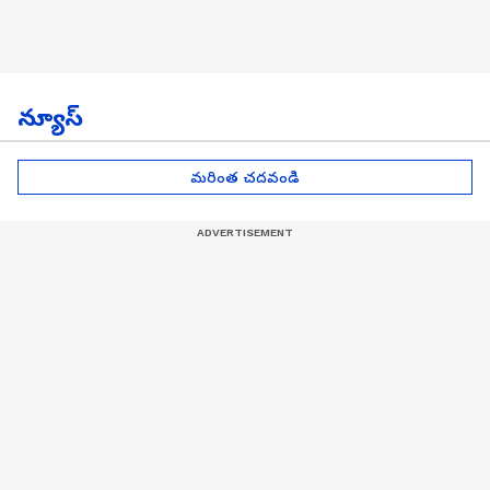
న్యూస్
మరింత చదవండి