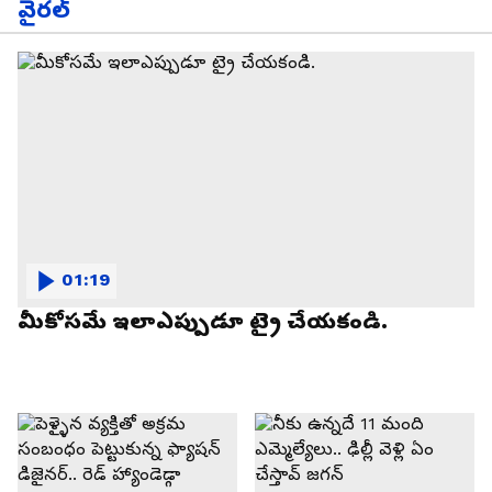
వైరల్
01:19
మీకోసమే ఇలాఎప్పుడూ ట్రై చేయకండి.