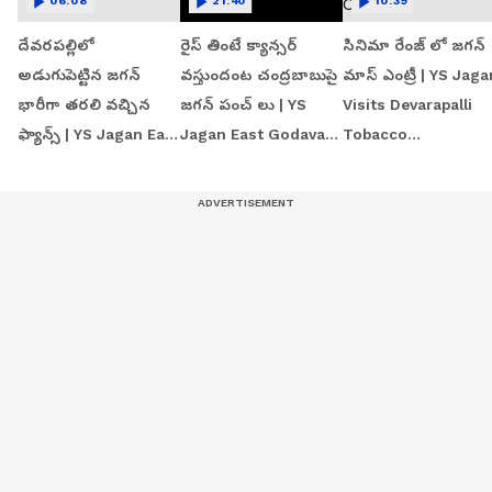
06:08
21:40
10:39
దేవరపల్లిలో
రైస్ తింటే క్యాన్సర్
సినిమా రేంజ్ లో జగన్‌
అడుగుపెట్టిన జగన్
వస్తుందంట చంద్రబాబుపై
మాస్ ఎంట్రీ | YS Jaga
భారీగా తరలి వచ్చిన
జగన్ పంచ్ లు | YS
Visits Devarapalli
ఫ్యాన్స్ | YS Jagan East
Jagan East Godavari
Tobacco
Godavari Tour
Tour | Devarapalli
Procurement Centr
Devarapalli