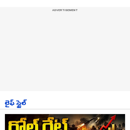
లైఫ్ స్టైల్