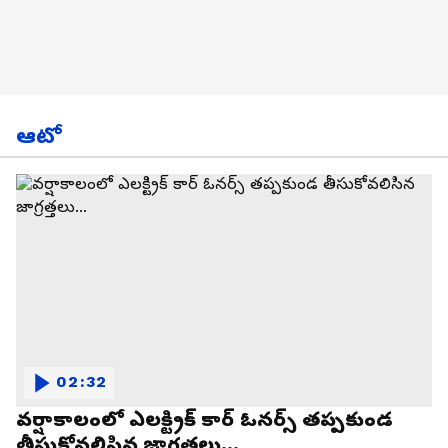
ఆటో
02:32
వర్షాకాలంలో ఎలక్ట్రిక్ కార్ ఓనర్స్ తప్పకుండ
తీసుకోవలిసిన జాగ్రత్తలు...