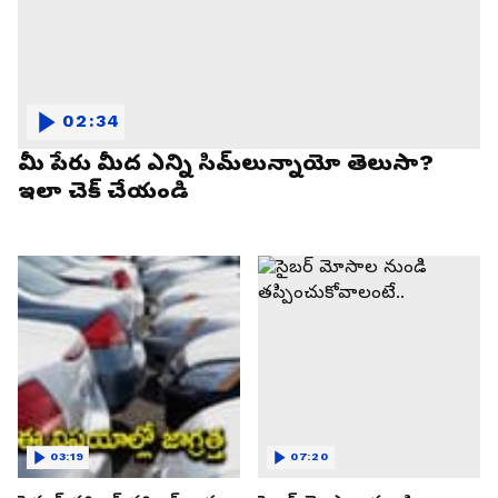
02:34
మీ పేరు మీద ఎన్ని సిమ్‌లున్నాయో తెలుసా?
ఇలా చెక్ చేయండి
03:19
07:20