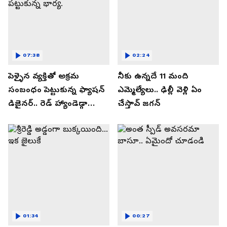
07:38
02:24
పెళ్ళైన వ్యక్తితో అక్రమ
నీకు ఉన్నదే 11 మంది
సంబంధం పెట్టుకున్న ఫ్యాషన్
ఎమ్మెల్యేలు.. ఢిల్లీ వెళ్లి ఏం
డిజైనర్.. రెడ్ హ్యాండెడ్గా
చేస్తావ్ జగన్
పట్టుకున్న భార్య.
01:34
00:27