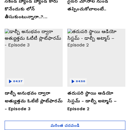
సెకండ్ హ్యాండ్ హ్యాండ్ కారు
సైబర్ మోసాల నుండి
కొనేందుకు లోన్
తప్పించుకోవాలంటే..
తీసుకుంటున్నారా..?
తప్పకుండ ఈ విషయాలు
తెలుసుకోండి..!
04:37
04:50
డాల్బీ అనుభవం ద్వారా
తదుపరి స్థాయి ఆడియో
అత్యుత్తమ ఓటీటీ ప్లాట్‌ఫారమ్
సిస్టమ్ - డాల్బీ అట్మాస్ –
- Episode 3
Episode 2
మరింత చదవండి