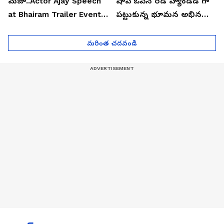
మజా..Actor Ajay Speech
షాప్ ఓపెన్ రెడ్ హ్యాండెడ్ గా
at Bhairam Trailer Event |
పట్టుకున్న భూమన అభినయ్|
Asianet News Telugu
Asianet News Telugu
మరింత చదవండి