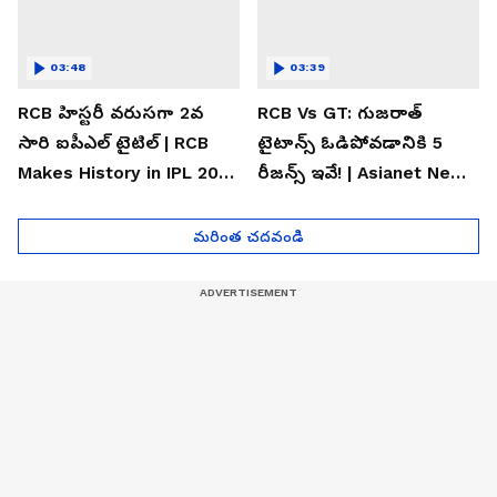
03:48
03:39
RCB హిస్టరీ వరుసగా 2వ
RCB Vs GT: గుజరాత్
సారి ఐపీఎల్ టైటిల్ | RCB
టైటాన్స్ ఓడిపోవడానికి 5
Makes History in IPL 2026
రీజన్స్ ఇవే! | Asianet News
| Asianet News Telugu
Telugu
మరింత చదవండి