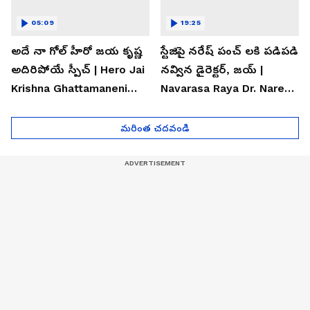
05:09
19:25
అదే నా గోల్ హీరో జయ కృష్ణ
స్టేజిపై నరేష్ పంచ్ లకి పడిపడి
అదిరిపోయే స్పీచ్ | Hero Jai
నవ్విన డైరెక్టర్, జయ్ |
Krishna Ghattamaneni
Navarasa Raya Dr. Naresh
Speech
VK Funny Speech
మరింత చదవండి