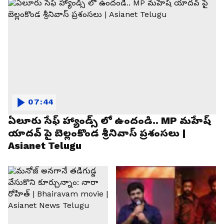
07:44
ఏలూరు సేఫ్ హ్యాండ్స్ లో ఉందండి.. MP మహేష్
యాదవ్ పై బెల్లంకొండ శ్రీనివాస్ ప్రశంసలు |
Asianet Telugu