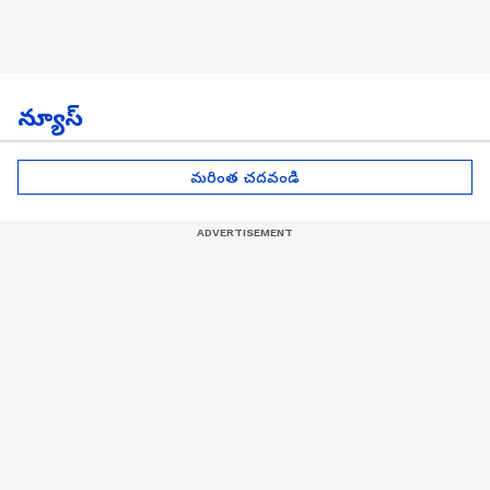
న్యూస్
మరింత చదవండి