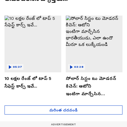
05:37
03:28
10 లక్షల రేంజ్ లో టాప్ 5
సోలార్ సిస్టం టు మోడరన్
సేఫెస్ట్ కార్స్ ఇవే...
కిచెన్: ఆటోని
ఇంటిగా మార్చేసిన
భారతీయుడు, ఎలా ఉందొ
మీరూ ఒక లుక్కేయండి
మరింత చదవండి