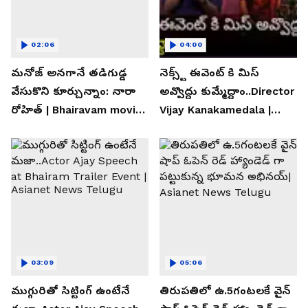
02:06
04:00
మనోజ్ అనగానే తడిగుడ్డ
నెక్స్ట్ ఈవెంట్ కి మిస్
వేసుకొని కూర్చున్నాం: నారా
అవ్వొద్దు కుమ్మేద్దాం..Director
రోహిత్ | Bhairavam movie |
Vijay Kanakamedala |
Asianet News Telugu
Asianet News Telugu
03:09
05:06
ముగ్గురితో సిట్టింగ్ ఉంటేనే
తిరుపతిలో ఉ.5గంటలకే వైన్