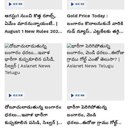
03:40
03:42
ఆగస్టు1 నుంచి కొత్త రూల్స్,
Gold Price Today :
ఏమేం మారనున్నాయంటే.. |
బంగారం కొనాలనుకునే వారికి
August 1 New Rules 2026
గుడ్ న్యూస్.. ఎట్టకేలకు తగ్గిన
| Asianet News Telugu
గోల్డ్ రేట్లు
02:58
03:46
దోబూచులాడుతున్న బంగారం
భారీగా పెరిగిపోతున్న
ధరలు....ఇవాళ భారీగా
బంగారం, వెండి
కుప్పకూలిన పసిడి, సిల్వర్ |
ధరలు...ఈరోజు గ్రాము గోల్డ్