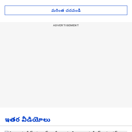
Asianet News Telugu
ఎంతో తెలుసా? | Asianet
News Telugu
మరింత చదవండి
ఇతర వీడియోలు