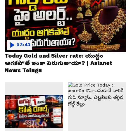
03:43
Today Gold and Silver rate: యుద్ధం
ఆగకపోతే ఇంకా పెరుగుతాయా? | Asianet
News Telugu