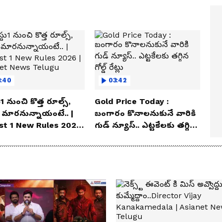
3:40
03:42
1 నుంచి కొత్త రూల్స్,
Gold Price Today :
 మారనున్నాయంటే.. |
బంగారం కొనాలనుకునే వారికి
st 1 New Rules 2026
గుడ్ న్యూస్.. ఎట్టకేలకు తగ్గిన
ianet News Telugu
గోల్డ్ రేట్లు