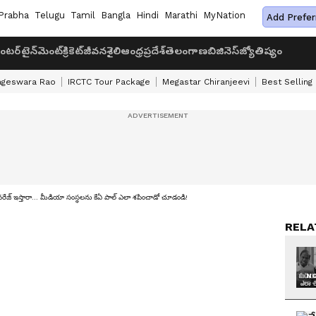
Prabha
Telugu
Tamil
Bangla
Hindi
Marathi
MyNation
Add Prefer
ంటర్‌టైన్‌మెంట్
క్రికెట్
జీవనశైలి
ఆంధ్రప్రదేశ్
తెలంగాణ
బిజినెస్
జ్యోతిష్యం
ageswara Rao
IRCTC Tour Package
Megastar Chiranjeevi
Best Selling
ట్ కవరేజ్ ఇస్తారా... మీడియా సంస్థలను కేఏ పాల్ ఎలా శపించాడో చూడండి!
RELA
NO