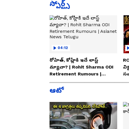
స్పోర్ట్స్
04:12
రోహిత్, కోహ్లీకి ఇదే లాస్ట్
RC
మ్యాచా? | Rohit Sharma ODI
విక
Retirement Rumours |
సం
Asianet News Telugu
Te
ఆటో