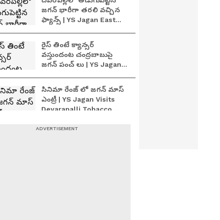
దేవరపల్లిలో అడుగుపెట్టిన
జగన్ భారీగా తరలి వచ్చిన
ఫ్యాన్స్ | YS Jagan East
Godavari Tour
Devarapalli
రైస్ తింటే క్యాన్సర్
వస్తుందంట చంద్రబాబుపై
జగన్ పంచ్ లు | YS Jagan
East Godavari Tour |
Devarapalli
సినిమా రేంజ్ లో జగన్‌ మాస్
ఎంట్రీ | YS Jagan Visits
Devarapalli Tobacco
Procurement Centre
ప్రశ్నిస్తే అక్రమ కేసులు అక్రమ
అరెస్ట్ లు: జగన్‌ | YS Jagan
Pressmeet Devarapalli
జగన్ హెలికాప్టర్
చుట్టుముట్టిన జనం | YS
Jagan Devarapalli Tour |
Asianet News Telugu