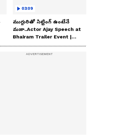
03:09
ు
ముగ్గురితో సిట్టింగ్ ఉంటేనే
మజా..Actor Ajay Speech at
Bhairam Trailer Event |
Asianet News Telugu