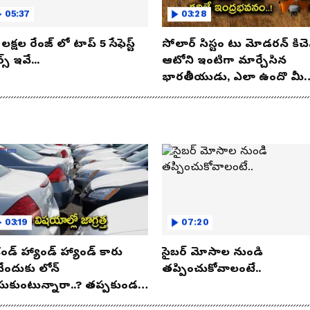
05:37
03:28
లక్షల రేంజ్ లో టాప్ 5 సేఫెస్ట్
సోలార్ సిస్టం టు మోడరన్ కిచె
్స్ ఇవే...
ఆటోని ఇంటిగా మార్చేసిన
భారతీయుడు, ఎలా ఉందొ మీ
ఒక లుక్కేయండి
03:19
07:20
కండ్ హ్యాండ్ హ్యాండ్ కారు
సైబర్ మోసాల నుండి
నేందుకు లోన్
తప్పించుకోవాలంటే..
సుకుంటున్నారా..? తప్పకుండ
విషయాలు తెలుసుకోండి..!