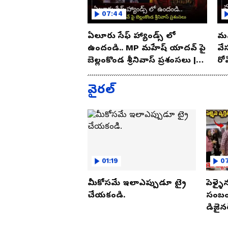
07:44
ఏలూరు సేఫ్ హ్యాండ్స్ లో
మన
ఉందండి.. MP మహేష్ యాదవ్ పై
వే
బెల్లంకొండ శ్రీనివాస్ ప్రశంసలు |
రో
Asianet Telugu
As
వైరల్
01:19
07
మీకోసమే ఇలాఎప్పుడూ ట్రై
పెళ్ళై
చేయకండి.
సంబంధ
డిజైనర
పట్టుక