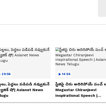
29:56
14:56
్లలు, పెద్దలు పడిపడి నవ్వుకునే
స్టేజిపై చిరు అదిరిపోయే పంచ్ ల
యాజిక్ షో| Asianet News
Megastar Chiranjeevi
lugu
Inspirational Speech |
Asianet News Telugu