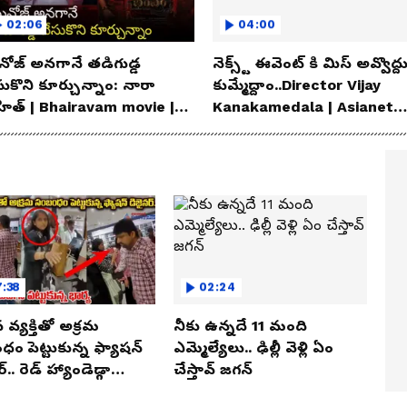
02:06
04:00
ోజ్ అనగానే తడిగుడ్డ
నెక్స్ట్ ఈవెంట్ కి మిస్ అవ్వొద్ద
సుకొని కూర్చున్నాం: నారా
కుమ్మేద్దాం..Director Vijay
హిత్ | Bhairavam movie |
Kanakamedala | Asianet
ianet News Telugu
News Telugu
:38
02:24
న వ్యక్తితో అక్రమ
నీకు ఉన్నదే 11 మంది
ం పెట్టుకున్న ఫ్యాషన్
ఎమ్మెల్యేలు.. ఢిల్లీ వెళ్లి ఏం
్.. రెడ్ హ్యాండెడ్గా
చేస్తావ్ జగన్
ున్న భార్య.