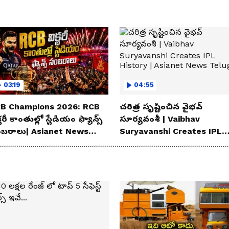
03:19
04:55
B Champions 2026: RCB
చరిత్ర సృష్టించిన వైభవ్
్టరీ కాంతుల్లో స్టేడియం ఫ్యాన్స్
సూర్యవంశీ | Vaibhav
బరాలు| Asianet News
Suryavanshi Creates IPL
lugu
History | Asianet News
Telugu