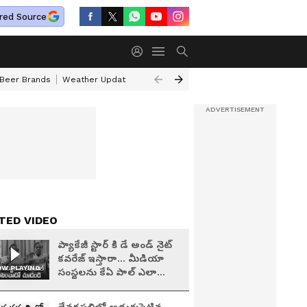
red Source
 Beer Brands
Weather Update
Saturn Transit Zodiac Signs
Actor Pr
TED VIDEO
ప్యాకేజీ స్టార్ కి డే అండ్ నైట్
కవరేజ్ ఇస్తారా... మీడియా
W PLAYING
సంస్థలను కేఏ పాల్ ఎలా
శపించాడో చూడండి!