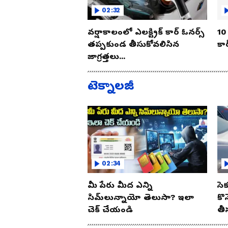
02:32
వర్షాకాలంలో ఎలక్ట్రిక్ కార్ ఓనర్స్
10 
తప్పకుండ తీసుకోవలిసిన
కార
జాగ్రత్తలు...
టెక్నాలజీ
02:34
మీ పేరు మీద ఎన్ని
సె
సిమ్‌లున్నాయో తెలుసా? ఇలా
కొ
చెక్ చేయండి
తీ
ఈ 