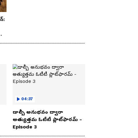
న్:
రూ
04:37
డాల్బీ అనుభవం ద్వారా
అత్యుత్తమ ఓటీటీ ప్లాట్‌ఫారమ్ -
Episode 3