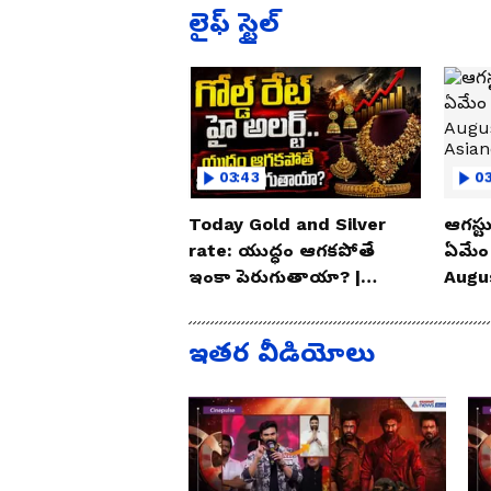
లైఫ్ స్టైల్
03:43
0
Today Gold and Silver
ఆగస్టు
rate: యుద్ధం ఆగకపోతే
ఏమేం
ఇంకా పెరుగుతాయా? |
Augu
Asianet News Telugu
| As
ఇతర వీడియోలు