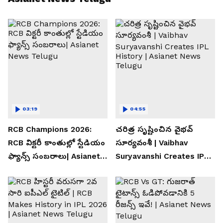
03:19
04:55
RCB Champions 2026:
చరిత్ర సృష్టించిన వైభవ్
RCB విక్టరీ కాంతుల్లో స్టేడియం
సూర్యవంశీ | Vaibhav
ఫ్యాన్స్ సంబరాలు| Asianet
Suryavanshi Creates IPL
News Telugu
History | Asianet News
Telugu