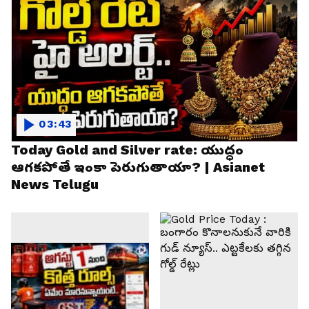
03:43
Today Gold and Silver rate: యుద్ధం
ఆగకపోతే ఇంకా పెరుగుతాయా? | Asianet
News Telugu