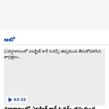
ఆటో
02:32
వర్షాకాలంలో ఎలక్ట్రిక్ కార్ ఓనర్స్ తప్పకుండ