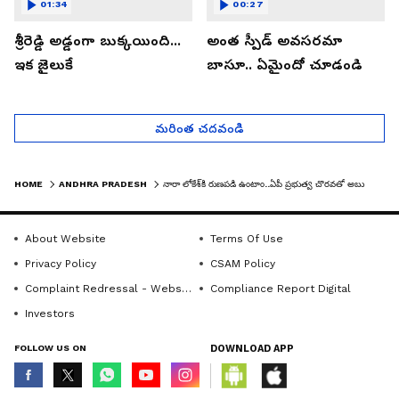
01:34
00:27
శ్రీరెడ్డి అడ్డంగా బుక్కయింది...
అంత స్పీడ్ అవసరమా
ఇక జైలుకే
బాసూ.. ఏమైందో చూడండి
మరింత చదవండి
HOME
ANDHRA PRADESH
నారా లోకేశ్‌కి రుణపడి ఉంటాం..ఏపీ ప్రభుత్వ చొరవతో అబుదాబి నుంచి సురక్షితంగా కోనసీమ జిల్లాకు చేరుకున్న మహిళ...
About Website
Terms Of Use
Privacy Policy
CSAM Policy
Complaint Redressal - Website
Compliance Report Digital
Investors
FOLLOW US ON
DOWNLOAD APP