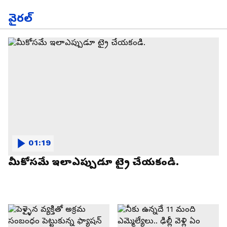
వైరల్
01:19
మీకోసమే ఇలాఎప్పుడూ ట్రై చేయకండి.