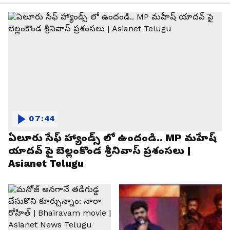
07:44
ఏలూరు సేఫ్ హ్యాండ్స్ లో ఉందండి.. MP మహేష్
యాదవ్ పై బెల్లంకొండ శ్రీనివాస్ ప్రశంసలు |
Asianet Telugu