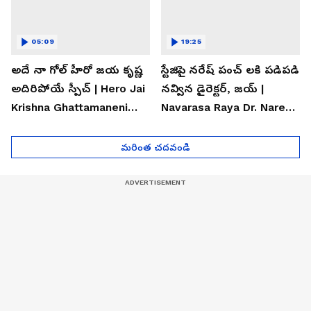
05:09
19:25
అదే నా గోల్ హీరో జయ కృష్ణ
స్టేజిపై నరేష్ పంచ్ లకి పడిపడి
అదిరిపోయే స్పీచ్ | Hero Jai
నవ్విన డైరెక్టర్, జయ్ |
Krishna Ghattamaneni
Navarasa Raya Dr. Naresh
Speech
VK Funny Speech
మరింత చదవండి