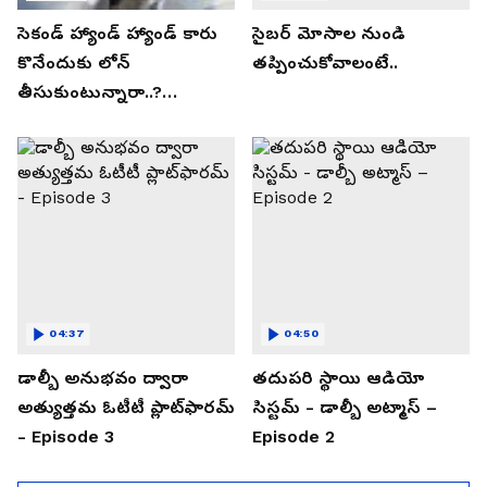
సెకండ్ హ్యాండ్ హ్యాండ్ కారు
సైబర్ మోసాల నుండి
కొనేందుకు లోన్
తప్పించుకోవాలంటే..
తీసుకుంటున్నారా..?
తప్పకుండ ఈ విషయాలు
తెలుసుకోండి..!
04:37
04:50
డాల్బీ అనుభవం ద్వారా
తదుపరి స్థాయి ఆడియో
అత్యుత్తమ ఓటీటీ ప్లాట్‌ఫారమ్
సిస్టమ్ - డాల్బీ అట్మాస్ –
- Episode 3
Episode 2