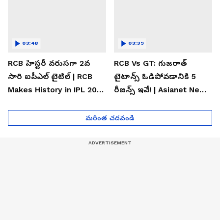
03:48
03:39
RCB హిస్టరీ వరుసగా 2వ
RCB Vs GT: గుజరాత్
సారి ఐపీఎల్ టైటిల్ | RCB
టైటాన్స్ ఓడిపోవడానికి 5
Makes History in IPL 2026
రీజన్స్ ఇవే! | Asianet News
| Asianet News Telugu
Telugu
మరింత చదవండి