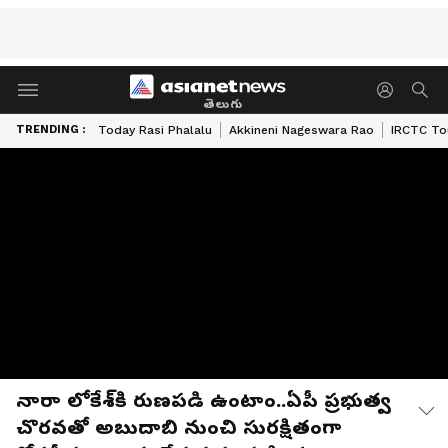
తెలుగు
TRENDING :
Today Rasi Phalalu
Akkineni Nageswara Rao
IRCTC To
నారా లోకేశ్‌కి రుణపడి ఉంటాం..ఏపీ ప్రభుత్వ
చొరవతో అబుదాబి నుంచి సురక్షితంగా