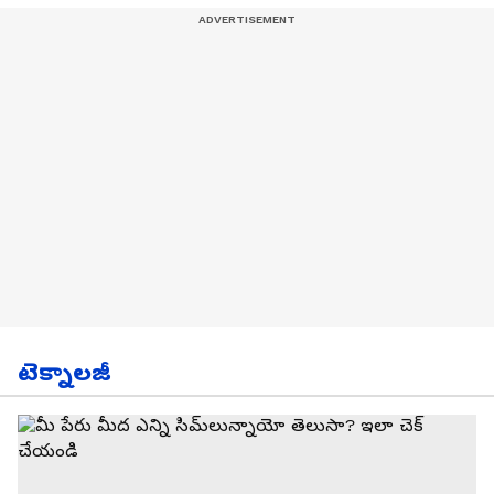
టెక్నాలజీ