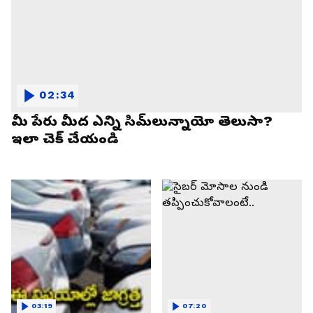
02:34
మీ పేరు మీద ఎన్ని సిమ్‌లున్నాయో తెలుసా?
ఇలా చెక్ చేయండి
03:19
07:20