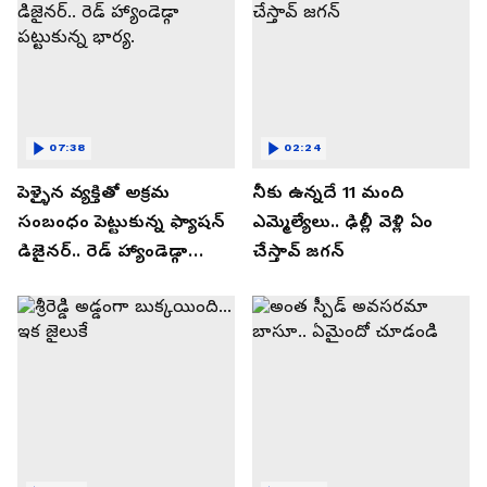
07:38
02:24
పెళ్ళైన వ్యక్తితో అక్రమ
నీకు ఉన్నదే 11 మంది
సంబంధం పెట్టుకున్న ఫ్యాషన్
ఎమ్మెల్యేలు.. ఢిల్లీ వెళ్లి ఏం
డిజైనర్.. రెడ్ హ్యాండెడ్గా
చేస్తావ్ జగన్
పట్టుకున్న భార్య.