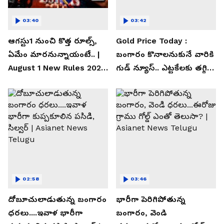
03:40
03:42
ఆగస్టు1 నుంచి కొత్త రూల్స్,
Gold Price Today :
ఏమేం మారనున్నాయంటే.. |
బంగారం కొనాలనుకునే వారికి
August 1 New Rules 2026
గుడ్ న్యూస్.. ఎట్టకేలకు తగ్గిన
| Asianet News Telugu
గోల్డ్ రేట్లు
02:58
03:46
దోబూచులాడుతున్న బంగారం
భారీగా పెరిగిపోతున్న
ధరలు....ఇవాళ భారీగా
బంగారం, వెండి