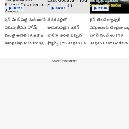
42:29
06:08
21:40
ప్రెస్ మీట్ పెట్టి మరీ జగన్
దేవరపల్లిలో
రైస్ తింటే క్యాన్సర్
పరువుతీసిన హోమ్
అడుగుపెట్టిన జగన్
వస్తుందంట చంద్రబాబు
మంత్రి అనిత | Anitha
భారీగా తరలి వచ్చిన
జగన్ పంచ్ లు | YS
Vangalapudi Strong
ఫ్యాన్స్ | YS Jagan East
Jagan East Godavar
Counter to Jagan
Godavari Tour
Tour | Devarapalli
Devarapalli