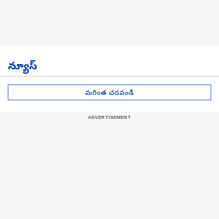
న్యూస్
మరింత చదవండి