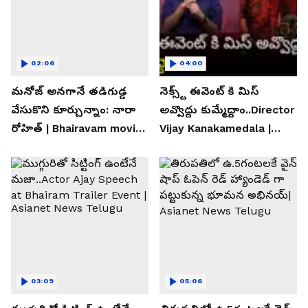
02:06
04:00
మనోజ్ అనగానే తడిగుడ్డ
నెక్స్ట్ ఈవెంట్ కి మిస్
వేసుకొని కూర్చున్నాం: నారా
అవ్వొద్దు కుమ్మేద్దాం..Director
రోహిత్ | Bhairavam movie |
Vijay Kanakamedala |
Asianet News Telugu
Asianet News Telugu
03:09
05:06