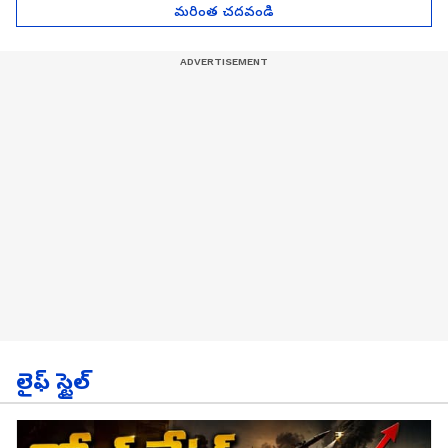
మరింత చదవండి
లైఫ్ స్టైల్