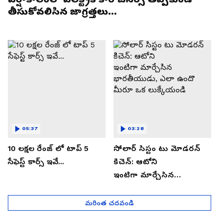
తీసుకోవలిసిన జాగ్రత్తలు...
05:37
03:28
10 లక్షల రేంజ్ లో టాప్ 5
సోలార్ సిస్టం టు మోడరన్
సేఫెస్ట్ కార్స్ ఇవే...
కిచెన్: ఆటోని
ఇంటిగా మార్చేసిన
భారతీయుడు, ఎలా ఉందొ
మీరూ ఒక లుక్కేయండి
మరింత చదవండి