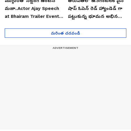
ముగ్గురితో సిట్టింగ్ ఉంటేనే
తిరుపతిలో ఉ.5గంటలకే వైన్
మజా..Actor Ajay Speech
షాప్ ఓపెన్ రెడ్ హ్యాండెడ్ గా
at Bhairam Trailer Event |
పట్టుకున్న భూమన అభినయ్|
Asianet News Telugu
Asianet News Telugu
మరింత చదవండి