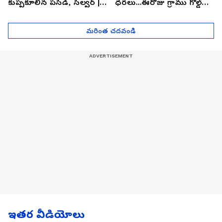
కుప్పకూలిన పసిడి, సిల్వర్ |
ధరలు...ఈరోజు గ్రాము గోల్డ్
Asianet News Telugu
ఎంతో తెలుసా? | Asianet
News Telugu
మరింత చదవండి
ఇతర వీడియోలు