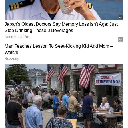
DOWNLOAD APP
ఆకలితో అలమటిస్తూ ధయనీయ స్థితికి వెళ్లిపోయింది.
రెండు నెలల నుంచి తల్లితో కూడా టచ్ లో లేదు. ఆమెను
తెలంగాణకు చెందిన మజ్లిస్ బచావో తెహ్రీక్ (ఎంబీటీ)
అధికార ప్రతినిధి అంజేద్ ఉల్లాఖాన్ గమనించారు. ఆమె
గురించి తెలుసుకొని సైదా ప్రస్తుత పరిస్థితిని వెలుగులోకి
తీసుకొచ్చారు.
అర్థరాత్రి కాలువలోకి దూసుకెళ్లిన కారు.. ముగ్గురి
మరణం.. మరో ముగ్గురికి గాయాలు
RECOMMENDED STORIES