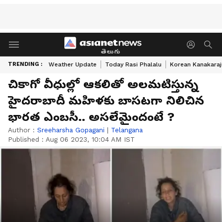
తెలుగు
TRENDING :
Weather Update
Today Rasi Phalalu
Korean Kanakaraj
చికాగో వీధుల్లో ఆకలితో అలమటిస్తున్న
హైదరాబాదీ మహిళకు బాసటగా నిలిచిన
భారత ఎంబసీ.. అసలేమైందంటే ?
Author :
Sreeharsha Gopagani
|
Telangana
Published :
Aug 06 2023, 10:04 AM IST