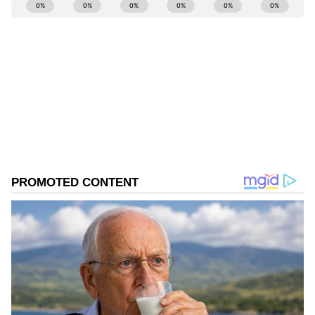
ABOUT THE AUTHOR
Sreeharsha Gopagani
SG
Follow Us