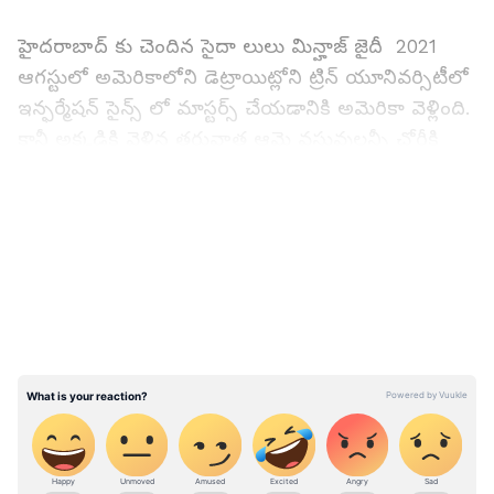
హైదరాబాద్ కు చెందిన సైదా లులు మిన్హాజ్ జైదీ 2021
ఆగస్టులో అమెరికాలోని డెట్రాయిట్లోని ట్రిన్ యూనివర్సిటీలో
ఇన్ఫర్మేషన్ సైన్స్ లో మాస్టర్స్ చేయడానికి అమెరికా వెళ్లింది.
కానీ అక్కడికి వెళ్లిన తరువాత ఆమె వస్తువులన్నీ చోరీకి
గురయ్యాయి. దీంతో ఆమె డిప్రెషన్ కు గురైంది.
LATEST VIDEOS