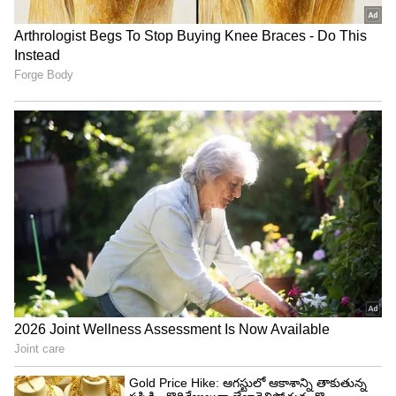
తెలియజేశారు.