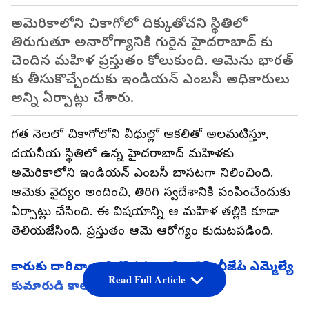
అమెరికాలోని చికాగోలో దిక్కుతోచని స్థితిలో
తిరుగుతూ అనారోగ్యానికి గురైన హైదరాబాద్ కు
చెందిన మహిళ ప్రస్తుతం కోలుకుంది. ఆమెను భారత్
కు తీసుకొచ్చేందుకు ఇండియన్ ఎంబసీ అధికారులు
అన్ని ఏర్పాట్లు చేశారు.
గత నెలలో చికాగోలోని వీధుల్లో ఆకలితో అలమటిస్తూ,
దయనీయ స్థితిలో ఉన్న హైదరాబాద్ మహిళకు
అమెరికాలోని ఇండియన్ ఎంబసీ బాసటగా నిలించింది.
ఆమెకు వైద్యం అందించి, తిరిగి స్వదేశానికి పంపించేందుకు
ఏర్పాట్లు చేసింది. ఈ విషయాన్ని ఆ మహిళ తల్లికి కూడా
తెలియజేసింది. ప్రస్తుతం ఆమె ఆరోగ్యం కుదుటపడింది.
కారుకు దారివ్వాలని గొడవ.. ఆదివాసిపై బీజేపీ ఎమ్మెల్యే
Read Full Article
కుమారుడి కాల్పులు..