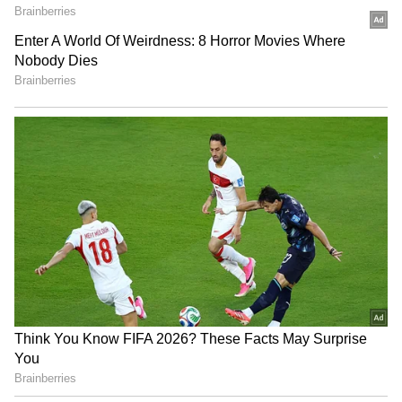
కోసం గుజరాత్ లోని సూరత్ కు వెళ్లారని తెలుస్తోంది.
అతడు తన సోదరి వద్ద ఉంటూ చదువుకుంటున్నాడు.
స్కూల్ లో చదువుతున్నప్పుడే బాలుడు ఆ బాలిక వెంట
పడినట్టు తెలుస్తోంది. దీంతో ఆ సమయంలోనే బాలుడిని
కుటుంబ సభ్యులు పలుమార్లు హెచ్చరించారు. కానీ బాలుడి
తీరులో మార్పు రాలేదు. ఆరు నెలల కిందట బాలుడి తీరుపై
షీ టీమ్ కు ఫిర్యాదు చేశారు. దీంతో పోలీసులు నల్గొండకు
పిలిచి మందలించారని తెలుస్తోంది. అయినా కూడా
గురువారం బాలుడు బాలిక ఇంటికి వెళ్లడంతో క్షణికావేశంలో
ఈ ఘటన జరిగింది.