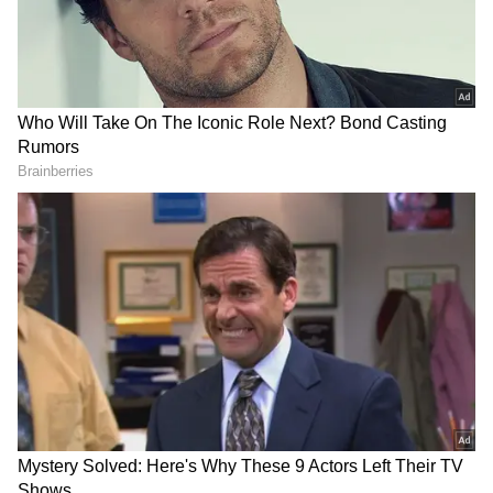
DOWNLOAD APP
మళ్లీ ఒక సారి ఆలోచించండి..పార్లమెంట్ భవన
ప్రారంభోత్సవంలో పాల్గొనండి: ప్రతిపక్షాలకు నిర్మలా
సీతారామన్ విజ్ఞప్తి