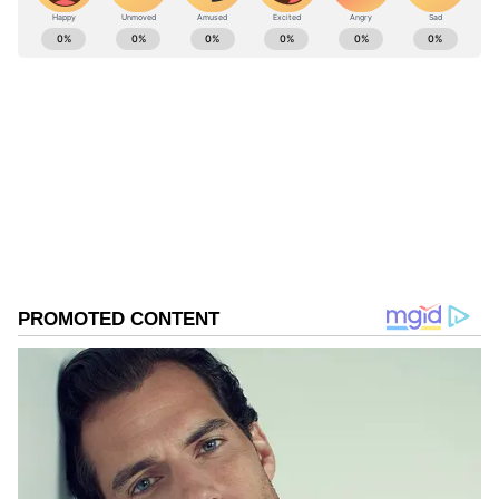
ABOUT THE AUTHOR
Sreeharsha Gopagani
SG
Follow Us