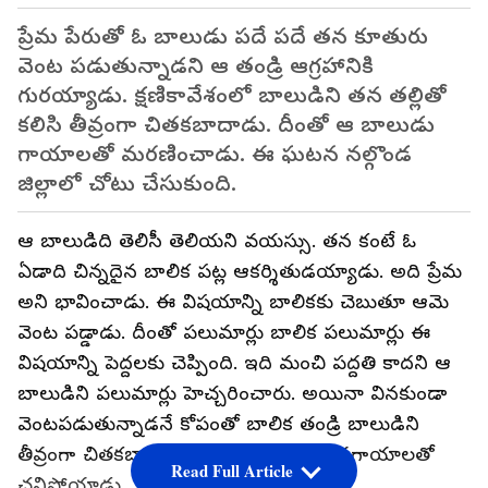
ప్రేమ పేరుతో ఓ బాలుడు పదే పదే తన కూతురు
వెంట పడుతున్నాడని ఆ తండ్రి ఆగ్రహానికి
గురయ్యాడు. క్షణికావేశంలో బాలుడిని తన తల్లితో
కలిసి తీవ్రంగా చితకబాదాడు. దీంతో ఆ బాలుడు
గాయాలతో మరణించాడు. ఈ ఘటన నల్గొండ
జిల్లాలో చోటు చేసుకుంది.
ఆ బాలుడిది తెలిసీ తెలియని వయస్సు. తన కంటే ఓ
ఏడాది చిన్నదైన బాలిక పట్ల ఆకర్శితుడయ్యాడు. అది ప్రేమ
అని భావించాడు. ఈ విషయాన్ని బాలికకు చెబుతూ ఆమె
వెంట పడ్డాడు. దీంతో పలుమార్లు బాలిక పలుమార్లు ఈ
విషయాన్ని పెద్దలకు చెప్పింది. ఇది మంచి పద్దతి కాదని ఆ
బాలుడిని పలుమార్లు హెచ్చరించారు. అయినా వినకుండా
వెంటపడుతున్నాడనే కోపంతో బాలిక తండ్రి బాలుడిని
తీవ్రంగా చితకబాదాడు. దీంతో బాలుడు తీవ్రగాయాలతో
Read Full Article
చనిపోయాడు.