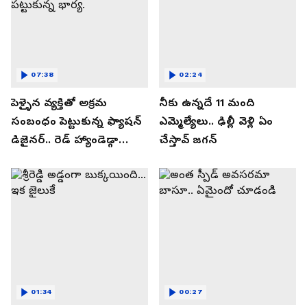
07:38
02:24
పెళ్ళైన వ్యక్తితో అక్రమ
నీకు ఉన్నదే 11 మంది
సంబంధం పెట్టుకున్న ఫ్యాషన్
ఎమ్మెల్యేలు.. ఢిల్లీ వెళ్లి ఏం
డిజైనర్.. రెడ్ హ్యాండెడ్గా
చేస్తావ్ జగన్
పట్టుకున్న భార్య.
01:34
00:27