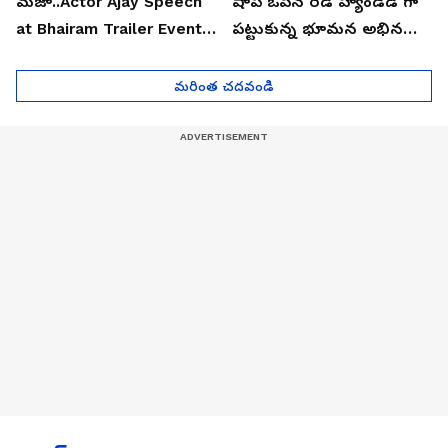
మజా..Actor Ajay Speech
షాప్ ఓపెన్ రెడ్ హ్యాండెడ్ గా
at Bhairam Trailer Event |
పట్టుకున్న భూమన అభినయ్|
Asianet News Telugu
Asianet News Telugu
మరింత చదవండి