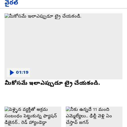
వైరల్
01:19
మీకోసమే ఇలాఎప్పుడూ ట్రై చేయకండి.