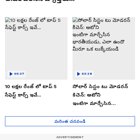
05:37
03:28
10 లక్షల రేంజ్ లో టాప్ 5
సోలార్ సిస్టం టు మోడరన్
సేఫెస్ట్ కార్స్ ఇవే...
కిచెన్: ఆటోని
ఇంటిగా మార్చేసిన
భారతీయుడు, ఎలా ఉందొ
మీరూ ఒక లుక్కేయండి
మరింత చదవండి