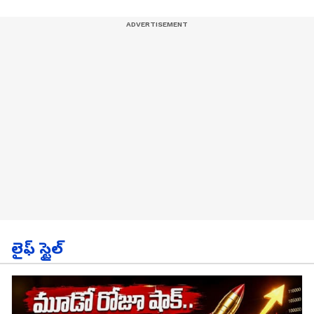
లైఫ్ స్టైల్