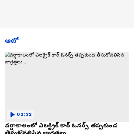
ఆటో
02:32
వర్షాకాలంలో ఎలక్ట్రిక్ కార్ ఓనర్స్ తప్పకుండ
తీసుకోవలిసిన జాగ్రత్తలు...