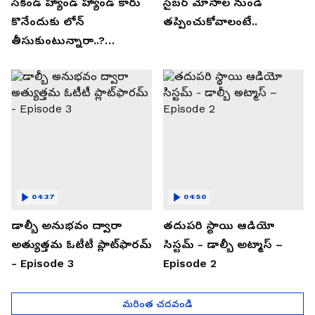
సెకండ్ హ్యాండ్ హ్యాండ్ కారు
సైబర్ మోసాల నుండి
కొనేందుకు లోన్
తప్పించుకోవాలంటే..
తీసుకుంటున్నారా..?
తప్పకుండ ఈ విషయాలు
తెలుసుకోండి..!
04:37
04:50
డాల్బీ అనుభవం ద్వారా
తదుపరి స్థాయి ఆడియో
అత్యుత్తమ ఓటీటీ ప్లాట్‌ఫారమ్
సిస్టమ్ - డాల్బీ అట్మాస్ –
- Episode 3
Episode 2
మరింత చదవండి