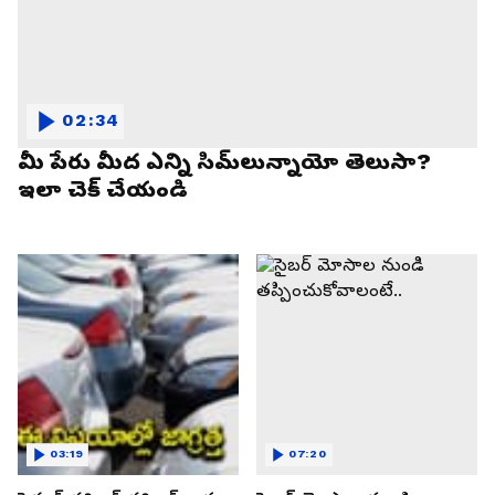
02:34
మీ పేరు మీద ఎన్ని సిమ్‌లున్నాయో తెలుసా?
ఇలా చెక్ చేయండి
03:19
07:20