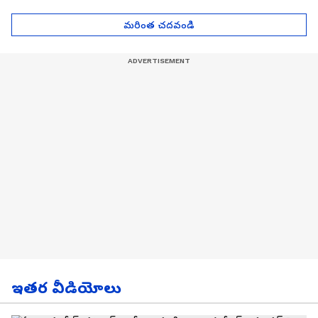
| Asianet News Telugu
గోల్డ్ రేట్లు
మరింత చదవండి
ఇతర వీడియోలు