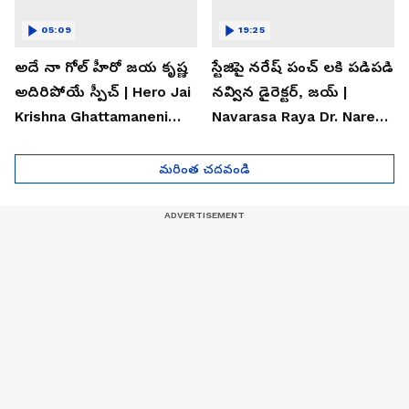
05:09
19:25
అదే నా గోల్ హీరో జయ కృష్ణ
స్టేజిపై నరేష్ పంచ్ లకి పడిపడి
అదిరిపోయే స్పీచ్ | Hero Jai
నవ్విన డైరెక్టర్, జయ్ |
Krishna Ghattamaneni
Navarasa Raya Dr. Naresh
Speech
VK Funny Speech
మరింత చదవండి