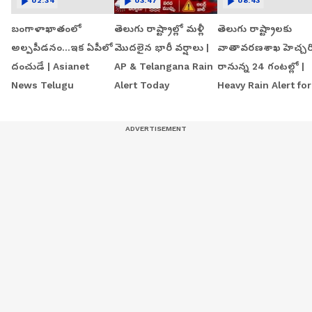
02:34
03:47
08:43
బంగాళాఖాతంలో
తెలుగు రాష్ట్రాల్లో మళ్లీ
తెలుగు రాష్ట్రాలకు
అల్పపీడనం...ఇక ఏపీలో
మొదలైన భారీ వర్షాలు |
వాతావరణశాఖ హెచ్చర
దంచుడే | Asianet
AP & Telangana Rain
రానున్న 24 గంటల్లో |
News Telugu
Alert Today
Heavy Rain Alert for
AP & Telangana