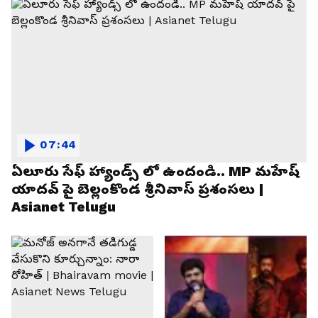
07:44
ఏలూరు సేఫ్ హ్యాండ్స్ లో ఉందండి.. MP మహేష్
యాదవ్ పై బెల్లంకొండ శ్రీనివాస్ ప్రశంసలు |
Asianet Telugu