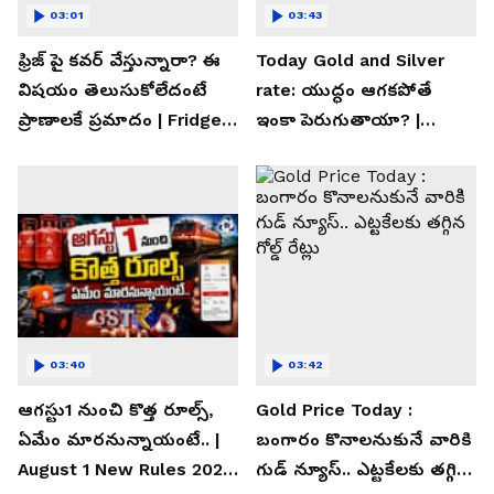
03:01
03:43
ఫ్రిజ్ పై కవర్ వేస్తున్నారా? ఈ
Today Gold and Silver
విషయం తెలుసుకోలేదంటే
rate: యుద్ధం ఆగకపోతే
ప్రాణాలకే ప్రమాదం | Fridge
ఇంకా పెరుగుతాయా? |
Cover Warning
Asianet News Telugu
03:40
03:42
ఆగస్టు1 నుంచి కొత్త రూల్స్,
Gold Price Today :
ఏమేం మారనున్నాయంటే.. |
బంగారం కొనాలనుకునే వారికి
August 1 New Rules 2026
గుడ్ న్యూస్.. ఎట్టకేలకు తగ్గిన