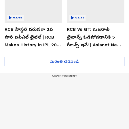
03:48
03:39
RCB హిస్టరీ వరుసగా 2వ
RCB Vs GT: గుజరాత్
సారి ఐపీఎల్ టైటిల్ | RCB
టైటాన్స్ ఓడిపోవడానికి 5
Makes History in IPL 2026
రీజన్స్ ఇవే! | Asianet News
| Asianet News Telugu
Telugu
మరింత చదవండి