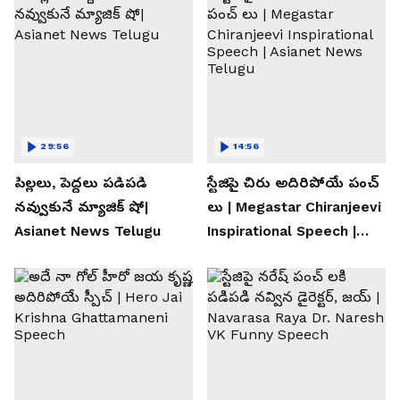
29:56
14:56
పిల్లలు, పెద్దలు పడిపడి
స్టేజిపై చిరు అదిరిపోయే పంచ్
నవ్వుకునే మ్యాజిక్ షో|
లు | Megastar Chiranjeevi
Asianet News Telugu
Inspirational Speech |
Asianet News Telugu