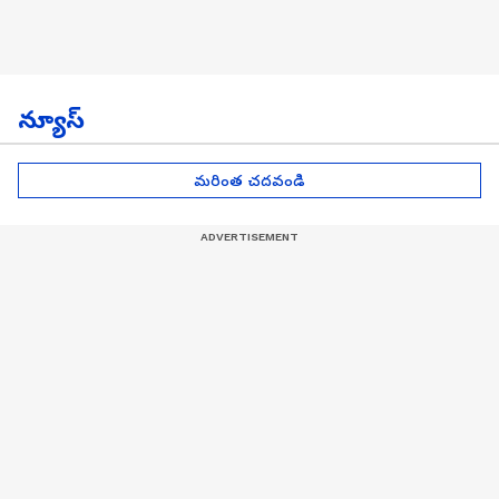
న్యూస్
మరింత చదవండి