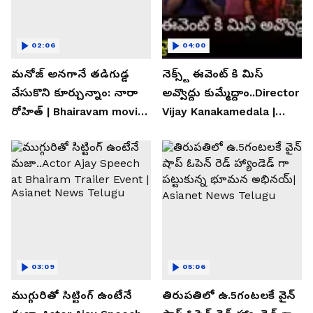
02:06
04:00
మనోజ్ అనగానే తడిగుడ్డ
నెక్స్ట్ ఈవెంట్ కి మిస్
వేసుకొని కూర్చున్నాం: నారా
అవ్వొద్దు కుమ్మేద్దాం..Director
రోహిత్ | Bhairavam movie |
Vijay Kanakamedala |
Asianet News Telugu
Asianet News Telugu
03:09
05:06
ముగ్గురితో సిట్టింగ్ ఉంటేనే
తిరుపతిలో ఉ.5గంటలకే వైన్