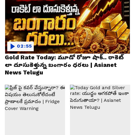
02:55
Gold Rate Today: మూడో రోజూ షాక్.. రాకెట్
లా దూసుకెళ్తున్న బంగారం ధరలు | Asianet
News Telugu