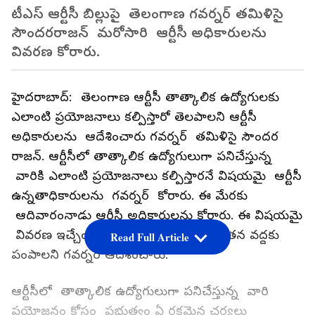
టీఎస్ ఆర్టీసీ బిల్లుపై తెలంగాణ గవర్నర్ తమిళిసై
సౌందరరాజన్ మరోసారి ఆర్టీసీ అధికారులను
వివరణ కోరారు.
హైదరాబాద్: తెలంగాణ ఆర్టీసీ తాత్కాలిక ఉద్యోగులకు
ఎలాంటి ప్రయోజనాలు కల్పిస్తారో తెలపాలని ఆర్టీసీ
అధికారులను ఆదేశించారు గవర్నర్ తమిళిసై సౌందర
రాజన్. ఆర్టీసీలో తాత్కాలిక ఉద్యోగులుగా పనిచేస్తున్న
వారికి ఎలాంటి ప్రయోజనాలు కల్పిస్తారనే విషయమై ఆర్టీసీ
ఉన్నతాధికారులను గవర్నర్ కోరారు. ఈ మేరకు
ఆదివారంనాడు ఆర్టీసీ అధికారులను కోరారు. ఈ విషయమై
వివరణ ఇచ్చేందుకు ఆర్టీసీ అధికారులను తన వద్దకు
Read Full Article
పంపాలని గవర్నర్ ఆదేశించారు.
ఆర్టీసీలో తాత్కాలిక ఉద్యోగులుగా పనిచేస్తున్న వారి
ప్రయోజనం కోసం ప్రభుత్వం ఏ రకమైన చర్యలు