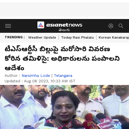
తెలుగు
TRENDING :
Weather Update
Today Rasi Phalalu
Korean Kanakaraj
టీఎస్ఆర్టీసీ బిల్లుపై మరోసారి వివరణ
కోరిన తమిళిసై: అధికారులను పంపాలని
ఆదేశం
Author :
Narsimha Lode
|
Telangana
Updated :
Aug 06 2023, 10:33 AM IST