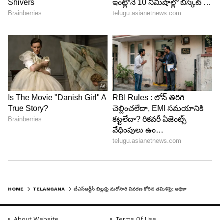
HOME
TELANGANA
టీఎస్ఆర్టీసీ బిల్లుపై మరోసారి వివరణ కోరిన తమిళిసై: అధికారులను పంపాలని ఆదేశం
About Website
Terms Of Use