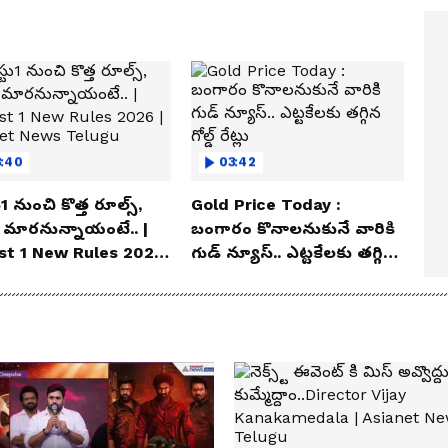
3:40
03:42
1 నుంచి కొత్త రూల్స్,
Gold Price Today :
 మారనున్నాయంటే.. |
బంగారం కొనాలనుకునే వారికి
st 1 New Rules 2026
గుడ్ న్యూస్.. ఎట్టకేలకు తగ్గిన
ianet News Telugu
గోల్డ్ రేట్లు