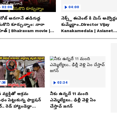
02:06
04:00
ోజ్ అనగానే తడిగుడ్డ
నెక్స్ట్ ఈవెంట్ కి మిస్ అవ్వొద్ద
సుకొని కూర్చున్నాం: నారా
కుమ్మేద్దాం..Director Vijay
హిత్ | Bhairavam movie |
Kanakamedala | Asianet
ianet News Telugu
News Telugu
:38
02:24
న వ్యక్తితో అక్రమ
నీకు ఉన్నదే 11 మంది
ం పెట్టుకున్న ఫ్యాషన్
ఎమ్మెల్యేలు.. ఢిల్లీ వెళ్లి ఏం
్.. రెడ్ హ్యాండెడ్గా
చేస్తావ్ జగన్
ున్న భార్య.