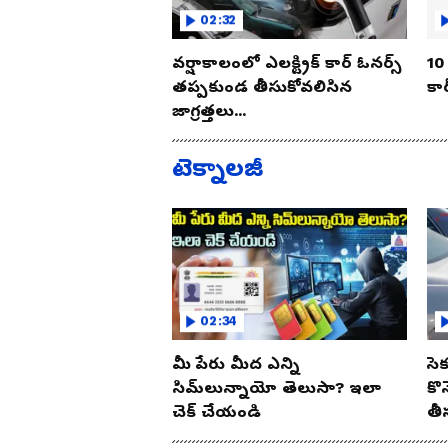
02:32
వర్షాకాలంలో ఎలక్ట్రిక్ కార్ ఓనర్స్
10 
తప్పకుండ తీసుకోవలిసిన
కార
జాగ్రత్తలు...
టెక్నాలజీ
02:34
మీ పేరు మీద ఎన్ని
సె
సిమ్‌లున్నాయో తెలుసా? ఇలా
కొ
చెక్ చేయండి
తీ
ఈ 