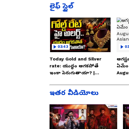
లైఫ్ స్టైల్
03:43
0
Today Gold and Silver
ఆగస్టు
rate: యుద్ధం ఆగకపోతే
ఏమేం
ఇంకా పెరుగుతాయా? |
Augu
Asianet News Telugu
| As
ఇతర వీడియోలు