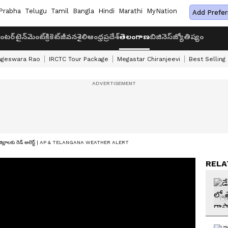
Prabha
Telugu
Tamil
Bangla
Hindi
Marathi
MyNation
Add Prefer
ంటర్‌టైన్‌మెంట్
క్రికెట్
జీవనశైలి
ఆంధ్రప్రదేశ్
తెలంగాణ
బిజినెస్
జ్యోతిష్యం
ageswara Rao
IRCTC Tour Package
Megastar Chiranjeevi
Best Selling
. ఈ జిల్లాలకు రెడ్ అలెర్ట్ | AP & TELANGANA WEATHER ALERT
RELA
NO