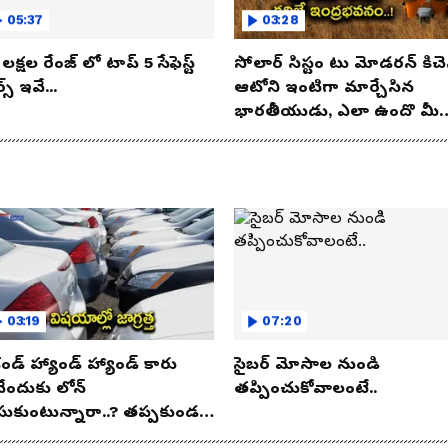
05:37
03:28
లక్షల రేంజ్ లో టాప్ 5 సేఫెస్ట్
సోలార్ సిస్టం టు మోడరన్ కిచె
్స్ ఇవే...
ఆటోని ఇంటిగా మార్చేసిన
భారతీయుడు, ఎలా ఉందొ మీ
ఒక లుక్కేయండి
03:19
07:20
కండ్ హ్యాండ్ హ్యాండ్ కారు
సైబర్ మోసాల నుండి
నేందుకు లోన్
తప్పించుకోవాలంటే..
సుకుంటున్నారా..? తప్పకుండ
విషయాలు తెలుసుకోండి..!