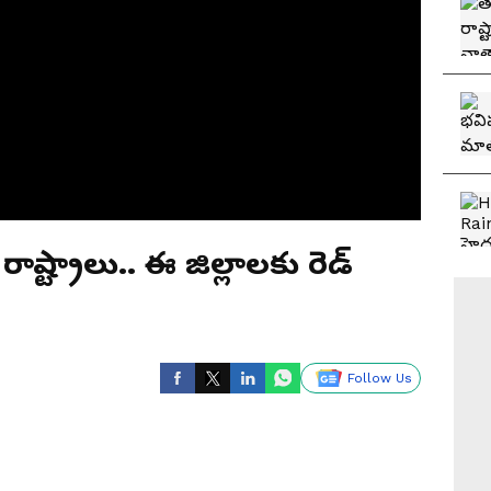
ాష్ట్రాలు.. ఈ జిల్లాలకు రెడ్
Follow Us