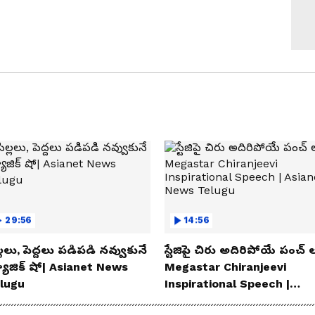
29:56
14:56
్లలు, పెద్దలు పడిపడి నవ్వుకునే
స్టేజిపై చిరు అదిరిపోయే పంచ్ ల
యాజిక్ షో| Asianet News
Megastar Chiranjeevi
lugu
Inspirational Speech |
Asianet News Telugu