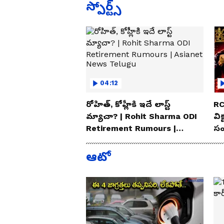
స్పోర్ట్స్
04:12
రోహిత్, కోహ్లీకి ఇదే లాస్ట్
RC
మ్యాచా? | Rohit Sharma ODI
విక
Retirement Rumours |
సం
Asianet News Telugu
Te
ఆటో