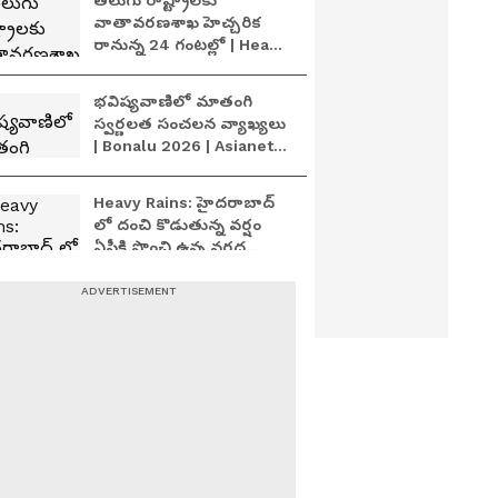
తెలుగు రాష్ట్రాలకు
వాతావరణశాఖ హెచ్చరిక
రానున్న 24 గంటల్లో | Heavy
Rain Alert for AP &
Telangana
భవిష్యవాణిలో మాతంగి
స్వర్ణలత సంచలన వ్యాఖ్యలు
| Bonalu 2026 | Asianet
News Telugu
Heavy Rains: హైదరాబాద్
లో దంచి కొడుతున్న వర్షం
ఏపీకి పొంచి ఉన్న వరద
ముప్పు | Andhra Pradesh
Weather
Heavy Rains: హైదరాబాద్
లో దంచి కొడుతున్న వర్షం
ఏపీకి పొంచి ఉన్న వరద
ముప్పు | Andhra Pradesh
Weather
ఉజ్జయిని మహంకాళి
అమ్మవారికి CM రేవంత్ రెడ్డి
బోనాలు | Secunderabad
Ujjaini Mahankali Bonalu
2026