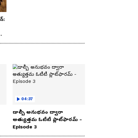
న్:
రూ
04:37
డాల్బీ అనుభవం ద్వారా
అత్యుత్తమ ఓటీటీ ప్లాట్‌ఫారమ్ -
Episode 3