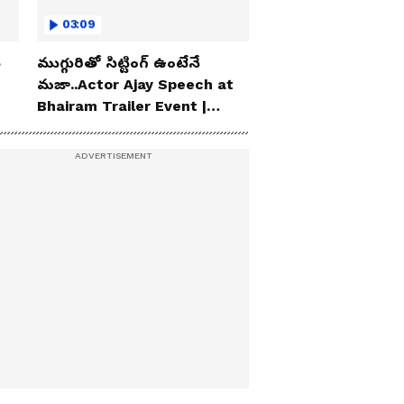
03:09
ు
ముగ్గురితో సిట్టింగ్ ఉంటేనే
మజా..Actor Ajay Speech at
Bhairam Trailer Event |
Asianet News Telugu