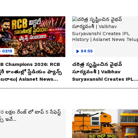
03:19
04:55
B Champions 2026: RCB
చరిత్ర సృష్టించిన వైభవ్
్టరీ కాంతుల్లో స్టేడియం ఫ్యాన్స్
సూర్యవంశీ | Vaibhav
బరాలు| Asianet News
Suryavanshi Creates IPL
lugu
History | Asianet News
Telugu