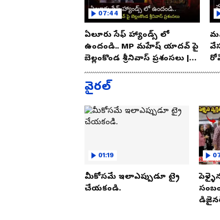
07:44
ఏలూరు సేఫ్ హ్యాండ్స్ లో
మన
ఉందండి.. MP మహేష్ యాదవ్ పై
వే
బెల్లంకొండ శ్రీనివాస్ ప్రశంసలు |
రో
Asianet Telugu
As
వైరల్
01:19
07
మీకోసమే ఇలాఎప్పుడూ ట్రై
పెళ్ళై
చేయకండి.
సంబంధ
డిజైనర
పట్టుక