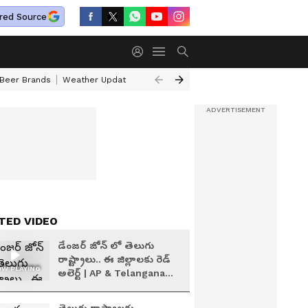
red Source
 Beer Brands
Weather Update
Saturn Transit Zodiac Signs
Actor Pr
TED VIDEO
డేంజర్ జోన్ లో తెలుగు
రాష్ట్రాలు.. ఈ జిల్లాలకు రెడ్
W PLAYING
అలెర్ట్ | AP & Telangana
Weather Alert