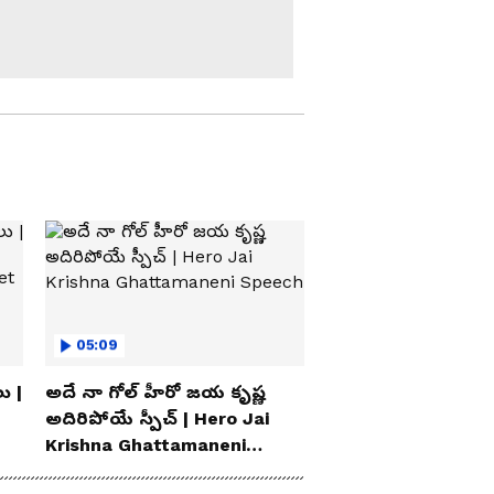
సికింద్రాబాద్ ఉజ్జయిని
మహంకాళి తొలి దర్శనం |
First Darshan of Ujjaini
Mahankali Temple |
Bonalu 2026
ఆప్త మిత్రుడిని కోల్పోయా పెద్ది
మరణంపై కేసీఆర్ ఎమోషనల్
| BRS Leader Peddi
Sudarshan Reddy
Mega Kitchen in
Madhira: ఒక్క కిచెన్.. 16
మండలాల పిల్లలకు వేడి
భోజనం | Bhatti
Vikramarka | Asianet
యశోద ఆసుపత్రికి కేసీఆర్ |
KCR To Visit Peddi
05:09
Sudarshan Reddy |
Yashoda Hospital
ు |
అదే నా గోల్ హీరో జయ కృష్ణ
పెద్ది సుదర్శన్ రెడ్డి ఫ్యామిలీని
అదిరిపోయే స్పీచ్ | Hero Jai
పరామర్శించిన కేసీఆర్ | KCR
Krishna Ghattamaneni
Meets Peddi Sudarshan
Speech
Reddy Family