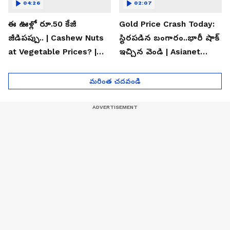
04:26
02:07
ఈ ఊళ్లో రూ.50 కేజీ
Gold Price Crash Today:
జీడిపప్పు.. | Cashew Nuts
స్థిరపడిన బంగారం..భారీ షాక్
at Vegetable Prices? |
ఇచ్చిన వెండి | Asianet
Asianet News Telugu
News Telugu
మరింత చదవండి