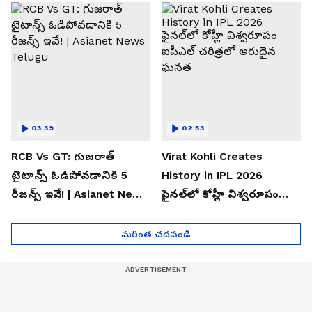
Telugu
03:39
02:53
RCB Vs GT: గుజరాత్
Virat Kohli Creates
టైటాన్స్ ఓడిపోవడానికి 5
History in IPL 2026
రీజన్స్ ఇవే! | Asianet News
ఫైన‌ల్‌లో కోహ్లీ విశ్వ‌రూపం
Telugu
ఐపీఎల్ చ‌రిత్ర‌లో అరుదైన
ఘ‌న‌త
మరింత చదవండి