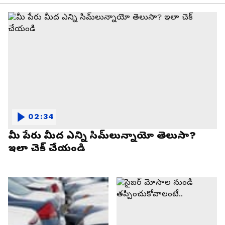
02:34
మీ పేరు మీద ఎన్ని సిమ్‌లున్నాయో తెలుసా?
ఇలా చెక్ చేయండి