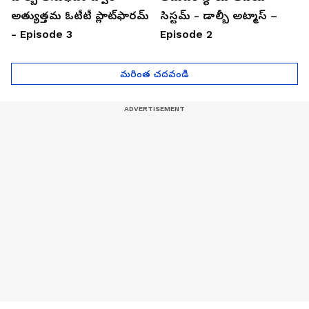
అత్యుత్తమ ఓటీటీ ప్లాట్‌ఫారమ్
సిస్టమ్ - డాల్బీ అట్మాస్ –
- Episode 3
Episode 2
మరింత చదవండి