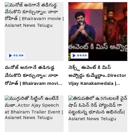
02:06
04:00
మనోజ్ అనగానే తడిగుడ్డ
నెక్స్ట్ ఈవెంట్ కి మిస్
వేసుకొని కూర్చున్నాం: నారా
అవ్వొద్దు కుమ్మేద్దాం..Director
రోహిత్ | Bhairavam movie |
Vijay Kanakamedala |
Asianet News Telugu
Asianet News Telugu