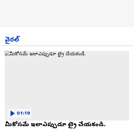
వైరల్
01:19
మీకోసమే ఇలాఎప్పుడూ ట్రై చేయకండి.