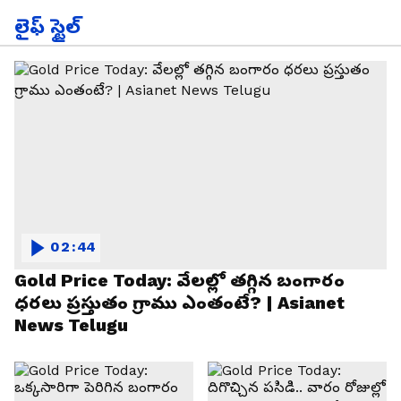
లైఫ్ స్టైల్
02:44
Gold Price Today: వేలల్లో తగ్గిన బంగారం
ధరలు ప్రస్తుతం గ్రాము ఎంతంటే? | Asianet
News Telugu