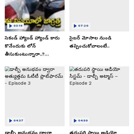
03:19
07:20
సెకండ్ హ్యాండ్ హ్యాండ్ కారు
సైబర్ మోసాల నుండి
కొనేందుకు లోన్
తప్పించుకోవాలంటే..
తీసుకుంటున్నారా..?
తప్పకుండ ఈ విషయాలు
తెలుసుకోండి..!
04:37
04:50
డాల్బీ అనుభవం ద్వారా
తదుపరి స్థాయి ఆడియో