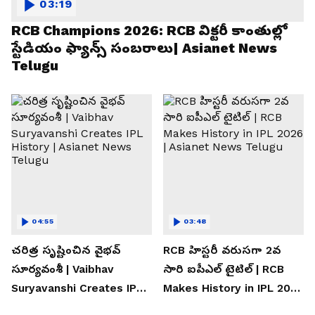
03:19
RCB Champions 2026: RCB విక్టరీ కాంతుల్లో
స్టేడియం ఫ్యాన్స్ సంబరాలు| Asianet News
Telugu
04:55
03:48
చరిత్ర సృష్టించిన వైభవ్
RCB హిస్టరీ వరుసగా 2వ
సూర్యవంశీ | Vaibhav
సారి ఐపీఎల్ టైటిల్ | RCB
Suryavanshi Creates IPL
Makes History in IPL 2026
History | Asianet News
| Asianet News Telugu