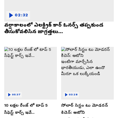
02:32
వర్షాకాలంలో ఎలక్ట్రిక్ కార్ ఓనర్స్ తప్పకుండ
తీసుకోవలిసిన జాగ్రత్తలు...
05:37
03:28
10 లక్షల రేంజ్ లో టాప్ 5
సోలార్ సిస్టం టు మోడరన్
సేఫెస్ట్ కార్స్ ఇవే...
కిచెన్: ఆటోని