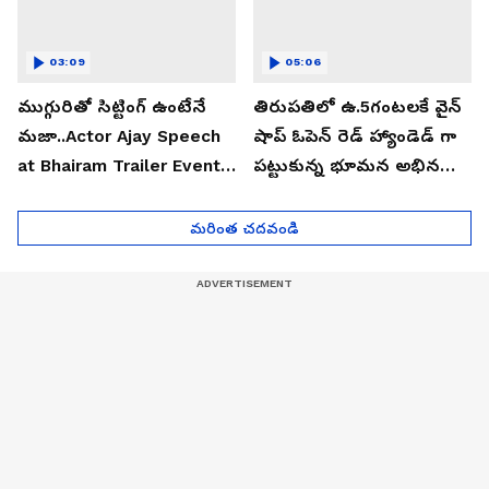
03:09
05:06
ముగ్గురితో సిట్టింగ్ ఉంటేనే
తిరుపతిలో ఉ.5గంటలకే వైన్
మజా..Actor Ajay Speech
షాప్ ఓపెన్ రెడ్ హ్యాండెడ్ గా
at Bhairam Trailer Event |
పట్టుకున్న భూమన అభినయ్|
Asianet News Telugu
Asianet News Telugu
మరింత చదవండి