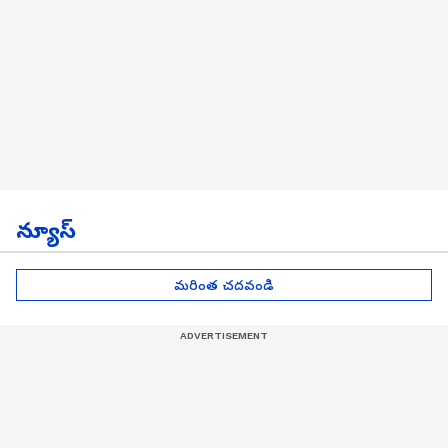
న్యూస్
మరింత చదవండి