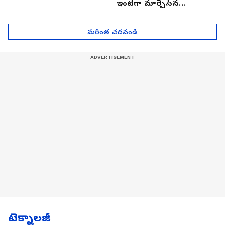
ఇంటిగా మార్చేసిన
భారతీయుడు, ఎలా ఉందొ
మీరూ ఒక లుక్కేయండి
మరింత చదవండి
టెక్నాలజీ