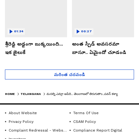
01:34
00:27
శ్రీరెడ్డి అడ్డంగా బుక్కయింది...
అంత స్పీడ్ అవసరమా
ఇక జైలుకే
బాసూ.. ఏమైందో చూడండి
మరింత చదవండి
HOME
TELANGANA
మనల్ని ఎవర్రా ఆపేది.. తెలంగాణలో తిరుగుతాం..పవన్ కళ్యాణ్ | PAWAN KALYAN LATEST SPEECH| ASIANET TELUGU
About Website
Terms Of Use
Privacy Policy
CSAM Policy
Complaint Redressal - Website
Compliance Report Digital
Investors