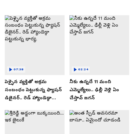
07:38
02:24
పెళ్ళైన వ్యక్తితో అక్రమ
నీకు ఉన్నదే 11 మంది
సంబంధం పెట్టుకున్న ఫ్యాషన్
ఎమ్మెల్యేలు.. ఢిల్లీ వెళ్లి ఏం
డిజైనర్.. రెడ్ హ్యాండెడ్గా
చేస్తావ్ జగన్
పట్టుకున్న భార్య.