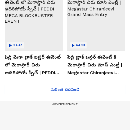
24:40
04:25
పెద్ది మెగా బ్లాక్ బస్టర్ ఈవెంట్
పెద్ది బ్లాక్ బస్టర్ ఈవెంట్ కి
లో మెగాస్టార్ చిరు
మెగాస్టార్ చిరు మాస్ ఎంట్రీ |
అదిరిపోయే స్పీచ్ | PEDDI
Megastar Chiranjeevi
MEGA BLOCKBUSTER
Grand Mass Entry
EVENT
మరింత చదవండి