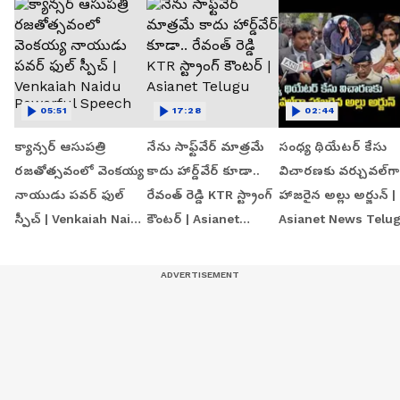
05:51
17:28
02:44
క్యాన్సర్ ఆసుపత్రి
నేను సాఫ్ట్‌వేర్ మాత్రమే
సంధ్య థియేటర్ కేసు
రజతోత్సవంలో వెంకయ్య
కాదు హార్డ్‌వేర్ కూడా..
విచారణకు వర్చువల్‌గా
నాయుడు పవర్ ఫుల్
రేవంత్ రెడ్డి KTR స్ట్రాంగ్
హాజరైన అల్లు అర్జున్ |
స్పీచ్ | Venkaiah Naidu
కౌంటర్ | Asianet
Asianet News Telu
Powerful Speech
Telugu