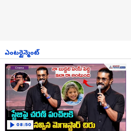
ఎంటర్టైన్మెంట్
08:50