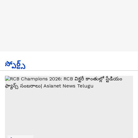
స్పోర్ట్స్