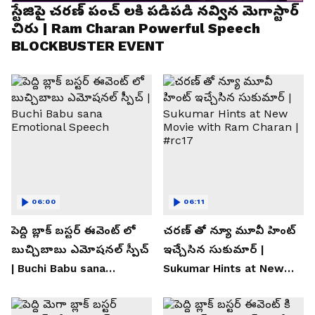
స్టేజిపై చరణ్ పంచ్ లకి పడిపడి నవ్విన మెగాస్టార్
చిరు | Ram Charan Powerful Speech
BLOCKBUSTER EVENT
06:00
06:11
పెద్ది బ్లాక్ బస్టర్ ఈవెంట్ లో
చరణ్ తో న్యూ మూవీ హింట్
బుచ్చిబాబు ఎమోషనల్ స్పీచ్
ఇచ్చేసిన సుకుమార్ |
| Buchi Babu sana
Sukumar Hints at New
Emotional Speech
Movie with Ram Charan |
#rc17