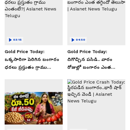
03:15
04:50
Gold Price Today:
Gold Price Today:
ఒక్కసారిగా పెరిగిన బంగారం
దిగొచ్చిన పసిడి.. వారం
ధరలు ప్రస్తుతం గ్రాము
రోజుల్లో బంగారం ఎంత
ఎంతంటే?| Asianet News
తగ్గిందో తెలుసా | Asianet
Telugu
News Telugu