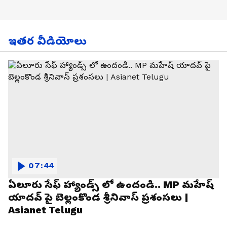
ఇతర వీడియోలు
07:44
ఏలూరు సేఫ్ హ్యాండ్స్ లో ఉందండి.. MP మహేష్
యాదవ్ పై బెల్లంకొండ శ్రీనివాస్ ప్రశంసలు |
Asianet Telugu