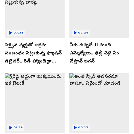
07:38
02:24
పెళ్ళైన వ్యక్తితో అక్రమ
నీకు ఉన్నదే 11 మంది
సంబంధం పెట్టుకున్న ఫ్యాషన్
ఎమ్మెల్యేలు.. ఢిల్లీ వెళ్లి ఏం
డిజైనర్.. రెడ్ హ్యాండెడ్గా
చేస్తావ్ జగన్
పట్టుకున్న భార్య.
01:34
00:27