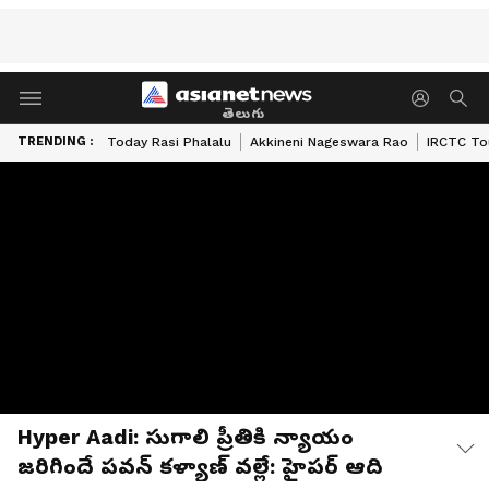
తెలుగు
TRENDING :
Today Rasi Phalalu
Akkineni Nageswara Rao
IRCTC To
Hyper Aadi: సుగాలి ప్రీతికి న్యాయం
జరిగిందే పవన్ కళ్యాణ్ వల్లే: హైపర్ ఆది