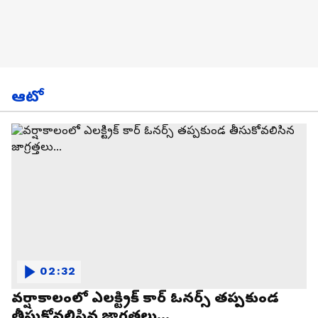
ఆటో
02:32
వర్షాకాలంలో ఎలక్ట్రిక్ కార్ ఓనర్స్ తప్పకుండ
తీసుకోవలిసిన జాగ్రత్తలు...