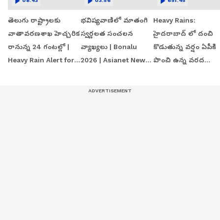
08:43
03:56
651:45
తెలుగు రాష్ట్రాలకు
భవిష్యవాణిలో మాతంగి
Heavy Rains:
వాతావరణశాఖ హెచ్చరిక
స్వర్ణలత సంచలన
హైదరాబాద్ లో దంచి
రానున్న 24 గంటల్లో |
వ్యాఖ్యలు | Bonalu
కొడుతున్న వర్షం ఏపీకి
Heavy Rain Alert for
2026 | Asianet News
పొంచి ఉన్న వరద
AP & Telangana
Telugu
ముప్పు | Andhra
Pradesh Weather