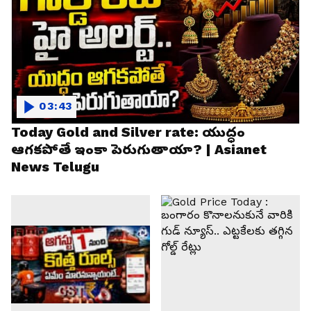
03:43
Today Gold and Silver rate: యుద్ధం
ఆగకపోతే ఇంకా పెరుగుతాయా? | Asianet
News Telugu