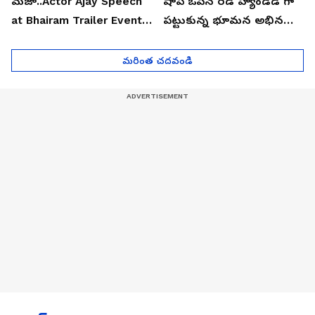
మజా..Actor Ajay Speech
షాప్ ఓపెన్ రెడ్ హ్యాండెడ్ గా
at Bhairam Trailer Event |
పట్టుకున్న భూమన అభినయ్|
Asianet News Telugu
Asianet News Telugu
మరింత చదవండి