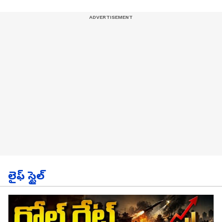
లైఫ్ స్టైల్