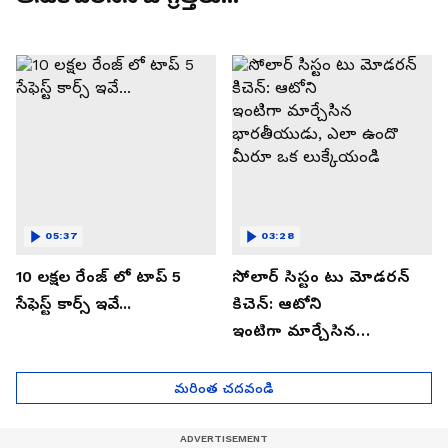
05:37
03:28
10 లక్షల రేంజ్ లో టాప్ 5
సోలార్ సిస్టం టు మోడరన్
సేఫెస్ట్ కార్స్ ఇవే...
కిచెన్: ఆటోని
ఇంటిగా మార్చేసిన
భారతీయుడు, ఎలా ఉందొ
మీరూ ఒక లుక్కేయండి
మరింత చదవండి