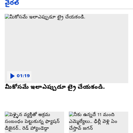
వైరల్
01:19
మీకోసమే ఇలాఎప్పుడూ ట్రై చేయకండి.