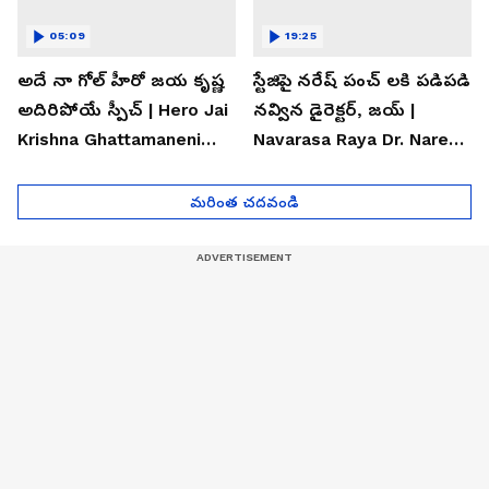
05:09
19:25
అదే నా గోల్ హీరో జయ కృష్ణ
స్టేజిపై నరేష్ పంచ్ లకి పడిపడి
అదిరిపోయే స్పీచ్ | Hero Jai
నవ్విన డైరెక్టర్, జయ్ |
Krishna Ghattamaneni
Navarasa Raya Dr. Naresh
Speech
VK Funny Speech
మరింత చదవండి