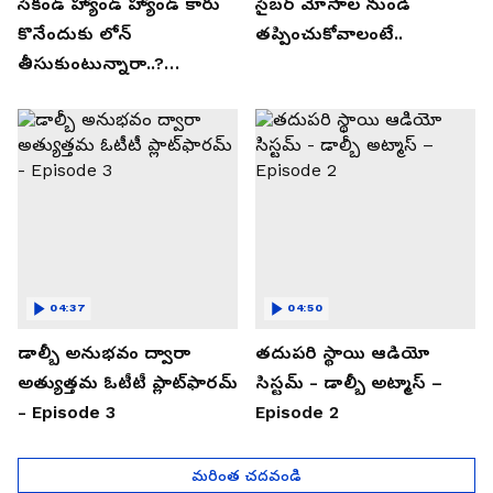
సెకండ్ హ్యాండ్ హ్యాండ్ కారు
సైబర్ మోసాల నుండి
కొనేందుకు లోన్
తప్పించుకోవాలంటే..
తీసుకుంటున్నారా..?
తప్పకుండ ఈ విషయాలు
తెలుసుకోండి..!
04:37
04:50
డాల్బీ అనుభవం ద్వారా
తదుపరి స్థాయి ఆడియో
అత్యుత్తమ ఓటీటీ ప్లాట్‌ఫారమ్
సిస్టమ్ - డాల్బీ అట్మాస్ –
- Episode 3
Episode 2
మరింత చదవండి