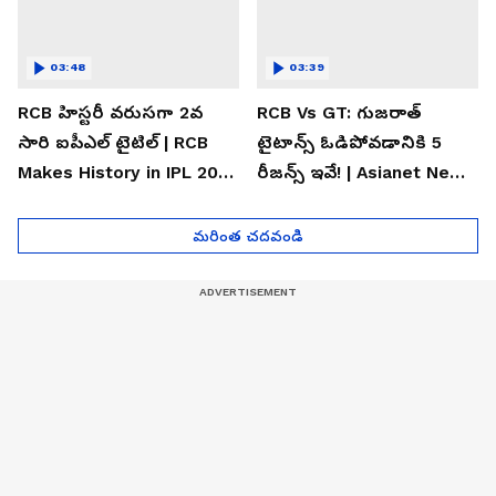
03:48
03:39
RCB హిస్టరీ వరుసగా 2వ
RCB Vs GT: గుజరాత్
సారి ఐపీఎల్ టైటిల్ | RCB
టైటాన్స్ ఓడిపోవడానికి 5
Makes History in IPL 2026
రీజన్స్ ఇవే! | Asianet News
| Asianet News Telugu
Telugu
మరింత చదవండి