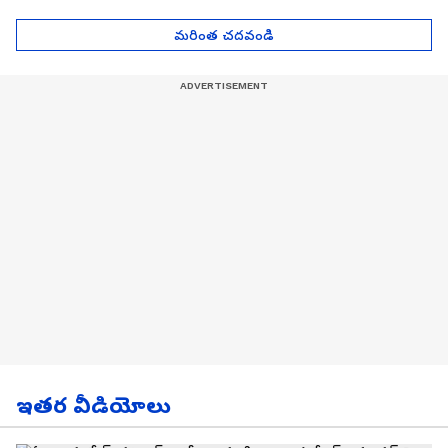
Asianet News Telugu
ఎంతో తెలుసా? | Asianet
News Telugu
మరింత చదవండి
ఇతర వీడియోలు