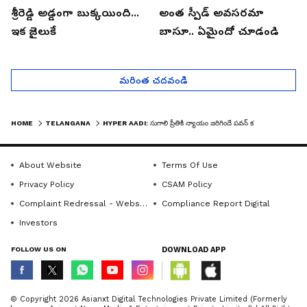
శ్రీరెడ్డి అడ్డంగా బుక్కయింది...
అంత స్పీడ్ అవసరమా
ఇక జైలుకే
బాసూ.. ఏమైందో చూడండి
మరింత చదవండి
HOME
TELANGANA
HYPER AADI: సుగాలి ప్రీతికి న్యాయం జరిగిందే పవన్ కళ్యాణ్ వల్లే: హైపర్ ఆది| ASIANET NEWS TELUGU
About Website
Terms Of Use
Privacy Policy
CSAM Policy
Complaint Redressal - Website
Compliance Report Digital
Investors
FOLLOW US ON
DOWNLOAD APP
© Copyright 2026 Asianxt Digital Technologies Private Limited (Formerly