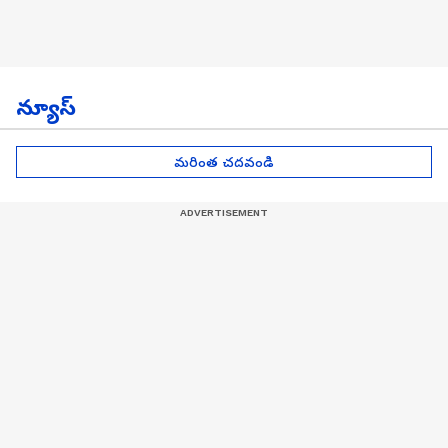
న్యూస్
మరింత చదవండి