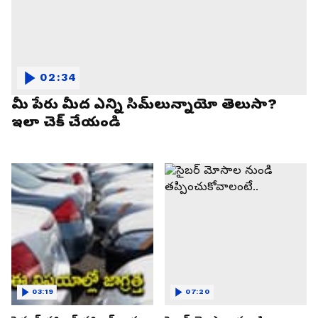
02:34
మీ పేరు మీద ఎన్ని సిమ్‌లున్నాయో తెలుసా?
ఇలా చెక్ చేయండి
03:19
07:20