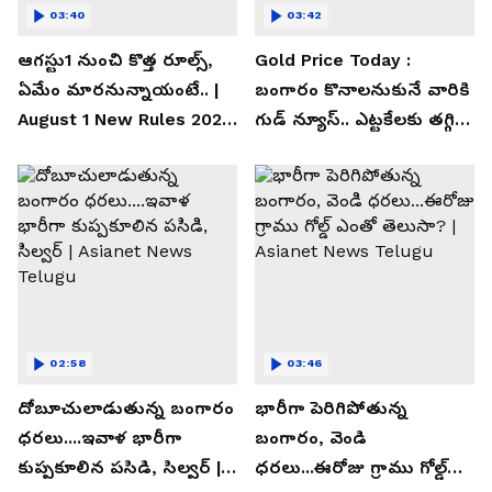
03:40
03:42
ఆగస్టు1 నుంచి కొత్త రూల్స్,
Gold Price Today :
ఏమేం మారనున్నాయంటే.. |
బంగారం కొనాలనుకునే వారికి
August 1 New Rules 2026
గుడ్ న్యూస్.. ఎట్టకేలకు తగ్గిన
| Asianet News Telugu
గోల్డ్ రేట్లు
02:58
03:46
దోబూచులాడుతున్న బంగారం
భారీగా పెరిగిపోతున్న
ధరలు....ఇవాళ భారీగా
బంగారం, వెండి
కుప్పకూలిన పసిడి, సిల్వర్ |
ధరలు...ఈరోజు గ్రాము గోల్డ్