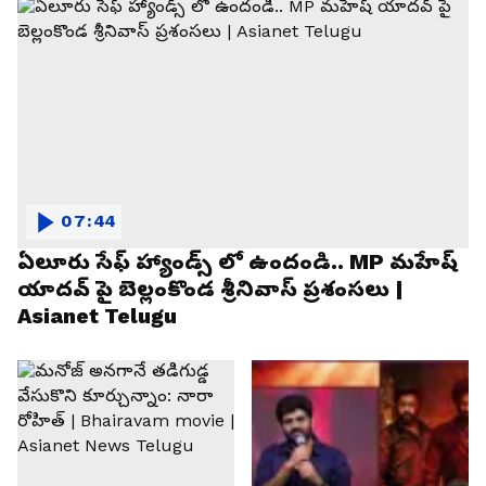
07:44
ఏలూరు సేఫ్ హ్యాండ్స్ లో ఉందండి.. MP మహేష్
యాదవ్ పై బెల్లంకొండ శ్రీనివాస్ ప్రశంసలు |
Asianet Telugu