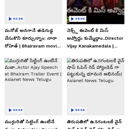
02:06
04:00
మనోజ్ అనగానే తడిగుడ్డ
నెక్స్ట్ ఈవెంట్ కి మిస్
వేసుకొని కూర్చున్నాం: నారా
అవ్వొద్దు కుమ్మేద్దాం..Director
రోహిత్ | Bhairavam movie |
Vijay Kanakamedala |
Asianet News Telugu
Asianet News Telugu
03:09
05:06
ముగ్గురితో సిట్టింగ్ ఉంటేనే
తిరుపతిలో ఉ.5గంటలకే వైన్