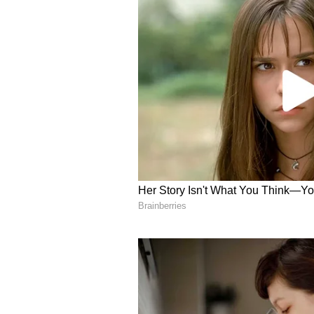
పాడుతూ నృత్యం చేస్తుంటే శివుడి విశ్వరూప
దూలిపారు. తెలంగాణ ఉద్యమంలో కూడా 
మా భూమి చిత్రంలో బండెనక బండికట్టి ప
కారంచేడు దళితుల హత్యలపై గద్దర్ అవిశ్ర
పీపుల్స్ వార్ గ్రూప్ ఔట్‌ఫిట్ సాంస్కృతిక 
వ్యతిరేకంగా బలంగా గళం విప్పారు. 1997ల
శరీరంలో బుల్లెట్‌తోనే జీవించారు. ప్రభుత్
పుట్టుమచ్చనై’’ పాటకు గద్దర్‌ను నంది అ
ఇక, మలిదశ తెలంగాణ ఉద్యమంలో కూడా గద్
తెలంగాణ చిత్రంలోని పొడుస్తున్న పొద్దు మ
అవసరం లేదు.
Also Read:
ప్రజా గాయకుడు గద్దర్ కన
ఇదిలా ఉంటే, కొన్నేళ్లుగా ఆయన ప్రజాస్వ
చర్చలు కూడా జరిపారు. అంతేకాకుండా ఇటీవల 