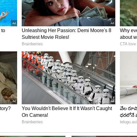
ం ఏర్పడింది. బ్యాంకులో ఉద్యోగం సాధించిన తర్వాత
న్నేళ్లు బ్యాంకులో ఉద్యోగం చేసి.. ఆ తర్వాత వదిలిపెట్టారు.
్ఘ కాలం పనిచేశారు. జన నాట్య మండలి (పూర్వపు పీపుల్స్ వార్
్థాపకులలో ఒకరిగా ఉన్నారు. కొన్నేళ్లు అండర్ గ్రౌండ్‌లో కూడా
్తిని రగిలించారు. ప్రభుత్వాల ప్రజా వ్యతిరేక విధానాలపై,
ళం విప్పారు. కష్టజీవుల తరఫున వెలువడే సామూహిక గీతంగా
ల్లెట్‌తోనే గద్దర్ జీవనం.. 1997లో అసలు ఏం జరిగింది..?
ిరపడింది. 1971లో విడుదలైన తన మొదటి ఆల్బం పేరు ‘‘గద్దర్’’.
ంగడి భుజాన వేసుకుని ఎర్రజెండా చేతబూని గద్దర్‌ పాటలు