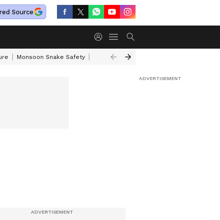
red Source
ure
Monsoon Snake Safety
Akkineni Nageswara Rao
IRCTC Tour Pac