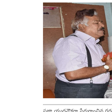
ప్రజా యుద్దనౌకగా పేరుగాంచిన గద్