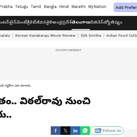
Prabha
Telugu
Tamil
Bangla
Hindi
Marathi
MyNation
Add Prefer
ంటర్‌టైన్‌మెంట్
క్రికెట్
జీవనశైలి
ఆంధ్రప్రదేశ్
తెలంగాణ
బిజినెస్
జ్యోతిష్యం
halalu
Korean Kanakaraju Movie Review
Silk Smitha
Indian Food Cult
ుంచి గద్దర్‌గా ఎలా మారారు..
తం.. విఠల్‌రావు నుంచి
ు..
Follow Us