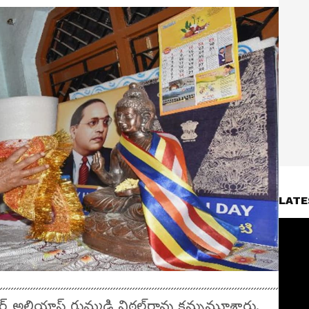
LATE
దర్ అలియాస్ గుమ్మడి విఠల్‌రావు కన్నుమూశారు.