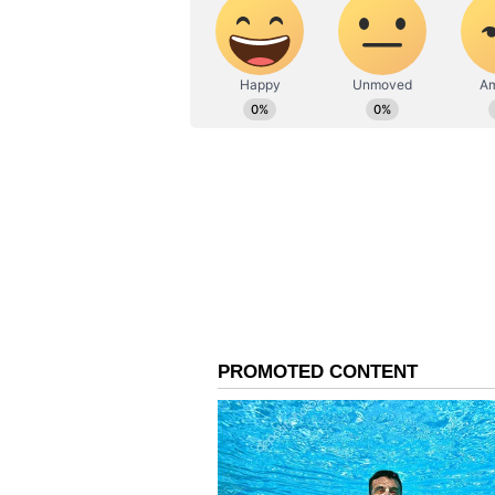
తూప్రాన్‌లోని గద్దర్ ఇల్లు.. (సుప్రభాత
అయితే విఠల్ రావు.. నిజామాబాద్, మహబూ
ఇంజనీరింగ్ పూర్తి చేశారు. తొలుత ఓ ప్రైవే