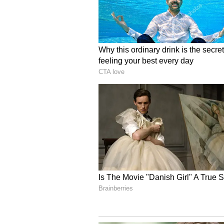
ఉద్యోగం చేస్తున్న విమలతో ఆయనకు పరిచయ
విమలను వివాహం చేసుకున్నారు. ఆ తర్వాత కొ
పీపుల్స్ వార్ గ్రూప్ మద్దతుదారుగా సుదీర
గ్రూప్ ఔట్‌ఫిట్ సాంస్కృతిక విభాగం) వ్యవస
ఉన్నారు. తన పాటలతో ప్రజలలో ఉద్యమ స్ఫూర
సమాజంలో పరిస్థితులపై తనదైన శైలిలో గ
ఆయన పాట ఉండేది.
Also Read:
25 ఏళ్లకు పైగా శరీరంలో బు
విఠల్ రావు పేరు.. ఆ తర్వాత గద్దర్‌గా స్థ
ఇదే ఆయన పేరుగా మారింది. గోచీ పెట్టి, గొ