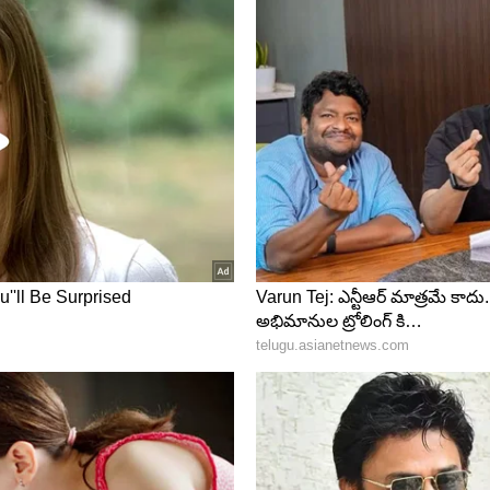
ంలా అనిపించేది. నిర్భయంగా, నిక్కచ్చిగా ప్రభుత్వాల దుమ్ము
కీలక భూమిక పోషించారు.
ాట పాడటంతో పాటు.. ఆ చిత్రంలో నటించారు. 1987లో
ాంత పోరాటం చేశారు. గద్దర్.. జన నాట్య మండలి (పూర్వపు
విభాగం) వ్యవస్థాపకునిగా ఉన్నారు. నకిలీ ఎన్‌కౌంటర్లకు
ో గద్దర్‌పై హత్యాయత్నం జరిగింది. అయితే చాలా కాలం గద్దర్
వాల ప్రజావ్యతిరేక విధానాలపై పోరాడారు. ‘‘నీ పాదం మీద
వార్డు వరించింది. అయితే ఈ అవార్డును ఆయన తిరస్కరించారు.
దర్ తన పాటలతో.. ఉద్యమ స్పూర్తిని రగిలించారు. జై బోలో
ీద పాట ఎంతటి ప్రజాాదరణ పొందిందో ప్రత్యేకంగా చెప్పాల్సిన
్నుమూత..
ామ్య రాజకీయ వాదిగా మారారు. పలు పార్టీల నేతలను కలిసి
కొత్త పార్టీ ఏర్పాటుకు సంబంధించి ఢిల్లీ కూడా వెళ్లి