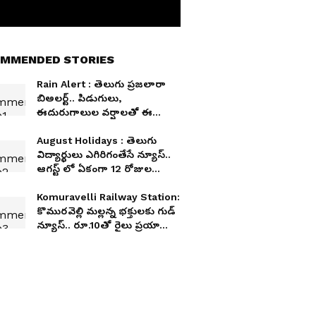
MMENDED STORIES
Rain Alert : తెలుగు ప్రజలారా
బిఅలర్ట్.. పిడుగులు,
ఈదురుగాలుల వర్షాలతో ఈ
ప్రాంతాలకు పొంచివున్న ప్రమాదం
August Holidays : తెలుగు
విద్యార్థులు ఎగిరిగంతేసే న్యూస్..
ఆగస్ట్ లో ఏకంగా 12 రోజుల
సెలవులే..! ఏరోజు, ఎందుకు?
Komuravelli Railway Station:
కొమురవెల్లి మల్లన్న భక్తులకు గుడ్
న్యూస్.. రూ.10తో రైలు ప్రయాణం..
పూర్తి వివరాలు ఇవే