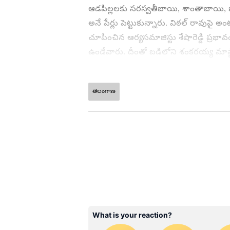
ఆడపిల్లలకు సరస్వతీబాయి, శాంతాబాయి, బ
అనే పేర్లు పెట్టుకున్నారు. విఠల్ రావు
చూపించిన ఆర్యసమాజిస్టు శేషారెడ్డి ప్రభావ
ఉండేవారు. దీంతో బడిలోని శంకరయ్య మాష్ట
బుర్రకథలు చెప్పే సాంస్కృతిక బృందంలో చేర్
తెలంగాణ
ABOUT THE AUTHOR
SK
Sumanth K