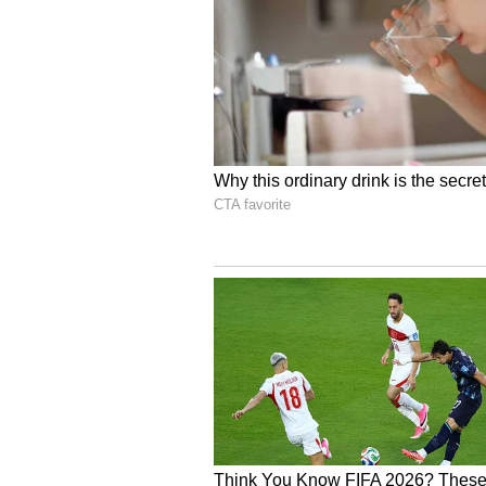
వచ్చారు.