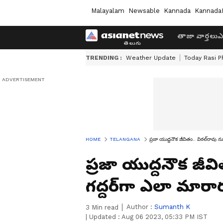
Malayalam
Newsable
Kannada
Kannada
తాజా వార్తలు
ఎ
TRENDING :
Weather Update
Today Rasi P
HOME
TELANGANA
ప్రజా యుద్దనౌక జీవితం.. విఠల్‌రావు న
ప్రజా యుద్దనౌక జీవి
గద్దర్‌గా ఎలా మారార
Author :
Sumanth K
3
Min read
|
Updated :
Aug 06 2023, 05:33 PM IST