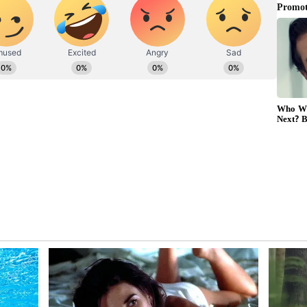
ం సౌజన్యంతో)
బ్‌ నగర్, హైదరాబాద్‌లలో విద్యను అభ్యసించారు. ఆ కాలంలో
ట్ కంపెనీలో పనిచేస్తున్న సమయంలో ఎలక్ట్రికల్ ఎక్విప్‌మెంట్‌లో