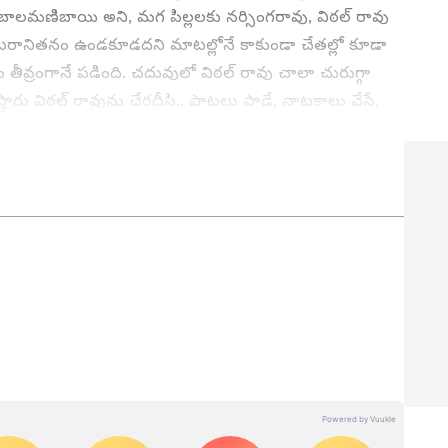
ాలమణిబాయి అని, మగ పిల్లలకు నర్సింగరావు, విఠల్‌ రావు
పై అంటరానితనం ఉండకూడదని మాటల్లోనే కాకుండా చేతల్లో కూడా
ం తీవ్రంగానే పడింది. చదువులో విఠల్‌ రావు చాలా చురుగ్గా
ారు విఠల్‌ రావును చేరదీసి.. పాటలు పాడే, నాటకాలు వేసే,
చుకున్నారు. ఆ బృందంలో విఠల్‌ రావుది ప్రత్యేక స్థానం.