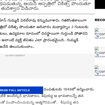
ధపడుతున్న ఆయన ఆస్పత్రిలో చికిత్స పొందుతూ
ుదిశ్వాస విడిచారు.
RECO
ియాస్ గుమ్మడి విఠల్‌రావు కన్నుమూశారు. గతకొంతకాలంగా
రిలో చికిత్స పొందుతూ ఆదివారం మధ్యాహ్నం 3 గంటలకు
పాటలు, ఉద్యమాల రూపంలో చిరస్థాయిగా గుర్తుండి పోతారని
ాంటి వ్యక్తి జీవితం ఎలా ప్రారంభమైంది.. గుమ్మడి
 అనేది తెలుసుకుందాం..
గ్రామంలో లచ్చుమమ్మ, శేషయ్యల దంపతులకు 1949లో జన్మించారు.
READ FULL ARTICLE
పటికే అంబేద్కర్ భావజాలం. శేషయ్య ఆ భావజాలన్నే తన
ంతో పెంపొందించుకున్న ఆత్మగౌరవంతో.. శేషయ్య తన