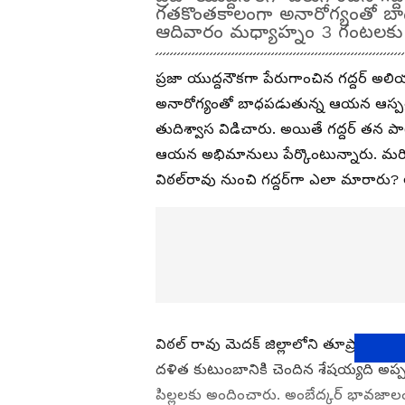
గతకొంతకాలంగా అనారోగ్యంతో బా
ఆదివారం మధ్యాహ్నం 3 గంటలకు త
ప్రజా యుద్దనౌకగా పేరుగాంచిన గద్దర్ అల
అనారోగ్యంతో బాధపడుతున్న ఆయన ఆస్పత్
తుదిశ్వాస విడిచారు. అయితే గద్దర్ తన 
ఆయన అభిమానులు పేర్కొంటున్నారు. మరి అల
విఠల్‌రావు నుంచి గద్దర్‌గా ఎలా మారారు?
విఠల్ రావు మెదక్ జిల్లాలోని తూప్రాన్ 
దళిత కుటుంబానికి చెందిన శేషయ్యది అప్
పిల్లలకు అందించారు. అంబేద్కర్ భావజాల