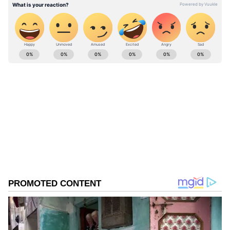
ABOUT THE AUTHOR
Bukka Sumabala
BS
హైదరాబాద్
Follow Us