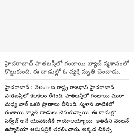
హైదరాబాద్ పాతబస్తీలో గంజాయి బ్యాచ్ స్మశానంలో
కొట్టుకుంది. ఈ దాడుల్లో ఓ వ్యక్తి మృతి చెందాడు.
హైదరాబాద్ : తెలంగాణ రాష్ట్ర రాజధాని హైదరాబాద్
పాతబస్తీలో కలకలం రేగింది. పాతబస్తీలో గంజాయి ముఠా
మధ్య వార్ ఒకరి ప్రాణాలు తీసింది. స్మశాన వాటికలో
గంజాయి బ్యాచ్ దాడులు చేసుకున్నాయి. ఈ దాడుల్లో
పర్వేజ్ అనే యువకుడికి గాయాలయ్యాయి. అతడిని వెంటనే
ఉస్మానియా ఆసుపత్రికి తరలించారు. అక్కడ చికిత్స