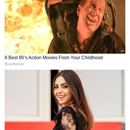
వందేళ్ల క్రితం అమీర్‌పేట ఎలా
తెలంగాణ మాల్దీవులు:
ఉండేదో తెలుసా? ఇంత‌కీ
హైదరాబాద్‌కు దగ్గర్లోనే.. ఈ హిడెన్
ప్రాంతానికి పేరు ఎలా వ‌చ్చిందంటే
ఐలాండ్ చూస్తే దిమ్మ తిరిగిపోద్ది !
LATEST VIDEOS
లాల్ దర్వాజా బోనాల ఉత్సవాల్లో కేటీఆర్ |
KTR | Lal Darwaza Bonalu
Celebrations
Peddi Sudarshan Reddy కుటుంబానికి
రూ.2.25 కోట్ల ఆర్థిక సాయం | KCR |