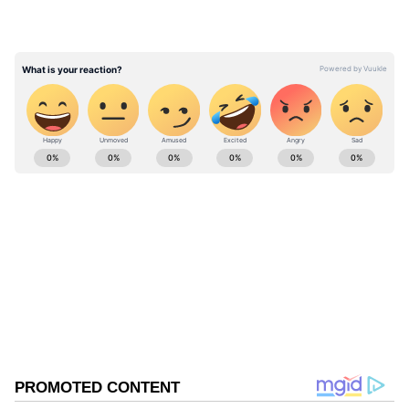
మహబూబ్ నగర్‌లో బీఆర్ఎస్ బండారం అంతా బయట
పెడతానని వార్నింగ్ ఇచ్చారు.
ABOUT THE AUTHOR
Mahesh K
MK
Follow Us