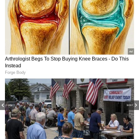
RECOMMENDED STORIES
School Holidays : విద్యార్థులు
తెలుగు రాష్ట్రాల్లో మళ్లీ మొదలైన
PREV
NEXT
ఎగిరిగంతేసే న్యూస్.. ఏపీలో
భారీ వర్షాలు | AP & Telangana
రెండ్రోజులు, తెలంగాణలో
Rain Alert Today
మూడ్రోజులు స్కూళ్లు, కాలేజీలకు
సెలవులు