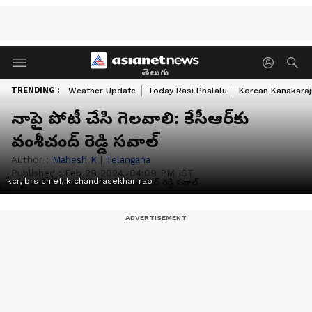
తెలుగు
TRENDING :
Weather Update
Today Rasi Phalalu
Korean Kanakaraj
నాపై పోటీ చేసి గెలవాలి: కేసీఆర్‌కు
వంశీచంద్ రెడ్డి సవాల్
Author :
Mahesh K
|
Telangana
Published :
Feb 29 2024, 04:09 PM IST
kcr, brs chief, k chandrasekhar rao