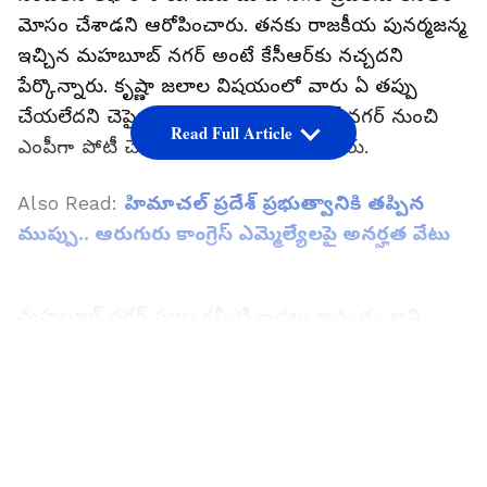
మోసం చేశాడని ఆరోపించారు. తనకు రాజకీయ పునర్మజన్మ
ఇచ్చిన మహబూబ్ నగర్ అంటే కేసీఆర్‌కు నచ్చదని
పేర్కొన్నారు. కృష్ణా జలాల విషయంలో వారు ఏ తప్పు
చేయలేదని చెప్పై ధైర్యం ఉంటే మహబూబ్ నగర్ నుంచి
Read Full Article
ఎంపీగా పోటీ చేసి గెలవాలని సవాల్ విసిరారు.
Also Read:
హిమాచల్ ప్రదేశ్ ప్రభుత్వానికి తప్పిన
ముప్పు.. ఆరుగురు కాంగ్రెస్ ఎమ్మెల్యేలపై అనర్హత వేటు
మహబూబ్ నగర్ ప్రజల కన్నీటి గాధలు అనంతం అని
వంశీచంద్ రెడ్డి ఆ లేఖలో పేర్కొన్నారు. కృష్ణా జలాల్లో మన
వాటా నీటిని కేసీఆర్ ప్రభుత్వం సరిగ్గా
LATEST VIDEOS
వినియోగించలేకపోయిందని ఆరోపణలు చేశారు. కేసీఆర్
అమసర్థత వల్లే కృష్ణా నీటి వాటాలో తెలంగాణకు
అన్యాయం జరిగిందని పేర్కొననారు. రేపు సాయంత్రం