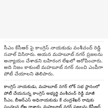
సీఎం కేసీఆర్ పై కాంగ్రెస్ నాయకుడు వంశీచంద్ రెడ్డి
సవాల్ విసిరారు. ఆయన మహబూబ్ నగర్ ప్రజలను
అన్యాయం చేశాడని బహిరంగ లేఖలో ఆరోపించారు.
అది నిజం కాకుంటే మహబూబ్ నగర్ నుంచి ఎంపీగా
పోటీ చేయాలని తెలిపారు.
కాంగ్రెస్ నాయకుడు, మహబూబ్ నగర్ లోక్ సభ స్థానంలో
పోటీ చేయనున్న కాంగ్రెస్ అభ్యర్థి వంశీచంద్ రెడ్డి మాజీ
సీఎం, బీఆర్ఎస్ అధినాయకుడు కే చంద్రశేఖర్ రావుకు
సంచలన లేఖ రాశారు. మహబూబ్ నగర్ ప్రజలను కేసీఆర్