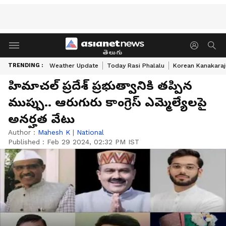
తెలుగు
TRENDING :
Weather Update
Today Rasi Phalalu
Korean Kanakaraj
హిమాచల్ ప్రదేశ్ ప్రభుత్వానికి తప్పిన
ముప్పు.. ఆరుగురు కాంగ్రెస్ ఎమ్మెల్యేలపై
అనర్హత వేటు
Author :
Mahesh K
|
National
Published :
Feb 29 2024, 02:32 PM IST