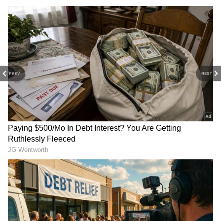
ఏకంగా సర్కారుకే ముప్పు?
ఆ ఆరుగురు కాంగ్రెస్ ఎమ్మెల్యేలు ఫిరాయింపుల వ్యతిరేక
చట్టాన్ని ఉల్లంఘించారని స్పీకర్ వివరించారు. వీరిని
సస్పెండ్ చేయడంతో రాష్ట్ర ప్రభుత్వానికి ముప్ుప తప్పింది.
PREV
NEXT
పాముకాటుతో చ‌నిపోయాడ‌ని
Kalki bhagwan: ఈ ఫొటోలో
గంగా న‌దిలో వ‌దిలేశారు.. క‌ట్
ఉంది ఎవ‌రో గుర్తు ప‌ట్టారా.?
చేస్తే, 8 ఏళ్ల త‌ర్వాత ఊహించ‌ని
ఇంత‌కీ వీళ్లు ఏమై పోయారు.?
ట్విస్ట్