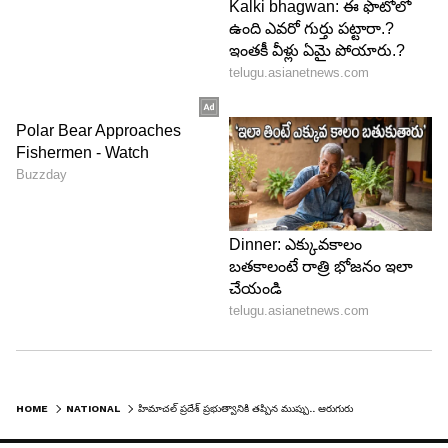
HOME
NATIONAL
హిమాచల్ ప్రదేశ్ ప్రభుత్వానికి తప్పిన ముప్పు.. ఆరుగురు కాంగ్రెస్ ఎమ్మెల్యేలపై అనర్హత వేటు