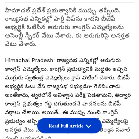
హిమాచల్ ప్రదేశ్ ప్రభుత్వానికి ముప్పు తప్పింది.
రాజ్యసభ ఎన్నికల్లో పార్టీ విప్‌ను కాదని బీజేపీ
అభ్యర్థికి ఓటేసిన ఆరుగురు కాంగ్రెస్ ఎమ్మెల్యేలను
అసెంబ్లీ స్పీకర్ వేటు వేశారు. ఈ ఆరుగురిపై అనర్హత
వేటు వేశారు.
Himachal Pradesh: రాజ్యసభ ఎన్నికల్లో ఆరుగురు
కాంగ్రెస్ ఎమ్మెల్యేలు, కాంగ్రెస్ ప్రభుత్వానికి మద్దతు ఇచ్చిన
ముగ్గురు స్వతంత్ర ఎమ్మెల్యేలు క్రాస్ వోటింగ్ చేశారు. బీజేపీ
అభ్యర్థికి ఓటు వేసి రాజ్యసభ సభ్యుడిగా గెలిపించారు.
అంతేకాదు, త్వరలోనే అవిశ్వాస పరీక్ష పెడతామని, తద్వార
కాంగ్రెస్ ప్రభుత్వం గద్దె దిగుతుందనే వాదనలను బీజేపీ
వర్గాలు చేశాయి. అయితే.. ఈ ముప్పు నుంచి కాంగ్రెస్
ప్రభుత్వం తప్పించుకుంది. ఆరుగురు కాంగ్రెస్ ఎమ్మెల్యేలపై
Read Full Article
అనర్హత వేటు వేయడంతో ద్వారా అవిశ్వాస తీర్మాన సవాల్‌
నుంచి బయటపడింది.