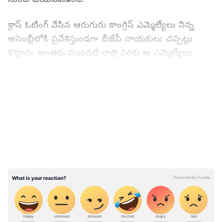
క్రాస్ ఓటింగ్ వేసిన ఆరుగురు కాంగ్రెస్ ఎమ్మెల్యేలు నిన్న
అసెంబ్లీలోకి ప్రవేశిస్తుండగా బీజేపీ నాయకులు చప్పట్లు
కొట్టారు. అంతకు ముందటి రాత్రి వరకు ఆ ఎమ్మెల్యేలు
బీజేపీ పాలిత హర్యానాలో ఉన్న సంగతి తెలిసిందే.
LATEST VIDEOS
కాంగ్రెస్ ఎమ్మెల్యేలు రాజిందర్ రాణా, సుధీర్ శర్మ, ఇందర్
దత్తా లఖాన్‌పల్, దేవిందర్ కుమార్ భుతూ, రవి ఠాకూర్,
చేతన్య శర్మలపై అసెంబ్లీ స్పీకర్ కుల్దీప్ సింగ్ పఠానియా ఈ
రోజు అనర్హత వేటు వేశారు. అసెంబ్లీలో నిన్న ద్రవ్య బిల్లు
ప్రవేశపెట్టగా.. ప్రభుత్వానికి అనుకూలంగా ఓటు వేయాలన్న
విప్‌ను ఆ ఎమ్మెల్యేలు ఉల్లంఘించారని స్పీకర్ పేర్కొన్నారు.
15 మంది బీజేపీ ఎమ్మెల్యేలను సస్పెండ్ చేసిన తర్వాత
రాష్ట్ర ప్రభుత్వం బడ్జెట్‌ను పాస్ చేసుకుంది.