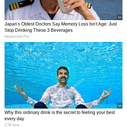
DOWNLOAD APP
Also Read:
Rajya Sabha: హిమాచల్‌లో బలం
లేకున్నా సీటు గెలిచిన బీజేపీ.. క్రాస్ ఓటింగే కాదు..
RECOMMENDED STORIES