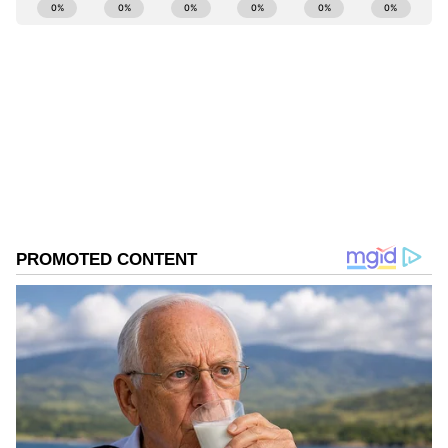
ABOUT THE AUTHOR
Mahesh K
MK
Follow Us