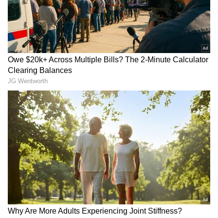
PM Modi: కేవ‌లం ప్ర‌శ్నించ‌డ‌మే
గుజరాత్‌లో వింత ఘటన అలల్లా
కాదు.. దేశ యువ‌త‌కు ప్ర‌ధాని
ఎగసి పడుతున్న బావి నీళ్లు |
మోదీ సూచన
Virparada village | Gujarat
mysterious well
LATEST VIDEOS
చీరను నేసిన సీఎం చంద్రబాబు | CM
Chandrababu Chirala tour | Asianet
Telugu
బంగాళాఖాతంలో అల్పపీడనం...ఇక ఏపీలో
దంచుడే | Asianet News Telugu