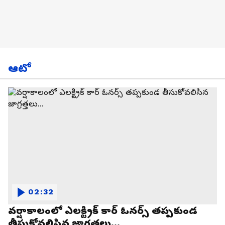
ఆటో
02:32
వర్షాకాలంలో ఎలక్ట్రిక్ కార్ ఓనర్స్ తప్పకుండ
తీసుకోవలిసిన జాగ్రత్తలు...