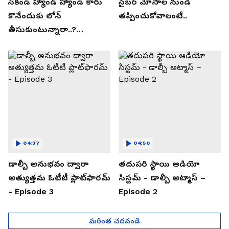
సెకండ్ హ్యాండ్ హ్యాండ్ కారు
సైబర్ మోసాల నుండి
కొనేందుకు లోన్
తప్పించుకోవాలంటే..
తీసుకుంటున్నారా..?
తప్పకుండ ఈ విషయాలు
తెలుసుకోండి..!
04:37
04:50
డాల్బీ అనుభవం ద్వారా
తదుపరి స్థాయి ఆడియో
అత్యుత్తమ ఓటీటీ ప్లాట్‌ఫారమ్
సిస్టమ్ - డాల్బీ అట్మాస్ –
- Episode 3
Episode 2
మరింత చదవండి