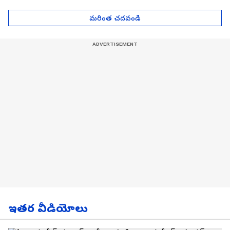
| Asianet News Telugu
గోల్డ్ రేట్లు
మరింత చదవండి
ఇతర వీడియోలు