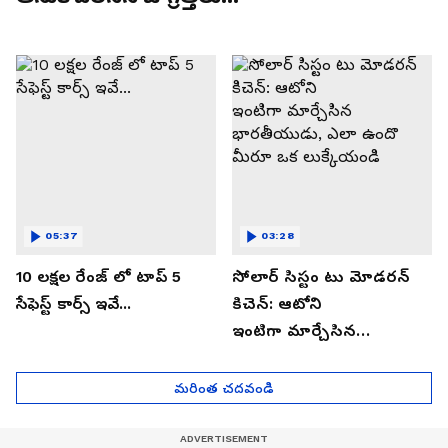
05:37
03:28
10 లక్షల రేంజ్ లో టాప్ 5
సోలార్ సిస్టం టు మోడరన్
సేఫెస్ట్ కార్స్ ఇవే...
కిచెన్: ఆటోని
ఇంటిగా మార్చేసిన
భారతీయుడు, ఎలా ఉందొ
మీరూ ఒక లుక్కేయండి
మరింత చదవండి