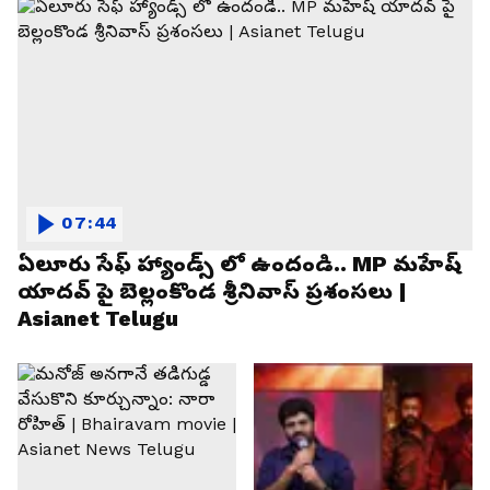
07:44
ఏలూరు సేఫ్ హ్యాండ్స్ లో ఉందండి.. MP మహేష్
యాదవ్ పై బెల్లంకొండ శ్రీనివాస్ ప్రశంసలు |
Asianet Telugu