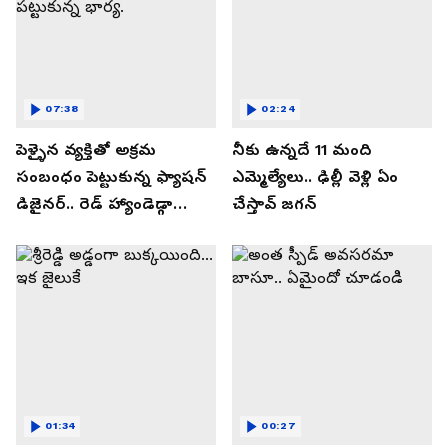
07:38
02:24
పెళ్ళైన వ్యక్తితో అక్రమ
నీకు ఉన్నదే 11 మంది
సంబంధం పెట్టుకున్న ఫ్యాషన్
ఎమ్మెల్యేలు.. ఢిల్లీ వెళ్లి ఏం
డిజైనర్.. రెడ్ హ్యాండెడ్గా
చేస్తావ్ జగన్
పట్టుకున్న భార్య.
01:34
00:27