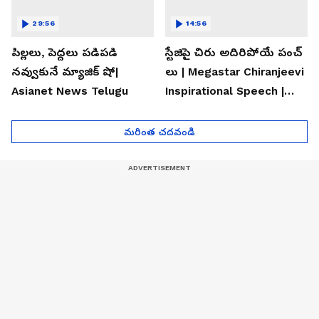
29:56
14:56
పిల్లలు, పెద్దలు పడిపడి
స్టేజిపై చిరు అదిరిపోయే పంచ్
నవ్వుకునే మ్యాజిక్ షో|
లు | Megastar Chiranjeevi
Asianet News Telugu
Inspirational Speech |
Asianet News Telugu
మరింత చదవండి