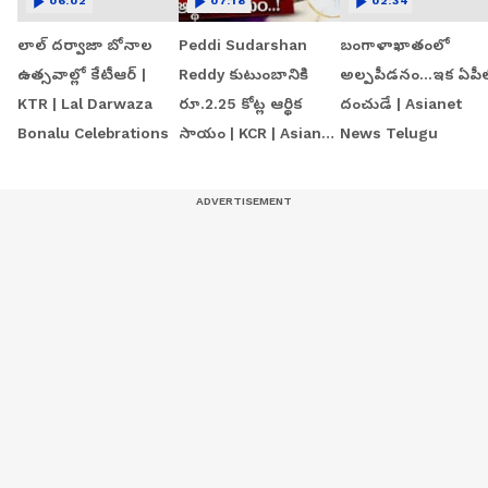
06:02
07:18
02:34
లాల్ దర్వాజా బోనాల
Peddi Sudarshan
బంగాళాఖాతంలో
ఉత్సవాల్లో కేటీఆర్ |
Reddy కుటుంబానికి
అల్పపీడనం...ఇక ఏపీ
KTR | Lal Darwaza
రూ.2.25 కోట్ల ఆర్థిక
దంచుడే | Asianet
Bonalu Celebrations
సాయం | KCR | Asianet
News Telugu
News Telugu