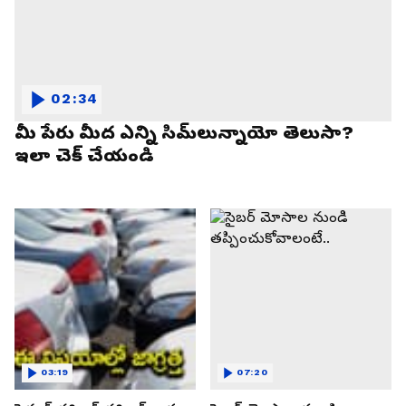
02:34
మీ పేరు మీద ఎన్ని సిమ్‌లున్నాయో తెలుసా?
ఇలా చెక్ చేయండి
03:19
07:20