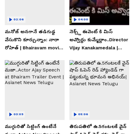
02:06
04:00
మనోజ్ అనగానే తడిగుడ్డ
నెక్స్ట్ ఈవెంట్ కి మిస్
వేసుకొని కూర్చున్నాం: నారా
అవ్వొద్దు కుమ్మేద్దాం..Director
రోహిత్ | Bhairavam movie |
Vijay Kanakamedala |
Asianet News Telugu
Asianet News Telugu
03:09
05:06
ముగ్గురితో సిట్టింగ్ ఉంటేనే
తిరుపతిలో ఉ.5గంటలకే వైన్