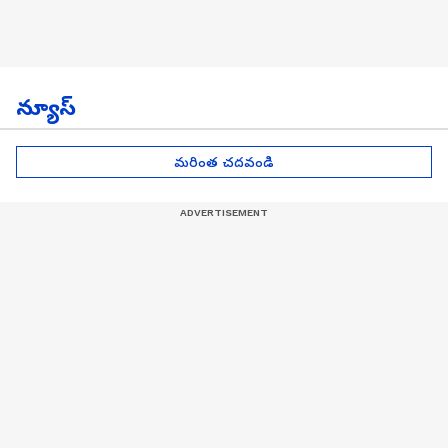
న్యూస్
మరింత చదవండి