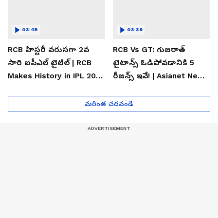
03:48
03:39
RCB హిస్టరీ వరుసగా 2వ
RCB Vs GT: గుజరాత్
సారి ఐపీఎల్ టైటిల్ | RCB
టైటాన్స్ ఓడిపోవడానికి 5
Makes History in IPL 2026
రీజన్స్ ఇవే! | Asianet News
| Asianet News Telugu
Telugu
మరింత చదవండి