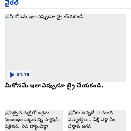
వైరల్
01:19
మీకోసమే ఇలాఎప్పుడూ ట్రై చేయకండి.