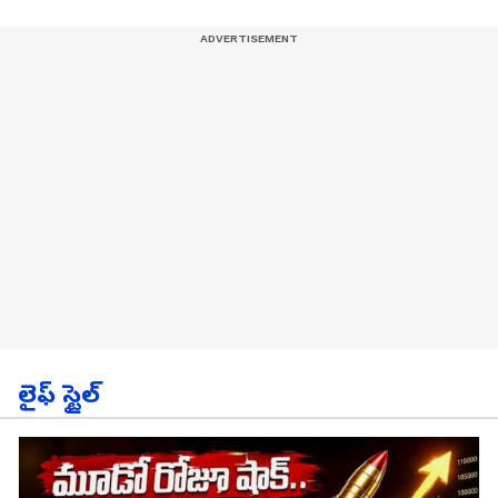
లైఫ్ స్టైల్