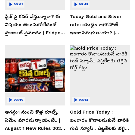
03:01
03:43
ఫ్రిజ్ పై కవర్ వేస్తున్నారా? ఈ
Today Gold and Silver
విషయం తెలుసుకోలేదంటే
rate: యుద్ధం ఆగకపోతే
ప్రాణాలకే ప్రమాదం | Fridge
ఇంకా పెరుగుతాయా? |
Cover Warning
Asianet News Telugu
03:40
03:42
ఆగస్టు1 నుంచి కొత్త రూల్స్,
Gold Price Today :
ఏమేం మారనున్నాయంటే.. |
బంగారం కొనాలనుకునే వారికి
August 1 New Rules 2026
గుడ్ న్యూస్.. ఎట్టకేలకు తగ్గిన