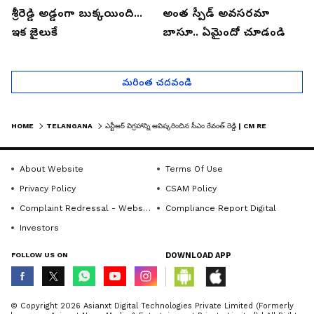
శ్రీరెడ్డి అడ్డంగా బుక్కయింది...
అంత స్పీడ్ అవసరమా
ఇక జైలుకే
బాసూ.. ఏమైందో చూడండి
మరింత చదవండి
HOME
TELANGANA
ఎన్టీఆర్ విగ్రహాన్ని ఆవిష్కరించిన సీఎం రేవంత్ రెడ్డి | CM REVANTH REDDY UNVEILS NTR STATUE
About Website
Terms Of Use
Privacy Policy
CSAM Policy
Complaint Redressal - Website
Compliance Report Digital
Investors
FOLLOW US ON
DOWNLOAD APP
© Copyright 2026 Asianxt Digital Technologies Private Limited (Formerly