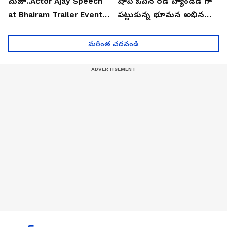
మజా..Actor Ajay Speech
షాప్ ఓపెన్ రెడ్ హ్యాండెడ్ గా
at Bhairam Trailer Event |
పట్టుకున్న భూమన అభినయ్|
Asianet News Telugu
Asianet News Telugu
మరింత చదవండి