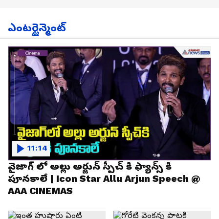
ఎంటర్టైన్మెంట్
11:14
వైజాగ్ లో అల్లు అర్జున్ స్పీచ్ కి ఫ్యాన్స్ కి
పూనకాలే | Icon Star Allu Arjun Speech @
AAA CINEMAS