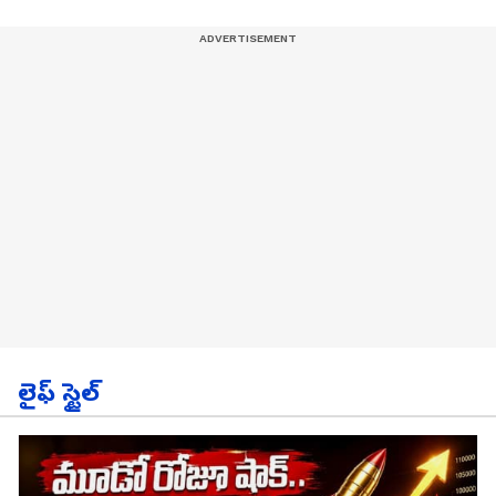
లైఫ్ స్టైల్