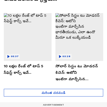
05:37
03:28
10 లక్షల రేంజ్ లో టాప్ 5
సోలార్ సిస్టం టు మోడరన్
సేఫెస్ట్ కార్స్ ఇవే...
కిచెన్: ఆటోని
ఇంటిగా మార్చేసిన
భారతీయుడు, ఎలా ఉందొ
మీరూ ఒక లుక్కేయండి
మరింత చదవండి