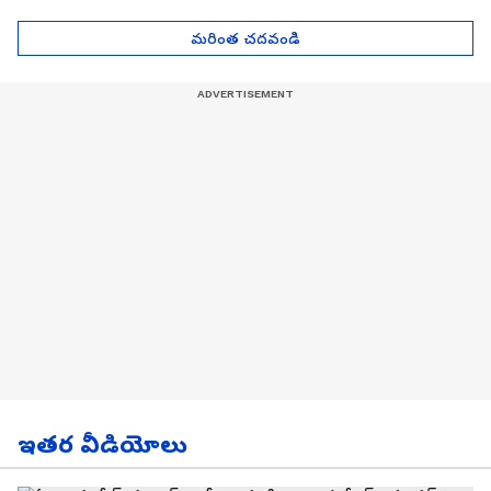
| Asianet News Telugu
గోల్డ్ రేట్లు
మరింత చదవండి
ఇతర వీడియోలు