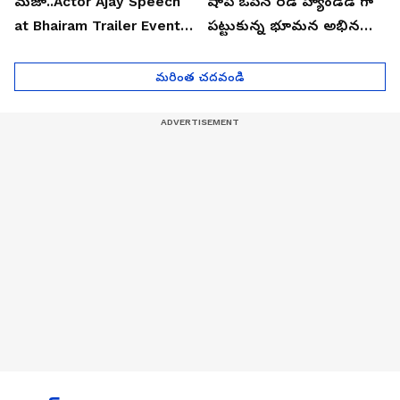
మజా..Actor Ajay Speech
షాప్ ఓపెన్ రెడ్ హ్యాండెడ్ గా
at Bhairam Trailer Event |
పట్టుకున్న భూమన అభినయ్|
Asianet News Telugu
Asianet News Telugu
మరింత చదవండి