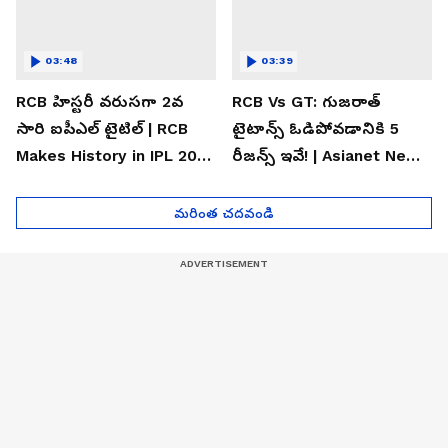
03:48
03:39
RCB హిస్టరీ వరుసగా 2వ
RCB Vs GT: గుజరాత్
సారి ఐపీఎల్ టైటిల్ | RCB
టైటాన్స్ ఓడిపోవడానికి 5
Makes History in IPL 2026
రీజన్స్ ఇవే! | Asianet News
| Asianet News Telugu
Telugu
మరింత చదవండి