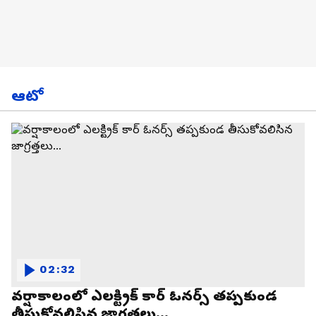
ఆటో
02:32
వర్షాకాలంలో ఎలక్ట్రిక్ కార్ ఓనర్స్ తప్పకుండ
తీసుకోవలిసిన జాగ్రత్తలు...