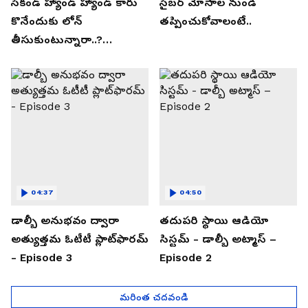
సెకండ్ హ్యాండ్ హ్యాండ్ కారు
సైబర్ మోసాల నుండి
కొనేందుకు లోన్
తప్పించుకోవాలంటే..
తీసుకుంటున్నారా..?
తప్పకుండ ఈ విషయాలు
తెలుసుకోండి..!
04:37
04:50
డాల్బీ అనుభవం ద్వారా
తదుపరి స్థాయి ఆడియో
అత్యుత్తమ ఓటీటీ ప్లాట్‌ఫారమ్
సిస్టమ్ - డాల్బీ అట్మాస్ –
- Episode 3
Episode 2
మరింత చదవండి