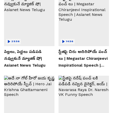
29:56
14:56
పిల్లలు, పెద్దలు పడిపడి
స్టేజిపై చిరు అదిరిపోయే పంచ్
నవ్వుకునే మ్యాజిక్ షో|
లు | Megastar Chiranjeevi
Asianet News Telugu
Inspirational Speech |
Asianet News Telugu