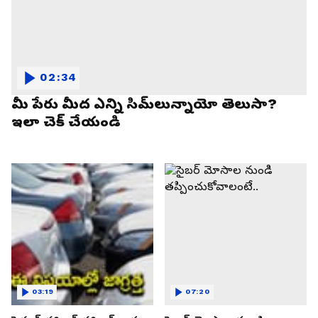
02:34
మీ పేరు మీద ఎన్ని సిమ్‌లున్నాయో తెలుసా?
ఇలా చెక్ చేయండి
03:19
07:20