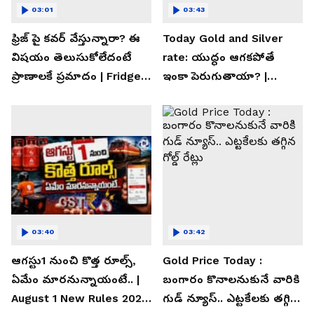
03:01
03:43
ఫ్రిజ్ పై కవర్ వేస్తున్నారా? ఈ
Today Gold and Silver
విషయం తెలుసుకోలేదంటే
rate: యుద్ధం ఆగకపోతే
ప్రాణాలకే ప్రమాదం | Fridge
ఇంకా పెరుగుతాయా? |
Cover Warning
Asianet News Telugu
03:40
03:42
ఆగస్టు1 నుంచి కొత్త రూల్స్,
Gold Price Today :
ఏమేం మారనున్నాయంటే.. |
బంగారం కొనాలనుకునే వారికి
August 1 New Rules 2026
గుడ్ న్యూస్.. ఎట్టకేలకు తగ్గిన