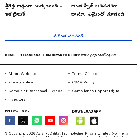
శ్రీరెడ్డి అడ్డంగా బుక్కయింది...
అంత స్పీడ్ అవసరమా
ఇక జైలుకే
బాసూ.. ఏమైందో చూడండి
మరింత చదవండి
HOME
TELANGANA
CM REVANTH REDDY: విలేఖరి ప్రశ్నకి రేవంత్ రెడ్డి అదిరిపోయే సమాధానం | ASIANET NEWS TELUGU
About Website
Terms Of Use
Privacy Policy
CSAM Policy
Complaint Redressal - Website
Compliance Report Digital
Investors
FOLLOW US ON
DOWNLOAD APP
© Copyright 2026 Asianxt Digital Technologies Private Limited (Formerly