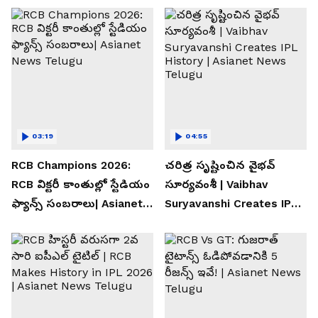
03:19
04:55
RCB Champions 2026:
చరిత్ర సృష్టించిన వైభవ్
RCB విక్టరీ కాంతుల్లో స్టేడియం
సూర్యవంశీ | Vaibhav
ఫ్యాన్స్ సంబరాలు| Asianet
Suryavanshi Creates IPL
News Telugu
History | Asianet News
Telugu