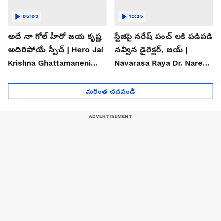
05:09
19:25
అదే నా గోల్ హీరో జయ కృష్ణ
స్టేజిపై నరేష్ పంచ్ లకి పడిపడి
అదిరిపోయే స్పీచ్ | Hero Jai
నవ్విన డైరెక్టర్, జయ్ |
Krishna Ghattamaneni
Navarasa Raya Dr. Naresh
Speech
VK Funny Speech
మరింత చదవండి