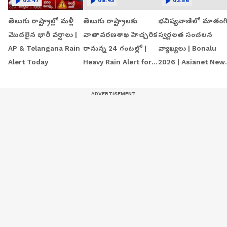
03:47
08:43
03:56
తెలుగు రాష్ట్రాల్లో మళ్లీ
తెలుగు రాష్ట్రాలకు
భవిష్యవాణిలో మాతంగ
మొదలైన భారీ వర్షాలు |
వాతావరణశాఖ హెచ్చరిక
స్వర్ణలత సంచలన
AP & Telangana Rain
రానున్న 24 గంటల్లో |
వ్యాఖ్యలు | Bonalu
Alert Today
Heavy Rain Alert for
2026 | Asianet New
AP & Telangana
Telugu