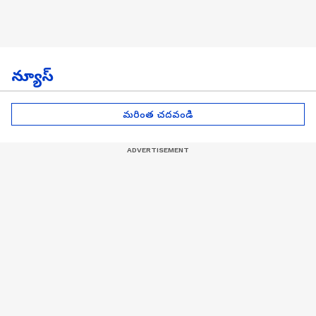
న్యూస్
మరింత చదవండి