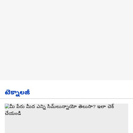
టెక్నాలజీ