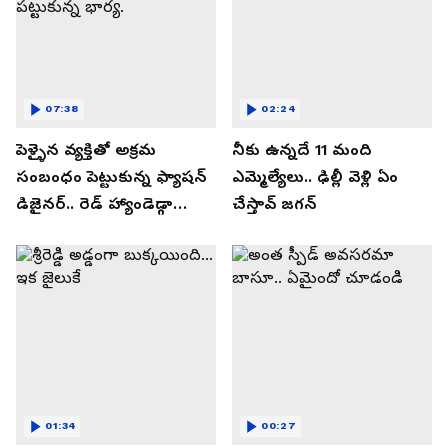
07:38
02:24
పెళ్ళైన వ్యక్తితో అక్రమ
నీకు ఉన్నదే 11 మంది
సంబంధం పెట్టుకున్న ఫ్యాషన్
ఎమ్మెల్యేలు.. ఢిల్లీ వెళ్లి ఏం
డిజైనర్.. రెడ్ హ్యాండెడ్గా
చేస్తావ్ జగన్
పట్టుకున్న భార్య.
01:34
00:27