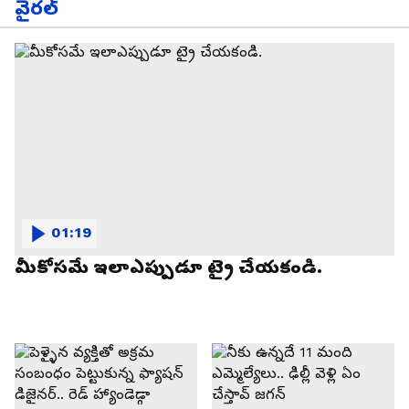
వైరల్
01:19
మీకోసమే ఇలాఎప్పుడూ ట్రై చేయకండి.