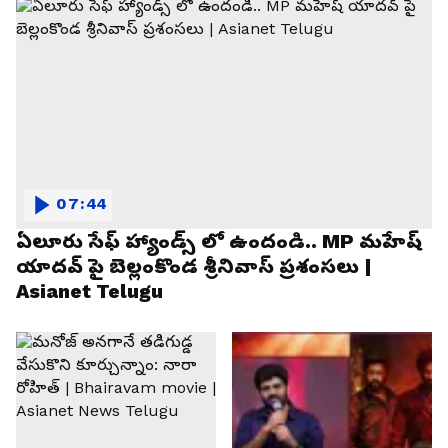
07:44
ఏలూరు సేఫ్ హ్యాండ్స్ లో ఉందండి.. MP మహేష్
యాదవ్ పై బెల్లంకొండ శ్రీనివాస్ ప్రశంసలు |
Asianet Telugu