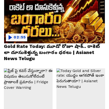
02:55
Gold Rate Today: మూడో రోజూ షాక్.. రాకెట్
లా దూసుకెళ్తున్న బంగారం ధరలు | Asianet
News Telugu