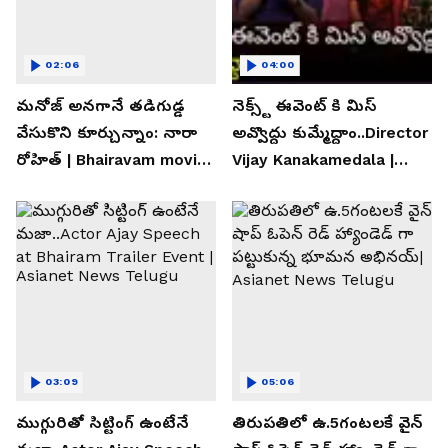
02:06
04:00
మనోజ్ అనగానే తడిగుడ్డ
నెక్స్ట్ ఈవెంట్ కి మిస్
వేసుకొని కూర్చున్నాం: నారా
అవ్వొద్దు కుమ్మేద్దాం..Director
రోహిత్ | Bhairavam movie |
Vijay Kanakamedala |
Asianet News Telugu
Asianet News Telugu
03:09
05:06
ముగ్గురితో సిట్టింగ్ ఉంటేనే
తిరుపతిలో ఉ.5గంటలకే వైన్