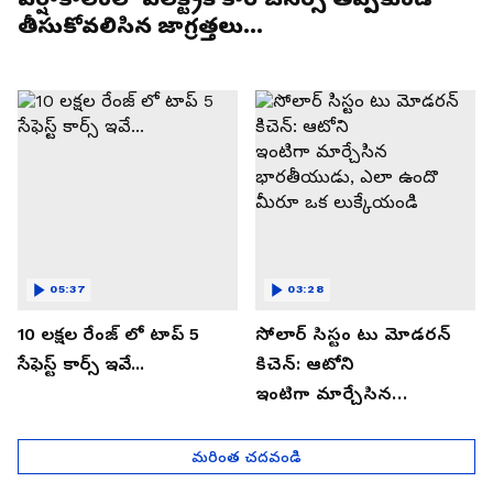
తీసుకోవలిసిన జాగ్రత్తలు...
05:37
03:28
10 లక్షల రేంజ్ లో టాప్ 5
సోలార్ సిస్టం టు మోడరన్
సేఫెస్ట్ కార్స్ ఇవే...
కిచెన్: ఆటోని
ఇంటిగా మార్చేసిన
భారతీయుడు, ఎలా ఉందొ
మీరూ ఒక లుక్కేయండి
మరింత చదవండి