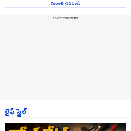
మరింత చదవండి
లైఫ్ స్టైల్