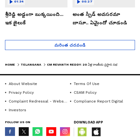
01:34
00:27
శ్రీరెడ్డి అడ్డంగా బుక్కయింది...
అంత స్పీడ్ అవసరమా
ఇక జైలుకే
బాసూ.. ఏమైందో చూడండి
మరింత చదవండి
HOME
TELANGANA
CM REVANTH REDDY: 20 ఏళ్ల రాజకీయ ప్రస్థాన సభలో సీఎం రేవంత్ రెడ్డి పవర్ ఫుల్ స్పీచ్ | ASIANET TELUGU
About Website
Terms Of Use
Privacy Policy
CSAM Policy
Complaint Redressal - Website
Compliance Report Digital
Investors
FOLLOW US ON
DOWNLOAD APP