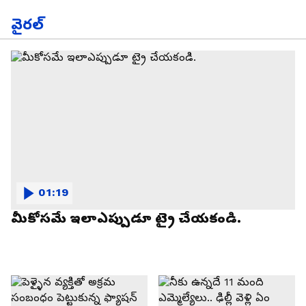
వైరల్
01:19
మీకోసమే ఇలాఎప్పుడూ ట్రై చేయకండి.