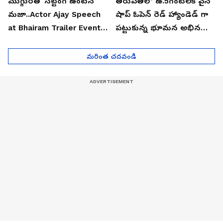
ముగ్గురితో సిట్టింగ్ ఉంటేనే
తిరుపతిలో ఉ.5గంటలకే వైన్
మజా..Actor Ajay Speech
షాప్ ఓపెన్ రెడ్ హ్యాండెడ్ గా
at Bhairam Trailer Event |
పట్టుకున్న భూమన అభినయ్|
Asianet News Telugu
Asianet News Telugu
మరింత చదవండి