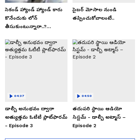
సెకండ్ హ్యాండ్ హ్యాండ్ కారు
సైబర్ మోసాల నుండి
కొనేందుకు లోన్
తప్పించుకోవాలంటే..
తీసుకుంటున్నారా..?
తప్పకుండ ఈ విషయాలు
తెలుసుకోండి..!
04:37
04:50
డాల్బీ అనుభవం ద్వారా
తదుపరి స్థాయి ఆడియో
అత్యుత్తమ ఓటీటీ ప్లాట్‌ఫారమ్
సిస్టమ్ - డాల్బీ అట్మాస్ –
- Episode 3
Episode 2