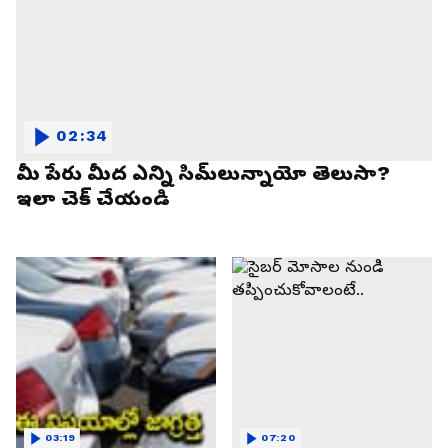
02:34
మీ పేరు మీద ఎన్ని సిమ్‌లున్నాయో తెలుసా?
ఇలా చెక్ చేయండి
03:19
07:20