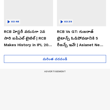
03:48
03:39
RCB హిస్టరీ వరుసగా 2వ
RCB Vs GT: గుజరాత్
సారి ఐపీఎల్ టైటిల్ | RCB
టైటాన్స్ ఓడిపోవడానికి 5
Makes History in IPL 2026
రీజన్స్ ఇవే! | Asianet News
| Asianet News Telugu
Telugu
మరింత చదవండి