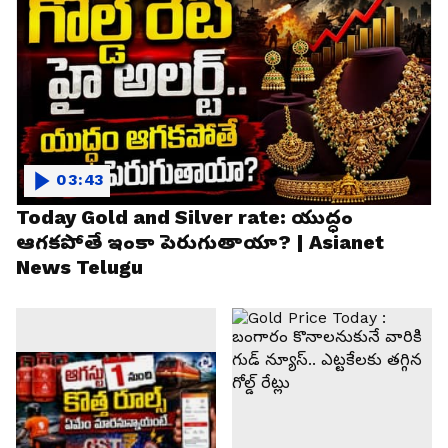
03:43
Today Gold and Silver rate: యుద్ధం
ఆగకపోతే ఇంకా పెరుగుతాయా? | Asianet
News Telugu