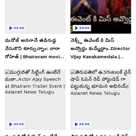
02:06
04:00
మనోజ్ అనగానే తడిగుడ్డ
నెక్స్ట్ ఈవెంట్ కి మిస్
వేసుకొని కూర్చున్నాం: నారా
అవ్వొద్దు కుమ్మేద్దాం..Director
రోహిత్ | Bhairavam movie |
Vijay Kanakamedala |
Asianet News Telugu
Asianet News Telugu
03:09
05:06