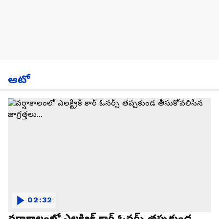
ఆటో
02:32
వర్షాకాలంలో ఎలక్ట్రిక్ కార్ ఓనర్స్ తప్పకుండ