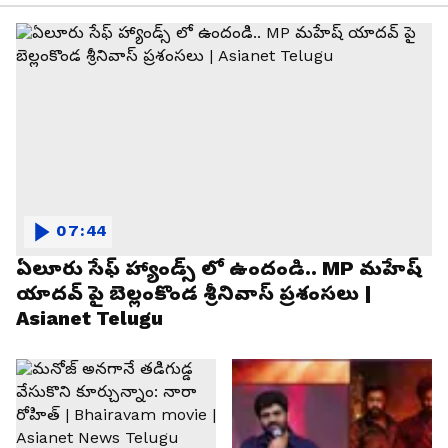
07:44
ఏలూరు సేఫ్ హ్యాండ్స్ లో ఉందండి.. MP మహేష్
యాదవ్ పై బెల్లంకొండ శ్రీనివాస్ ప్రశంసలు |
Asianet Telugu