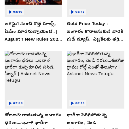
03:40
03:42
ఆగస్టు1 నుంచి కొత్త రూల్స్,
Gold Price Today :
ఏమేం మారనున్నాయంటే.. |
బంగారం కొనాలనుకునే వారికి
August 1 New Rules 2026
గుడ్ న్యూస్.. ఎట్టకేలకు తగ్గిన
| Asianet News Telugu
గోల్డ్ రేట్లు
02:58
03:46
దోబూచులాడుతున్న బంగారం
భారీగా పెరిగిపోతున్న
ధరలు....ఇవాళ భారీగా
బంగారం, వెండి