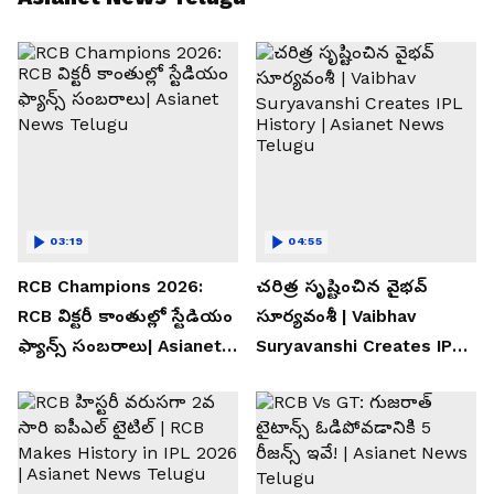
03:19
04:55
RCB Champions 2026:
చరిత్ర సృష్టించిన వైభవ్
RCB విక్టరీ కాంతుల్లో స్టేడియం
సూర్యవంశీ | Vaibhav
ఫ్యాన్స్ సంబరాలు| Asianet
Suryavanshi Creates IPL
News Telugu
History | Asianet News
Telugu