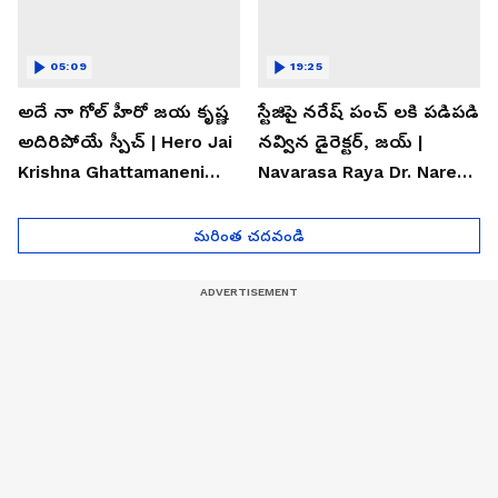
05:09
19:25
అదే నా గోల్ హీరో జయ కృష్ణ
స్టేజిపై నరేష్ పంచ్ లకి పడిపడి
అదిరిపోయే స్పీచ్ | Hero Jai
నవ్విన డైరెక్టర్, జయ్ |
Krishna Ghattamaneni
Navarasa Raya Dr. Naresh
Speech
VK Funny Speech
మరింత చదవండి