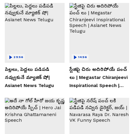
29:56
14:56
పిల్లలు, పెద్దలు పడిపడి
స్టేజిపై చిరు అదిరిపోయే పంచ్
నవ్వుకునే మ్యాజిక్ షో|
లు | Megastar Chiranjeevi
Asianet News Telugu
Inspirational Speech |
Asianet News Telugu