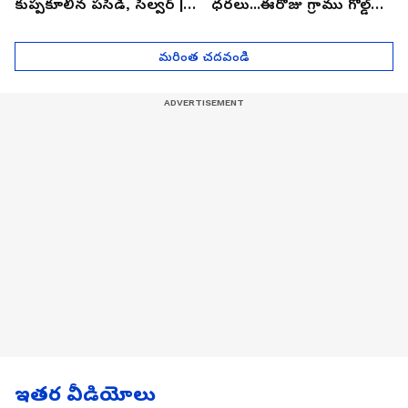
కుప్పకూలిన పసిడి, సిల్వర్ |
ధరలు...ఈరోజు గ్రాము గోల్డ్
Asianet News Telugu
ఎంతో తెలుసా? | Asianet
News Telugu
మరింత చదవండి
ఇతర వీడియోలు