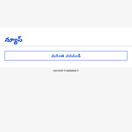
న్యూస్
మరింత చదవండి