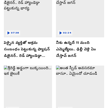
07:38
02:24
పెళ్ళైన వ్యక్తితో అక్రమ
నీకు ఉన్నదే 11 మంది
సంబంధం పెట్టుకున్న ఫ్యాషన్
ఎమ్మెల్యేలు.. ఢిల్లీ వెళ్లి ఏం
డిజైనర్.. రెడ్ హ్యాండెడ్గా
చేస్తావ్ జగన్
పట్టుకున్న భార్య.