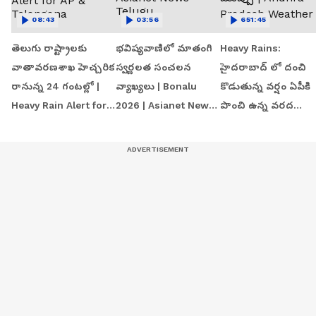
08:43
03:56
651:45
తెలుగు రాష్ట్రాలకు
భవిష్యవాణిలో మాతంగి
Heavy Rains:
వాతావరణశాఖ హెచ్చరిక
స్వర్ణలత సంచలన
హైదరాబాద్ లో దంచి
రానున్న 24 గంటల్లో |
వ్యాఖ్యలు | Bonalu
కొడుతున్న వర్షం ఏపీకి
Heavy Rain Alert for
2026 | Asianet News
పొంచి ఉన్న వరద
AP & Telangana
Telugu
ముప్పు | Andhra
Pradesh Weather