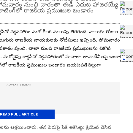
 సోమవారం నుంచి వారంతా ఈడీ ఎదుట హాజరయ్యే
్ చాటింగ్‌లో రాజకీయ ప్రముఖుల బండారం
క్యాసినో వ్యవహారం మరో కీలక మలుపు తిరిగింది. నాలుగు రోజుల
డీ నలుగురు రాజకీయ నాయకులకు నోటీసులు ఇచ్చింది. సోమవారం
కాశం వుంది. చాలా మంది రాజకీయ ప్రముఖులను చికోటి
ంచింది. మరోవైపు క్యాసినో వ్యవహారంలో హవాలా లావాదేవీలపై ఇంకా
ాటింగ్‌లో రాజకీయ ప్రముఖుల బండారం బయటపడినట్లుగా
READ FULL ARTICLE
సులను ఆశ్రయించారు. తన పేరుపై ఫేక్‌ అకౌంట్లు క్రియేట్‌ చేసిన