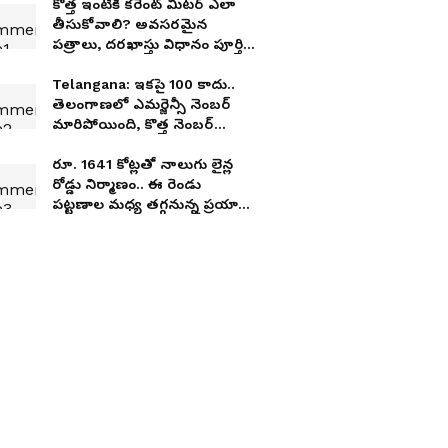
కొత్త ఇంటికి కరెంట్ మీట‌ర్ ఎలా
తీసుకోవాలి? అవసరమైన
పత్రాలు, దరఖాస్తు విధానం పూర్తి
వివరాలు
Telangana: ఇక‌పై 100 కాదు..
తెలంగాణ‌లో ఎమ‌ర్జెన్సీ నెంబ‌ర్
మారిపోయింది, కొత్త నెంబ‌ర్
ఏంటంటే
రూ. 1641 కోట్ల‌తో నాలుగు లైన్ల
రోడ్డు నిర్మాణం.. ఈ రెండు
ప‌ట్ట‌ణాల మ‌ధ్య త‌గ్గ‌నున్న ప్ర‌యాణ
స‌మ‌యం