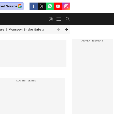
red Source
ure
Monsoon Snake Safety
Akkineni Nageswara Rao
IRCTC Tour Pac