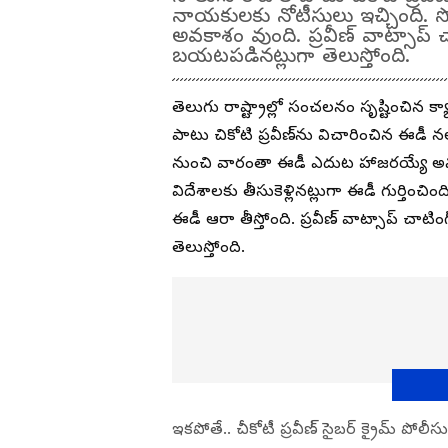
నాయకులకు నోటీసులు ఇచ్చింది.
అవకాశం వుంది. ప్రవీణ్ వాట్సాప
బయటపడినట్లుగా తెలుస్తోంది.
తెలుగు రాష్ట్రాల్లో సంచలనం సృష్టించిన 
పాటు చికోటి ప్రవీణ్‌ను విచారించిన ఈ
నుంచి వారంతా ఈడీ ఎదుట హాజరయ్యే అవ
విదేశాలకు తీసుకెళ్లినట్లుగా ఈడీ గుర్తి
ఈడీ ఆరా తీస్తోంది. ప్రవీణ్ వాట్సాప్ చ
తెలుస్తోంది.
ఇకపోతే.. చీకోటీ ప్రవీణ్‌ సైబర్ క్రైమ్ పోలీ