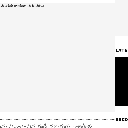
LATE
RECO
ీణ్‌ను విచారించిన ఈడీ నలుగురు రాజకీయ