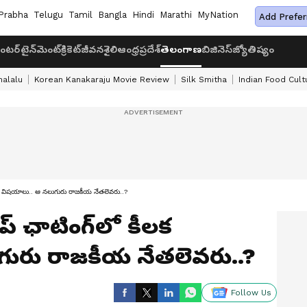
Prabha
Telugu
Tamil
Bangla
Hindi
Marathi
MyNation
Add Prefer
ంటర్‌టైన్‌మెంట్
క్రికెట్
జీవనశైలి
ఆంధ్రప్రదేశ్
తెలంగాణ
బిజినెస్
జ్యోతిష్యం
halalu
Korean Kanakaraju Movie Review
Silk Smitha
Indian Food Cult
 కీలక విషయాలు.. ఆ నలుగురు రాజకీయ నేతలెవరు..?
ాప్ ఛాటింగ్‌లో కీలక
ురు రాజకీయ నేతలెవరు..?
Follow Us