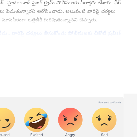
ీణ్.. హైదరాబాద్ సైబర్ క్రైమ్ పోలీసులకు ఫిర్యాదు చేశారు. ఫేక్
ులు పెడుతున్నారని ఆరోపించాడు. అటువంటి వారిపై చర్యలు
ల మానసికంగా ఒత్తిడికి గురవుతున్నానని చెప్పారు.
.. వారిపై చర్యలు తీసుకోండి: పోలీసులకు చీకోటీ ప్రవీణ్