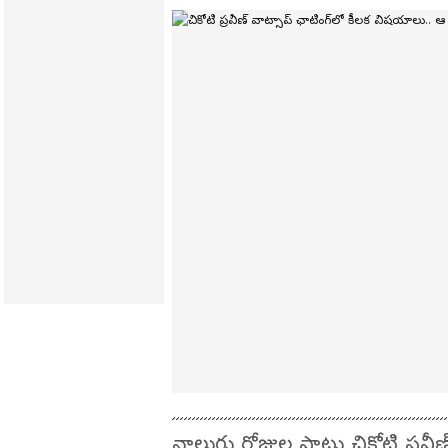
నాలుగు రోజుల పాటు చికోటి ప్రవ