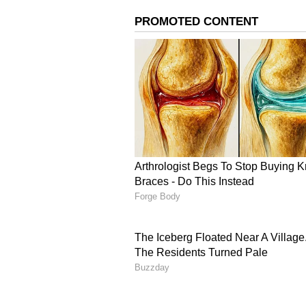
వెల్లడిస్తానని కూడా ఆయన వివరించారు.