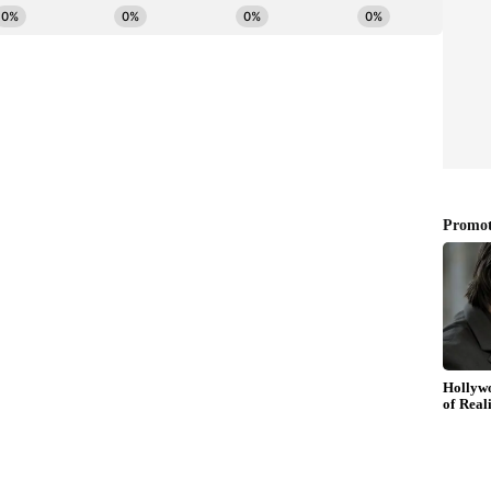
జిక మాధ్యమాల్లో పోస్టులు చేస్తున్నారని.. అసలు ఆయనతో
ారు. దీని వెనుక ఏపీ ప్రతిపక్ష నాయకులు ఉన్నట్లుగా
లలో కించపరిచే విధంగా పోస్టులు పెట్టే వ్యక్తులను
పేర్కొన్నారు. ఇదే విషయంపై ఏపీ పోలీసులకు కూడా ఫిర్యాదు
తవాలు రాయాలని ప్రవీణ్ మీడియాను కోరారు. అతిగా
ం చేయడం వల్ల మీకు వచ్చే లాభం కూడా లేదని ఆయన
లు మీడియా సంస్థలు పలు రకాలైన కథనాలు ప్రసారం
టో మీరే తేల్చుకోవాలని చికోటి కోరారు. ఏది వాస్తవమో కూడా
ాత్రమే ప్రసారం చేయాలని ఆయన మీడియాను కోరారు.వాస్తవాలు
ు. అతిగా ఊహించుకొని తనను డీఫేమ్ చేయడం ద్వారా
చారు. కేసినో కు సంబంధించి తాను త్వరలోనే అన్ని విషయాలను