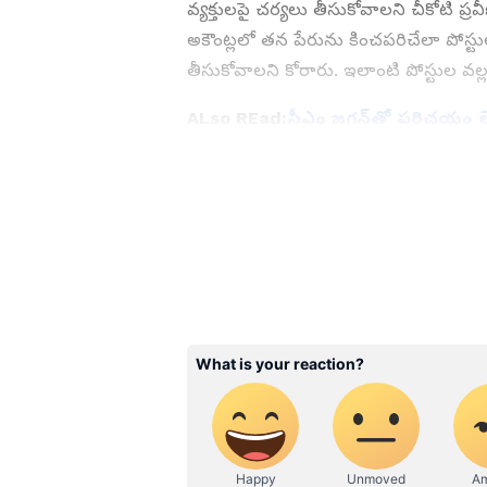
వ్యక్తులపై చర్యలు తీసుకోవాలని చీకోటి ప్రవ
అకౌంట్లలో తన పేరును కించపరిచేలా పోస్ట
తీసుకోవాలని కోరారు. ఇలాంటి పోస్టుల వల్
ALso REad:
సీఎం జగన్‌తో పరిచయం లేదు
ఫిర్యాదు
ABOUT THE AUTHOR
SK
Siva Kodati