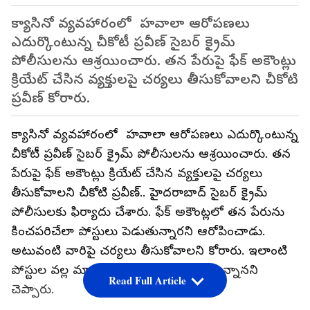
క్యాసినో వ్యవహారంలో హవాలా ఆరోపణలు
ఎదుర్కొంటున్న చీకోటీ ప్రవీణ్‌ సైబర్ క్రైమ్
పోలీసులను ఆశ్రయించారు. తన పేరుపై ఫేక్‌ అకౌంట్లు
క్రియేట్‌ చేసిన వ్యక్తులపై చర్యలు తీసుకోవాలని చీకోటి
ప్రవీణ్ కోరారు.
క్యాసినో వ్యవహారంలో హవాలా ఆరోపణలు ఎదుర్కొంటున్న
చీకోటీ ప్రవీణ్‌ సైబర్ క్రైమ్ పోలీసులను ఆశ్రయించారు. తన
పేరుపై ఫేక్‌ అకౌంట్లు క్రియేట్‌ చేసిన వ్యక్తులపై చర్యలు
తీసుకోవాలని చీకోటి ప్రవీణ్.. హైదరాబాద్ సైబర్ క్రైమ్
పోలీసులకు ఫిర్యాదు చేశారు. ఫేక్ అకౌంట్లలో తన పేరును
కించపరిచేలా పోస్టులు పెడుతున్నారని ఆరోపించాడు.
అటువంటి వారిపై చర్యలు తీసుకోవాలని కోరారు. ఇలాంటి
పోస్టుల వల్ల మానసికంగా ఒత్తిడికి గురవుతున్నానని
Read Full Article
చెప్పారు.