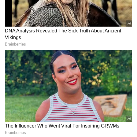
36 ఏళ్ల క్రితం మాదాపూర్‌లో గజం
బంగాళాఖాతంలో
ధ‌ర ఎంత ఉండేదో తెలుసా? లక్ష
అల్పపీడనం...ఇక ఏపీలో దంచుడే
పెట్టుడి పెట్టుంటే, నేడు
| Asianet News Telugu
కోటీశ్వ‌రుల‌య్యేవారు
LATEST VIDEOS
చీరను నేసిన సీఎం చంద్రబాబు | CM
Chandrababu Chirala tour | Asianet
Telugu
బంగాళాఖాతంలో అల్పపీడనం...ఇక ఏపీలో
దంచుడే | Asianet News Telugu