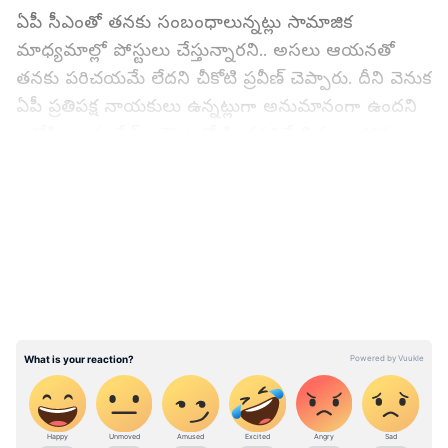
ఏపీ సీఎంతో తనకు సంబంధాలున్నట్లు సామాజిక
మాధ్యమాల్లో పోస్టులు చేస్తున్నారని.. అసలు ఆయనతో
తనకు పరిచయమే లేదని చీకోటి ప్రవీణ్ చెప్పారు. దీని వెనుక
ఏపీ ప్రతిపక్ష నాయకులు ఉన్నట్లుగా అనుమానంగా ఉందని
ఆరోపించారు. ఫేక్ అకౌంట్లలో కించపరిచే విధంగా పోస్టులు
పెట్టే వ్యక్తులను పట్టుకోవాలని ఫిర్యాదులో చీకోటి ప్రవీణ్
LATEST VIDEOS
పేర్కొన్నారు. ఇదే విషయంపై ఏపీ పోలీసులకు కూడా
ఫిర్యాదు చేయనున్నట్టుగా చెప్పారు. ఇక, ఈ కేసులో చీకోటి
ప్రవీణ్ నేడు మూడో రోజు ఈడీ ఎదుట విచారణకు
హాజరయ్యారు.
ఇక, రెండో రోజు (ఆగస్టు 2) ఈడీ విచారణకు హాజరయ్యే
ముందు చీకోటీ ప్రవీణ్ మీడియాతో మాట్లాడుతూ.. నకిలీ
సోషల్ మీడియా ఖాతాలు ఎవరు సృష్టించారో తనకు
తెలియదన్నారు. ఈ విషయమై విచారణ జరిపించాలని