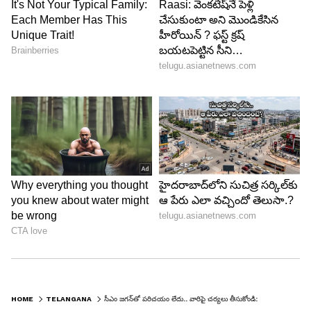
HOME
TELANGANA
సీఎం జగన్‌తో పరిచయం లేదు.. వారిపై చర్యలు తీసుకోండి: పోలీసులకు చీకోటీ ప్రవీణ్ ఫిర్యాదు