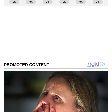
ABOUT THE AUTHOR
ఆయన పోలీసులను కోరారు.
Sumanth K
SK
Follow Us