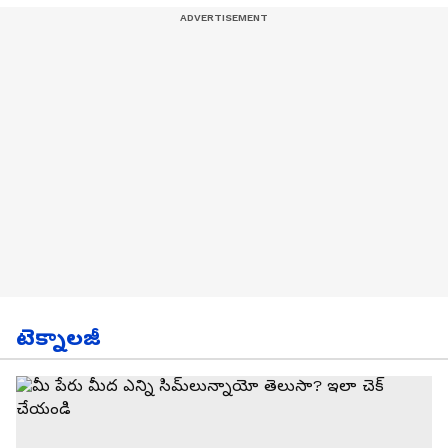
టెక్నాలజీ