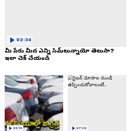
02:34
మీ పేరు మీద ఎన్ని సిమ్‌లున్నాయో తెలుసా?
ఇలా చెక్ చేయండి
03:19
07:20