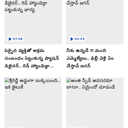
07:38
02:24
పెళ్ళైన వ్యక్తితో అక్రమ
నీకు ఉన్నదే 11 మంది
సంబంధం పెట్టుకున్న ఫ్యాషన్
ఎమ్మెల్యేలు.. ఢిల్లీ వెళ్లి ఏం
డిజైనర్.. రెడ్ హ్యాండెడ్గా
చేస్తావ్ జగన్
పట్టుకున్న భార్య.