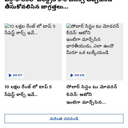
తీసుకోవలిసిన జాగ్రత్తలు...
05:37
03:28
10 లక్షల రేంజ్ లో టాప్ 5
సోలార్ సిస్టం టు మోడరన్
సేఫెస్ట్ కార్స్ ఇవే...
కిచెన్: ఆటోని
ఇంటిగా మార్చేసిన
భారతీయుడు, ఎలా ఉందొ
మీరూ ఒక లుక్కేయండి
మరింత చదవండి