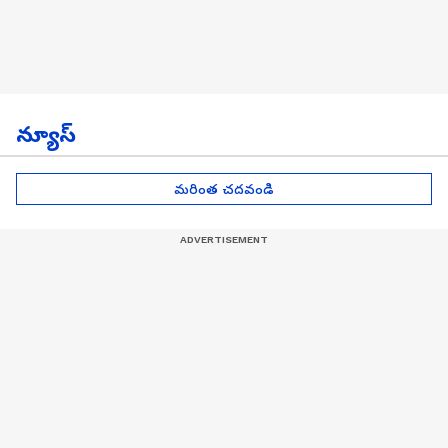
న్యూస్
మరింత చదవండి