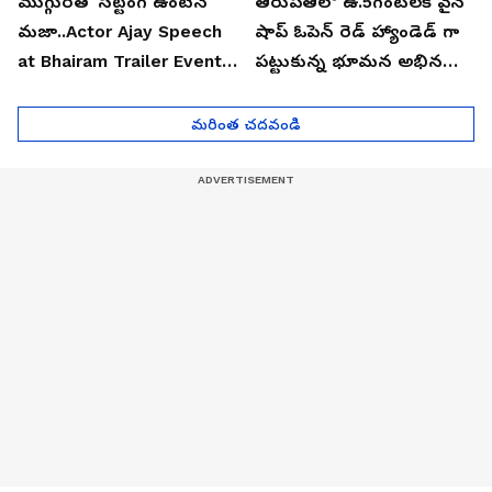
ముగ్గురితో సిట్టింగ్ ఉంటేనే
తిరుపతిలో ఉ.5గంటలకే వైన్
మజా..Actor Ajay Speech
షాప్ ఓపెన్ రెడ్ హ్యాండెడ్ గా
at Bhairam Trailer Event |
పట్టుకున్న భూమన అభినయ్|
Asianet News Telugu
Asianet News Telugu
మరింత చదవండి