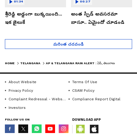
01:34
00:27
శ్రీరెడ్డి అడ్డంగా బుక్కయింది...
అంత స్పీడ్ అవసరమా
ఇక జైలుకే
బాసూ.. ఏమైందో చూడండి
మరింత చదవండి
HOME
TELANGANA
AP & TELANGANA RAIN ALERT : ఏపీ, తెలంగాణలో పిడుగులు, ఈదురుగాలులతో వానలే వానలు. | ASIANET NEWS TELUGU
About Website
Terms Of Use
Privacy Policy
CSAM Policy
Complaint Redressal - Website
Compliance Report Digital
Investors
FOLLOW US ON
DOWNLOAD APP