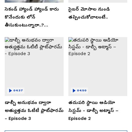
సెకండ్ హ్యాండ్ హ్యాండ్ కారు
సైబర్ మోసాల నుండి
కొనేందుకు లోన్
తప్పించుకోవాలంటే..
తీసుకుంటున్నారా..?
తప్పకుండ ఈ విషయాలు
తెలుసుకోండి..!
04:37
04:50
డాల్బీ అనుభవం ద్వారా
తదుపరి స్థాయి ఆడియో
అత్యుత్తమ ఓటీటీ ప్లాట్‌ఫారమ్
సిస్టమ్ - డాల్బీ అట్మాస్ –
- Episode 3
Episode 2