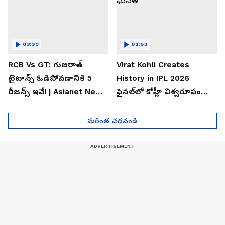
03:39
02:53
RCB Vs GT: గుజరాత్
Virat Kohli Creates
టైటాన్స్ ఓడిపోవడానికి 5
History in IPL 2026
రీజన్స్ ఇవే! | Asianet News
ఫైన‌ల్‌లో కోహ్లీ విశ్వ‌రూపం
Telugu
ఐపీఎల్ చ‌రిత్ర‌లో అరుదైన
ఘ‌న‌త
మరింత చదవండి