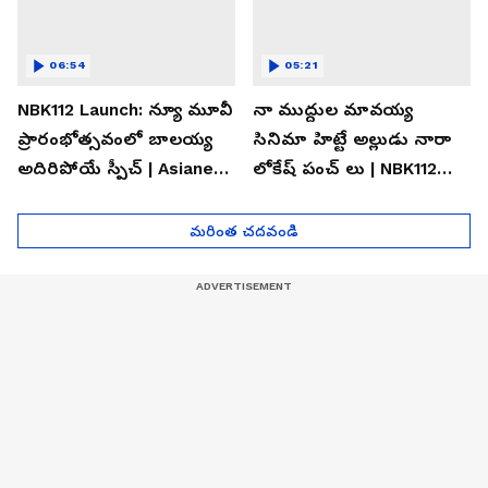
06:54
05:21
NBK112 Launch: న్యూ మూవీ
నా ముద్దుల మావయ్య
ప్రారంభోత్సవంలో బాలయ్య
సినిమా హిట్టే అల్లుడు నారా
అదిరిపోయే స్పీచ్ | Asianet
లోకేష్ పంచ్ లు | NBK112
News Telugu
Launch | Asianet News
Telugu
మరింత చదవండి