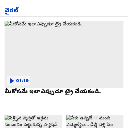
వైరల్
01:19
మీకోసమే ఇలాఎప్పుడూ ట్రై చేయకండి.