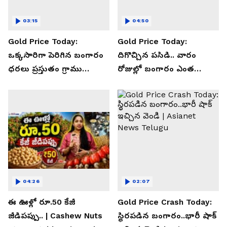
03:15
04:50
Gold Price Today:
Gold Price Today:
ఒక్కసారిగా పెరిగిన బంగారం
దిగొచ్చిన పసిడి.. వారం
ధరలు ప్రస్తుతం గ్రాము
రోజుల్లో బంగారం ఎంత
ఎంతంటే?| Asianet News
తగ్గిందో తెలుసా | Asianet
Telugu
News Telugu
04:26
02:07
ఈ ఊళ్లో రూ.50 కేజీ
Gold Price Crash Today:
జీడిపప్పు.. | Cashew Nuts
స్థిరపడిన బంగారం..భారీ షాక్