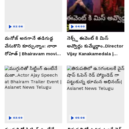
02:06
04:00
మనోజ్ అనగానే తడిగుడ్డ
నెక్స్ట్ ఈవెంట్ కి మిస్
వేసుకొని కూర్చున్నాం: నారా
అవ్వొద్దు కుమ్మేద్దాం..Director
రోహిత్ | Bhairavam movie |
Vijay Kanakamedala |
Asianet News Telugu
Asianet News Telugu
03:09
05:06