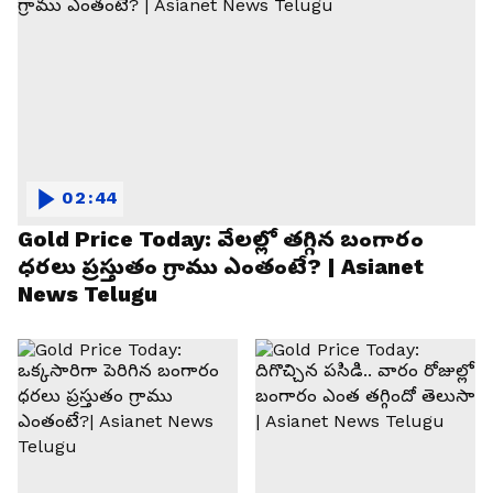
02:44
Gold Price Today: వేలల్లో తగ్గిన బంగారం
ధరలు ప్రస్తుతం గ్రాము ఎంతంటే? | Asianet
News Telugu