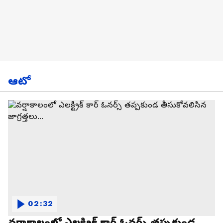
ఆటో
02:32
వర్షాకాలంలో ఎలక్ట్రిక్ కార్ ఓనర్స్ తప్పకుండ