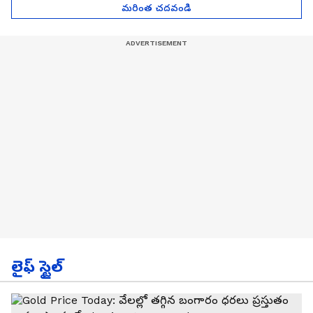
మరింత చదవండి
లైఫ్ స్టైల్