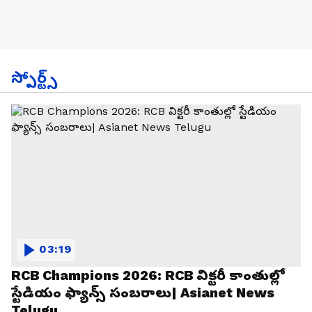
స్పోర్ట్స్
03:19
RCB Champions 2026: RCB విక్టరీ కాంతుల్లో
స్టేడియం ఫ్యాన్స్ సంబరాలు| Asianet News
Telugu