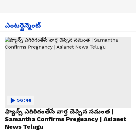
ఎంటర్టైన్మెంట్
56:48
ఫ్యాన్స్ ఎగిరిగంతేసే వార్త చెప్పిన సమంత |
Samantha Confirms Pregnancy | Asianet
News Telugu