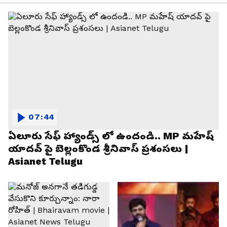
07:44
ఏలూరు సేఫ్ హ్యాండ్స్ లో ఉందండి.. MP మహేష్
యాదవ్ పై బెల్లంకొండ శ్రీనివాస్ ప్రశంసలు |
Asianet Telugu