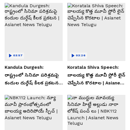
03:57
03:26
Kandula Durgesh:
Koratala Shiva Speech:
రాష్ట్రంలో సినిమా పరిశ్రమపై
బాలయ్య కొత్త మూవీ స్టోరీ లైన్
కందుల దుర్గేష్ కీలక ప్రకటన |
చెప్పేసిన కొరటాల | Asianet
Asianet News Telugu
News Telugu