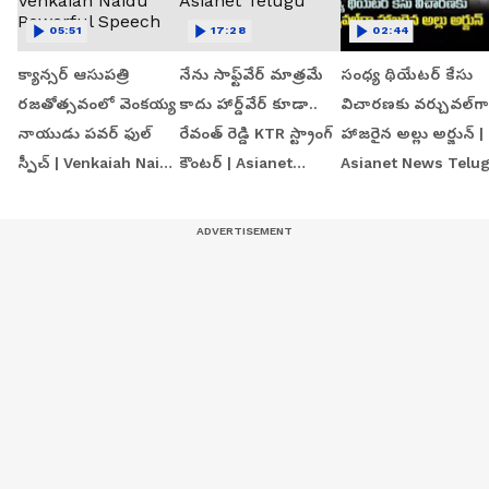
05:51
17:28
02:44
క్యాన్సర్ ఆసుపత్రి
నేను సాఫ్ట్‌వేర్ మాత్రమే
సంధ్య థియేటర్ కేసు
రజతోత్సవంలో వెంకయ్య
కాదు హార్డ్‌వేర్ కూడా..
విచారణకు వర్చువల్‌గా
నాయుడు పవర్ ఫుల్
రేవంత్ రెడ్డి KTR స్ట్రాంగ్
హాజరైన అల్లు అర్జున్ |
స్పీచ్ | Venkaiah Naidu
కౌంటర్ | Asianet
Asianet News Telu
Powerful Speech
Telugu