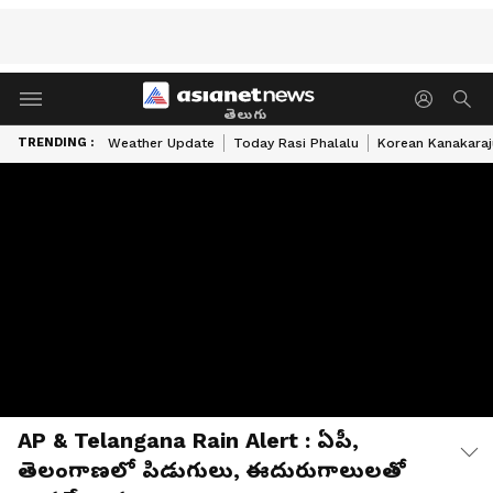
తెలుగు
TRENDING :
Weather Update
Today Rasi Phalalu
Korean Kanakaraj
AP & Telangana Rain Alert : ఏపీ,
తెలంగాణలో పిడుగులు, ఈదురుగాలులతో