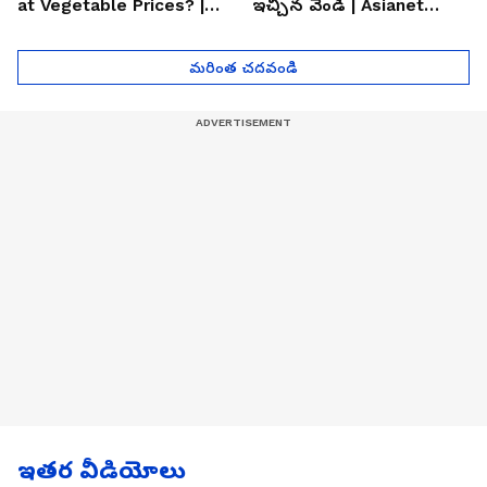
at Vegetable Prices? |
ఇచ్చిన వెండి | Asianet
Asianet News Telugu
News Telugu
మరింత చదవండి
ఇతర వీడియోలు