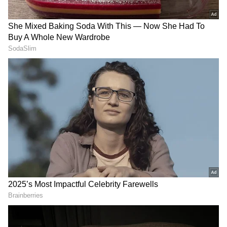
DOWNLOAD APP
హైద్రాబాద్ , సికింద్రాబాద్ లలో వరుస అగ్ని ప్రమాదాలు
చోటు చేసుకుంటున్నాయి. అగ్ని ప్రమాదాలు చోటు
చేసుకున్న సమయాల్లో అధికారులు హడావుడి