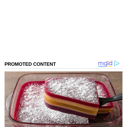
NL
హైదరాబాద్
Follow Us