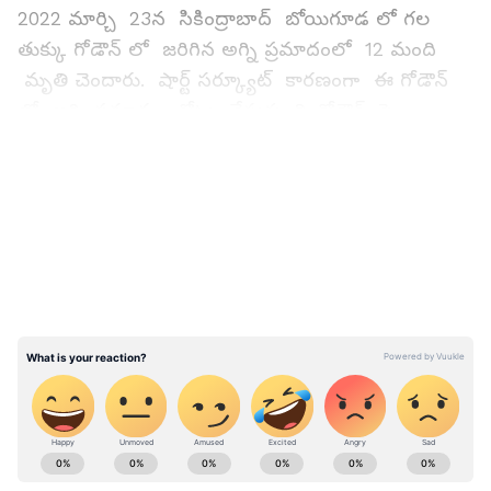
2022 మార్చి 23న సికింద్రాబాద్ బోయిగూడ లో గల
తుక్కు గోడౌన్ లో జరిగిన అగ్ని ప్రమాదంలో 12 మంది
మృతి చెందారు. షార్ట్ సర్క్యూట్ కారణంగా ఈ గోడౌన్
లో అగ్ని ప్రమాదం చోటు చేసుకుంది. గోడౌన్ పై
అంతస్థులో నిద్రపోయిన కార్మికులు నిద్రలోనే మృత్యువాత
LATEST VIDEOS
పడ్డారు.
2022 సెప్టెంబర్ 12న సికింద్రాబాద్ రూబీ లాడ్జిలో అగ్ని
ప్రమాదం జరిగింది. ఈ ప్రమాదంలో 8 మంది మృతి
చెందారు. ఈ ఏడాది జనవరి 29వ తేదీన సికింద్రాబాద్
డెక్కన్ మాల్ లో అగ్ని ప్రమాదం జరిగింది. ఈ
ప్రమాదంలో ముగ్గురు మృతి చెందారు. నిన్న సికింద్రాబాద్
స్వప్నలోక్ కాంప్లెక్స్ లో జరిగిన అగ్ని ప్రమాదంలో
ఆరుగరు మృతి చెందారు.
ABOUT THE AUTHOR
narsimha lode