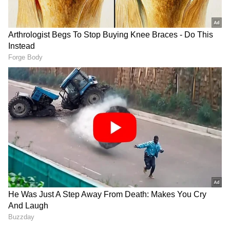
Smart Ration Card : ఇకపై
IMD Rain Alert : ఆకాశంలో
ఏటిఎం, పాన్ కార్డుల్లాగే స్మార్ట్
నల్లని మేఘాలు లోడింగ్...
రేషన్ కార్డు.. తెలంగాణలో
తెలంగాణలో 10, ఏపీలో 7
పంపిణీకి ముహూర్తం ఖరారు
జిల్లాల్లో భారీ వర్షాలు
LATEST VIDEOS
ఇంత హుషారు ఏంటి భయ్యా ఎలా
కొట్టేసుకుంటున్నాడో చూడండి | Hushar
Pittalu Movie Press Meet | Actor
Bhanu
డ్రగ్స్ రహిత సమాజం కోసం మోదీ మాస్టర్
ప్లాన్ | Nasha Mukt Yuva for Viksit
Bharat Explained