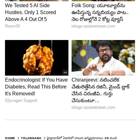
HOME
TELANGANA
హైద్రాబాద్‌లో ఏడాదిలో నాలుగు అగ్నిప్రమాదాలు: 29 మంది మృతి