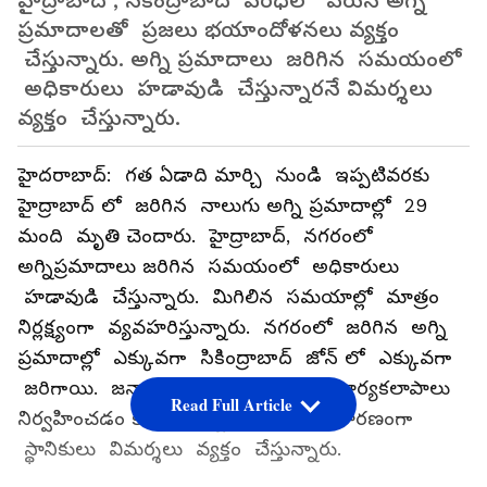
హైద్రాబాద్ , సికింద్రాబాద్ పరిధిలో వరుస అగ్ని
ప్రమాదాలతో ప్రజలు భయాందోళనలు వ్యక్తం
చేస్తున్నారు. అగ్ని ప్రమాదాలు జరిగిన సమయంలో
అధికారులు హడావుడి చేస్తున్నారనే విమర్శలు
వ్యక్తం చేస్తున్నారు.
హైదరాబాద్: గత ఏడాది మార్చి నుండి ఇప్పటివరకు
హైద్రాబాద్ లో జరిగిన నాలుగు అగ్ని ప్రమాదాల్లో 29
మంది మృతి చెందారు. హైద్రాబాద్, నగరంలో
అగ్నిప్రమాదాలు జరిగిన సమయంలో అధికారులు
హడావుడి చేస్తున్నారు. మిగిలిన సమయాల్లో మాత్రం
నిర్లక్ష్యంగా వ్యవహరిస్తున్నారు. నగరంలో జరిగిన అగ్ని
ప్రమాదాల్లో ఎక్కువగా సికింద్రాబాద్ జోన్ లో ఎక్కువగా
జరిగాయి. జనావాసాల మద్య వాణిజ్య కార్యకలాపాలు
Read Full Article
నిర్వహించడం కూడా అగ్ని ప్రమాదాలకు కారణంగా
స్థానికులు విమర్శలు వ్యక్తం చేస్తున్నారు.