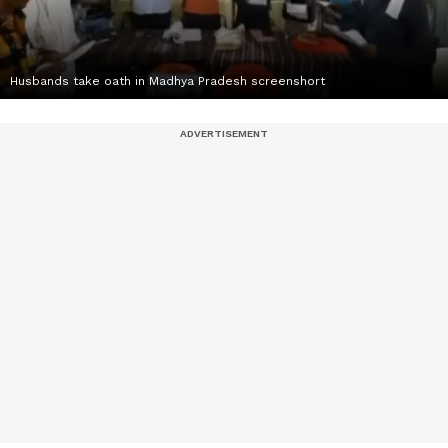
Husbands take oath in Madhya Pradesh screenshort