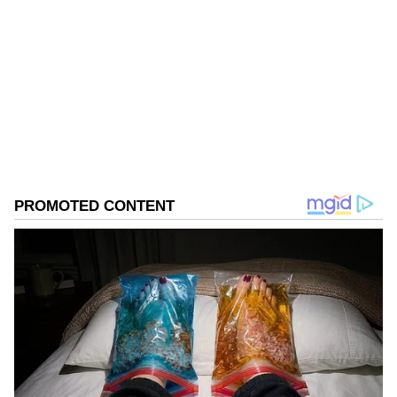
Sreeharsha Gopagani
SG
Follow Us