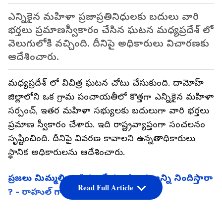
ఎన్నికైన మహిళా ప్రజాప్రతినిధులకు బదులు వారి
భర్తలు ప్రమాణస్వీకారం చేసిన ఘటన మధ్యప్రదేశ్ లో
వెలుగులోకి వచ్చింది. దీనిపై అధికారులు విచారణకు
ఆదేశించారు.
మ‌ధ్య‌ప్ర‌దేశ్ లో విచిత్ర ఘ‌ట‌న చోటు చేసుకుంది. దామోహ్
జిల్లాలోని ఒక గ్రామ పంచాయతీలో కొత్తగా ఎన్నికైన మహిళా
సర్పంచ్, ఇత‌ర మ‌హిళా స‌భ్యుల‌కు బ‌దులుగా వారి భ‌ర్త‌లు
ప్ర‌మాణ స్వీకారం చేశారు. ఇది రాష్ట్ర‌వ్యాప్తంగా సంచ‌ల‌నం
సృష్టించింది. దీనిపై వివ‌ర‌ణ కావాల‌ని ఉన్న‌తాధికారులు
స్థానిక అధికారుల‌ను ఆదేశించారు.
ప్రజలు మిమ్మల్ని ఓడిస్తుంటే ప్ర‌జాస్వామ్యాన్ని నిందిస్తారా
Read Full Article
? - రాహుల్ గాంధీపై బీజేపీ మండిపాటు