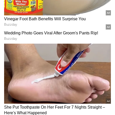
న్యూస్.. ఎలాంటి గ్యారెంటీ
పెరగనున్న ఎల్పీజీ గ్యాస్ సిలిండర్
లేకుండానే రూ.2 లక్షలు
ధరలు? అసలు కారణం ఇదే
LATEST VIDEOS
‘‘ ప్రజలు ఎన్నుకున్న మ‌హిళ‌కు బ‌దులుగా కొంత మంది
ఇంత హుషారు ఏంటి భయ్యా ఎలా
పురుషులు ప్రమాణ స్వీకారం చేసినట్లు మాకు స‌మాచారం
కొట్టేసుకుంటున్నాడో చూడండి | Hushar
వ‌చ్చింది. ఈ విషయంపై వివరణాత్మక విచార‌ణ‌కు మేము
Pittalu Movie Press Meet | Actor
ఆదేశాలు జారీ చేశాము. నివేదిక వచ్చిన తర్వాత
Bhanu
పంచాయతీ కార్యదర్శి (ఒక వేళ దోషి అని తేలితే) శిక్షార్హుడు
డ్రగ్స్ రహిత సమాజం కోసం మోదీ మాస్టర్
అవుతాడు’’ అని సీఈవో అజయ్ శ్రీవాస్తవ అన్నారు.
ప్లాన్ | Nasha Mukt Yuva for Viksit
Bharat Explained