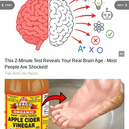
విషయాన్ని పరిశీలించిన తర్వాత బాధ్యులపై కఠిన చర్యలు
PREV
NEXT
తీసుకుంటామని చెప్పారు.
ప్రకృతి అంటే ప్రేమ.. చెట్లంటే ప్రాణం: పర్యావరణ రక్షణ
కోసం వీరు చేస్తున్న కృషికి వావ్ అనాల్సిందే..
వెనకా, ముందు ఎస్కార్ట్ రైళ్లు..
డ్రగ్స్ రహిత సమాజం కోసం మోదీ
మధ్యలో రాష్ట్రపతి కోసం ప్రత్యేక
మాస్టర్ ప్లాన్ | Nasha Mukt
రైలు. ఇదొక న‌డిచే రాజ‌భ‌వ‌నం
Yuva for Viksit Bharat
Explained
కిసాన్ క్రెడిట్ కార్డు: కేంద్రం గుడ్
LPG Price Hike : మళ్లీ