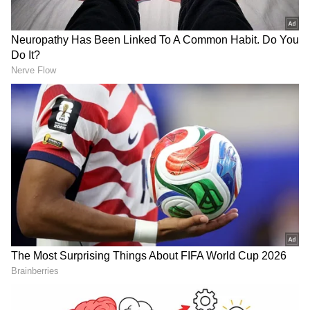
DOWNLOAD APP
అయితే ఈ కార్య‌క్ర‌మానికి మ‌హిళా ప్ర‌జా ప్ర‌తినిధుల
స్థానంలో భర్తలు హాజరు కావడానికి సంబంధిత అధికారి
అనుమతించారనే ఆరోపణలు వ‌స్తున్నాయి. అయితే ఈ
ఆరోప‌ణ‌ల్లో నిజా నిజాలు తెలుసుకుని తగిన చర్యలు
తీసుకోవాలని జిల్లా యంత్రాంగం నిర్ణయించింది. ఈ
విష‌యంలో దామోహ్ పంచాయితీ చీఫ్ ఎగ్జిక్యూటివ్ ఆఫీసర్
(CEO) అజయ్ శ్రీవాస్తవ మీడియాతో మాట్లాడుతూ.. ఘటన
RECOMMENDED STORIES
నిబంధనలకు విరుద్ధంగా కనిపిస్తోందని అన్నారు. ఈ