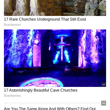
దంచుడే | Asianet News Telugu
సర్వర్ చిస్తీ అన్నారు. గత నెలలో, సర్వర్ చిస్తీ మేనల్లుడు
గౌహర్ చిస్తీ, నుపుర్ శర్మపై రెచ్చగొట్టే ప్రకటనలు చేశాడు.