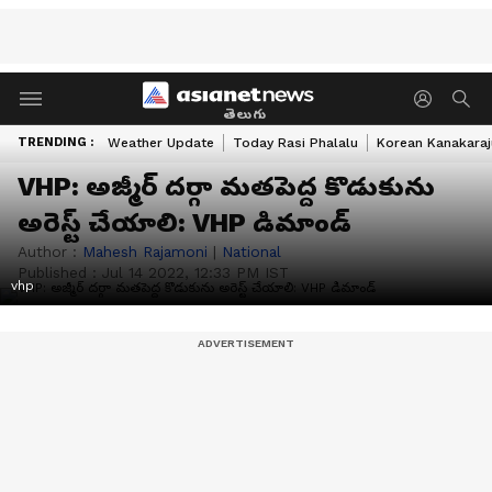
తెలుగు
TRENDING :
Weather Update
Today Rasi Phalalu
Korean Kanakaraj
VHP: అజ్మీర్ దర్గా మతపెద్ద కొడుకును
అరెస్ట్ చేయాలి: VHP డిమాండ్
Author :
Mahesh Rajamoni
|
National
Published :
Jul 14 2022, 12:33 PM IST
vhp