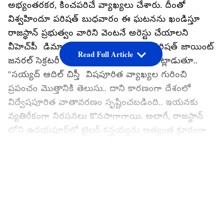
అభ్యంతరకర, కించపరిచే వ్యాఖ్యలు చేశారు. దీంతో
విశ్వహిందూ పరిషత్ బుధవారం ఈ ఘటనను ఖండిస్తూ
రాజస్థాన్ ప్రభుత్వం వారిని వెంటనే అరెస్టు చేయాలని
వీహెచ్‌పీ డిమాండ్ చేసింది. విశ్వ‌హిందూ ప‌రిష‌త్ జాయింట్
Read Full Article
జనరల్ సెక్రటరీ సురేంద్ర జైన్ ఏఎన్ఐ తో మాట్లాడుతూ..
"సయ్యద్ ఆదిల్ చిస్తీ విషపూరిత వ్యాఖ్యల గురించి
ప్రపంచం మొత్తానికి తెలుసు.. దాని కారణంగా దేశంలో
విద్వేషపూరిత వాతావరణం సృష్టించబడింది.. ఇయ‌నకు
వ్య‌తిరేకంగా నిర‌స‌న‌లు కొన‌సాగాగాయి. అలాగే, రాజ‌స్థాన్
లోని ఉదయపూర్‌లో టైల‌ర్ కన్హయ్యను అత్యంత క్రూరంగా
న‌రికి చంపారు" అని అన్నారు.
గూగుల్‌లో ఆసక్తికరమైన సమాచారం కోసం ఏసియానెట్ తెలుగు
LATEST VIDEOS
ను మీ ఫ్రిఫర్డ్ సోర్స్ గా ఎంచుకోండి
"హిందూ దేవతలను అవహేళన చేస్తూ అతని కుమారుడు
ఆదిల్ చిస్తీ విడుదల చేసిన వీడియో చాలా అభ్యంతరకరం..