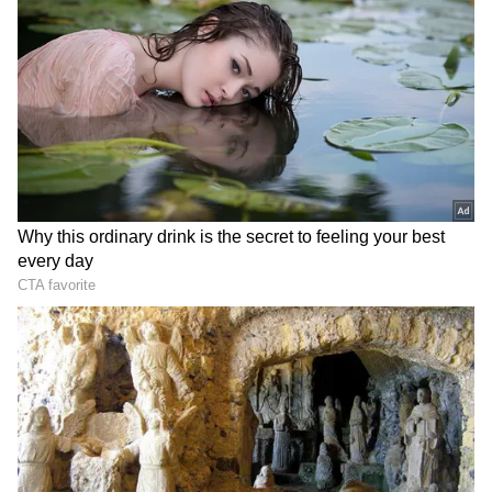
LATEST VIDEOS
అయితే, మంగళవారం రాజస్థాన్‌లో మత పెద్దలు
చీరను నేసిన సీఎం చంద్రబాబు | CM
నిర్వహించిన శాంతి ర్యాలీలో సర్వర్ చిస్తీ క‌నిపించారు.
Chandrababu Chirala tour | Asianet
హిందువులు, ముస్లింలు శాంతియుతంగా జీవించాలని కూడా
Telugu
ఆయన విజ్ఞప్తి చేశారు. ‘‘దేశంలో శాంతి, సామరస్యాలు
నెలకొనాలని నా కోరిక. రెండు వర్గాల ప్రజలు శాంతి,
బంగాళాఖాతంలో అల్పపీడనం...ఇక ఏపీలో
సామరస్యాలతో కలిసి జీవించాలని కోరుకుంటున్నాను' అని