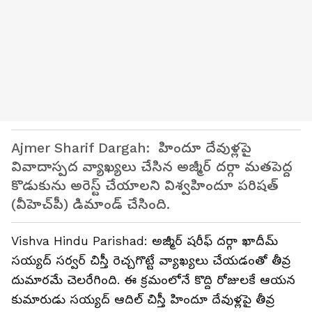
Ajmer Sharif Dargah: హిందూ దేవుళ్ల‌పై
వివాదాస్ప‌ద వ్యాఖ్య‌లు చేసిన అజ్మీర్ దర్గా మతపెద్ద
కొడుకును అరెస్ట్ చేయాలని విశ్వ‌హిందూ ప‌రిష‌త్
(వీహెచ్‌పీ) డిమాండ్ చేసింది.
Vishva Hindu Parishad: అజ్మీర్ షరీఫ్ దర్గా ఖాదీమ్
సయ్యద్ సర్వర్ చిస్తీ రెచ్చగొట్టే వ్యాఖ్యలు చేయ‌డంతో తీవ్ర
దుమారమే చెల‌రేగింది. ఈ క్ర‌మంలోనే కొద్ది రోజులకే ఆయన
కుమారుడు సయ్యద్ ఆదిల్ చిస్తీ హిందూ దేవుళ్లపై తీవ్ర