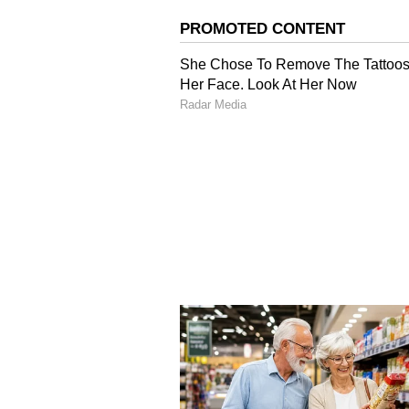
కుక్క చనిపోయిన అనంతరం పక్కనే ఉన్న పొలా
15 నిమిషాల నిడివి గల ఈ భయంకరమైన వీ
మీడియాలో పోస్ట్ కావడంతో జంతు ప్రేమికుల
పలువురు డిమాండ్ చేశారు. ఈ ఘటనపై న్యూ 
భారతీయ శిక్షాస్మృతి (ఐపీసీ)లోని సెక్షన్ 4
పెట్టారు.
మంత్రి మసాజ్ వీడియో వివాదం.. మనీష
ఎందుకంటే ?