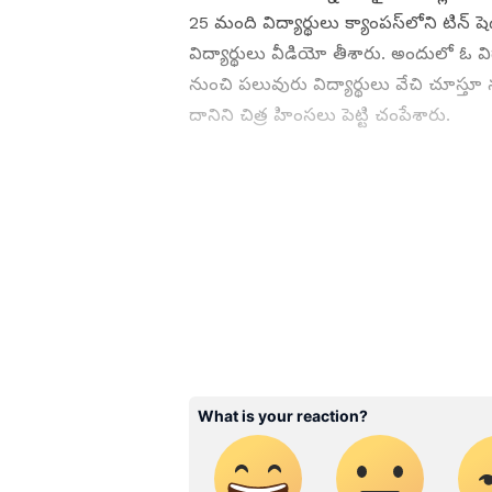
25 మంది విద్యార్థులు క్యాంపస్‌లోని టిన్ ష
విద్యార్థులు వీడియో తీశారు. అందులో ఓ వ
నుంచి పలువురు విద్యార్థులు వేచి చూస్తూ 
దానిని చిత్ర హింసలు పెట్టి చంపేశారు.
ABOUT THE AUTHOR
SG
Sreeharsha Gopagani