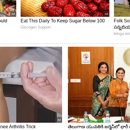
నే జంతు సంరక్షణ సంస్థకు చెందిన అంబికా శుక్లా వార్తా సంస్థ
్రూరత్వాన్ని చూస్తుంటే భయంకరంగా ఉందని అన్నారు. గర్భిణిగా
మె ఆవేదన వ్యక్తం చేశారు. జంతువులపై ఇలా క్రూరత్వంగా
డా హింసకు పాల్పడుతారని కొన్ని అధ్యయనాలు చెబుతున్నాయని
, గృహహింసకు సంబంధం ఉందని అన్నారు.
పై సీజేఐ చంద్రచూడ్ కీలక వ్యాఖ్యలు.. ‘వారు
యాబాద్‌లో కూడా ఇలాంటి ఘటనే వెలుగులోకి వచ్చింది. ఆ
పి వేలాడదీశారు. స్థానికుల ఫిర్యాదు మేరకు నిందితులందరిపై
ంబర్ 19న హైదరాబాద్‌లో రెండు కుక్క పిల్లలను చంపిన
డు ఈ హత్య ఘటనను వీడియో తీసి ఇన్‌స్టాగ్రామ్‌లో అప్‌లోడ్