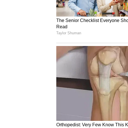
దీనిపై పీపుల్స్ ఫర్ యానిమల్స్ (పీఎంఏ) అ
‘పీటీఐ’తో మాట్లాడారు. విద్యార్థినుల ఈ క
ఉన్న శునకాన్ని కొట్టి నవ్వుతున్నారని ఆ
ప్రవర్తించే వారు మహిళలు, పిల్లలపై కూ
అన్నారు. జంతువులపై హింసకు పిల్లలపై
న్యాయ శాఖ మంత్రి సమక్షంలో కొలీజియం
భయపడుతున్నారు’
ఇదిలా ఉండగా.. కొద్ది రోజుల క్రితం ఘజి
జిల్లాలో ముగ్గురు వ్యక్తులు ఓ కుక్కను చం
పోలీసులు కేసు నమోదు చేశారు. కాగా.. నవ
ఆరోపణలపై ఓ వ్యక్తిని అరెస్టు చేశారు. అత
చేశాడు.