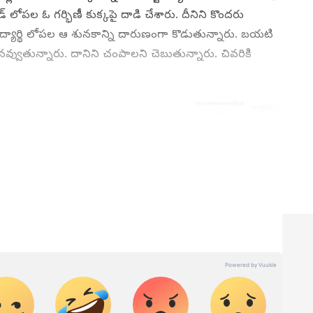
ెడ్ లోపల ఓ గర్భిణీ కుక్కపై దాడి చేశారు. దీనిని కొందరు
ిద్యార్థి లోపల ఆ శునకాన్ని దారుణంగా కొడుతున్నారు. బయటి
నవ్వుతున్నారు. దానిని చంపాలని చెబుతున్నారు. చివరికి