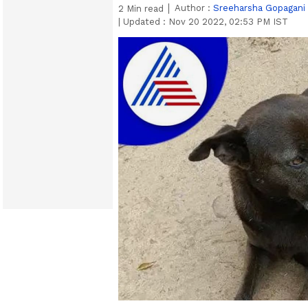
Author :
Sreeharsha Gopagani
2
Min read
|
Updated :
Nov 20 2022, 02:53 PM IST