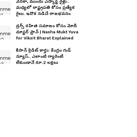
వెనకా, ముందు ఎస్కార్ట్ రైళ్లు..
మధ్యలో రాష్ట్రపతి కోసం ప్రత్యేక
రైలు. ఇదొక న‌డిచే రాజ‌భ‌వ‌నం
డ్రగ్స్ రహిత సమాజం కోసం మోదీ
మాస్టర్ ప్లాన్ | Nasha Mukt Yuva
for Viksit Bharat Explained
కిసాన్ క్రెడిట్ కార్డు: కేంద్రం గుడ్
న్యూస్.. ఎలాంటి గ్యారెంటీ
లేకుండానే రూ.2 లక్షలు