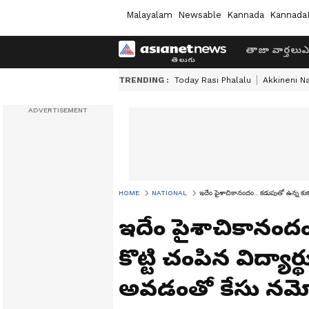
Malayalam
Newsable
Kannada
Kannada
తాజా వార్తలు
ఎ
TRENDING :
Today Rasi Phalalu
Akkineni N
HOME
NATIONAL
ఇదేం పైశాచికానందం.. కడుపుతో ఉన్న కుక్
ఇదేం పైశాచికానందం
కొట్టి చంపిన విద్యార
అవడంతో కేసు నమో