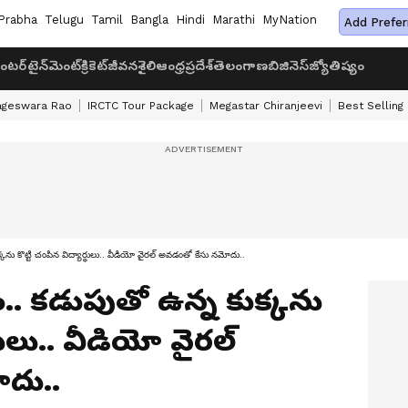
Prabha
Telugu
Tamil
Bangla
Hindi
Marathi
MyNation
Add Prefer
ంటర్‌టైన్‌మెంట్
క్రికెట్
జీవనశైలి
ఆంధ్రప్రదేశ్
తెలంగాణ
బిజినెస్
జ్యోతిష్యం
ageswara Rao
IRCTC Tour Package
Megastar Chiranjeevi
Best Selling
కను కొట్టి చంపిన విద్యార్థులు.. వీడియో వైరల్ అవడంతో కేసు నమోదు..
.. కడుపుతో ఉన్న కుక్కను
్థులు.. వీడియో వైరల్
దు..