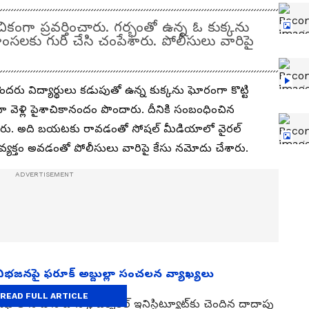
చికంగా ప్రవర్తించారు. గర్భంతో ఉన్న ఓ కుక్కను
హింసలకు గురి చేసి చంపేశారు. పోలీసులు వారిపై
ొందరు విద్యార్థులు కడుపుతో ఉన్న కుక్కను ఘోరంగా కొట్టి
వెళ్లి పైశాచికానందం పొందారు. దీనికి సంబంధించిన
 చేశారు. అది బయటకు రావడంతో సోషల్ మీడియాలో వైరల్
వ్యక్తం అవడంతో పోలీసులు వారిపై కేసు నమోదు చేశారు.
జనపై ఫరూక్ అబ్దుల్లా సంచలన వ్యాఖ్యలు
READ FULL ARTICLE
్లాలోని డాన్ బాస్కో టెక్నికల్ ఇనిస్టిట్యూట్‌కు చెందిన దాదాపు