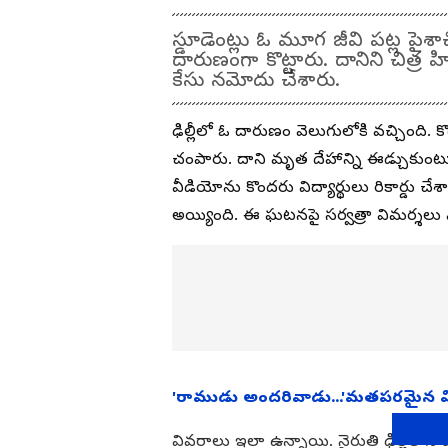
స్డూడెంట్లు ఓ మూగ జీవి పట్ల పైశా
దారుణంగా కొట్టారు. దానిని చిత్ర 
కేసు నమోదు చేశారు.
ఢిల్లీలో ఓ దారుణం వెలుగులోకి వచ్చింది. క
చంపారు. దాని మృత దేహాన్ని ఈడ్చుకుంటూ 
వీడియోను కొందరు విద్యార్థులు రికార్డు
అయ్యింది. ఈ ఘటనపై సర్వత్రా విమర్శలు 
'రాముడు అందరివాడు...'మతపరమైన విభ
వివరాలు ఇలా ఉన్నాయి. నైరుతి ఢిల్లీలోని ఓఖ