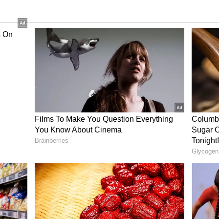
లకు మృత దేహాన్ని తీసుకెళ్లి అక్కడ దానిని ఈడ్చుకెళ్లారు.
డియో శనివారం వైరల్‌గా మారింది. ఈ వీడియో సోషల్
ు ఆగ్రహం వ్యక్తం చేశారు. వారిపై చర్యలు తీసుకోవాలని
ఫ్రెండ్స్‌ కాలనీ పోలీసులు ఎఫ్‌ఐఆర్‌ నమోదు చేశారు.
29, జంతువులపై క్రూరత్వ నిరోధక చట్టంలోని సెక్షన్ల కింద కేసు
్ సిసోడియా క్షమాపణలు చెప్పాలని ఐఏపీ డిమాండ్..