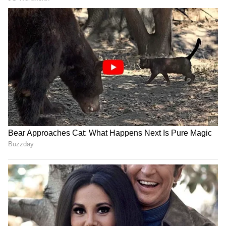
చేసిన ఆరోప‌ణ‌ల‌పై పోలీసులు వారిని అరెస్టు చేశారు.