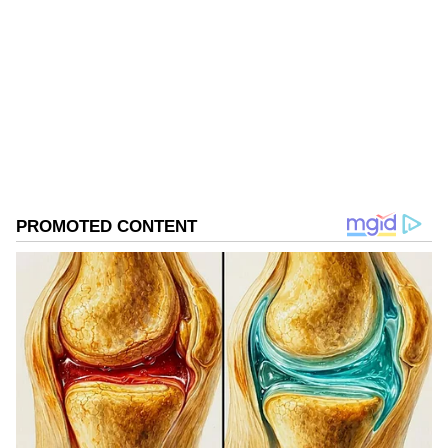
SG
Follow Us
టాయిలెట్ల‌కు ఎందుకు తాళం వేశార‌ని తాను రైల్వే మాస్ట‌ర్ల‌ను
ప్ర‌శ్నించ‌గా.. ప‌లువురు మ‌హిళా ప్యాసింజ‌ర్లు టాయిలెట్ల‌ను
దుర్గందంగా మార్చేశార‌ని చెప్పార‌ని బాధిత మ‌హిళా
జ‌ర్న‌లిస్టు తెలిపారు. “ ఇద్దరు స్టేషన్ మాస్టర్లపై IPC సెక్షన్లు
354 (ఆమె నిరాడంబరతను అగౌరవపరిచే ఉద్దేశ్యంతో
మహిళపై దాడి లేదా నేరపూరిత బలవంతం), 506