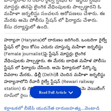
హర్యానాలోని రేవారి రైల్వే స్టేషన్ లో ఇద్దరు స్టేషన్
మాస్టర్లు తనపై లైంగిక వేధింపులకు పాల్పడ్డారని ఓ
మహిళా జర్నలిస్టు సంచలన ఆరోపణలు చేశారు. ఈ
మేరకు ఆమె పోలీసు స్టేషన్ లో ఫిర్యాదు చేశారు.
కేసు దర్యాప్తులో ఉంది.
హ‌ర్యానా (Haryana)లో దారుణం జ‌రిగింది. ఒంట‌రిగా రైల్వే
స్టేష‌న్ లో రైలు కోసం ఎదురు చూస్తున్న మ‌హిళా జ‌ర్న‌లిస్టు
(Female journalist)పై స్టేష‌న్ మాస్ట‌ర్లు లైంగిక
వేధింపులకు పాల్ప‌డ్డారు. ఈ మేర‌కు బాధిత మ‌హిళ పోలీసు
స్టేష‌న్ లో ఫిర్యాదు చేసింది. ఆమె ఫిర్యాదులో పేర్కొన్న
వివరాల మేర‌కు.. ఢిల్లీ (Delhi)కి చెందిన మ‌హిళా జ‌ర్న‌లిస్టు
హర్యానాలోని రేవారీ రైల్వే స్టేషన్ (Rewari railway
station) కు సోమ‌వారం వెళ్లారు. అయితే ఆమె వెయిటింగ్
Read Full Article
రూమ్‌లో రైలు రాక కోసం ఎదురు చూస్తోంది.
కర్ణాటకలో బీజేపీ యువనేత దారుణహత్య...వెంటాడి