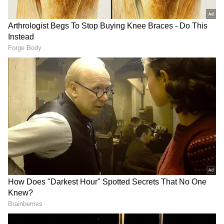
DOWNLOAD APP
(నేరపూరిత బెదిరింపు), 509 (మహిళ అణకువను
కించపరిచే ఉద్దేశ్యంతో మాట, లేదా సిగ్న‌ల్) కింద రేవారి
గవర్నమెంట్ రైల్వే పోలీస్ (GRP) స్టేషన్‌లో ఎఫ్ఐఆర్
నమోదు చేశాం.’’ అని GRP అధికారి ఒకరు తెలిపారు. దీనిపై
ద‌ర్యాప్తు చేస్తున్నామ‌ని పోలీస్ హౌస్ ఆఫీస‌ర్ భూపేంద్ర సింగ్
పేర్కొన్నారు.
మధ్యప్రదేశ్‌లో విచిత్రం.. మర్డర్ కేసులో జైల్లో ఉన్న
నిందితుడు.. పంచాయతీ ప్రెసిడెంట్‌గా విజయం
ఇదిలా ఉండ‌గా.. ఓ 13 ఏండ్ల బాలిక‌పై 78 ఏండ్ల ఓ వృద్ధుడు
లైంగిక‌దాడికి పాల్ప‌డ్డ ఘ‌టన ఆల‌స్యంగా త‌మిళ‌నాడులో
ఆల‌స్యంగా వెలుగులోకి వ‌చ్చింది. బాధితురాలు ఇటీవ‌ల
RECOMMENDED STORIES
పాముకాటులో ప్రాణాలు కోల్పోగా.. ఆమెపై జ‌రిగిన దాడికి