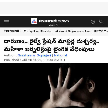
తెలుగు
TRENDING :
Today Rasi Phalalu
Akkineni Nageswara Rao
IRCTC To
దారుణం.. రైల్వే స్టేష‌న్ మాస్ట‌ర్ల దుశ్చ‌ర్య‌..
మ‌హిళా జ‌ర్న‌లిస్టుపై లైంగిక వేధింపులు
Author :
Sreeharsha Gopagani
|
National
Published :
Jul 28 2022, 09:00 AM IST