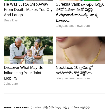
HOME
NATIONAL
దారుణం.. రైల్వే స్టేష‌న్ మాస్ట‌ర్ల దుశ్చ‌ర్య‌.. మ‌హిళా జ‌ర్న‌లిస్టుపై లైంగిక వేధింపులు