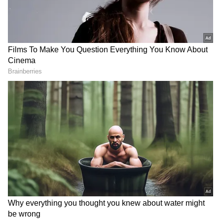
తమిళనాడు బడ్జెట్ విజయ్
వెనకా, ముందు ఎస్కార్ట్ రైళ్లు..
ఆసక్తికర కేటాయింపులు | Tamil
మధ్యలో రాష్ట్రపతి కోసం ప్రత్యేక
Nadu CM Vijay Mega Budget
రైలు. ఇదొక న‌డిచే రాజ‌భ‌వ‌నం
2026
LATEST VIDEOS
చీరాల పర్యటన లో స్వయంగా చీరను నేసిన
సీఎం చంద్రబాబు | CM Chandrababu
Chirala tour | Asianet Telugu
గుజరాత్‌లో వింత ఘటన అలల్లా ఎగసి
పడుతున్న బావి నీళ్లు | Virparada village |
Gujarat mysterious well