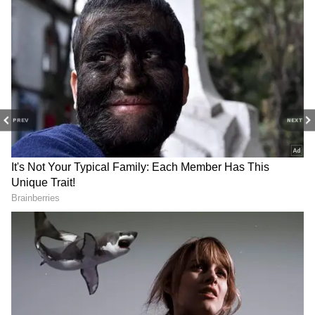
170 జనపద్ పంచాయతీల్లో ప్రెసిడెంట్, వైస్ ప్రెసిడెంట్‌లను
బుధవారం ఎన్నుకున్నారు. మిగిలిన 143 జనపద్
పంచాయతీలకు ఓటింగ్‌ గురువారం జరుగుతుందని ఓ
అధికారి తెలిపారు. ఓటింగ్ ముగియగనే వెంటనే కౌంటింగ్
ప్రక్రియ ప్రారంభం అవుతుంది.
PREV
NEXT
గుజరాత్‌లో వింత ఘటన అలల్లా
డాలర్లు వస్తాయి కానీ...
ఎగసి పడుతున్న బావి నీళ్లు |
అమెరికాలో అందరి బతుకూ ఇదే!
Virparada village | Gujarat
| US vs India Minimum
mysterious well
Wage | Asianet News Telugu