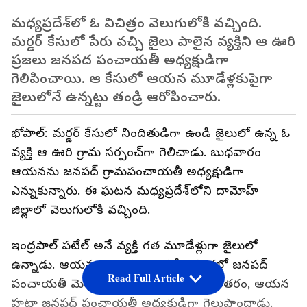
మధ్యప్రదేశ్‌లో ఓ విచిత్రం వెలుగులోకి వచ్చింది.
మర్డర్ కేసులో పేరు వచ్చి జైలు పాలైన వ్యక్తిని ఆ ఊరి
ప్రజలు జనపద పంచాయతీ అధ్యక్షుడిగా
గెలిపించాయి. ఆ కేసులో ఆయన మూడేళ్లకుపైగా
జైలులోనే ఉన్నట్టు తండ్రి ఆరోపించారు.
భోపాల్: మర్డర్ కేసులో నిందితుడిగా ఉండి జైలులో ఉన్న ఓ
వ్యక్తి ఆ ఊరి గ్రామ సర్పంచ్‌గా గెలిచాడు. బుధవారం
ఆయనను జనపద్ గ్రామపంచాయతీ అధ్యక్షుడిగా
ఎన్నుకున్నారు. ఈ ఘటన మధ్యప్రదేశ్‌లోని దామోహ్
జిల్లాలో వెలుగులోకి వచ్చింది.
ఇంద్రపాల్ పటేల్ అనే వ్యక్తి గత మూడేళ్లుగా జైలులో
ఉన్నాడు. ఆయన గ్రామ పంచాయతీ ఎన్నికల్లో జనపద్
Read Full Article
పంచాయతీ మెంబర్‌గా గెలుపొందాడు. అనంతరం, ఆయన
హట్టా జనపద్ పంచాయతీ అధ్యక్షుడిగా గెలుపొందాడు.