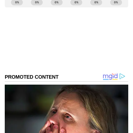
ABOUT THE AUTHOR
Mahesh K
MK
Follow Us