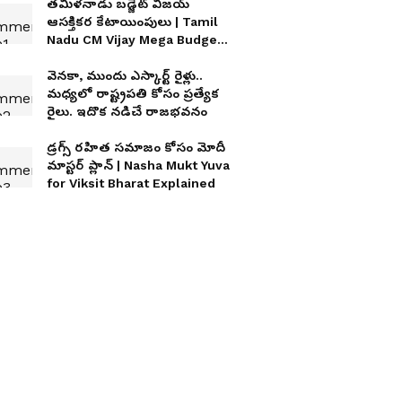
తమిళనాడు బడ్జెట్ విజయ్
ఆసక్తికర కేటాయింపులు | Tamil
Nadu CM Vijay Mega Budget
2026
వెనకా, ముందు ఎస్కార్ట్ రైళ్లు..
మధ్యలో రాష్ట్రపతి కోసం ప్రత్యేక
రైలు. ఇదొక న‌డిచే రాజ‌భ‌వ‌నం
డ్రగ్స్ రహిత సమాజం కోసం మోదీ
మాస్టర్ ప్లాన్ | Nasha Mukt Yuva
for Viksit Bharat Explained