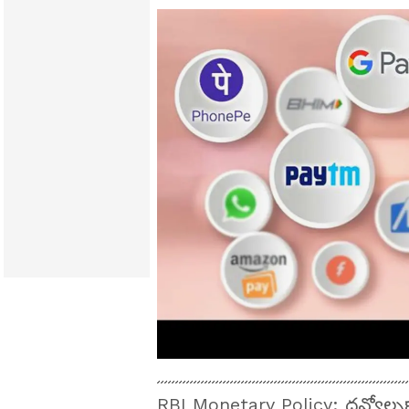
RBI Monetary Policy: ద్రవ్యోల్బ