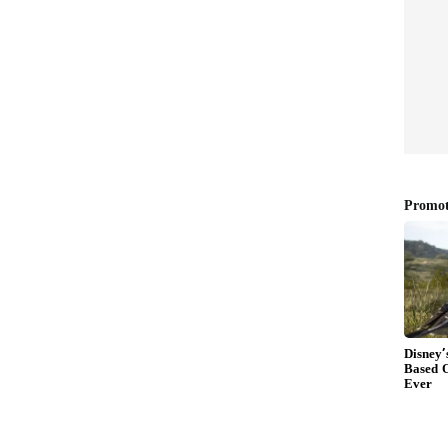
నాణేల వెండింగ్ మెషీన్లపై ఆర్బీఐ పైలట్ ప్రాజెక్టును
క్తికాంత‌ దాస్ మరో ప్రకటనలో తెలిపారు. "ఈ వెండింగ్ మెషీన్లు
 బదులుగా యూపీఐని ఉపయోగించి కస్టమర్ ఖాతాకు డెబిట్ కు
దీనివల్ల నాణేల అందుబాటు సౌలభ్యం పెరుగుతుంది" అని దాస్
డింగ్ మెషీన్లను ఉపయోగించి నాణేల పంపిణీని