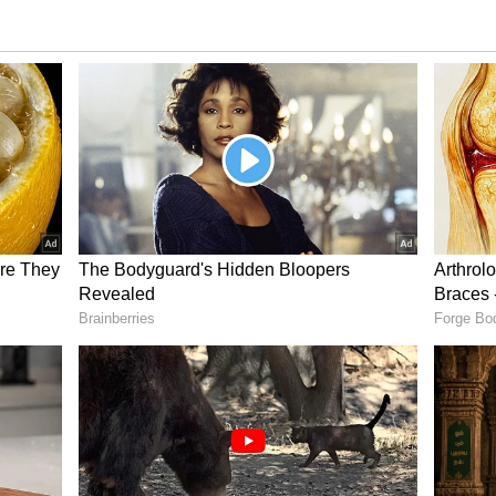
ాలు జారీ చేయనున్నట్లు దాస్ తెలిపారు. అన్ని వాణిజ్య
ును 25 బేసిస్ పాయింట్లు పెంచి 6.5 శాతానికి పెంచాలని
ర్ణయించింది.
ది మే నుంచి ఆర్బీఐ స్వల్పకాలిక రుణ రేటు (రెపో రేటు)ను
. 2023-24 ఆర్థిక సంవత్సరానికి భారత వాస్తవ జీడీపీ వృద్ధి
ంక్ ఆఫ్ ఇండియా (ఆర్బీఐ) అంచనా వేసింది. 2023-24 క్యూ1,
రుసగా 7.8 శాతం, 6.2 శాతం, 6.0 శాతం, 5.8 శాతంగా అంచనా
ో భారత్ లో సగటు రిటైల్ ద్రవ్యోల్బణం 5.3గా ఉండొచ్చని