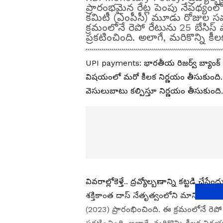
ప్రారంభమైన రేట్ల పెంపు నేపథ్యంల
కమిటీ (ఎంపీసీ) మూడు రోజుల సమావ
క్ర‌మంలోనే రెపో రేటును 25 బేసిస్ 
ప్రకటించింది. అలాగే, మరికొన్ని క
UPI payments: భారతీయ రిజర్వ్‌ బ్యాంక్‌ 
విష‌యంలో మ‌రో కీల‌క నిర్ణ‌యం తీసుకుంది
వెసులుబాటు కల్పిస్తూ నిర్ణ‌యం తీసుకుంది
వివ‌రాల్లోకెళ్తే.. ద్రవ్యోల్బణాన్ని కట్టడి
శక్తికాంత దాస్ నేతృత్వంలోని మానిటరీ ప
(2023) ప్రారంభించింది. ఈ క్ర‌మంలోనే రెపో