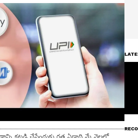
LATE
RECO
ణాన్ని కట్టడి చేసేందుకు గత ఏడాది మే నెలలో