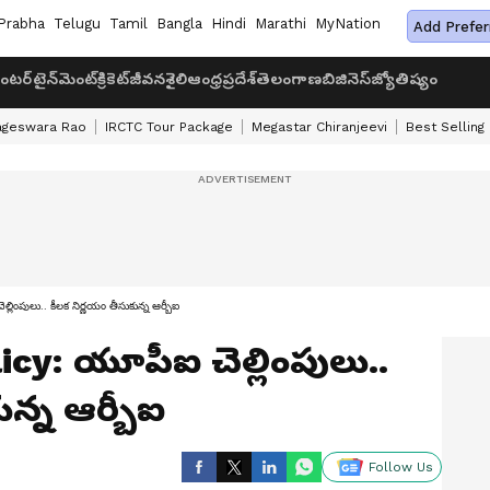
Prabha
Telugu
Tamil
Bangla
Hindi
Marathi
MyNation
Add Prefer
ంటర్‌టైన్‌మెంట్
క్రికెట్
జీవనశైలి
ఆంధ్రప్రదేశ్
తెలంగాణ
బిజినెస్
జ్యోతిష్యం
ageswara Rao
IRCTC Tour Package
Megastar Chiranjeevi
Best Selling
పులు.. కీలక నిర్ణయం తీసుకున్న ఆర్బీఐ
cy: యూపీఐ చెల్లింపులు..
ున్న ఆర్బీఐ
Follow Us