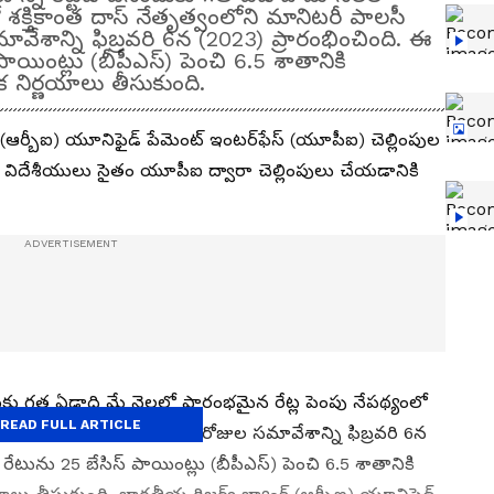
ో శక్తికాంత దాస్ నేతృత్వంలోని మానిటరీ పాలసీ
ేశాన్ని ఫిబ్రవరి 6న (2023) ప్రారంభించింది. ఈ
పాయింట్లు (బీపీఎస్) పెంచి 6.5 శాతానికి
ీలక నిర్ణయాలు తీసుకుంది.
(ఆర్బీఐ) యూనిఫైడ్‌ పేమెంట్‌ ఇంటర్‌ఫేస్‌ (యూపీఐ) చెల్లింపుల
. విదేశీయులు సైతం యూపీఐ ద్వారా చెల్లింపులు చేయ‌డానికి
.
 చేసేందుకు గత ఏడాది మే నెలలో ప్రారంభమైన రేట్ల పెంపు నేపథ్యంలో
READ FULL ARTICLE
ాలసీ కమిటీ (ఎంపీసీ) మూడు రోజుల సమావేశాన్ని ఫిబ్రవరి 6న
 రేటును 25 బేసిస్ పాయింట్లు (బీపీఎస్) పెంచి 6.5 శాతానికి