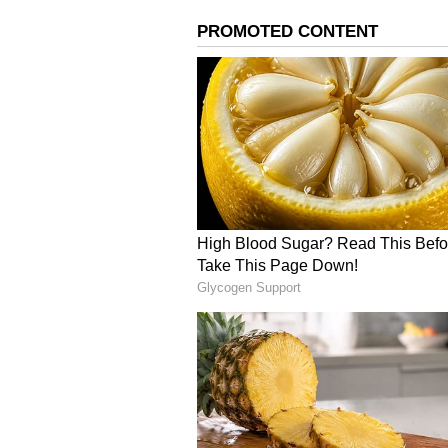
ప్రోత్సహించడానికి బ్యాంకులకు మార్గదర్శక
బ్యాంకులకు ఆర్బీఐ రుణాలు ఇచ్చే రెపో రేట
ఆర్బీఐ మానిటరీ పాలసీ కమిటీ (ఎంపీసీ) ని
ద్రవ్యోల్బణాన్ని కట్టడి చేసేందుకు గత ఏడా
నేటితో సహా 250 బేసిస్ పాయింట్లు పెంచింది
రేటు 6.4 శాతంగా ఉంటుందని రిజర్వ్ బ్యా
క్యూ2, క్యూ3, క్యూ4 జీడీపీ అంచనాలు వ
వేసింది. వచ్చే ఆర్థిక సంవత్సరం 2023-24ల
అంచనా వేసింది.