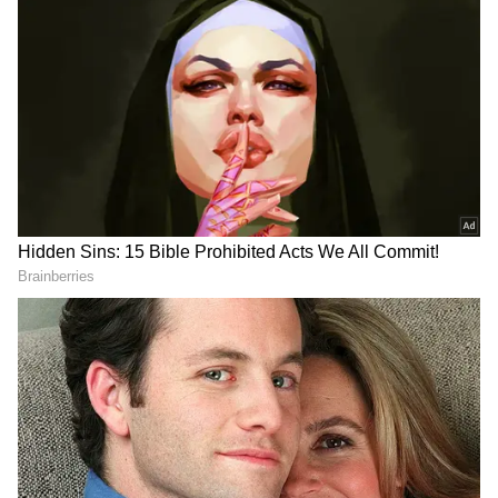
DOWNLOAD APP
RECOMMENDED STORIES
Aadhaar: ఆధార్ యూజర్లకు
Vehicle Number Plates:
గుడ్ న్యూస్.. జూలై 1 నుంచి ఫ్రీ
కార్లకు నంబర్ ప్లేట్లు ఎందుకు
అప్‌డేట్.. కొత్త యాప్‌లో సూపర్
ఉంటాయి? అసలు ఈ సిస్టమ్
ఫీచర్లు
ఎప్పుడు, ఎక్కడ మొదలైందో
తెలుసా?