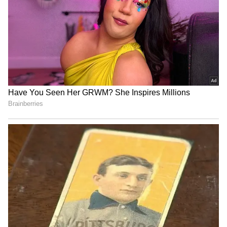
భారీ చిత్రాల సేకరణను ఇప్ప‌టికీ మ‌నం అంద‌రం చూడొచ్చు.
ఆయన అద్భుతమైన చిత్రాలకు దేశ విదేశాల్లో ఎన్నో
అవార్డులు, సత్కారాలు అందుకున్నారు. 1878లో
వియన్నాలో జరిగిన ఎగ్జిబిషన్‌లో అతనికి బహుమతి
లభించింది, అలాగే చికాగోలో 1893 వరల్డ్స్ కొలంబియన్
ఎక్స్‌పోజిషన్‌లో అతని కళాఖండాలు మూడు బంగారు
పతకాలను అందుకున్నాయి.