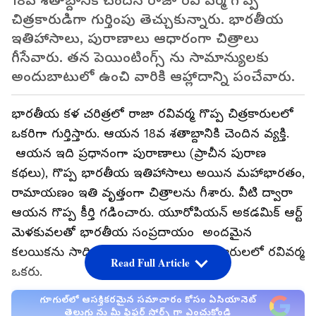
18వ శతాబ్దానికి చెందిన రాజా రవి వర్మ గొప్ప
చిత్రకారుడిగా గుర్తింపు తెచ్చుకున్నారు. భారతీయ
ఇతిహాసాలు, పురాణాలు ఆధారంగా చిత్రాలు
గీసేవారు. తన పెయింటింగ్స్ ను సామాన్యులకు
అందుబాటులో ఉంచి వారికి ఆహ్లాదాన్ని పంచేవారు.
భారతీయ కళ చరిత్రలో రాజా రవివర్మ గొప్ప చిత్రకారులలో
ఒకరిగా గుర్తిస్తారు. ఆయ‌న 18వ శ‌తాబ్దానికి చెందిన వ్య‌క్తి.
ఆయ‌న ఇది ప్రధానంగా పురాణాలు (ప్రాచీన పురాణ
కథలు), గొప్ప భారతీయ ఇతిహాసాలు అయిన మహాభారతం,
రామాయణం ఇతి వృత్తంగా చిత్రాల‌ను గీశారు. వీటి ద్వారా
ఆయ‌న గొప్ప కీర్తి గ‌డించారు. యూరోపియన్ అకడమిక్ ఆర్ట్
మెళకువలతో భారతీయ సంప్రదాయం అందమైన
కలయికను సాధించగలిగిన కొద్దిమంది చిత్రకారులలో రవివర్మ
Read Full Article
ఒకరు.
గూగుల్‌లో ఆసక్తికరమైన సమాచారం కోసం ఏసియానెట్
తెలుగు ను మీ ఫ్రిఫర్డ్ సోర్స్ గా ఎంచుకోండి