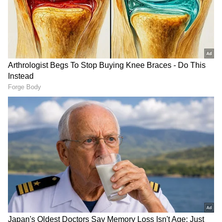
Gold Rate Today: మూడో రోజూ షాక్..
రాకెట్ లా దూసుకెళ్తున్న బంగారం ధరలు |
Asianet News Telugu
తెలుగు రాష్ట్రాల్లో మళ్లీ మొదలైన భారీ
వర్షాలు | AP & Telangana Rain Alert
Today