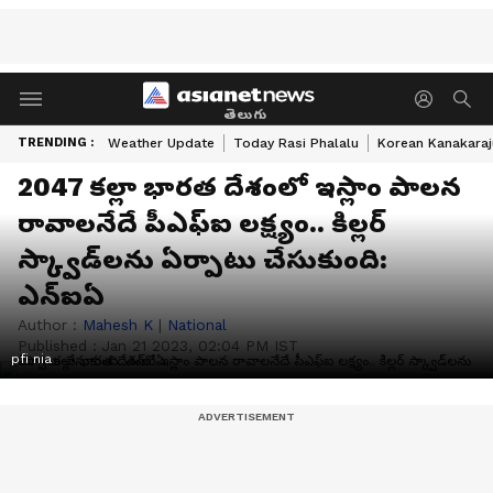
తెలుగు
TRENDING :
Weather Update
Today Rasi Phalalu
Korean Kanakaraj
2047 కల్లా భారత దేశంలో ఇస్లాం పాలన
రావాలనేదే పీఎఫ్ఐ లక్ష్యం.. కిల్లర్
స్క్వాడ్‌లను ఏర్పాటు చేసుకుంది:
ఎన్‌ఐఏ
Author :
Mahesh K
|
National
Published :
Jan 21 2023, 02:04 PM IST
pfi nia