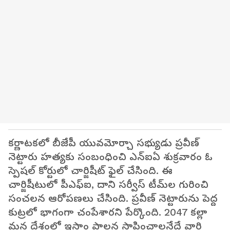
కర్ణాటకలో బీజేపీ యువమోర్చా సభ్యుడు ప్రవీణ్
నెట్టారు హత్యకు సంబంధించి ఎన్ఐఏ శుక్రవారం ఓ
స్పెషల్ కోర్టులో చార్జిషీట్ ఫైల్ చేసింది. ఈ
చార్జిషీటులో పీఎఫ్ఐ, దాని సర్వీస్ టీమ్‌ల గురించి
సంచలన ఆరోపణలు చేసింది. ప్రవీణ్ నెట్టారును పెద్ద
కుట్రలో భాగంగా చంపేశారని పేర్కొంది. 2047 కల్లా
మన దేశంలో ఇస్లాం పాలన స్థాపించాలనేదే వారి