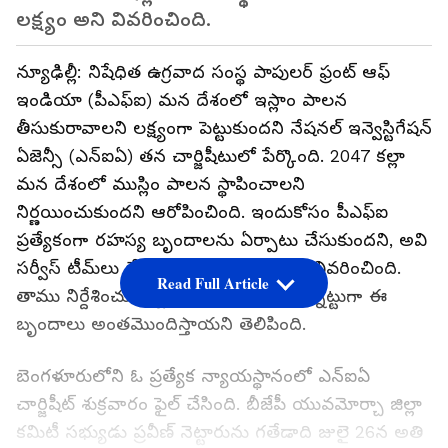
లక్ష్యం అని వివరించింది.
న్యూఢిల్లీ: నిషేధిత ఉగ్రవాద సంస్థ పాపులర్ ఫ్రంట్ ఆఫ్
ఇండియా (పీఎఫ్ఐ) మన దేశంలో ఇస్లాం పాలన
తీసుకురావాలని లక్ష్యంగా పెట్టుకుందని నేషనల్ ఇన్వెస్టిగేషన్
ఏజెన్సీ (ఎన్ఐఏ) తన చార్జిషీటులో పేర్కొంది. 2047 కల్లా
మన దేశంలో ముస్లిం పాలన స్థాపించాలని
నిర్ణయించుకుందని ఆరోపించింది. ఇందుకోసం పీఎఫ్ఐ
ప్రత్యేకంగా రహస్య బృందాలను ఏర్పాటు చేసుకుందని, అవి
సర్వీస్ టీమ్‌లు లేదా కిల్లర్ స్క్వాడ్‌లు అని వివరించింది.
Read Full Article
తాము నిర్దేశించుకున్న శత్రువులను అనుకున్నట్టుగా ఈ
బృందాలు అంతమొందిస్తాయని తెలిపింది.
బెంగళూరులోని ఓ ప్రత్యేక న్యాయస్థానంలో ఎన్ఐఏ
చార్జిషీట్ శుక్రవారం ఫైల్ చేసింది. బీజేపీ యువమోర్చా జిల్లా
కమిటీ సభ్యుడు ప్రవీణ్ నెట్టారును గతేడాది జులై 26న అతి