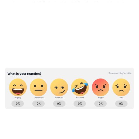
దారుణంగా చంపేసిన సంగతి తెలిసిందే. దక్షిణ కన్నడ జిల్లా
సల్లియా తాలూకాలోని బల్లారి గ్రామంలో ఈ హత్య జరిగింది.
LATEST VIDEOS
ఈ హత్యకు సంబంధించి తాజాగా ఎన్ఐఏ చార్జిషీట్ ఫైల్
చేసింది. ఈ చార్జిషీట్‌లో పీఎఫ్ఐ పై సంచలన అభియోగాలు
మోపింది. ప్రవీణ్ నెట్టారును బహిరంగంగా, అత్యంత
దారుణంగా హతమార్చి ఒక వర్గాన్ని భయాందోళనలకు గురి
చేయాలని పీఎఫ్ఐ సంకల్పించిందని వివరించింది.
Also Read:
పీఎఫ్ఐ పట్ల ముస్లిం విద్యార్థులు జాగ్రత్తగా
ఉండాలి - ముస్లిం రాష్ట్రీయ మంచ్ జాతీయ కన్వీనర్
మౌలానా సుహైబ్
ABOUT THE AUTHOR
Mahesh K
MK
Follow Us