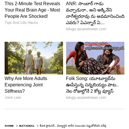
HOME
NATIONAL
కీచక ప్రొఫెసర్.. విద్యార్థిని శారీర సంబంధం పెట్టుకోలేదని పరీక్షల్లో ఫెయిల్ చేశాడు..