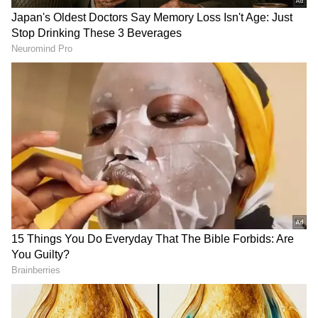
DOWNLOAD APP
దీనికి ఆమె అంగీకరించకపోవడంతో ఎలాగైనా ఆమెను
లొంగదీసుకోవాలని అర్పిత్ అగర్వాల్ అనే విద్యార్థి
సహాయం తీసుకున్నాడు. అతని సహాయంతో బాధితురాలి
మీద ఒత్తిడి తీసుకొచ్చాడు. అయినా, ఆమె లొంగలేదు.
దీంతో పరీక్షల్లో ఆమెను ఫెయిల్ చేశాడు. పరీక్షలు బాగా
రాసినా తనను ఫెయిల్ చేయడంతో మనస్తాపానికి గురైన
బాధితురాలు పోలీసులను ఆశ్రయించింది. దీంతో గురువారం
RECOMMENDED STORIES
ఆమె ఫిర్యాదు మేరకు ఇద్దరు నిందితులను అరెస్ట్ చేశారు.