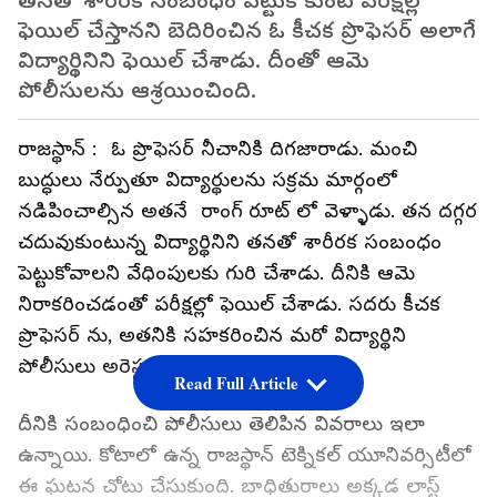
తనతో శారీరక సంబంధం పెట్టుకోకుంటే పరీక్షల్లో
ఫెయిల్ చేస్తానని బెదిరించిన ఓ కీచక ప్రొఫెసర్ అలాగే
విద్యార్థినిని ఫెయిల్ చేశాడు. దీంతో ఆమె
పోలీసులను ఆశ్రయించింది.
రాజస్థాన్ : ఓ ప్రొఫెసర్ నీచానికి దిగజారాడు. మంచి
బుద్ధులు నేర్పుతూ విద్యార్థులను సక్రమ మార్గంలో
నడిపించాల్సిన అతనే రాంగ్ రూట్ లో వెళ్ళాడు. తన దగ్గర
చదువుకుంటున్న విద్యార్థినిని తనతో శారీరక సంబంధం
పెట్టుకోవాలని వేధింపులకు గురి చేశాడు. దీనికి ఆమె
నిరాకరించడంతో పరీక్షల్లో ఫెయిల్ చేశాడు. సదరు కీచక
ప్రొఫెసర్ ను, అతనికి సహకరించిన మరో విద్యార్థిని
పోలీసులు అరెస్టు చేశారు.
Read Full Article
దీనికి సంబంధించి పోలీసులు తెలిపిన వివరాలు ఇలా
ఉన్నాయి. కోటాలో ఉన్న రాజస్థాన్ టెక్నికల్ యూనివర్సిటీలో
ఈ ఘటన చోటు చేసుకుంది. బాధితురాలు అక్కడ లాస్ట్