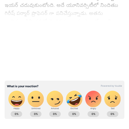
ఇయర్ చదువుకుంటోంది. అదే యూనివర్సిటీలో నిందితుు
గిరీష్ పర్మార్ ప్రొఫెసర్ గా పనిచేస్తున్నాడు. అతను
బాధితురాలిని తనతో లైంగిక సంబంధం పెట్టుకోవాలని
వేధించడం మొదలుపెట్టాడు. అలా చేయకపోతే పరీక్షల్లో
LATEST VIDEOS
ఫెయిల్ చేస్తానని కూడా బాధితురాలిని బెదిరించాడు.
ఐదుగురు హిజ్బుల్ ముజాహిదీన్ ఉగ్రవాదుల అరెస్ట్..
ఏకే-56, ఐఈడీ, గ్రెనేడ్లు స్వాధీనం.. ఎక్కడంటే ?
ABOUT THE AUTHOR
Bukka Sumabala
BS