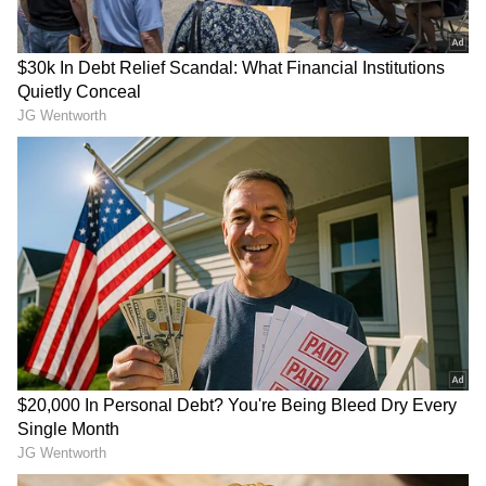
Yuva for Viksit Bharat
లేకుండానే రూ.2 లక్షలు
Explained
LATEST VIDEOS
ప్రెస్ మీట్ పెట్టి మరీ జగన్ పరువుతీసిన
హోమ్ మంత్రి అనిత | Anitha Vangalapudi
Strong Counter to Jagan
తమిళనాడు బడ్జెట్ విజయ్ ఆసక్తికర
కేటాయింపులు | Tamil Nadu CM Vijay
Mega Budget 2026