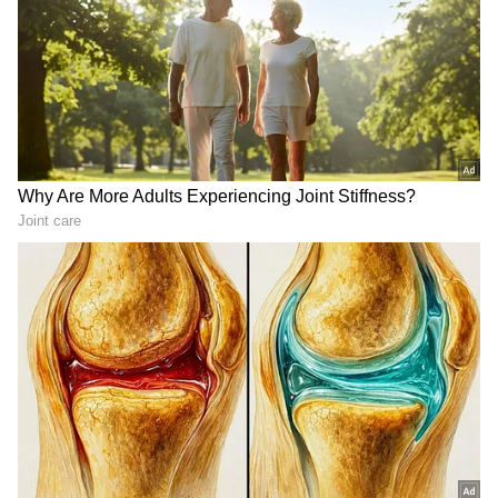
విమానాలు చెల్లుబాటు అయ్యేవిగా పరిగణించబడతాయని
తెలిపారు.
గుజరాత్‌లో వింత ఘటన అలల్లా
డాలర్లు వస్తాయి కానీ...
ఎగసి పడుతున్న బావి నీళ్లు |
అమెరికాలో అందరి బతుకూ ఇదే!
Virparada village | Gujarat
| US vs India Minimum
mysterious well
Wage | Asianet News Telugu
LATEST VIDEOS
చీరను నేసిన సీఎం చంద్రబాబు | CM
Chandrababu Chirala tour | Asianet
Telugu
బంగాళాఖాతంలో అల్పపీడనం...ఇక ఏపీలో
దంచుడే | Asianet News Telugu