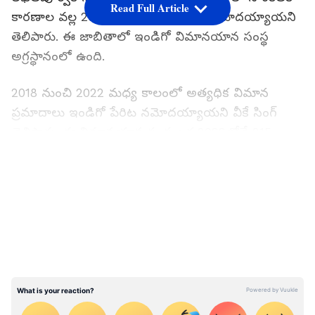
Read Full Article
కారణాల వల్ల 2613 విమాన ప్రమాదాలు నమోదయ్యాయని
తెలిపారు. ఈ జాబితాలో ఇండిగో విమానయాన సంస్థ
అగ్రస్థానంలో ఉంది.
2018 నుంచి 2022 మధ్య కాలంలో అత్యధిక విమాన
ప్రమాదాలు ఇండిగో పేరిట నమోదయ్యాయని వీకే సింగ్
తెలిపారు. ఈ విమానయాన సంస్థ ఒక 2022లోనే 215
ప్రమాదాలను ఎదుర్కొందనీ, ఐదేళ్లలో 885 ప్రమాదాలను
LATEST VIDEOS
ఎదుర్కొందని తెలిపారు. ఇండిగో 270 విమానాలతో
భారతీయ విమానయాన మార్కెట్లో అతిపెద్ద ఆపరేటర్ అని
తెలిపారు. ప్రమాదాల విషయంలో స్పైస్‌జెట్‌ రెండో స్థానంలో
ఉంది. ఇందులో గత ఐదేళ్లలో 691 సాంకేతిక లోపాల
ఘటనలు నమోదయ్యాయి. గత ఐదేళ్లలో 444 కేసులతో
విస్తారా తర్వాతి స్థానంలో ఉంది. టాటా యాజమాన్యంలోని
ఎయిర్ ఇండియా 2018 నుంచి 2022 మధ్యకాలంలో 361
సాంకేతిక లోపాలను ఎదుర్కొంది. అయితే ఎయిర్ ఏషియాలో