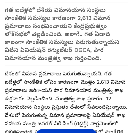
గత ఐదేళ్లలో దేశీయ విమానయాన సంస్థలు
సాంకేతిక సమస్యల కారణంగా 2,613 విమాన
ప్రమాదాలు సంభవించాయని కేంద్రప్రభుత్వం
లోక్‌సభలో వెల్లడించింది. అలాగే.. గత ఏడాది
కాలంగా సాంకేతిక సమస్యలు పెరుగుతున్నాయని
వీటిని ఏవియేషన్ రెగ్యులేటర్ DGCA, పౌర
విమానయాన మంత్రిత్వ శాఖ గుర్తించింది.
దేశంలో విమాన ప్రమాదాలు పెరుగుతున్నాయని, గత
ఐదేళ్లలో సాంకేతిక లోపం కారణంగా మొత్తం 2,613 విమాన
ప్రమాదాలు జరిగాయని పౌర విమానయాన మంత్రిత్వ శాఖ
శుక్రవారం వెల్లడించింది. మంత్రిత్వ శాఖ ప్రకారం.. 12
విమానయాన సంస్థలు ప్రస్తుతం దేశంలో సేవలందిస్తున్నాయి.
దేశంలో పెరుగుతున్న విమాన ప్రమాదాలపై ఏవియేషన్ శాఖ
సహాయ మంత్రి జనరల్ వీకే సింగ్ (రిటైర్డ్) పార్లమెంట్‌లో
లిఖితపూర్వక సమాధానం ఇస్తూ.. గత ఐదేళ్లలో సాంకేతిక