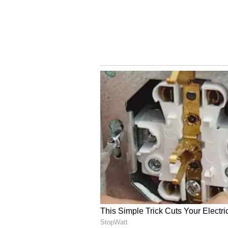
నుంచి పారిపోయారు.
ఆ మావోయిస్టులను పట్టుకోవడానికి భారీ సె
పేల్చడానికి ఉపయోగించిన ఓ పొడవైన వైర్‌
మృతులను గుర్తించారు. హెడ్ కానిస్టేబుళ్లు 
మాండవి, లక్ష్ము మార్కమ్, జోగా కావాసి, 
కార్టమ్, జైరాం పోడియం, జగదీశ్ కావాసిలుగ
యాదవ్‌ మృతదేహాన్ని కూడా పోలీసులు గుర
చెందినవారేనని భావిస్తున్నారు.