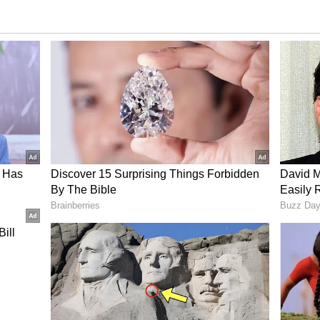
 పెద్ద గొయ్యి ఏర్పడింది. ఈ ఘటన ఉదయం ఎన్‌కౌంటర్ జరిగిన
నది(దంతెవాడ నుంచి 45 కిలోమీటర్లు). ఎన్‌కౌంటర్ సైట్ నుంచి
ుతున్న దారి గురించి ఇన్ఫార్మర్లు చెప్పి ఉంటారని
2మంది జవాన్లు మృతి, ఆచూకీ దొరకని 21మంది గల్లంతు
్డ జవాన్లపైనా మావోయిస్టులు కాల్పులు జరిపి ఉంటారని
మొత్తంలో కాల్పులు జరిపి.. పారిపోయారు.
 కాన్వాయ్‌లోని ఇతర వాహనాలు తమ సహచరులను
లు తెలిపారు. వీరు అక్కడికి వెళ్లేలోపే మావోయిస్టులు అక్కడి