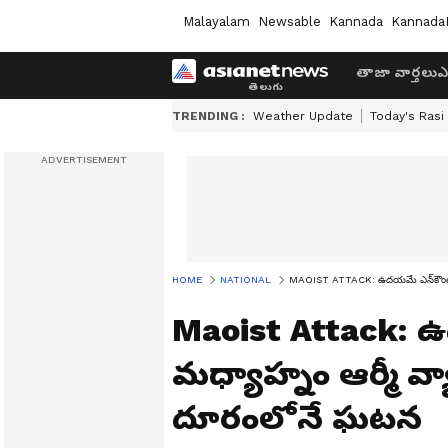
Malayalam
Newsable
Kannada
Kannada
తాజా వార్తలు
ఎ
TRENDING :
Weather Update
Today's Rasi
HOME
NATIONAL
MAOIST ATTACK: ఉదయమే ఎన్‌కౌంటర్..
Maoist Attack: ఉ
మధ్యాహ్నం ఆర్మీ వ్య
దూరంలోనే ఘటన