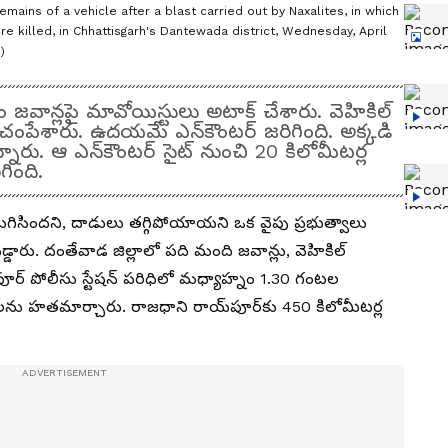
ns of a vehicle after a blast carried out by Naxalites, in which
re killed, in Chhattisgarh's Dantewada district, Wednesday, April
)
ం జవాన్లపై మావోయిస్టులు అటాక్ చేశారు. వెహికిల్
ను చంపేశారు. ఉదయమే ఎన్‌కౌంటర్ జరిగింది. అక్కడి
నారు. ఆ ఎన్‌కౌంటర్ సైట్ నుంచి 20 కిలోమీటర్ల
గింది.
కం ముగిసిందని, దాడులు తగ్గిపోయాయని ఒక వైపు ప్రభుత్వాలు
ారు. దంతేవాడ జిల్లాలో పది మంది జవాన్లు, వెహికిల్
ణపూర్ పోలీసు స్టేషన్ పరిధిలో మధ్యాహ్నం 1.30 గంటల
ులను హతమార్చారు. రాజధాని రాయ్‌పూర్‌కు 450 కిలోమీటర్ల