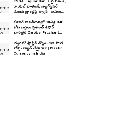
FSSAI Liquor Ban: ఓల్డ్ మాంక్,
రాయల్ ఛాలెంజ్, బ్యాగ్‌పైపర్
మందు బ్రాండ్లపై బ్యాన్.. అసలు
కారణం ఇదే
బీహార్ రాజకీయాల్లో 30ఏళ్ల BJP
కోట బద్దలు ప్రశాంత్ కిషోర్
చారిత్రక విజయం| Prashant
Kishor victory
త్వరలో ప్లాస్టిక్ నోట్లు...ఇక పాత
నోట్లు బ్యాన్ చేస్తారా? | Plastic
Currency in India