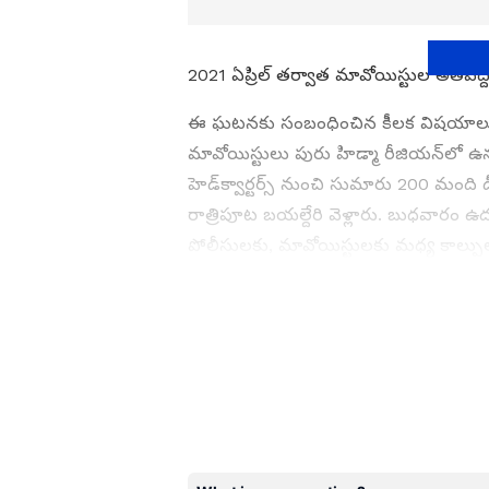
2021 ఏప్రిల్ తర్వాత మావోయిస్టుల అతిపెద
ఈ ఘటనకు సంబంధించిన కీలక విషయాలు ఇలా
మావోయిస్టులు పురు హిడ్మా రీజియన్‌లో ఉ
హెడ్‌క్వార్టర్స్ నుంచి సుమారు 200 మంది డీ
రాత్రిపూట బయల్దేరి వెళ్లారు. బుధవారం 
పోలీసులకు, మావోయిస్టులకు మధ్య కాల్పులు
అరెస్టు చేశారు. మిగిలిన మావోయిస్టులు త
ABOUT THE AUTHOR
MK
Mahesh K