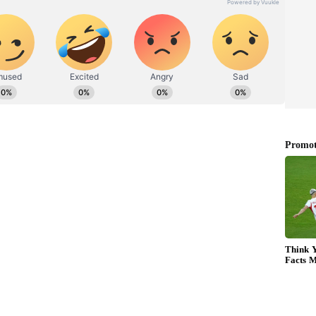
ేల్చిన మావోయిస్టులు.. 11 మంది జవాన్లు మృతి
తీసుకుని మళ్లీ దంతేవాడలోని బేస్‌కు బయల్దేరాయి. ఓ టీమ్
వీల్లో బయల్దేరారు. ఒక్కో వాహనానికి 150 మీటర్ల దూరంతో
ూర్, సమేలీ రూట్‌లో వారు ప్రయాణిస్తుండగా మావోయిస్టులు ఓ
ో స్థానిక డ్రైవర్‌తోపాటు పది మంది డీఆర్జీ జవాన్లూ ఉన్నారు.
ోలీసులు తెలిపారు. ఆ పేలుడు ధాటికి మినీ గూడ్స్ వ్యాన్
రంలో పడిపోయింది. ఆ రోడ్డు పూర్తిగా ధ్వంసమైంది. అక్కడ