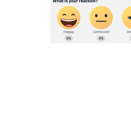
Also Read:
ఛత్తీస్‌గఢ్‌ : మందుపాతర ప
భద్రతా బలగాలు ఆ ఇద్దరు మావోయిస్టులను 
ప్రైవేట్ వెహికల్‌లో.. మిగిలినవారు ఎంయూ
ప్రయాణం చేస్తున్నారు. ఆ కాన్వాయ్ అర్ణప
వాహనాన్ని పేల్చేశారు. ఆ ప్రైవేటు వాహనంల
50 కిలోల ఐఈడీని అక్కడ పాతిపెట్టినట్టు ప
ఎగిరిపడి తునాతునకలైంది. 20 అడుగుల దూ