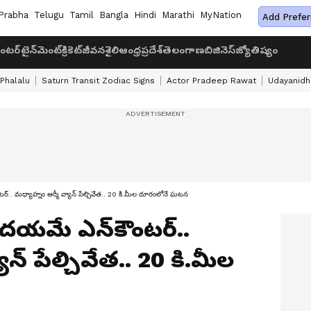
Prabha
Telugu
Tamil
Bangla
Hindi
Marathi
MyNation
Add Prefer
ంటర్‌టైన్‌మెంట్
క్రికెట్
జీవనశైలి
ఆంధ్రప్రదేశ్
తెలంగాణ
బిజినెస్
జ్యోతిష్యం
 Phalalu
Saturn Transit Zodiac Signs
Actor Pradeep Rawat
Udayanidhi
 మధ్యాహ్నం ఆర్మీ వ్యాన్ పేల్చివేత.. 20 కి.మీల దూరంలోనే ఘటన
దయమే ఎన్‌కౌంటర్..
ాన్ పేల్చివేత.. 20 కి.మీల