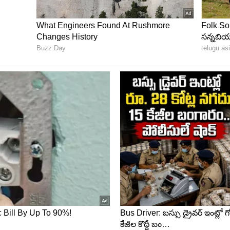
ర్చ్ ఆపరేషన్‌ను ప్రారంభించారు. పేలుడు పదార్థం ఐఈడీని
ను పోలీసులు కనుగొన్నారు.
జోగా సోది, మున్నారం కాడ్తి, సంతోష్ తామో, కాని్టేబళ్లు దుల్గో
గోపానియా సైనికులు (అండర్ కవర్ ఆపరేటివ్స్) రాజు రామ్
ా గుర్తించారు. ఆ ప్రైవేట్ వెహికిల్ యజమాని, డ్రైవర్ ధనిరామ్
్తించారు. మృతుల్లో ఎక్కువ మంది దంతెవాడకు