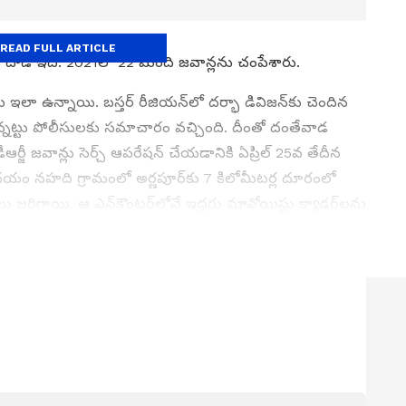
READ FULL ARTICLE
్ద దాడి ఇదే. 2021లో 22 మంది జవాన్లను చంపేశారు.
 ఉన్నాయి. బస్తర్ రీజియన్‌లో దర్భా డివిజన్‌కు చెందిన
న్నట్టు పోలీసులకు సమాచారం వచ్చింది. దీంతో దంతేవాడ
ఆర్జీ జవాన్లు సెర్చ్ ఆపరేషన్ చేయడానికి ఏప్రిల్ 25వ తేదీన
ఉదయం నహది గ్రామంలో అర్ణపూర్‌కు 7 కిలోమీటర్ల దూరంలో
 జరిగాయి. ఆ ఎన్‌కౌంటర్‌లోనే ఇద్దరు మావోయిస్టు క్యాడర్‌లను
ప్పించుకున్నారు. చీకటి అడవిలో కలిసిపోయారు.