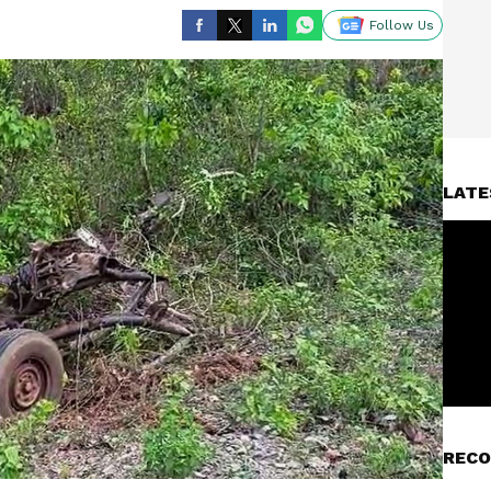
Follow Us
LATE
RECO