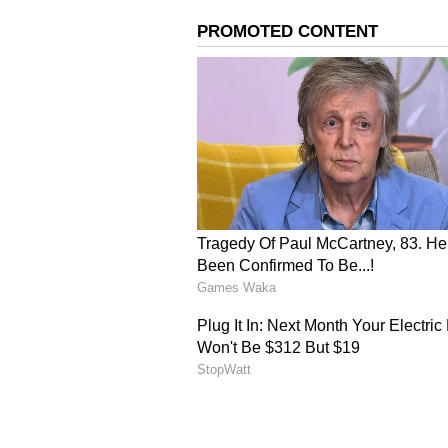
12 అడుగుల లోతు, 25 అడుగుల వెడల్పుతో
ప్రాంతం నుంచి 20 కిలోమీటర్ల దూరంలో ఉన్
తప్పించుకున్న మావోయిస్టులకు జవాన్లు వెళ్ల
భావిస్తున్నారు.
Also Read:
బీజాపూర్ ఎన్కౌంటర్... 2
పేలుడు తర్వాత వెహికిల్‌లో నుంచి బయటపడ
పోలీసు వర్గాలు చెప్పాయి. అప్పుడు కొద్ది 
ఆ ప్రైవేట్ వెహికల్ ఎగిరిపడగానే.. ఆ
కాపాడుకోవడానికి వెనక్కి వచ్చినట్టు పోలీసు