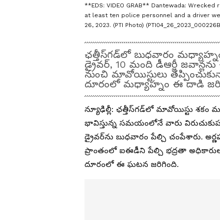
**EDS: VIDEO GRAB** Dantewada: Wrecked remai
at least ten police personnel and a driver we
26, 2023. (PTI Photo) (PTI04_26_2023_000226B
ఛత్తీస్‌గడ్‌లో బుధవారం మధ్యాహ్న
డ్రైవర్, 10 మంది డీఆర్జీ జవాన్ల
నుంచి మావోయిస్టులు తప్పించుకున్
దూరంలో మధ్యాహ్నం ఈ దాడి జరి
న్యూఢిల్లీ: ఛత్తీస్‌గడ్‌లో మావోయిస్టు శ
భావిస్తున్న సమయంలోనే వారు విరుచుకుపడ్డ
డ్రైవర్‌ను బుధవారం పేల్చి చంపేశారు. అర్
ప్రాంతంలో ఐఈడీని పేల్చి భద్రతా అధికార
దూరంలో ఈ ఘటన జరిగింది.