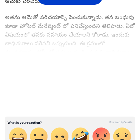
ఆమెకు పరిచయం ఏర్పడింది.
అతను ఆమెతో పరిచయాన్ని పెంచుకున్నాడు. తన బంధువు
కూడా హోటల్ మేనేజ్మెంట్ లో పనిచేస్తుందని తెలిపాడు. ఏదో
విషయంలో తనకు సహాయం చేయాలని కోరాడు. ఇందుకు
బాధితురాలు సరేనని ఒప్పుకుంది. ఈ క్రమంలో
మంగళవారం హోటల్లో పనులు ముగించుకుని బాధితురాలు
ఇంటికి వెళుతున్న సమయంలో.. నిందితుడు ఆమెను
LATEST VIDEOS
కారులో డ్రాప్ చేస్తానని నమ్మబలికాడు. దీంతో అతడి
మాటలు నమ్మిన ఆమె కారు ఎక్కింది. ఆ తర్వాత కొద్ది
దూరం వెళ్ళిన తరువాత అతడు యువతితో అసభ్యంగా
ప్రవర్తించడం మొదలుపెట్టాడు.
దీంతో యువతి కంగు తిన్నది. బాధితురాలు కారు ఆపాలని
ఎంతగా కోరినా ఆపలేదు. అసభ్యప్రవర్తన అలాగే
కొనసాగించాడు. దీంతో janeshwar mishra పార్కు వద్ద