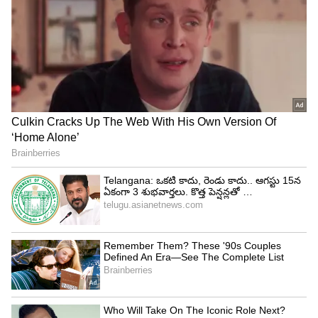
వేసవి సెలవులు ఇవ్వడంతో బాలిక అమ్మమ్మ ఇంటికి
వెళ్లింది. సెలవులు అయిపోయి స్కూల్స్ తెరిచినా.. బాలిక
అక్కడి నుంచి రావడానికి ఇష్టపడలేదు. ఆమె సబ్బవరానికి
రావడాని ససేమిరా ఒప్పుకోలేదు. ఎంతగా అడిగినా కారణం
చెప్పలేదు.