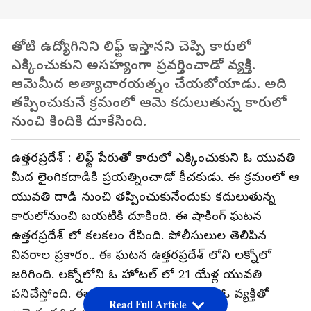
తోటి ఉద్యోగినిని లిఫ్ట్ ఇస్తానని చెప్పి కారులో
ఎక్కించుకుని అసహ్యంగా ప్రవర్తించాడో వ్యక్తి.
ఆమెమీద అత్యాచారయత్నం చేయబోయాడు. అది
తప్పించుకునే క్రమంలో ఆమె కదులుతున్న కారులో
నుంచి కిందికి దూకేసింది.
ఉత్తరప్రదేశ్ : లిఫ్ట్ పేరుతో కారులో ఎక్కించుకుని ఓ యువతి
మీద లైంగికదాడికి ప్రయత్నించాడో కీచకుడు. ఈ క్రమంలో ఆ
యువతి దాడి నుంచి తప్పించుకునేందుకు కదులుతున్న
కారులోనుంచి బయటికి దూకింది. ఈ షాకింగ్ ఘటన
ఉత్తరప్రదేశ్ లో కలకలం రేపింది. పోలీసులుల తెలిపిన
వివరాల ప్రకారం.. ఈ ఘటన ఉత్తరప్రదేశ్ లోని లక్నోలో
జరిగింది. లక్నోలోని ఓ హోటల్ లో 21 యేళ్ల యువతి
పనిచేస్తోంది. ఈ క్రమంలో హోటల్లో పనిచేసే ఓ వ్యక్తితో
Read Full Article