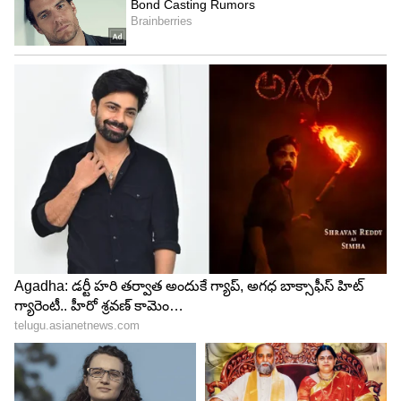
కానీ బాలిక జరిగింది చెప్పకుండా ఉండలేకపోయింది..
అలాగని జరిగిన దారుణాన్ని తన నోటితో చెప్పలేక
పోయింది. దీంతో తనకు ఏం జరిగిందో ఓ చీటీమీద రాసి ఫ్రిడ్జ్
మీద పెట్టింది. అది చూసిన తల్లి చీటీ తీసుకుని చదివింది.
షాక్ అయ్యాంది. వెంటనే కుమార్తెతో కలిసి సబ్బవరం పోలీస్
స్టేషన్ లో ఫిర్యాదు చేసిందని స్టేషన్ సిఐ వివరించారు.
అనకాపల్లి పోలీస్ స్టేషన్లో కేసు నమోదు చేసి నిందితుడిని
అరెస్టు చేశారని చెప్పారు.