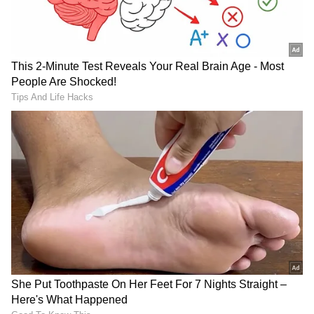
తమిళనాడు బడ్జెట్ విజయ్
వెనకా, ముందు ఎస్కార్ట్ రైళ్లు..
ఆసక్తికర కేటాయింపులు | Tamil
మధ్యలో రాష్ట్రపతి కోసం ప్రత్యేక
Nadu CM Vijay Mega Budget
రైలు. ఇదొక న‌డిచే రాజ‌భ‌వ‌నం
2026
డ్రగ్స్ రహిత సమాజం కోసం మోదీ
కిసాన్ క్రెడిట్ కార్డు: కేంద్రం గుడ్
మాస్టర్ ప్లాన్ | Nasha Mukt
న్యూస్.. ఎలాంటి గ్యారెంటీ
Yuva for Viksit Bharat
లేకుండానే రూ.2 లక్షలు
Explained
LATEST VIDEOS
ప్రెస్ మీట్ పెట్టి మరీ జగన్ పరువుతీసిన
హోమ్ మంత్రి అనిత | Anitha Vangalapudi