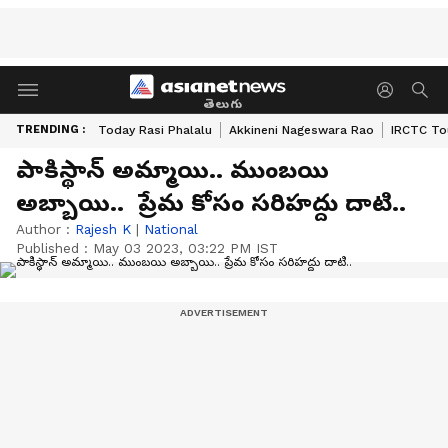
తెలుగు
TRENDING :
Today Rasi Phalalu
Akkineni Nageswara Rao
IRCTC To
పాకిస్థాన్ అమ్మాయి.. ముంబయి
అబ్బాయి.. ప్రేమ కోసం సరిహద్దు దాటి..
Author :
Rajesh K
|
National
Published :
May 03 2023, 03:22 PM IST