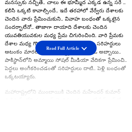
మనస్సుకు నచ్చితే.. చాలు ఈ భూమ్మీద ఎక్కడ ఉన్న సరే ..
కలిసి ఒక్కటి కావాల్సిందే.. ఇదే తరహాలో వేర్వేరు దేశాలకు
చెందిన వారు ప్రేమించుకుని.. వివాహ బంధంతో ఒక్కటైన
సందర్భాలేనో.. తాజాగా దాయాది దేశాలకు చెందిన
యువతియువకుల మధ్య ప్రేమ చిగురించింది. వారి ప్రేమకు
దేశాల మధ్య గొడవలు అడ్డంకిగా మారలేదు, సరిహద్దులు
Read Full Article
ఆటంకం మారలేవు. మహారాష్ట్రకు చెందిన ఓ అబ్బాయి..
పాకిస్థాన్‌లోని అమ్మాయి సోషల్ మీడియా వేదికగా ప్రేమించి..
పెద్దలు అంగీకరించడంతో సరిహద్దులు దాటి.. పెళ్లి బంధంతో
ఒక్కటయ్యారు.
మహారాష్ట్రలోని ముంబాయికి చెందిన మహేందర్ కుమార్
పాకిస్తాన్‌ లోని సుక్కూర్‌ చెందిన అమ్మాయితో ఫేస్‌బుక్‌లో
పరిచయం అయింది. ఇద్దరు తరుచు మాట్లాడుకోవడం
LATEST VIDEOS
తర్వాత ఆమెది పాకిస్థాన్ తెలిసింది. అయినా సరే వారిద్దరూ
ఏ మాత్రం తగ్గలేదు. వారి ప్రేమను చంపుకోలేదు. ముంబాయి