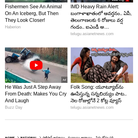
HOME
NATIONAL
పాకిస్థాన్ అమ్మాయి.. ముంబయి అబ్బాయి.. ప్రేమ కోసం సరిహద్దు దాటి..