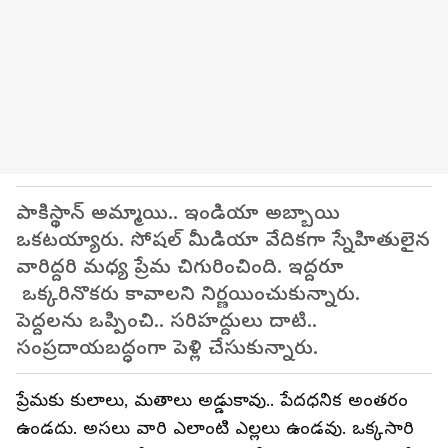
పాకిస్థాన్‌ అమ్మాయి.. ఇండియా అబ్బాయి
ఒకటయ్యారు. సోషల్ మీడియా వేదికగా స్నేహితులైన
వారిద్దరి మధ్య ప్రేమ చిగురించింది. ఇద్దరూ
ఒక్కరినొకరు కావాలని నిర్ణయించుకున్నారు.
పెద్దలను ఒప్పించి.. సరిహద్దులు దాటి..
సంప్రదాయబద్ధంగా పెళ్లి చేసుకున్నారు.
ప్రేమకు కులాలు, మతాలు అడ్డుకావు.. పేదధనిక అంతరం
ఉండదు. అసలు వారి ఎలాంటి ఎల్లలు ఉండవు. ఒక్కసారి