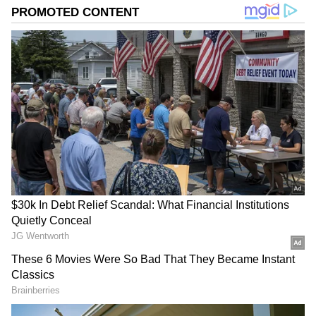
మకేజా మాట్లాడుతూ.. ప్రేమకు సరిహద్దులు లేవని, ఈ జంట
సంతోషంగా జీవించాలని ఆకాంక్షించారు.
DOWNLOAD APP