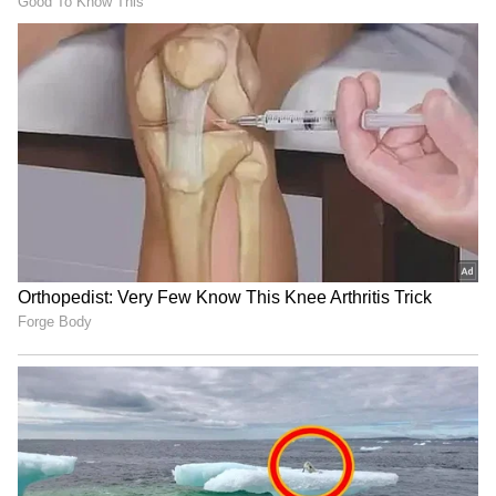
Strong Counter to Jagan
తమిళనాడు బడ్జెట్ విజయ్ ఆసక్తికర
కేటాయింపులు | Tamil Nadu CM Vijay
Mega Budget 2026