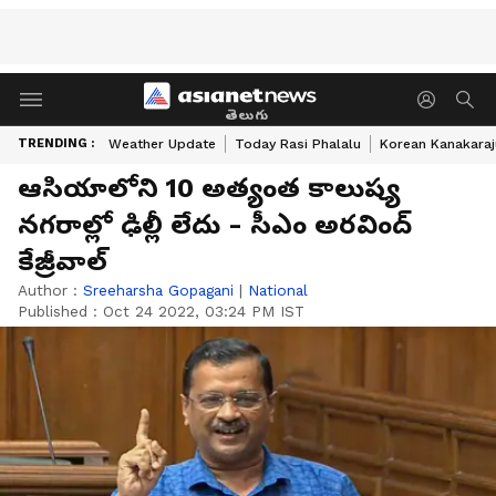
తెలుగు
TRENDING :
Weather Update
Today Rasi Phalalu
Korean Kanakaraj
ఆసియాలోని 10 అత్యంత కాలుష్య
నగరాల్లో ఢిల్లీ లేదు - సీఎం అరవింద్
కేజ్రీవాల్
Author :
Sreeharsha Gopagani
|
National
Published :
Oct 24 2022, 03:24 PM IST