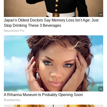
DOWNLOAD APP
ఇదిలా ఉండగా.. ఢిల్లీలోని గాలి నాణ్యత సోమవారం
ఉదయం 6 గంటలకు ఎయిర్ క్వాలిటీ ఇండెక్స్ (AQI)తో
'చాలా పేలవమైన' కేటగిరీకి చేరుకుంది. దీపావళి
సందర్భంగా బాణసంచా కాల్చడం వల్ల వచ్చే ఉద్గారాలు
పరిస్థితిని మరింత తీవ్రతరం చేశాయి. ఆనంద్ విహార్‌లోని
ఒక స్టేషన్ 'తీవ్రమైన' కాలుష్య స్థాయి నివేదించింది.
RECOMMENDED STORIES