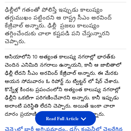
ఢిల్లీలో గతంతో పోలిస్తే ఇప్పుడు కాలుష్యం
తగ్గుముఖం పట్టిందని ఆ రాష్ట్ర సీఎం అరవింద్
కేజ్రీవాల్ అన్నారు. ఢిల్లీ ప్రజలు కాలుష్యం
తగ్గించేందుకు చాలా కష్టపడి పని చేస్తున్నారని
చెప్పారు.
ఆసియాలోని 10 అత్యంత కాలుష్య నగరాల్లో భారత్‌కు
చెందిన ఎనిమిది నగరాలు ఉన్నాయని, కానీ ఆ జాబితాలో
ఢిల్లీ లేదని సీఎం అరవింద్ కేజ్రీవాల్ అన్నారు. ఈ మేరకు
ఆయన సోమవారం ఓ రిపోర్ట్ ను ట్విట్టర్ లో షేర్ చేశారు.
కొన్నేళ్ల కిందట ప్రపంచంలోని అత్యంత కాలుష్య నగరాల్లో
ఢిల్లీని ఒకటిగా పరిగణించేవారని అన్నారు. కానీ ఇప్పుడు
అలాంటి పరిస్థితి లేదని చెప్పారు. అయితే ఇంకా చాలా
దూరం ప్రయాణించాల్సి ఉందని ఆయన అన్నారు.
Read Full Article
చెన్నైలో భారీ అగ్నిప్రమాదం.. డ్రగ్స్ కంపెనీలో చెలరేగిన