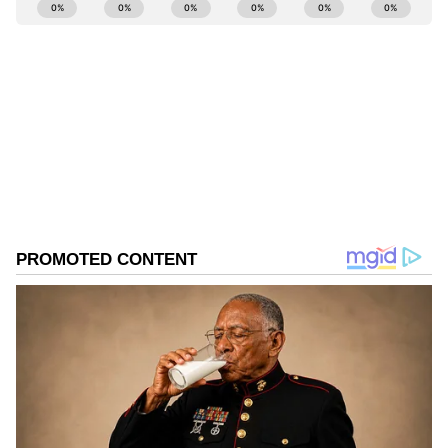
ABOUT THE AUTHOR
Sreeharsha Gopagani
SG
Follow Us