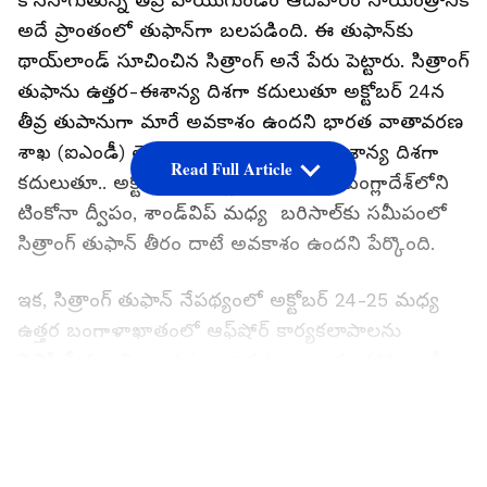
కొనసాగుతున్న తీవ్ర వాయుగుండం ఆదివారం సాయంత్రానికి
అదే ప్రాంతంలో తుఫాన్‌గా బలపడింది. ఈ తుఫాన్‌కు
థాయ్‌లాండ్ సూచించిన సిత్రాంగ్ అనే పేరు పెట్టారు. సిత్రాంగ్
తుఫాను ఉత్తర-ఈశాన్య దిశగా కదులుతూ అక్టోబర్ 24న
తీవ్ర తుపానుగా మారే అవకాశం ఉందని భారత వాతావరణ
శాఖ (ఐఎండీ) తెలిపింది. తర్వాత ఉత్తర-ఈశాన్య దిశగా
Read Full Article
కదులుతూ.. అక్టోబర్ 25 తెల్లవారుజామున బంగ్లాదేశ్‌లోని
టింకోనా ద్వీపం, శాండ్‌విప్ మధ్య బరిసాల్‌కు సమీపంలో
సిత్రాంగ్ తుఫాన్ తీరం దాటే అవకాశం ఉందని పేర్కొంది.
ఇక, సిత్రాంగ్ తుఫాన్ నేపథ్యంలో అక్టోబర్ 24-25 మధ్య
ఉత్తర బంగాళాఖాతంలో ఆఫ్‌షోర్ కార్యకలాపాలను
నిలిపివేయాలని భారత వాతావరణ శాఖ సలహాను జారీ
చేసింది. అలాగే.. పశ్చిమ బెంగాల్‌లోని ఉత్తర, దక్షిణ 24
LATEST VIDEOS
పరగణాలు, తూర్పు మిడ్నాపూర్ జిల్లాల్లో తుఫాను ప్రభావం
అధికంగా ఉండే అవకాశం ఉందని హెచ్చరికను జారీచేసింది.
సోమవారం ఉత్తర, దక్షిణ 24 పరగణాలు, తూర్పు