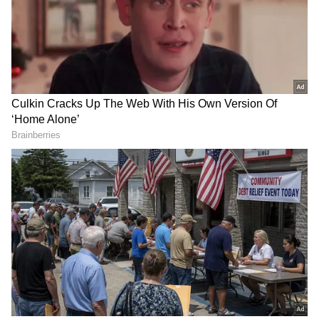
RECOMMENDED STORIES
ఇక, సిత్రాంగ్ తుఫాను సముద్రం లోపలి నుంచే బంగ్లాదేశ్
Kalki bhagwan: ఈ ఫొటోలో
PM Modi: కేవ‌లం ప్ర‌శ్నించ‌డ‌మే
వైపు పయనిస్తోంది. తీరం దాటే ముందు అది తీవ్రరూపం
ఉంది ఎవ‌రో గుర్తు ప‌ట్టారా.?
కాదు.. దేశ యువ‌త‌కు ప్ర‌ధాని