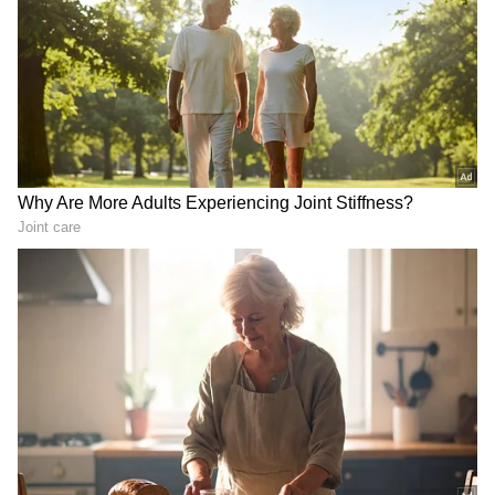
బంగాళాఖాతంలో అల్పపీడనం...ఇక ఏపీలో
దంచుడే | Asianet News Telugu