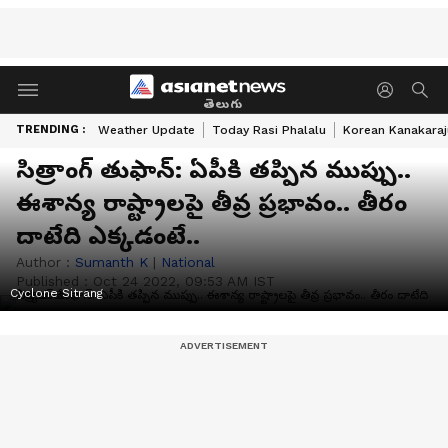
తెలుగు
TRENDING :
Weather Update
Today Rasi Phalalu
Korean Kanakaraj
సిత్రాంగ్ తుఫాన్: ఏపీకి తప్పిన ముప్పు..
ఈశాన్య రాష్ట్రాలపై తీవ్ర ప్రభావం.. తీరం
దాటేది ఎక్కడంటే..
Author :
Sumanth K
|
National
Published :
Oct 24 2022, 09:53 AM IST
Cyclone Sitrang