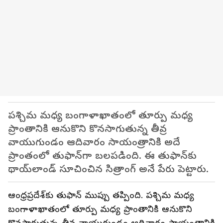
పశ్చిమ మధ్య బంగాళాఖాతంలో తూర్పు మధ్య
ప్రాంతానికి ఆనుకొని కొనసాగుతున్న తీవ్ర
వాయుగుండం ఆదివారం సాయంత్రానికి అదే
ప్రాంతంలో తుఫాన్‌గా బలపడింది. ఈ తుఫాన్‌కు
థాయ్‌లాండ్ సూచించిన సిత్రాంగ్ అనే పేరు పెట్టారు.
ఆంధ్రప్రదేశ్‌కు తుఫాన్ ముప్పు తప్పింది. పశ్చిమ మధ్య
బంగాళాఖాతంలో తూర్పు మధ్య ప్రాంతానికి ఆనుకొని