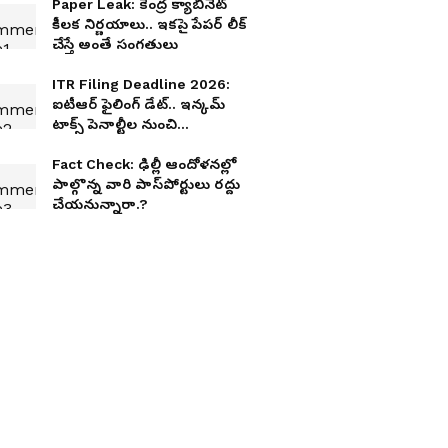
Paper Leak: కేంద్ర క్యాబినెట్‌
కీల‌క నిర్ణ‌యాలు.. ఇక‌పై పేప‌ర్ లీక్
చేస్తే అంతే సంగ‌తులు
ITR Filing Deadline 2026:
ఐటీఆర్ ఫైలింగ్ డేట్.. ఇన్కమ్
టాక్స్ పెనాల్టీల నుంచి
తప్పించుకోవడం ఎలా? ఈ 5
విషయాలు తెలుసుకోవాల్సిందే!
Fact Check: ఢిల్లీ ఆందోళ‌న‌ల్లో
పాల్గొన్న వారి పాస్‌పోర్టులు ర‌ద్దు
చేయ‌నున్నారా.?