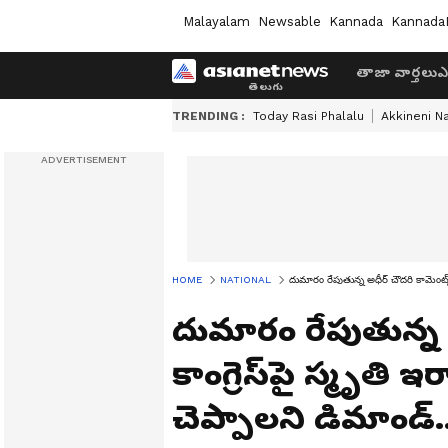
Malayalam
Newsable
Kannada
Kannada
తాజా వార్తలు
ఎ
TRENDING :
Today Rasi Phalalu
Akkineni N
HOME
NATIONAL
దుమారం రేపుతున్న అధీర్ చౌదరి కామెంట్స్.
దుమారం రేపుతున్న అ
కాంగ్రెస్‌పై స్మృతి 
చెప్పాలని డిమాండ్.