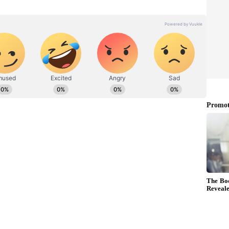
ిర్మలా సీతారామన్‌తో సహా బీజేపీ ఎంపీలు పార్లమెంట్ ఆవరణలో
షమాపణలు చెప్పాలని డిమాండ్ చేశారు. ‘‘ఇది ఉద్దేశపూర్వకంగా
రత రాష్ట్రపతికి, దేశానికి క్షమాపణ చెప్పాలి’’ అని కేంద్ర ఆర్థిక
చేశారు.
 చౌదరితో క్షమాపణ చెప్పిస్తారా అని ఓ మీడియా ప్రతినిధి
తను ఇప్పటికే క్షమాపణలు చెప్పారు’’ అని పేర్కొన్నారు.