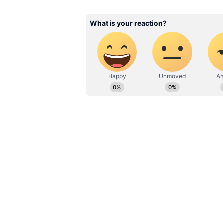
మరోవైపు ఇదే విషయంలో.. ఆర్థిక మంత్రి న
నిరసన వ్యక్తం చేశారు. కాంగ్రెస్ పార్టీ క్
జరిగిన సెక్సిస్ట్ అవమానం. సోనియా గాంధీ భా
శాఖ మంత్రి నిర్మలా సీతారామన్ డిమాండ్ 
క్షమాపణ చెప్పారు.. సోనియా
మరోవైపు పార్లమెంట్ ఆవరణలో అధిర్ రంజన్
అడిగిన ప్రశ్నపై సోనియా స్పందించారు. ‘‘అ