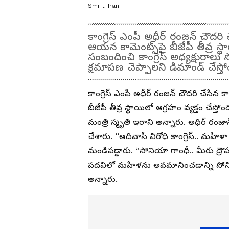
Smriti Irani
కాంగ్రెస్ ఎంపీ అధీర్ రంజన్ చౌదరి
ఆయన కామెంట్స్‌పై బీజేపీ తీవ్ర స్థ
సంబందించి కాంగ్రెస్ అధ్యక్షురాలు 
క్షమాపణ చెప్పాలని డిమాండ్ చేస్త
కాంగ్రెస్ ఎంపీ అధీర్ రంజన్ చౌదరి చేసిన 
బీజేపీ తీవ్ర స్థాయిలో ఆగ్రహం వ్యక్తం చేస్తోం
మంత్రి స్మృతి ఇరాని అన్నారు. అధిర్ రంజాన
చేశారు. ‘‘ఆదివాసీ విరోధి కాంగ్రెస్.. మహిళా వి
మండిపడ్డారు. ‘‘సోనియా గాంధీ.. మీరు ద్
పదవిలో మహిళను అవమానించడాన్ని సోనియా
అన్నారు.