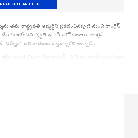
READ FULL ARTICLE
మును తమ రాష్ట్రపతి అభ్యర్థిని ప్రకటించినప్పటి నుంచి కాంగ్రెస్
ా చేసుకుంటోందని స్మృతి ఇరానీ ఆరోపించారు. కాంగ్రెస్
 చిహ్నం’’ అని కామెంట్ చేస్తున్నారని అన్నారు.
 ఆర్థిక మంత్రి నిర్మలా సీతారామన్.. సోనియా గాంధీ క్షమాపణలు
్టీ అధ్యక్షురాలు స్వయంగా వారి పార్టీ నేత అలా మాట్లాడటానికి
ను డిమాండ్ చేస్తున్నాను. సోనియా గాంధీ దేశం ముందుకు
మాపణ చెప్పాలి’’ అని నిర్మలా సీతారామన్ అన్నారు.