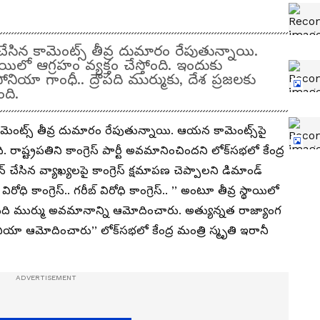
 చేసిన కామెంట్స్ తీవ్ర దుమారం రేపుతున్నాయి.
ాయిలో ఆగ్రహం వ్యక్తం చేస్తోంది. ఇందుకు
సోనియా గాంధీ.. ద్రౌపది ముర్ముకు, దేశ ప్రజలకు
ోంది.
కామెంట్స్ తీవ్ర దుమారం రేపుతున్నాయి. ఆయన కామెంట్స్‌పై
ది. రాష్ట్రపతిని కాంగ్రెస్ పార్టీ అవమానించిందని లోక్‌సభలో కేంద్ర
్ చేసిన వ్యాఖ్యలపై కాంగ్రెస్ క్షమాపణ చెప్పాలని డిమాండ్
రోధి కాంగ్రెస్.. గరీబ్ విరోధి కాంగ్రెస్.. ’’ అంటూ తీవ్ర స్థాయిలో
రౌపది ముర్ము అవమానాన్ని ఆమోదించారు. అత్యున్నత రాజ్యాంగ
 ఆమోదించారు’’ లోక్‌సభలో కేంద్ర మంత్రి స్మృతి ఇరానీ