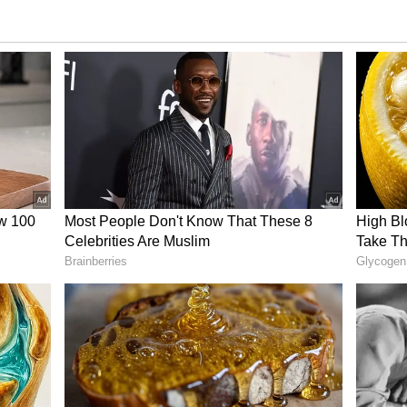
ిర్ రంజన్ చౌదరి
న్నానని అధిర్ రంజన్ చౌదరి చెప్పారు. క్షమాపణ చెప్పే ప్రశ్నే
లేదు. నేను పొరపాటున 'రాష్ట్రపత్ని' అని చెప్పాను. ఇప్పుడు మీరు
ు ఆ పని చేయవచ్చు. అధికార పక్షం ఉద్దేశపూర్వకంగా దీనిని
 ఎంపీ అధీర్ చౌదరి చౌదరి చెప్పారు.
క్లిప్‌లో.. అధిర్ రంజన్ చౌదరి.. ముర్ముని 'రాష్ట్రపత్ని' అని
్ట్రపత్ని’ అందరికీ సంబంధించినది’’ అని అన్నారు. ప్రతిపక్ష
ు పాదయాత్ర చేసేందుకు ప్రయత్నిస్తారని చెప్పారు.