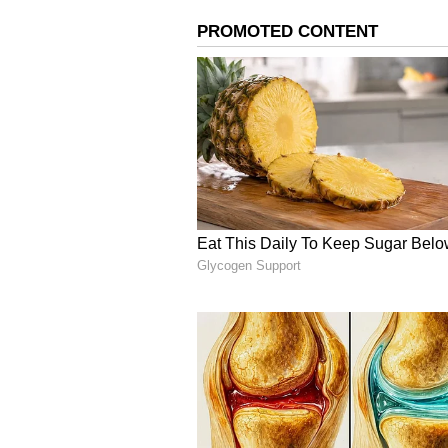
పొరపాటున ‘రాష్ట్రపత్ని’ అన్నాను.. అధ
అయితే తాను పొరపాటుగా రాష్ట్రపత్ని అని అ
లేదని చెప్పారు. ‘‘క్షమాపణ చెప్పే ప్రశ్నే 
దాని కోసం నన్ను ఉరితీయాలనుకుంటే.. మీర
పెద్దగా చేయాలని చూస్తుంది’’ అని కాంగ్రెస్
అసలేం ఏం జరిగిందంటే..
సోషల్ మీడియాలో పోస్టు చేయబడిన ఒక వీడియో 
మాట్లాడటం వినిపిస్తోంది. ‘‘భారతదేశపు ‘రాష
ఎంపీలు మళ్లీ గురువారం రాష్ట్రపతి భవన్‌క