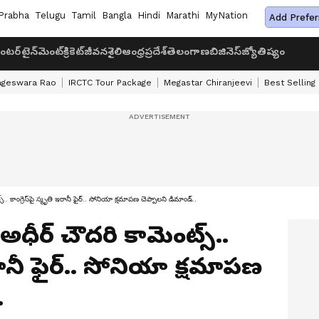
Prabha
Telugu
Tamil
Bangla
Hindi
Marathi
MyNation
Add Prefer
ంటర్‌టైన్‌మెంట్
క్రికెట్
జీవనశైలి
ఆంధ్రప్రదేశ్
తెలంగాణ
బిజినెస్
జ్యోతిష్యం
ageswara Rao
IRCTC Tour Package
Megastar Chiranjeevi
Best Selling
. కాంగ్రెస్‌పై స్మృతి ఇరానీ ఫైర్.. సోనియా క్షమాపణ చెప్పాలని డిమాండ్..
ధీర్ చౌదరి కామెంట్స్..
ఇరానీ ఫైర్.. సోనియా క్షమాపణ
.