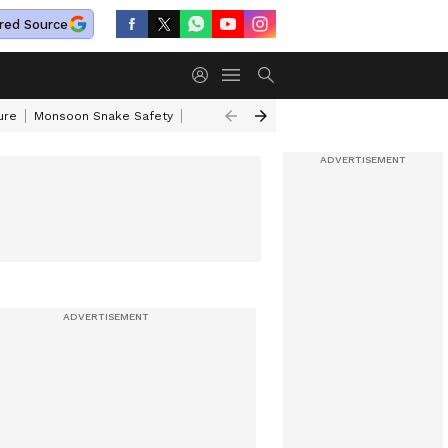
red Source
ure
Monsoon Snake Safety
Akkineni Nageswara Rao
IRCTC Tour Pac