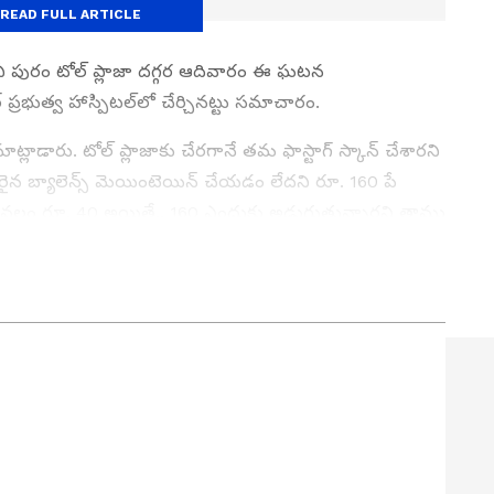
READ FULL ARTICLE
 పురం టోల్ ప్లాజా దగ్గర ఆదివారం ఈ ఘటన
 ప్రభుత్వ హాస్పిటల్‌లో చేర్చినట్టు సమాచారం.
్లాడారు. టోల్ ప్లాజాకు చేరగానే తమ ఫాస్టాగ్ స్కాన్ చేశారని
సరైన బ్యాలెన్స్ మెయింటెయిన్ చేయడం లేదని రూ. 160 పే
్ కేవలం రూ. 40 అయితే.. 160 ఎందుకు అడుగుతున్నారని తాము
తమ ఫాస్టాగ్ అకౌంట్‌లో ఉన్నాయని బదులిచ్చినట్టు పేర్కొన్నారు.
న పాస్టాగ్ అకౌంట్‌లో టోల్ ఫీజుకు సరిపడా డబ్బులు ఉన్నాయని