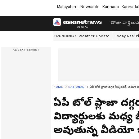
Malayalam
Newsable
Kannada
Kannada
తాజా వార్తలు
ఎ
TRENDING :
Weather Update
Today Rasi P
HOME
NATIONAL
ఏపీ టోల్ ప్లాజా దగ్గర సిబ్బందికి, తమిళ
ఏపీ టోల్ ప్లాజా దగ్
విద్యార్థులకు మధ్య 
అవుతున్న వీడియో 