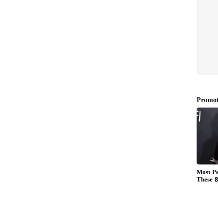
్ద జుట్లు పట్టుకుని కొట్టుకున్న మహిళలు.. గన్స్ కాదు బూట్లు
తర విద్యార్థులు కూడా ఆ కారులో ఉన్న విద్యార్థికి
పు కూడా సుమారు 20 మంది సిబ్బంది అక్కడికి చేరుకున్నారు.
డంతో గొడవ పెద్దదైంది.
వాగ్వాదం జరుగుతున్న కారణంగా ఆ కారు వెనుకాల క్యూ