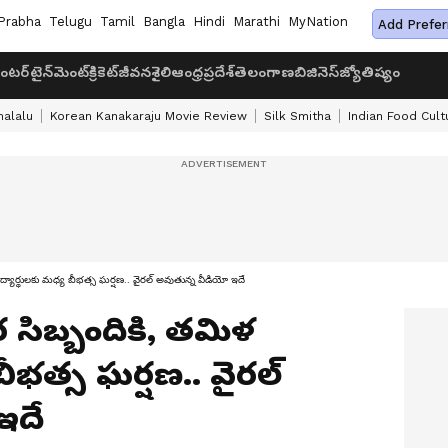
Prabha
Telugu
Tamil
Bangla
Hindi
Marathi
MyNation
Add Prefer
ంటర్‌టైన్‌మెంట్
క్రికెట్
జీవనశైలి
ఆంధ్రప్రదేశ్
తెలంగాణ
బిజినెస్
జ్యోతిష్యం
halalu
Korean Kanakaraju Movie Review
Silk Smitha
Indian Food Cult
 విద్యార్థులకు మధ్య బీభత్స ఘర్షణ.. వైరల్ అవుతున్న వీడియో ఇదే
గర సిబ్బందికి, తమిళ
బీభత్స ఘర్షణ.. వైరల్
ఇదే