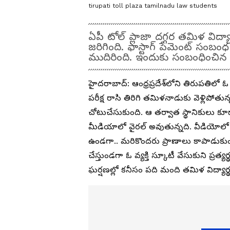
tirupati toll plaza tamilnadu law students
ఏపీ టోల్ ప్లాజా దగ్గర తమిళ విద్య
జరిగింది. ఫాస్టాగ్ పేమెంట్ స
ముదిరింది. ఇందుకు సంబంధించిన
హైదరాబాద్: ఆంధ్రప్రదేశ్‌లోని తిరుపతిలో 
పరీక్ష రాసి తిరిగి తమిళనాడుకు వెళ్లిపోతున
చోటుచేసుకుంది. ఆ తర్వాత స్థానికులు 
మీడియాలో వైరల్ అవుతున్నది. వీడియోలో
ఉండగా.. మరికొందరు ప్రాణాలు కాపాడుకుంట
చేస్తుండగా ఓ వ్యక్తి స్కూటీ వేసుకుని ప్రత్
ఘర్షణల్లో కనీసం పది మంది తమిళ విద్యార