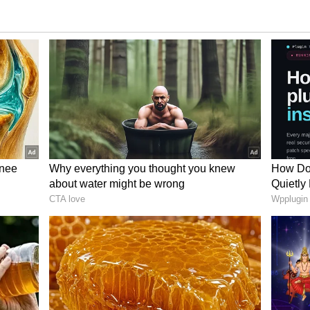
ెట్టాలని స్టాఫ్ సూచించినట్టు తెలిసింది. దీంతో ఆ విద్యార్థులు
కేవలం తమిళనాడు నంబర్ ప్లేట్లు ఉన్నవాటిని మాత్రమే పంపి
టీవీ పేర్కొంది. ఆ తర్వాత గొడవ ముదిరిందని తెలిపింది.
ి.. చెప్పుతో బదులిచ్చిన మహిళ.. వైరల్ వీడియో ఇదే
ు అంత సులువుగా సద్దుమణిగించలేకపోయారు. స్థానికులు,
దూరారు. దీంతో ఘర్షణ ఊహించినదాని కంటే మించి పోయింది.
ియాలో తెగ వైరల్ అయింది.