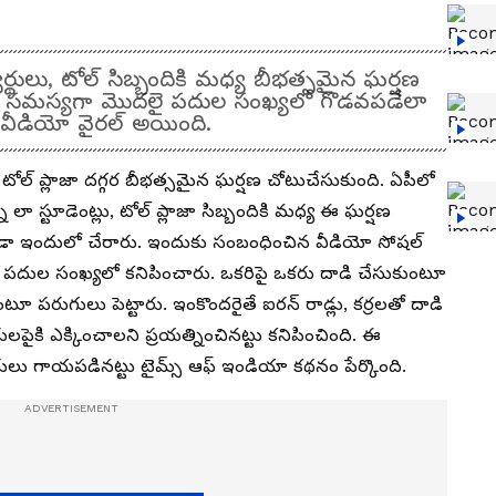
ార్థులు, టోల్ సిబ్బందికి మధ్య బీభత్సమైన ఘర్షణ
ంబంధ సమస్యగా మొదలై పదుల సంఖ్యలో గొడవపడేలా
 వీడియో వైరల్ అయింది.
ఓ టోల్ ప్లాజా దగ్గర బీభత్సమైన ఘర్షణ చోటుచేసుకుంది. ఏపీలో
్న లా స్టూడెంట్లు, టోల్ ప్లాజా సిబ్బందికి మధ్య ఈ ఘర్షణ
కూడా ఇందులో చేరారు. ఇందుకు సంబంధించిన వీడియో సోషల్
 పదుల సంఖ్యలో కనిపించారు. ఒకరిపై ఒకరు దాడి చేసుకుంటూ
ూ పరుగులు పెట్టారు. ఇంకొందరైతే ఐరన్ రాడ్లు, కర్రలతో దాడి
యర్థులపైకి ఎక్కించాలని ప్రయత్నించినట్టు కనిపించింది. ఈ
్థులు గాయపడినట్టు టైమ్స్ ఆఫ్ ఇండియా కథనం పేర్కొంది.