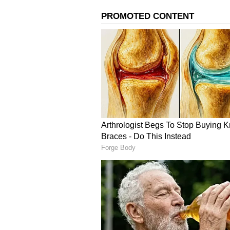
పెరిగిపోయిందని, కాబట్టి, ఆ కారును పక్కన ప
కారును పక్కన పెట్ట లేదని, అంతేకాకుండా 
మిగతా కార్లను అక్కడే అడ్డుకున్నారని ఎన్డీ
Also Read:
టోల్ బూత్ ఉద్యోగినిపై దాడ
పోలీసులు అక్కడికి వచ్చినప్పటికీ గొడవన
ఇతర ప్రయాణికులు కూడా ఈ ఘర్షణ లోకి 
ఇందుకు సంబంధించిన వీడియో సోషల్ మీడ