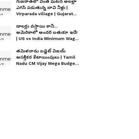
గుజరాత్‌లో వింత ఘటన అలల్లా
ఎగసి పడుతున్న బావి నీళ్లు |
Virparada village | Gujarat
mysterious well
డాలర్లు వస్తాయి కానీ...
అమెరికాలో అందరి బతుకూ ఇదే!
| US vs India Minimum Wage
| Asianet News Telugu
తమిళనాడు బడ్జెట్ విజయ్
ఆసక్తికర కేటాయింపులు | Tamil
Nadu CM Vijay Mega Budget
2026