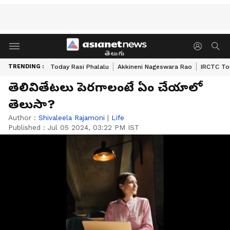
తెలుగు
TRENDING :
Today Rasi Phalalu
Akkineni Nageswara Rao
IRCTC To
తెలివితేటలు పెరగాలంటే ఏం చేయాలో
తెలుసా?
Author :
Shivaleela Rajamoni
|
Life
Published :
Jul 05 2024, 03:22 PM IST