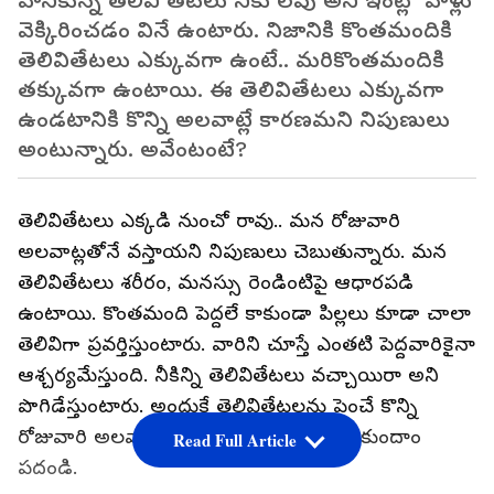
వానికున్న తెలివి తేటలు నీకు లేవు అని ఇంట్లో వాళ్లు
వెక్కిరించడం వినే ఉంటారు. నిజానికి కొంతమందికి
తెలివితేటలు ఎక్కువగా ఉంటే.. మరికొంతమందికి
తక్కువగా ఉంటాయి. ఈ తెలివితేటలు ఎక్కువగా
ఉండటానికి కొన్ని అలవాట్లే కారణమని నిపుణులు
అంటున్నారు. అవేంటంటే?
తెలివితేటలు ఎక్కడి నుంచో రావు.. మన రోజువారి
అలవాట్లతోనే వస్తాయని నిపుణులు చెబుతున్నారు. మన
తెలివితేటలు శరీరం, మనస్సు రెండింటిపై ఆధారపడి
ఉంటాయి. కొంతమంది పెద్దలే కాకుండా పిల్లలు కూడా చాలా
తెలివిగా ప్రవర్తిస్తుంటారు. వారిని చూస్తే ఎంతటి పెద్దవారికైనా
ఆశ్చర్యమేస్తుంది. నీకిన్ని తెలివితేటలు వచ్చాయిరా అని
పొగిడేస్తుంటారు. అందుకే తెలివితేటలను పెంచే కొన్ని
రోజువారి అలవాట్ల గురించి ఇప్పుడు తెలుసుకుందాం
Read Full Article
పదండి.