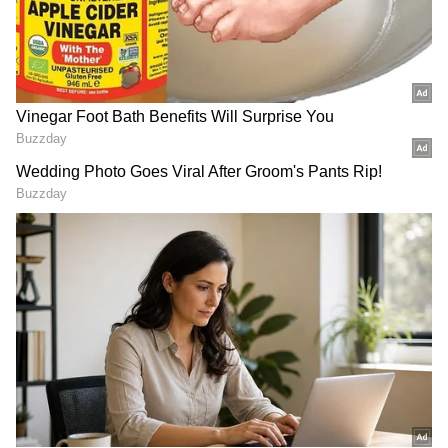
కావొచ్చు.
Tulsi Plant: తులసి మొక్క
Jamun Fruit: పండు చిన్నదే..
సడెన్ గా ఎండిపోయిందా?
కానీ ఫలితం పెద్దది.. ఈ పండు
కారణం ఇదే
గురించి తెలిస్తే తినకుండా
ఉండరు!
LATEST VIDEOS
ఇంత హుషారు ఏంటి భయ్యా ఎలా
కొట్టేసుకుంటున్నాడో చూడండి | Hushar
Pittalu Movie Press Meet | Actor
Bhanu
డ్రగ్స్ రహిత సమాజం కోసం మోదీ మాస్టర్
ప్లాన్ | Nasha Mukt Yuva for Viksit
Bharat Explained
మెదడు సామర్థ్యాన్ని పెంచే ఆహారాలు: ఆరోగ్యకరమైన