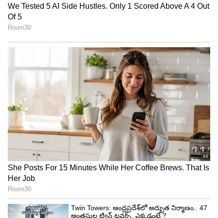
ఆహారం కూడా మీ తెలివితేటలను పెంచడానికి
సహాయపడుతుంది. అందుకే మీరు తినే ఆహారంలో ఒమేగా
3 కొవ్వు ఆమ్లాలు, విటమిన్లు, యాంటీఆక్సిడెంట్లు వంటి
మెదడు ఆరోగ్యాన్ని పెంచే పోషకాలున్న ఆహారాన్ని
చేర్చండి.