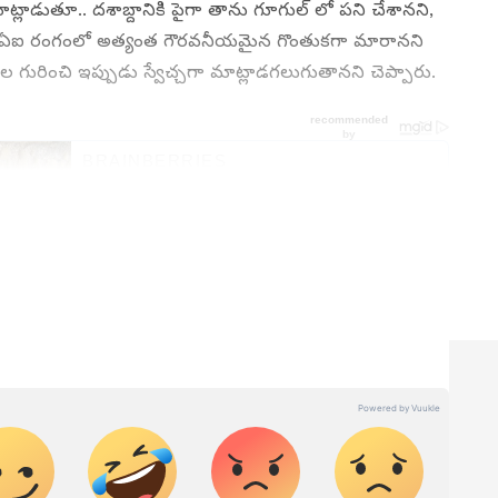
్లాడుతూ.. దశాబ్దానికి పైగా తాను గూగుల్ లో పని చేశానని,
ారు. ఏఐ రంగంలో అత్యంత గౌరవనీయమైన గొంతుకగా మారానని
 గురించి ఇప్పుడు స్వేచ్చగా మాట్లాడగలుగుతానని చెప్పారు.