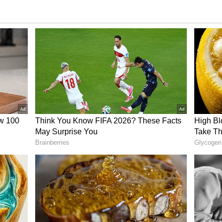
 శక్తినిచ్చే సాంకేతిక పరిజ్ఞానమైన జనరేటివ్ ఏఐ ఆధారిత
దూకుడుగా పని చేస్తూ.. ప్రమాదం దిశగా దూసుకెళ్తున్నాయని
రు.