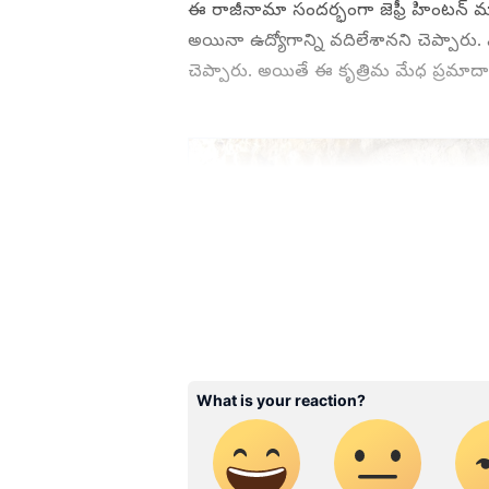
ఈ రాజీనామా సందర్భంగా జెఫ్రీ హింటన్ మాట
అయినా ఉద్యోగాన్ని వదిలేశానని చెప్ప
చెప్పారు. అయితే ఈ కృత్రిమ మేధ ప్రమాదాల
ABOUT THE AUTHOR
SG
Sreeharsha Gopagani