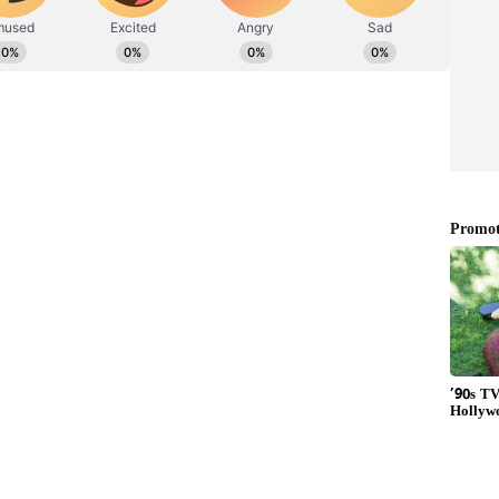
 వెళ్లిన వివాహిత, కారులో మత్తుమందు ఇచ్చి గ్యాంగ్ రేప్
 అవకాశం ఉందని ఆయన ఆవేదన వ్యక్తం చేశారు. కొందరు దీనిని
ెప్పారు. అలాంటి వ్యక్తులు నిరోధించడం కూడా కష్టమే అని
చేసిన పనికి పశ్చాత్తాపం చెందుతోందని చెప్పారు.
సిన బాడీగార్డ్.. ఎక్కడంటే ?
ెలిపారు. ఏఐను తాను రూపొందించకపోతే మరొకరు
ోలోని తన ఇంట్లో ఇచ్చిన ఓ సుదీర్ఘ ఇంటర్వ్యూలో చెప్పారు.