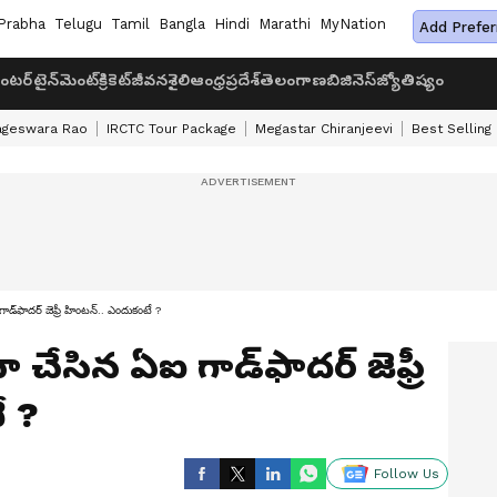
Prabha
Telugu
Tamil
Bangla
Hindi
Marathi
MyNation
Add Prefer
ంటర్‌టైన్‌మెంట్
క్రికెట్
జీవనశైలి
ఆంధ్రప్రదేశ్
తెలంగాణ
బిజినెస్
జ్యోతిష్యం
ageswara Rao
IRCTC Tour Package
Megastar Chiranjeevi
Best Selling
్‌ఫాదర్‌ జెఫ్రీ హింటన్.. ఎందుకంటే ?
చేసిన ఏఐ గాడ్‌ఫాదర్‌ జెఫ్రీ
ే ?
Follow Us