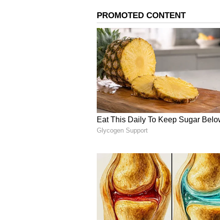
చాట్ జీపీటీ వంటి పాపులర్ చాట్ బోట్ లకు
ఉత్పత్తులను రూపొందించేందుకు కంపెనీలు 
ఆయన సోమవారం అధికారికంగా పేర్కొన్నా