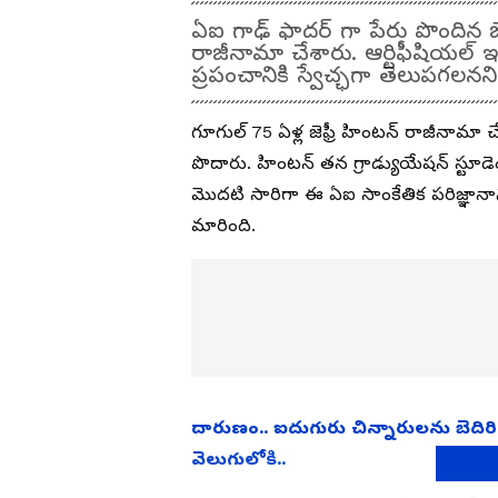
ఏఐ గాఢ్ ఫాదర్ గా పేరు పొందిన జెఫ
రాజీనామా చేశారు. ఆర్టిఫీషియల్ ఇం
ప్రపంచానికి స్వేచ్ఛగా తెలుపగలనన
గూగుల్ 75 ఏళ్ల జెఫ్రీ హింటన్‌ రాజీనామా చే
పొదారు. హింటన్ తన గ్రాడ్యుయేషన్ స్టూ
మొదటి సారిగా ఈ ఏఐ సాంకేతిక పరిజ్ఞానాన్
మారింది.
దారుణం.. ఐదుగురు చిన్నారులను బెదిరించ
వెలుగులోకి..