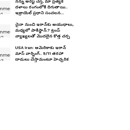
న‌న్ను అరెస్ట్ చేస్తే, మా ప్ర‌త్యేక
ద‌ళాలు రంగంలోకి దిగుతాయి..
ఇజ్రాయెల్ ప్ర‌ధాని సంచ‌ల‌న
వ్యాఖ్య‌లు
చైనా నుంచి ఇరాన్‌కు ఆయుధాలు,
మ‌ధ్య‌లో పాకిస్థాన్‌.? ట్రంప్
వ్యాఖ్య‌ల‌తో మొద‌లైన కొత్త చ‌ర్చ
USA Iran: అమెరికాకు ఇరాన్
మాస్ వార్నింగ్‌.. 9/11 తరహా
దాడులు చేస్తామంటూ హెచ్చ‌రిక