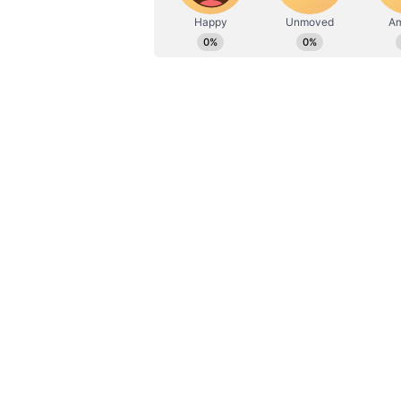
వరంగల్ లో దారుణం.. ఫ్రెండ్ పిలిచిందని
చేసిన దుండగులు
ఈ ఏఐ వల్ల ఉద్యోగాలకు ముప్పు వాటిల్లే
దుర్వినియోగం చేసే అవకాశాలు ఉన్నాయని చ
తెలిపారు. తనలో ఓ భాగం.. తను జీవితంలో 
వార్నీ.. జీతం ఇవ్వలేదని మంత్రినే కాల్చే
అయినా తనను తాను ఓదార్చుకుంటానని త
రూపొందించేవారని హింటన్ గత వారం టొరంట