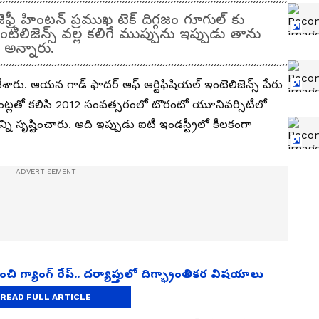
్రీ హింటన్‌ ప్రముఖ టెక్ దిగ్గజం గూగుల్ కు
టిలిజెన్స్ వల్ల కలిగే ముప్పును ఇప్పుడు తాను
ి అన్నారు.
శారు. ఆయన గాడ్‌ ఫాదర్‌ ఆఫ్‌ ఆర్టిఫిషియల్‌ ఇంటెలిజెన్స్‌ పేరు
డెంట్లతో కలిసి 2012 సంవత్సరంలో టొరంటో యూనివర్సిటీలో
ని సృష్టించారు. అది ఇప్పుడు ఐటీ ఇండస్ట్రీలో కీలకంగా
ి గ్యాంగ్ రేప్.. దర్యాప్తులో దిగ్భ్రాంతికర విషయాలు
READ FULL ARTICLE