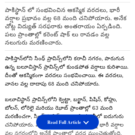
పాకిస్థాన్ లో సంభవించిన ఆకస్మిక వరదలు, భారీ
వర్షాల ప్రభావం వల్ల 68 మంది చనిపోయారు. అనేక
చోట్ల విద్యుత్ సరఫరాకు అంతరాయం ఏర్పడింది.
పలు ప్రాంతాల్లో కరెంట్ షాక్ లు రావడం వల్ల
నలుగురు మరణించారు.
పాకిస్తాన్‌లోని సింధ్ ప్రావిన్స్‌లోని కరాచీ నగరం, పొరుగున
ఉన్న బలూచిస్తాన్ ప్రావిన్స్‌లో కుండపోత వర్షాలు కురిశాయి.
దీంతో ఆక‌స్మికంగా వ‌ర‌ద‌లు సంభ‌వించాయి. ఈ వ‌ర‌ద‌లు,
వాన‌ల వ‌ల్ల దాదాపు 68 మంది చనిపోయారు.
బలూచిస్థాన్ ప్రావిన్స్‌లోని క్వెట్టా, బర్ఖాన్, పిషిన్, కోహ్లు,
బోలన్, లోరెలై మరియు ఝోబ్ ప్రాంతాల్లో 63 మంది
మరణించగా, సింధ్ ప్రావిన్స్ రాజధాని కరాచీలో ఐదుగురు
Read Full Article
చ‌నిపోయారు. ఎడతెరిపి లేకుండా కురుస్తున్న భారీ వ‌ర్షాల
వ‌ల్ల న‌గ‌రంలోని అనేకే ప్రాంతాల్లో వ‌ర‌ద ముంచెత్తుతోంది.