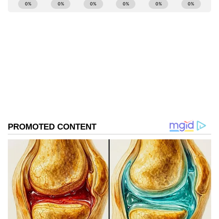
ABOUT THE AUTHOR
Sreeharsha Gopagani
SG
Follow Us