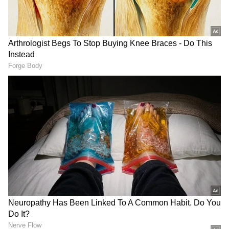
DOWNLOAD APP
ఈ వ‌ర‌ద‌ల వ‌ల్ల కరాచీలోని నలుగురు వ్యక్తులు
విద్యుదాఘాతానికి గురయ్యారు. మ‌రొక‌రు గోడ
కూలిపోవ‌డంతో మ‌ర‌ణించార‌ని ఓ పోలీసు అధికారి
తెలిపారు. బలూచిస్థాన్ హోం మంత్రి మీర్ జియావుల్లా
లాంగోవ్ క్వెట్టాలోని సహజ జలమార్గాలపై గృహాలను
నిర్మించడమే ప్రావిన్స్‌లో అధిక ప్రాణనష్టానికి కారణమని
తెలిపారు. బాధితులలో ఎక్కువ మంది ఈ ప్రాంతాలకు
చెందినవారే అని ఆయన చెప్పారు. క్వెట్టా సమీపంలోని
లోరెలై నుండి రెస్క్యూ కార్మికులు ఏడు మృతదేహాలను
వెలికితీసినట్లు ధృవీకరించారు.
RECOMMENDED STORIES