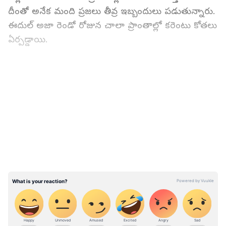
దీంతో అనేక మంది ప్ర‌జ‌లు తీవ్ర ఇబ్బందులు ప‌డుతున్నారు.
ఈదుల్ అజా రెండో రోజున చాలా ప్రాంతాల్లో క‌రెంటు కోత‌లు
ఏర్ప‌డ్డాయి.
గుజరాత్ పోలీసు ట్విట్టర్ ఖాతా హ్యాక్.. ఎలన్ మస్క్
అకౌంట్‌గా మార్చిన దుండగులు
LATEST VIDEOS