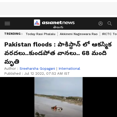
తెలుగు
TRENDING :
Today Rasi Phalalu
Akkineni Nageswara Rao
IRCTC To
Pakistan floods : పాకిస్థాన్ లో ఆక‌స్మిక
వ‌రద‌లు..కుండ‌పోత వాన‌లు.. 68 మంది
మృతి
Author :
Sreeharsha Gopagani
|
International
Published :
Jul 12 2022, 07:52 AM IST