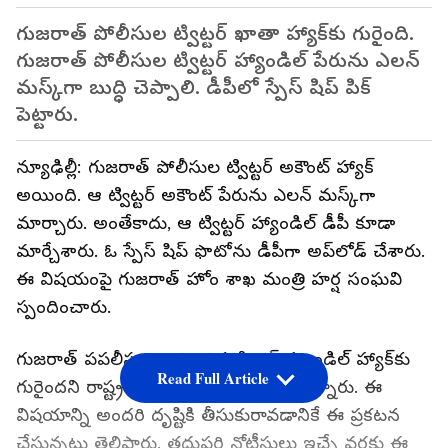
గుజరాత్ పోలీసుల ట్విట్టర్ ఖాతా హ్యాక్‌కు గురైంది.
గుజరాత్ పోలీసుల ట్విట్టర్ హ్యాండిల్‌ పేరును ఎలన్
మస్క్‌గా బుద్ధి చెప్పాలి. డీపీలో స్పేస్ షిప్ పిక్
పెట్టారు.
న్యూఢిల్లీ: గుజరాత్ పోలీసుల ట్విట్టర్ అకౌంట్ హ్యాక్
అయింది. ఆ ట్విట్టర్ అకౌంట్ పేరును ఎలన్ మస్క్‌గా
మార్చారు. అంతేకాదు, ఆ ట్విట్టర్ హ్యాండిల్ డీపీ కూడా
మార్చేశారు. ఓ స్పేస్ షిప్ ఫొటోను డీపీగా అప్‌లోడ్ చేశారు.
ఈ విషయంపై గుజరాత్ హోం శాఖ మంత్రి హర్ష సంఘవి
స్పందించారు.
గుజరాత్ పపలీసుల అధికారిక ట్విట్టర్ హ్యాండిల్ హ్యాక్‌కు
Read Full Article
గురైందని రాష్ట్ర మంత్రి హర్ష సంఘవి పేర్కొన్నారు. ఈ
విషయాన్ని అందరి దృష్టికి తీసుకురావడానికే ఈ ప్రకటన
చేస్తున్నట్టు తెలిపారు. తదుపరి నోటీసులు ఇచ్చే వరకు ఈ