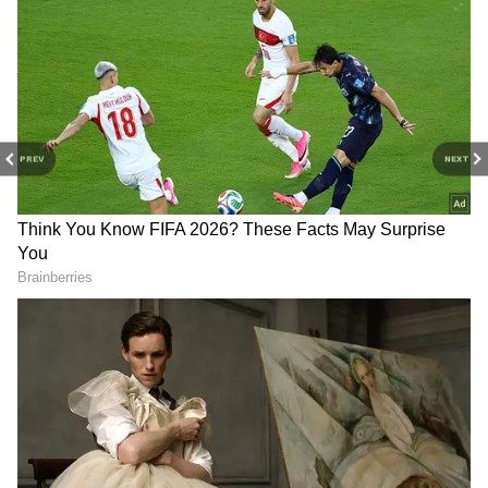
PREV
NEXT
తమిళనాడు బడ్జెట్ విజయ్
వెనకా, ముందు ఎస్కార్ట్ రైళ్లు..
ఆసక్తికర కేటాయింపులు | Tamil
మధ్యలో రాష్ట్రపతి కోసం ప్రత్యేక
Nadu CM Vijay Mega Budget
రైలు. ఇదొక న‌డిచే రాజ‌భ‌వ‌నం
2026
డ్రగ్స్ రహిత సమాజం కోసం మోదీ
కిసాన్ క్రెడిట్ కార్డు: కేంద్రం గుడ్