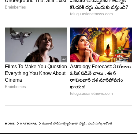
HOME
NATIONAL
గుజరాత్ పోలీసు ట్విట్టర్ ఖాతా హ్యాక్.. ఎలన్ మస్క్ అకౌంట్‌గా మార్చిన దుండగులు