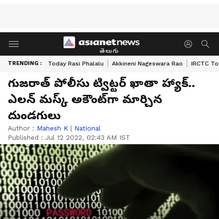
తెలుగు
TRENDING :
Today Rasi Phalalu
Akkineni Nageswara Rao
IRCTC To
గుజరాత్ పోలీసు ట్విట్టర్ ఖాతా హ్యాక్..
ఎలన్ మస్క్ అకౌంట్‌గా మార్చిన
దుండగులు
Author :
Mahesh K
|
National
Published :
Jul 12 2022, 02:43 AM IST