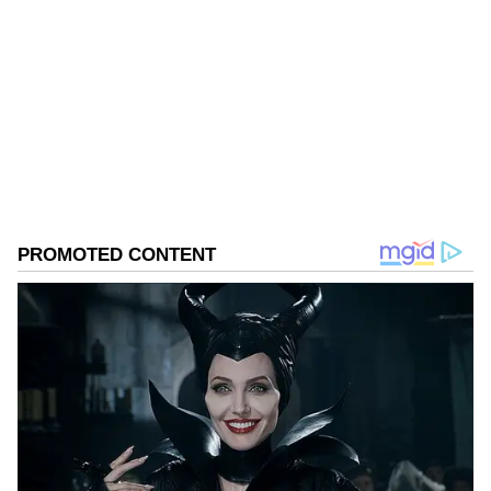
Mahesh K
MK
Follow Us