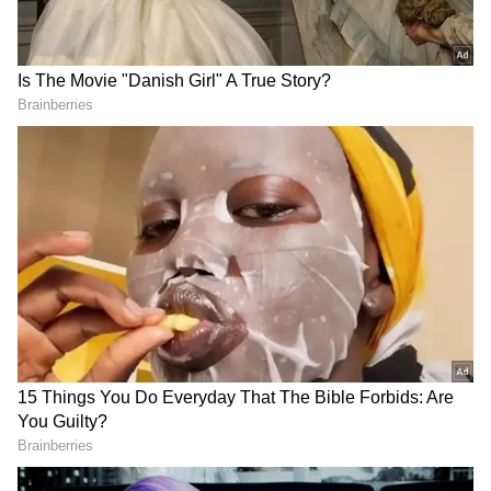
మాస్టర్ ప్లాన్ | Nasha Mukt
న్యూస్.. ఎలాంటి గ్యారెంటీ
Yuva for Viksit Bharat
లేకుండానే రూ.2 లక్షలు
Explained
LATEST VIDEOS
ప్రెస్ మీట్ పెట్టి మరీ జగన్ పరువుతీసిన
హోమ్ మంత్రి అనిత | Anitha Vangalapudi
Strong Counter to Jagan
తమిళనాడు బడ్జెట్ విజయ్ ఆసక్తికర
కేటాయింపులు | Tamil Nadu CM Vijay
Mega Budget 2026